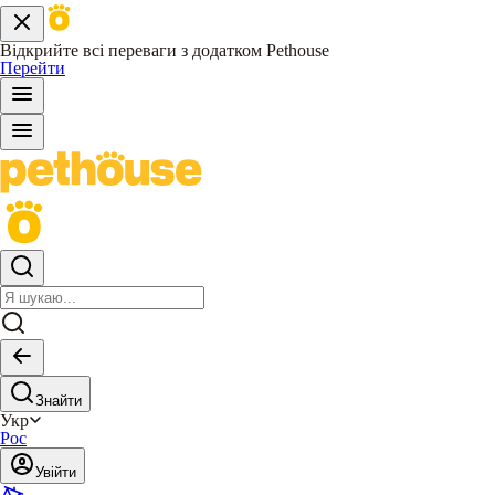
Відкрийте всі переваги з додатком Pethouse
Перейти
Знайти
Укр
Рос
Увійти