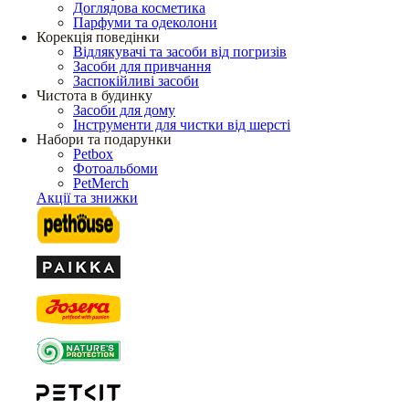
Доглядова косметика
Парфуми та одеколони
Корекція поведінки
Відлякувачі та засоби від погризів
Засоби для привчання
Заспокійливі засоби
Чистота в будинку
Засоби для дому
Інструменти для чистки від шерсті
Набори та подарунки
Petbox
Фотоальбоми
PetMerch
Акції та знижки