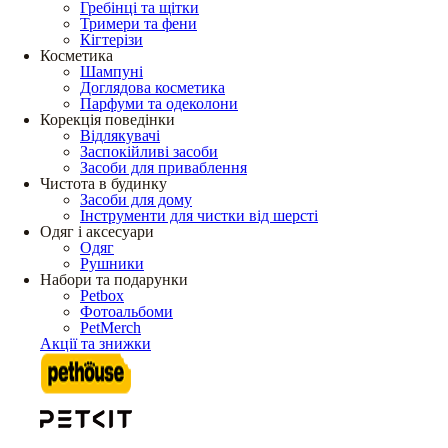
Гребінці та щітки
Тримери та фени
Кігтерізи
Косметика
Шампуні
Доглядова косметика
Парфуми та одеколони
Корекція поведінки
Відлякувачі
Заспокійливі засоби
Засоби для приваблення
Чистота в будинку
Засоби для дому
Інструменти для чистки від шерсті
Одяг і аксесуари
Одяг
Рушники
Набори та подарунки
Petbox
Фотоальбоми
PetMerch
Акції та знижки