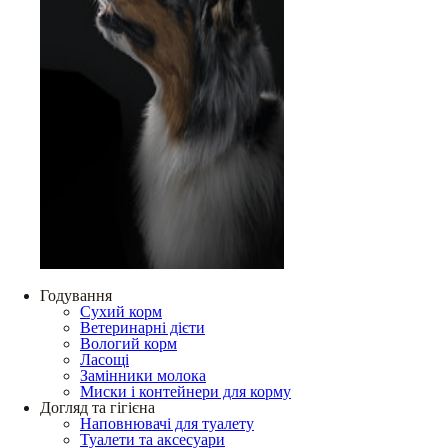
Годування
Сухий корм
Ветеринарні дієти
Вологий корм
Ласощі
Замінники молока
Миски і контейнери для корму
Догляд та гігієна
Наповнювачі для туалету
Туалети та аксесуари