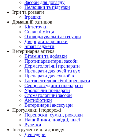
Засоби для догляду
Пелюшки та підгузки
Ігри та розваги
Іграшки
Домашній затишок
Кігтеточки
Спальні місця
Охолоджувальні аксесуари
Дверцята та решітки
Smart-гаджети
Ветеринарна аптека
Вітаміни та добавки
Протипаразитарні засоби
Дерматологічні препарати
Препарати для очей та вух
Препарати для суглобів
Гастроентерологічні препарати
Серцево-судинні препарати
Урологічні препарати
Стоматологічні засоби
Антибіотики
Ветеринарні аксесуари
Прогулянки і подорожі
Переноски, сумки, рюкзаки
Нашийники, повідці, шлеї
Рулетки
Інструменти для догляду
Дешедери