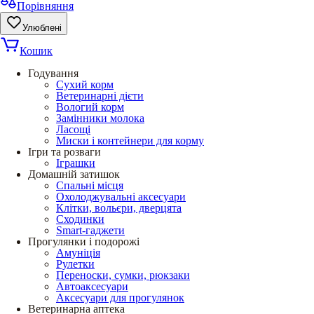
Порівняння
Улюблені
Кошик
Годування
Сухий корм
Ветеринарні дієти
Вологий корм
Замінники молока
Ласощі
Миски і контейнери для корму
Ігри та розваги
Іграшки
Домашній затишок
Спальні місця
Охолоджувальні аксесуари
Клітки, вольєри, дверцята
Сходинки
Smart-гаджети
Прогулянки і подорожі
Амуніція
Рулетки
Переноски, сумки, рюкзаки
Автоаксесуари
Аксесуари для прогулянок
Ветеринарна аптека