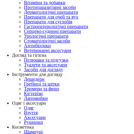
Вітаміни та добавки
Протипаразитарні засоби
Дерматологічні препарати
Препарати для очей та вух
Препарати для суглобів
Гастроентерологічні препарати
Серцево-судинні препарати
Урологічні препарати
Стоматологічні засоби
Антибіотики
Ветеринарні аксесуари
Догляд та гігієна
Пелюшки та підгузки
Туалети та аксесуари
Засоби для догляду
Інструменти для догляду
Дешедери
Гребінці та щітки
Тримери та фени
Кігтерізи
Лапомийки
Одяг і аксесуари
Одяг
Взуття
Аксесуари
Рушники
Косметика
Шампуні