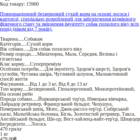
Код товару:
15960
Повнораціонний беззерновий сухий корм на основі лосося і
картоплі, спеціально розроблений для забезпечення відмінного
фізичного стану та зміцнення імунітету собак похилого віку всіх
порід (віком від 7 років).
Тварина
.....
Собакам
Категорія
.....
Сухий корм
Вік собаки
.....
Для собак похилого віку
Розмір породи
.....
Мініатюрна
,
Мала
,
Середня
,
Велика і
гігантська
Клас корму
.....
Суперпреміум
Особливі потреби
.....
Для імунітету
,
Здоров'я шерсті
,
Здоров'я
суглобів
,
Чутлива шкіра
,
Чутливий шлунок
,
Малоактивний
спосіб життя
Фасування
.....
Від 1 до 3 кг
,
Від 8 до 13 кг
Тип корму
.....
Беззерновий
,
Гіпоалергенний
,
Монопротеїновий
,
На основі риби
Порода собаки
.....
Йоркширський тер'єр
,
Німецька вівчарка
,
Лабрадор ретривер
,
Французький бульдог
,
Чихуахуа
,
Померанський шпіц
,
Мопс
,
Джек-рассел-тер'єр
,
Сибірський
хаскі
,
Мальтійська болонка
,
Бігль
,
Золотистий ретривер
,
Такса
,
Англійський бульдог
,
Ши-цу
,
Вест-хайленд-вайт-тер'єр
,
Шнауцер
Інгредієнти
.....
Лосось
479
грн/кг
1 кг
479,00
₴