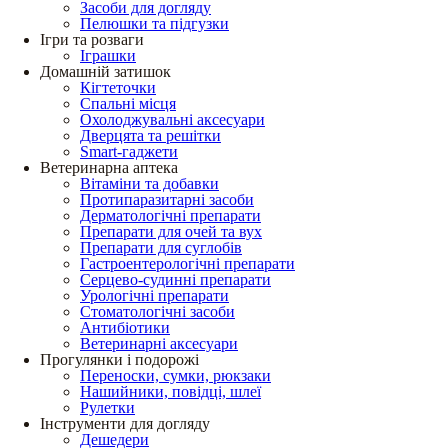
Засоби для догляду
Пелюшки та підгузки
Ігри та розваги
Іграшки
Домашній затишок
Кігтеточки
Спальні місця
Охолоджувальні аксесуари
Дверцята та решітки
Smart-гаджети
Ветеринарна аптека
Вітаміни та добавки
Протипаразитарні засоби
Дерматологічні препарати
Препарати для очей та вух
Препарати для суглобів
Гастроентерологічні препарати
Серцево-судинні препарати
Урологічні препарати
Стоматологічні засоби
Антибіотики
Ветеринарні аксесуари
Прогулянки і подорожі
Переноски, сумки, рюкзаки
Нашийники, повідці, шлеї
Рулетки
Інструменти для догляду
Дешедери