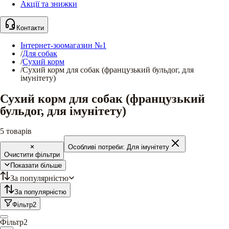
Акції та знижки
Контакти
Інтернет-зоомагазин №1
/
Для собак
/
Сухий корм
/
Сухий корм для собак (французький бульдог, для
імунітету)
Сухий корм для собак (французький
бульдог, для імунітету)
5
товарів
Особливі потреби:
Для імунітету
Очистити фільтри
Показати більше
За популярністю
За популярністю
Фільтр
2
Фільтр
2