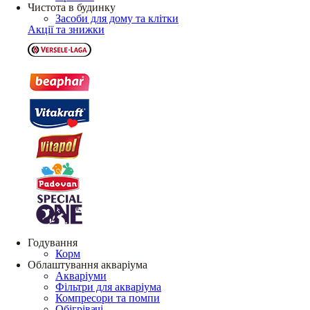
Чистота в будинку
Засоби для дому та клітки
Акції та знижки
Годування
Корм
Облаштування акваріума
Акваріуми
Фільтри для акваріума
Компресори та помпи
Обігрівачі