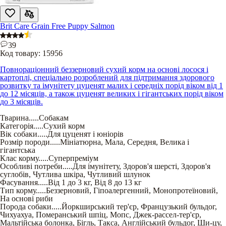
Brit Care Grain Free Puppy Salmon
39
Код товару:
15956
Повнораціонний беззерновий сухий корм на основі лосося і
картоплі, спеціально розроблений для підтримання здорового
розвитку та імунітету цуценят малих і середніх порід віком від 1
до 12 місяців, а також цуценят великих і гігантських порід віком
до 3 місяців.
Тварина
.....
Собакам
Категорія
.....
Сухий корм
Вік собаки
.....
Для цуценят і юніорів
Розмір породи
.....
Мініатюрна
,
Мала
,
Середня
,
Велика і
гігантська
Клас корму
.....
Суперпреміум
Особливі потреби
.....
Для імунітету
,
Здоров'я шерсті
,
Здоров'я
суглобів
,
Чутлива шкіра
,
Чутливий шлунок
Фасування
.....
Від 1 до 3 кг
,
Від 8 до 13 кг
Тип корму
.....
Беззерновий
,
Гіпоалергенний
,
Монопротеїновий
,
На основі риби
Порода собаки
.....
Йоркширський тер'єр
,
Французький бульдог
,
Чихуахуа
,
Померанський шпіц
,
Мопс
,
Джек-рассел-тер'єр
,
Мальтійська болонка
,
Бігль
,
Такса
,
Англійський бульдог
,
Ши-цу
,