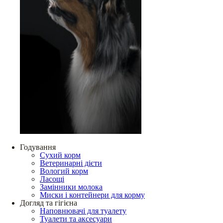
Годування
Сухий корм
Ветеринарні дієти
Вологий корм
Ласощі
Замінники молока
Миски і контейнери для корму
Догляд та гігієна
Наповнювачі для туалету
Туалети та аксесуари