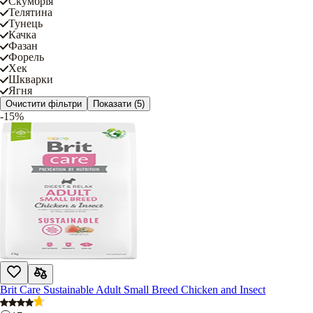
Скумбрія
Телятина
Тунець
Качка
Фазан
Форель
Хек
Шкварки
Ягня
Очистити фільтри
Показати
(5)
-15%
Brit Care Sustainable Adult Small Breed Chicken and Insect