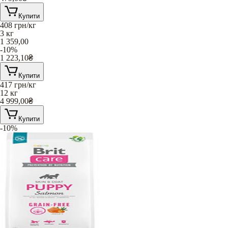
Купити
408
грн/кг
3 кг
1 359,00
-10%
1 223,10
₴
Купити
417
грн/кг
12 кг
4 999,00
₴
Купити
-10%