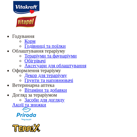
Годування
Корм
Годівниці та поїлки
Облаштування тераріуму
Тераріуми та фаунаріуми
Обігрівачі
Аксесуари для облаштування
Оформлення тераріуму
Декор для тераріуму
Грунти та наповнювачі
Ветеринарна аптека
Вітаміни та добавки
Догляд за тераріумом
Засоби для догляду
Акції та знижки