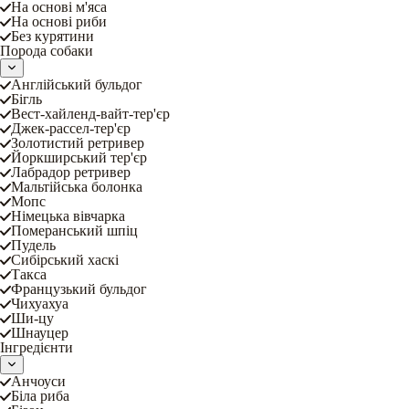
На основі м'яса
На основі риби
Без курятини
Порода собаки
Англійський бульдог
Бігль
Вест-хайленд-вайт-тер'єр
Джек-рассел-тер'єр
Золотистий ретривер
Йоркширський тер'єр
Лабрадор ретривер
Мальтійська болонка
Мопс
Німецька вівчарка
Померанський шпіц
Пудель
Сибірський хаскі
Такса
Французький бульдог
Чихуахуа
Ши-цу
Шнауцер
Інгредієнти
Анчоуси
Біла риба