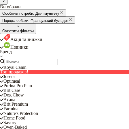
Ви обрали
Особливі потреби:
Для імунітету
Порода собаки:
Французький бульдог
Очистити фільтри
Акції та знижки
Новинки
Бренд
Royal Canin
Топ продажів!
Josera
Optimeal
Purina Pro Plan
Brit Care
Dog Chow
Acana
Brit Premium
Farmina
Nature's Protection
Home Food
Savory
Oven-Baked