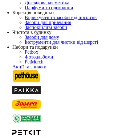
Доглядова косметика
Парфуми та одеколони
Корекція поведінки
Відлякувачі та засоби від погризів
Засоби для привчання
Заспокійливі засоби
Чистота в будинку
Засоби для дому
Інструменти для чистки від шерсті
Набори та подарунки
Petbox
Фотоальбоми
PetMerch
Акції та знижки