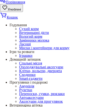
Порівняння
Улюблені
Кошик
Годування
Сухий корм
Ветеринарні дієти
Вологий корм
Замінники молока
Ласощі
Миски і контейнери для корму
Ігри та розваги
Іграшки
Домашній затишок
Спальні місця
Охолоджувальні аксесуари
Клітки, вольєри, дверцята
Сходинки
Smart-гаджети
Прогулянки і подорожі
Амуніція
Рулетки
Переноски, сумки, рюкзаки
Автоаксесуари
Аксесуари для прогулянок
Ветеринарна аптека