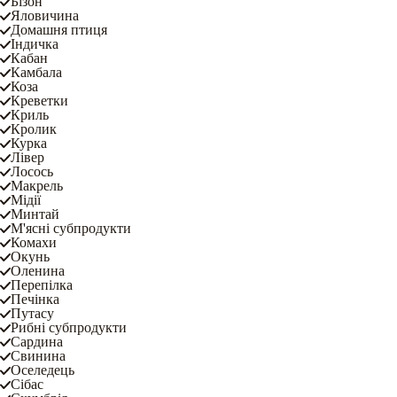
Бізон
Яловичина
Домашня птиця
Індичка
Кабан
Камбала
Коза
Креветки
Криль
Кролик
Курка
Лівер
Лосось
Макрель
Мідії
Минтай
М'ясні субпродукти
Комахи
Окунь
Оленина
Перепілка
Печінка
Путасу
Рибні субпродукти
Сардина
Свинина
Оселедець
Сібас