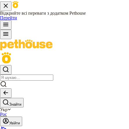
Відкрийте всі переваги з додатком Pethouse
Перейти
Знайти
Укр
Рос
Увійти