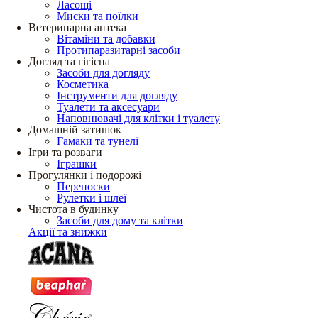
Ласощі
Миски та поїлки
Ветеринарна аптека
Вітаміни та добавки
Протипаразитарні засоби
Догляд та гігієна
Засоби для догляду
Косметика
Інструменти для догляду
Туалети та аксесуари
Наповнювачі для клітки і туалету
Домашній затишок
Гамаки та тунелі
Ігри та розваги
Іграшки
Прогулянки і подорожі
Переноски
Рулетки і шлеї
Чистота в будинку
Засоби для дому та клітки
Акції та знижки