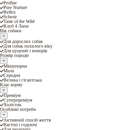
Profine
Pure Nurture
Reflex
Schesir
Taste of the Wild
Клуб 4 Лапи
Вік собаки
Для дорослих собак
Для собак похилого віку
Для цуценят і юніорів
Розмір породи
Мініатюрна
Мала
Середня
Велика і гігантська
Клас корму
Преміум
Суперпреміум
Холістик
Особливі потреби
Активний спосіб життя
Вагітні і годуючі
Для імунітету