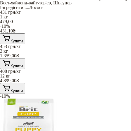
Вест-хайленд-вайт-тер'єр
,
Шнауцер
Інгредієнти
.....
Лосось
431
грн/кг
1 кг
479,00
-10%
431,10
₴
Купити
453
грн/кг
3 кг
1 359,00
₴
Купити
408
грн/кг
12 кг
4 899,00
₴
Купити
-10%