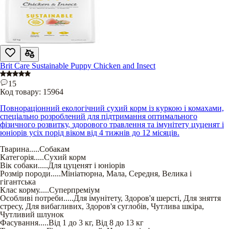
Brit Care Sustainable Puppy Chicken and Insect
15
Код товару:
15964
Повнораціонний екологічний сухий корм із куркою і комахами,
спеціально розроблений для підтримання оптимального
фізичного розвитку, здорового травлення та імунітету цуценят і
юніорів усіх порід віком від 4 тижнів до 12 місяців.
Тварина
.....
Собакам
Категорія
.....
Сухий корм
Вік собаки
.....
Для цуценят і юніорів
Розмір породи
.....
Мініатюрна
,
Мала
,
Середня
,
Велика і
гігантська
Клас корму
.....
Суперпреміум
Особливі потреби
.....
Для імунітету
,
Здоров'я шерсті
,
Для зняття
стресу
,
Для вибагливих
,
Здоров'я суглобів
,
Чутлива шкіра
,
Чутливий шлунок
Фасування
.....
Від 1 до 3 кг
,
Від 8 до 13 кг