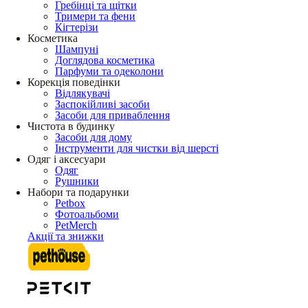
Гребінці та щітки
Тримери та фени
Кігтерізи
Косметика
Шампуні
Доглядова косметика
Парфуми та одеколони
Корекція поведінки
Відлякувачі
Заспокійливі засоби
Засоби для приваблення
Чистота в будинку
Засоби для дому
Інструменти для чистки від шерсті
Одяг і аксесуари
Одяг
Рушники
Набори та подарунки
Petbox
Фотоальбоми
PetMerch
Акції та знижки