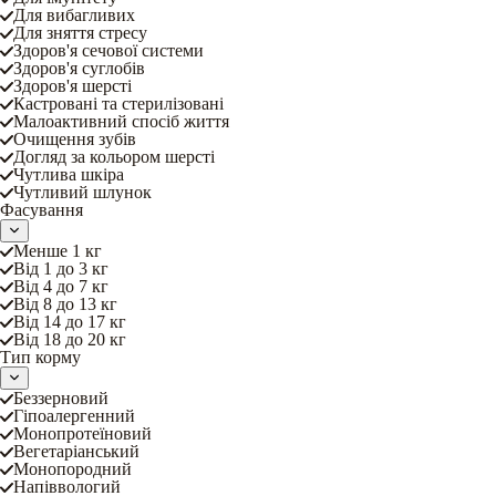
Для вибагливих
Для зняття стресу
Здоров'я сечової системи
Здоров'я суглобів
Здоров'я шерсті
Кастровані та стерилізовані
Малоактивний спосіб життя
Очищення зубів
Догляд за кольором шерсті
Чутлива шкіра
Чутливий шлунок
Фасування
Менше 1 кг
Від 1 до 3 кг
Від 4 до 7 кг
Від 8 до 13 кг
Від 14 до 17 кг
Від 18 до 20 кг
Тип корму
Беззерновий
Гіпоалергенний
Монопротеїновий
Вегетаріанський
Монопородний
Напіввологий