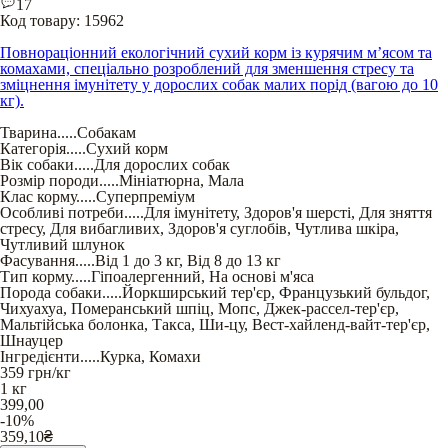
17
Код товару:
15962
Повнораціонний екологічний сухий корм із курячим м’ясом та
комахами, спеціально розроблений для зменшення стресу та
зміцнення імунітету у дорослих собак малих порід (вагою до 10
кг).
Тварина
.....
Собакам
Категорія
.....
Сухий корм
Вік собаки
.....
Для дорослих собак
Розмір породи
.....
Мініатюрна
,
Мала
Клас корму
.....
Суперпреміум
Особливі потреби
.....
Для імунітету
,
Здоров'я шерсті
,
Для зняття
стресу
,
Для вибагливих
,
Здоров'я суглобів
,
Чутлива шкіра
,
Чутливий шлунок
Фасування
.....
Від 1 до 3 кг
,
Від 8 до 13 кг
Тип корму
.....
Гіпоалергенний
,
На основі м'яса
Порода собаки
.....
Йоркширський тер'єр
,
Французький бульдог
,
Чихуахуа
,
Померанський шпіц
,
Мопс
,
Джек-рассел-тер'єр
,
Мальтійська болонка
,
Такса
,
Ши-цу
,
Вест-хайленд-вайт-тер'єр
,
Шнауцер
Інгредієнти
.....
Курка
,
Комахи
359
грн/кг
1 кг
399,00
-10%
359,10
₴