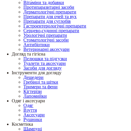
Вітаміни та добавки
Протипаразитарні засоби
Дерматологічні препарати
Препарати для очей та вух
Препарати для суглобів
Гастроентерологічні препарати
Серцево-судинні препарати
Урологічні препарати
Стоматологічні засоби
Антибіотики
Ветеринарні аксесуари
Догляд та гігієна
Пелюшки та підгузки
Туалети та аксесуари
Засоби для догляду
Інструменти для догляду
Дешедери
Гребінці та щітки
Тримери та фени
Кігтерізи
Лапомийки
Одяг і аксесуари
Одяг
Взуття
Аксесуари
Рушники
Косметика
Шампуні