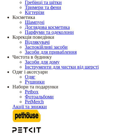
Гребінці та щітки
Тримери та фени
Кігтерізи
Косметика
Шампуні
Доглядова косметика
Парфуми та одеколони
Корекція поведінки
Відлякувачі
Заспокійливі засоби
Засоби для приваблення
Чистота в будинку
Засоби для дому
Інструменти для чистки від шерсті
Одяг і аксесуари
Одяг
Рушники
Набори та подарунки
Petbox
Фотоальбоми
PetMerch
Акції та знижки