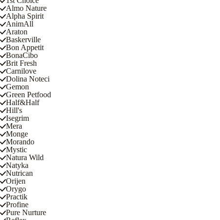
1st Choice
Almo Nature
Alpha Spirit
AnimAll
Araton
Baskerville
Bon Appetit
BonaCibo
Brit Fresh
Carnilove
Dolina Noteci
Gemon
Green Petfood
Half&Half
Hill's
Isegrim
Mera
Monge
Morando
Mystic
Natura Wild
Natyka
Nutrican
Orijen
Orygo
Practik
Profine
Pure Nurture