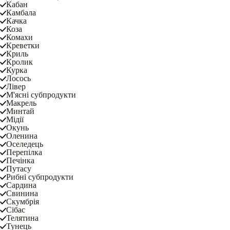
Кабан
Камбала
Качка
Коза
Комахи
Креветки
Криль
Кролик
Курка
Лосось
Лівер
М'ясні субпродукти
Макрель
Минтай
Мідії
Окунь
Оленина
Оселедець
Перепілка
Печінка
Путасу
Рибні субпродукти
Сардина
Свинина
Скумбрія
Сібас
Телятина
Тунець