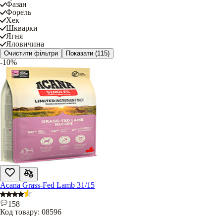
Фазан
Форель
Хек
Шкварки
Ягня
Яловичина
Очистити фільтри
Показати
(115)
-10%
Acana Grass-Fed Lamb 31/15
158
Код товару:
08596