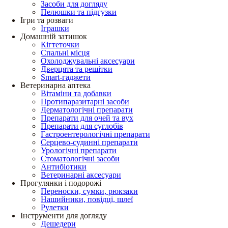
Засоби для догляду
Пелюшки та підгузки
Ігри та розваги
Іграшки
Домашній затишок
Кігтеточки
Спальні місця
Охолоджувальні аксесуари
Дверцята та решітки
Smart-гаджети
Ветеринарна аптека
Вітаміни та добавки
Протипаразитарні засоби
Дерматологічні препарати
Препарати для очей та вух
Препарати для суглобів
Гастроентерологічні препарати
Серцево-судинні препарати
Урологічні препарати
Стоматологічні засоби
Антибіотики
Ветеринарні аксесуари
Прогулянки і подорожі
Переноски, сумки, рюкзаки
Нашийники, повідці, шлеї
Рулетки
Інструменти для догляду
Дешедери