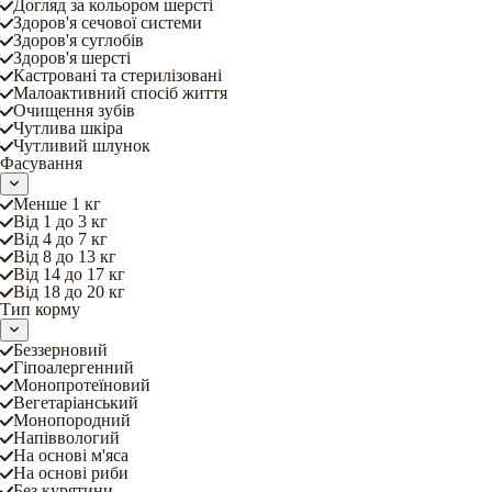
Догляд за кольором шерсті
Здоров'я сечової системи
Здоров'я суглобів
Здоров'я шерсті
Кастровані та стерилізовані
Малоактивний спосіб життя
Очищення зубів
Чутлива шкіра
Чутливий шлунок
Фасування
Менше 1 кг
Від 1 до 3 кг
Від 4 до 7 кг
Від 8 до 13 кг
Від 14 до 17 кг
Від 18 до 20 кг
Тип корму
Беззерновий
Гіпоалергенний
Монопротеїновий
Вегетаріанський
Монопородний
Напіввологий
На основі м'яса
На основі риби
Без курятини