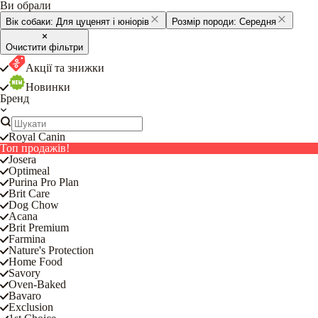
Ви обрали
Вік собаки:
Для цуценят і юніорів
Розмір породи:
Середня
Очистити фільтри
Акції та знижки
Новинки
Бренд
Royal Canin
Топ продажів!
Josera
Optimeal
Purina Pro Plan
Brit Care
Dog Chow
Acana
Brit Premium
Farmina
Nature's Protection
Home Food
Savory
Oven-Baked
Bavaro
Exclusion