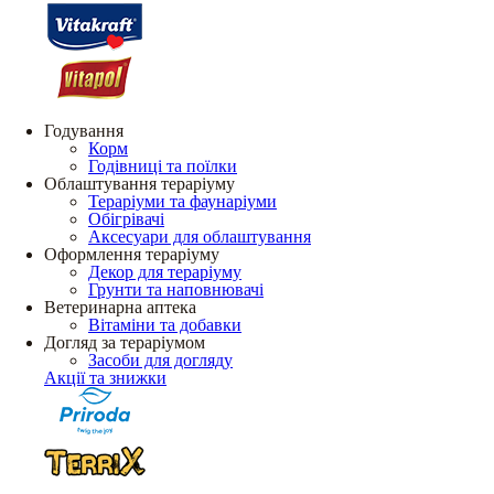
Годування
Корм
Годівниці та поїлки
Облаштування тераріуму
Тераріуми та фаунаріуми
Обігрівачі
Аксесуари для облаштування
Оформлення тераріуму
Декор для тераріуму
Грунти та наповнювачі
Ветеринарна аптека
Вітаміни та добавки
Догляд за тераріумом
Засоби для догляду
Акції та знижки