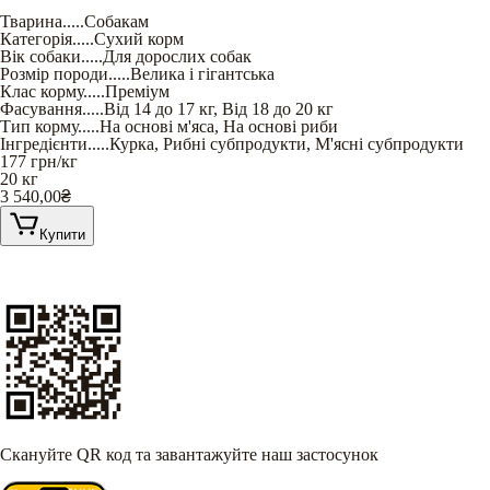
Тварина
.....
Собакам
Категорія
.....
Сухий корм
Вік собаки
.....
Для дорослих собак
Розмір породи
.....
Велика і гігантська
Клас корму
.....
Преміум
Фасування
.....
Від 14 до 17 кг
,
Від 18 до 20 кг
Тип корму
.....
На основі м'яса
,
На основі риби
Інгредієнти
.....
Курка
,
Рибні субпродукти
,
М'ясні субпродукти
177
грн/кг
20 кг
3 540,00
₴
Купити
Скануйте QR код та завантажуйте наш застосунок