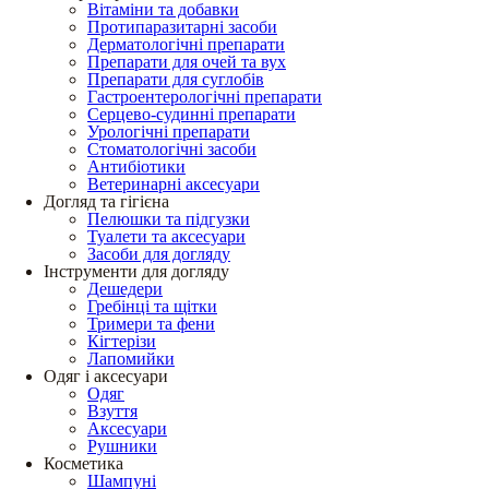
Вітаміни та добавки
Протипаразитарні засоби
Дерматологічні препарати
Препарати для очей та вух
Препарати для суглобів
Гастроентерологічні препарати
Серцево-судинні препарати
Урологічні препарати
Стоматологічні засоби
Антибіотики
Ветеринарні аксесуари
Догляд та гігієна
Пелюшки та підгузки
Туалети та аксесуари
Засоби для догляду
Інструменти для догляду
Дешедери
Гребінці та щітки
Тримери та фени
Кігтерізи
Лапомийки
Одяг і аксесуари
Одяг
Взуття
Аксесуари
Рушники
Косметика
Шампуні