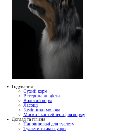
Годування
Сухий корм
Ветеринарні дієти
Вологий корм
Ласощі
Замінники молока
Миски і контейнери для корму
Догляд та гігієна
Наповнювачі для туалету
Туалети та аксесуари