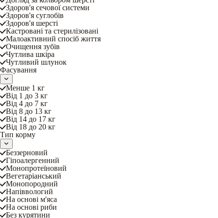
Здоров'я сечової системи
Здоров'я суглобів
Здоров'я шерсті
Кастровані та стерилізовані
Малоактивний спосіб життя
Очищення зубів
Чутлива шкіра
Чутливий шлунок
Фасування
Менше 1 кг
Від 1 до 3 кг
Від 4 до 7 кг
Від 8 до 13 кг
Від 14 до 17 кг
Від 18 до 20 кг
Тип корму
Беззерновий
Гіпоалергенний
Монопротеїновий
Вегетаріанський
Монопородний
Напіввологий
На основі м'яса
На основі риби
Без курятини