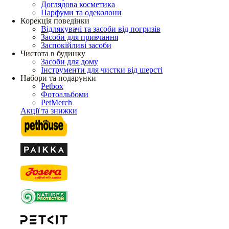
Доглядова косметика
Парфуми та одеколони
Корекція поведінки
Відлякувачі та засоби від погризів
Засоби для привчання
Заспокійливі засоби
Чистота в будинку
Засоби для дому
Інструменти для чистки від шерсті
Набори та подарунки
Petbox
Фотоальбоми
PetMerch
Акції та знижки