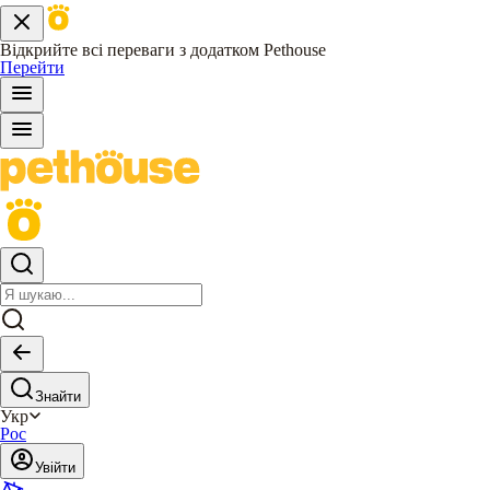
Відкрийте всі переваги з додатком Pethouse
Перейти
Знайти
Укр
Рос
Увійти