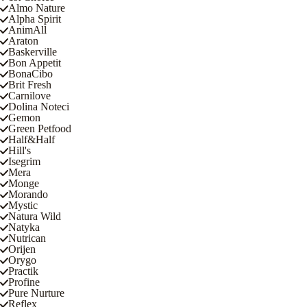
Almo Nature
Alpha Spirit
AnimAll
Araton
Baskerville
Bon Appetit
BonaCibo
Brit Fresh
Carnilove
Dolina Noteci
Gemon
Green Petfood
Half&Half
Hill's
Isegrim
Mera
Monge
Morando
Mystic
Natura Wild
Natyka
Nutrican
Orijen
Orygo
Practik
Profine
Pure Nurture
Reflex