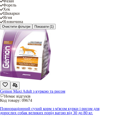
Фазан
Форель
Хек
Шкварки
Ягня
Яловичина
Очистити фільтри
Показати
(1)
Gemon Maxi Adult з куркою та рисом
Немає відгуків
Код товару:
09674
Повнораціонний сухий корм з м'ясом курки і рисом для
дорослих собак великих порід вагою від 30 до 80 кг.