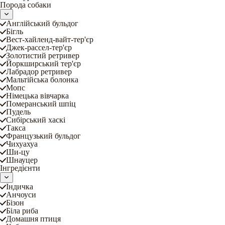
Порода собаки
Англійський бульдог
Бігль
Вест-хайленд-вайт-тер'єр
Джек-рассел-тер'єр
Золотистий ретривер
Йоркширський тер'єр
Лабрадор ретривер
Мальтійська болонка
Мопс
Німецька вівчарка
Померанський шпіц
Пудель
Сибірський хаскі
Такса
Французький бульдог
Чихуахуа
Ши-цу
Шнауцер
Інгредієнти
Індичка
Анчоуси
Бізон
Біла риба
Домашня птиця