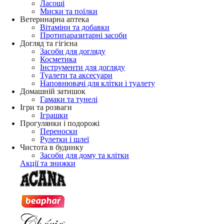
Ласощі
Миски та поїлки
Ветеринарна аптека
Вітаміни та добавки
Протипаразитарні засоби
Догляд та гігієна
Засоби для догляду
Косметика
Інструменти для догляду
Туалети та аксесуари
Наповнювачі для клітки і туалету
Домашній затишок
Гамаки та тунелі
Ігри та розваги
Іграшки
Прогулянки і подорожі
Переноски
Рулетки і шлеї
Чистота в будинку
Засоби для дому та клітки
Акції та знижки