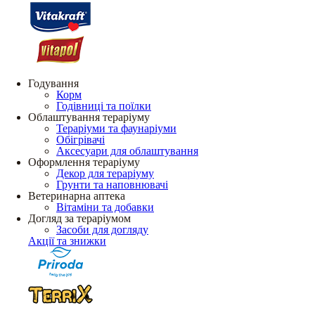
Годування
Корм
Годівниці та поїлки
Облаштування тераріуму
Тераріуми та фаунаріуми
Обігрівачі
Аксесуари для облаштування
Оформлення тераріуму
Декор для тераріуму
Грунти та наповнювачі
Ветеринарна аптека
Вітаміни та добавки
Догляд за тераріумом
Засоби для догляду
Акції та знижки