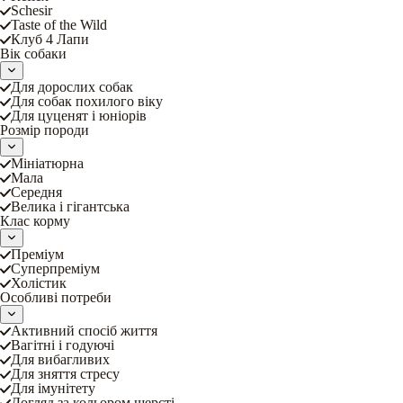
Schesir
Taste of the Wild
Клуб 4 Лапи
Вік собаки
Для дорослих собак
Для собак похилого віку
Для цуценят і юніорів
Розмір породи
Мініатюрна
Мала
Середня
Велика і гігантська
Клас корму
Преміум
Суперпреміум
Холістик
Особливі потреби
Активний спосіб життя
Вагітні і годуючі
Для вибагливих
Для зняття стресу
Для імунітету
Догляд за кольором шерсті