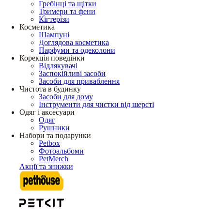
Гребінці та щітки
Тримери та фени
Кігтерізи
Косметика
Шампуні
Доглядова косметика
Парфуми та одеколони
Корекція поведінки
Відлякувачі
Заспокійливі засоби
Засоби для приваблення
Чистота в будинку
Засоби для дому
Інструменти для чистки від шерсті
Одяг і аксесуари
Одяг
Рушники
Набори та подарунки
Petbox
Фотоальбоми
PetMerch
Акції та знижки