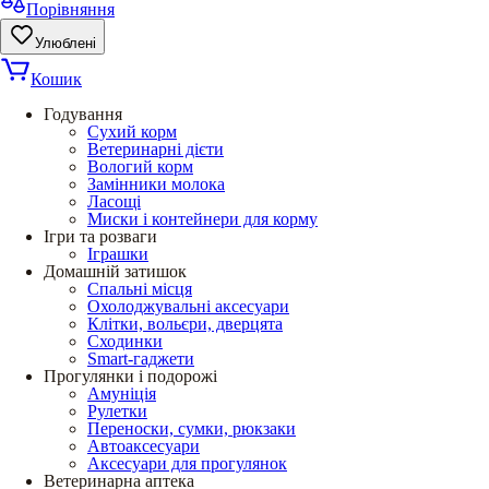
Порівняння
Улюблені
Кошик
Годування
Сухий корм
Ветеринарні дієти
Вологий корм
Замінники молока
Ласощі
Миски і контейнери для корму
Ігри та розваги
Іграшки
Домашній затишок
Спальні місця
Охолоджувальні аксесуари
Клітки, вольєри, дверцята
Сходинки
Smart-гаджети
Прогулянки і подорожі
Амуніція
Рулетки
Переноски, сумки, рюкзаки
Автоаксесуари
Аксесуари для прогулянок
Ветеринарна аптека