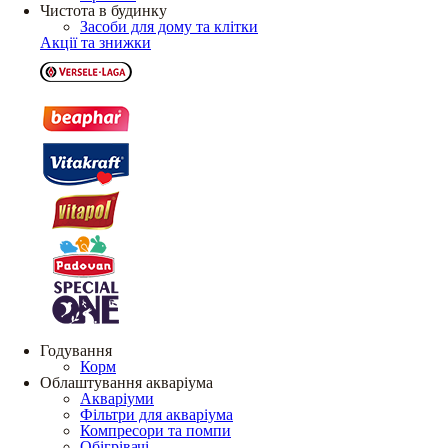
Чистота в будинку
Засоби для дому та клітки
Акції та знижки
Годування
Корм
Облаштування акваріума
Акваріуми
Фільтри для акваріума
Компресори та помпи
Обігрівачі