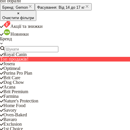
Ви обрали
Бренд:
Gemon
Фасування:
Від 14 до 17 кг
Очистити фільтри
Акції та знижки
Новинки
Бренд
Royal Canin
Топ продажів!
Josera
Optimeal
Purina Pro Plan
Brit Care
Dog Chow
Acana
Brit Premium
Farmina
Nature's Protection
Home Food
Savory
Oven-Baked
Bavaro
Exclusion
1st Choice