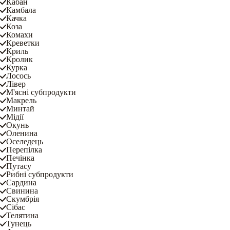
Кабан
Камбала
Качка
Коза
Комахи
Креветки
Криль
Кролик
Курка
Лосось
Лівер
М'ясні субпродукти
Макрель
Минтай
Мідії
Окунь
Оленина
Оселедець
Перепілка
Печінка
Путасу
Рибні субпродукти
Сардина
Свинина
Скумбрія
Сібас
Телятина
Тунець