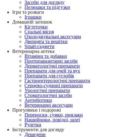
Засоби для догляду
Пелюшки та підгузки
Ігри та розваги
Іграшки
Домашній затишок
Кігтеточки
Спальні місця
Охолоджувальні аксесуари
Дверцята та решітки
Smart-гаджети
Ветеринарна аптека
Вітаміни та добавки
Протипаразитарні засоби
Дерматологічні препарати
Препарати для очей та вух
Препарати для суглобів
Гастроентерологічні препарати
Серцево-судинні препарати
Урологічні препарати
Стоматологічні засоби
Антибіотики
Ветеринарні аксесуари
Прогулянки і подорожі
Переноски, сумки, рюкзаки
Нашийники, повідці, шлеї
Рулетки
Інструменти для догляду
Дешедери