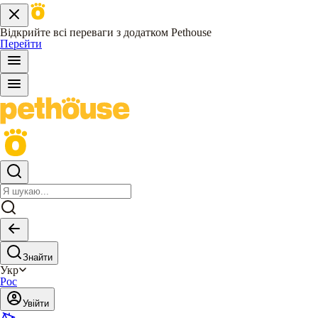
Відкрийте всі переваги з додатком Pethouse
Перейти
Знайти
Укр
Рос
Увійти