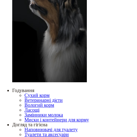
Годування
Сухий корм
Ветеринарні дієти
Вологий корм
Ласощі
Замінники молока
Миски і контейнери для корму
Догляд та гігієна
Наповнювачі для туалету
Туалети та аксесуари