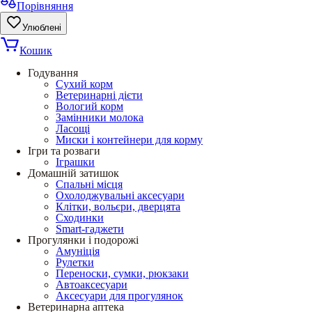
Порівняння
Улюблені
Кошик
Годування
Сухий корм
Ветеринарні дієти
Вологий корм
Замінники молока
Ласощі
Миски і контейнери для корму
Ігри та розваги
Іграшки
Домашній затишок
Спальні місця
Охолоджувальні аксесуари
Клітки, вольєри, дверцята
Сходинки
Smart-гаджети
Прогулянки і подорожі
Амуніція
Рулетки
Переноски, сумки, рюкзаки
Автоаксесуари
Аксесуари для прогулянок
Ветеринарна аптека