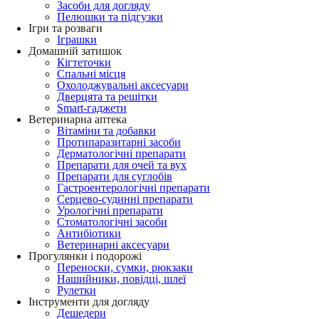
Засоби для догляду
Пелюшки та підгузки
Ігри та розваги
Іграшки
Домашній затишок
Кігтеточки
Спальні місця
Охолоджувальні аксесуари
Дверцята та решітки
Smart-гаджети
Ветеринарна аптека
Вітаміни та добавки
Протипаразитарні засоби
Дерматологічні препарати
Препарати для очей та вух
Препарати для суглобів
Гастроентерологічні препарати
Серцево-судинні препарати
Урологічні препарати
Стоматологічні засоби
Антибіотики
Ветеринарні аксесуари
Прогулянки і подорожі
Переноски, сумки, рюкзаки
Нашийники, повідці, шлеї
Рулетки
Інструменти для догляду
Дешедери