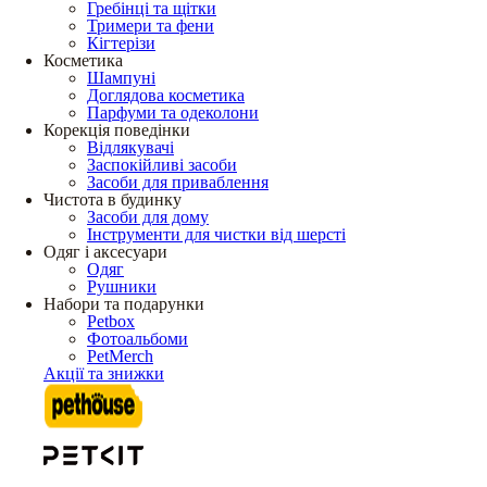
Гребінці та щітки
Тримери та фени
Кігтерізи
Косметика
Шампуні
Доглядова косметика
Парфуми та одеколони
Корекція поведінки
Відлякувачі
Заспокійливі засоби
Засоби для приваблення
Чистота в будинку
Засоби для дому
Інструменти для чистки від шерсті
Одяг і аксесуари
Одяг
Рушники
Набори та подарунки
Petbox
Фотоальбоми
PetMerch
Акції та знижки