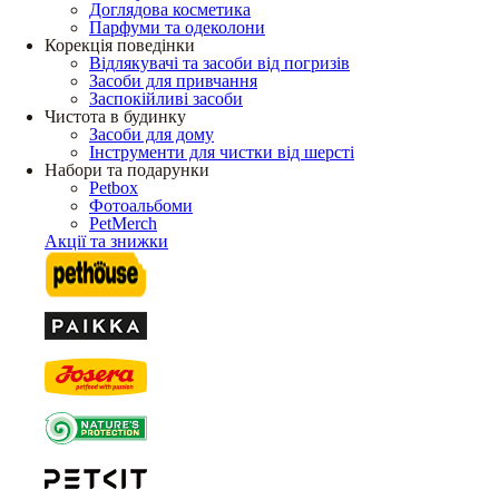
Доглядова косметика
Парфуми та одеколони
Корекція поведінки
Відлякувачі та засоби від погризів
Засоби для привчання
Заспокійливі засоби
Чистота в будинку
Засоби для дому
Інструменти для чистки від шерсті
Набори та подарунки
Petbox
Фотоальбоми
PetMerch
Акції та знижки