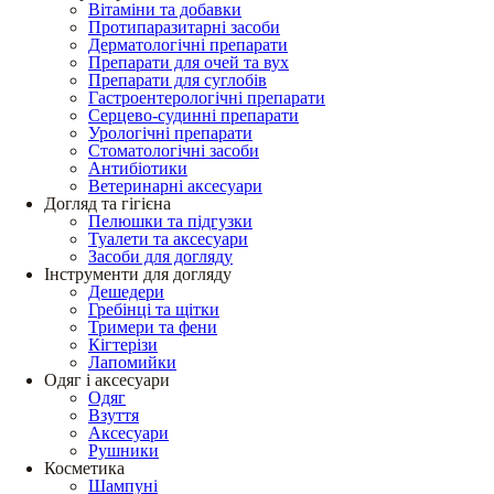
Вітаміни та добавки
Протипаразитарні засоби
Дерматологічні препарати
Препарати для очей та вух
Препарати для суглобів
Гастроентерологічні препарати
Серцево-судинні препарати
Урологічні препарати
Стоматологічні засоби
Антибіотики
Ветеринарні аксесуари
Догляд та гігієна
Пелюшки та підгузки
Туалети та аксесуари
Засоби для догляду
Інструменти для догляду
Дешедери
Гребінці та щітки
Тримери та фени
Кігтерізи
Лапомийки
Одяг і аксесуари
Одяг
Взуття
Аксесуари
Рушники
Косметика
Шампуні