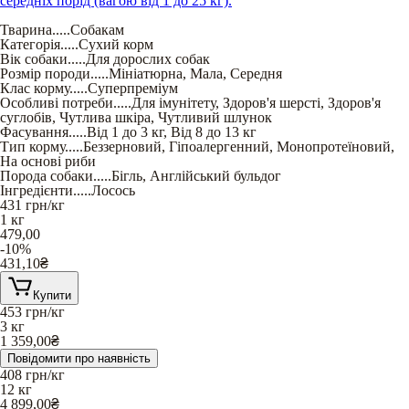
середніх порід (вагою від 1 до 25 кг).
Тварина
.....
Собакам
Категорія
.....
Сухий корм
Вік собаки
.....
Для дорослих собак
Розмір породи
.....
Мініатюрна
,
Мала
,
Середня
Клас корму
.....
Суперпреміум
Особливі потреби
.....
Для імунітету
,
Здоров'я шерсті
,
Здоров'я
суглобів
,
Чутлива шкіра
,
Чутливий шлунок
Фасування
.....
Від 1 до 3 кг
,
Від 8 до 13 кг
Тип корму
.....
Беззерновий
,
Гіпоалергенний
,
Монопротеїновий
,
На основі риби
Порода собаки
.....
Бігль
,
Англійський бульдог
Інгредієнти
.....
Лосось
431
грн/кг
1 кг
479,00
-10%
431,10
₴
Купити
453
грн/кг
3 кг
1 359,00
₴
Повідомити про наявність
408
грн/кг
12 кг
4 899,00
₴