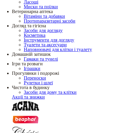
Ласощі
Миски та поїлки
Ветеринарна аптека
Вітаміни та добавки
Протипаразитарні засоби
Догляд та гігієна
Засоби для догляду
Косметика
Інструменти для догляду
Туалети та аксесуари
Наповнювачі для клітки і туалету
Домашній затишок
Гамаки та тунелі
Ігри та розваги
Іграшки
Прогулянки і подорожі
Переноски
Рулетки і шлеї
Чистота в будинку
Засоби для дому та клітки
Акції та знижки