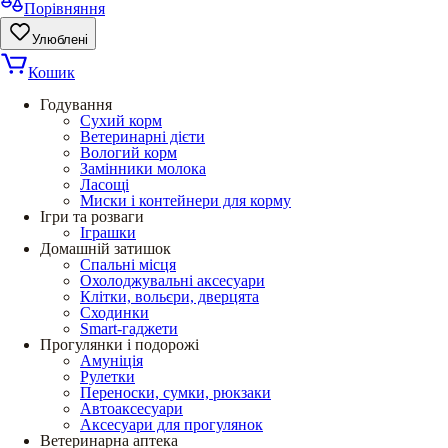
Порівняння
Улюблені
Кошик
Годування
Сухий корм
Ветеринарні дієти
Вологий корм
Замінники молока
Ласощі
Миски і контейнери для корму
Ігри та розваги
Іграшки
Домашній затишок
Спальні місця
Охолоджувальні аксесуари
Клітки, вольєри, дверцята
Сходинки
Smart-гаджети
Прогулянки і подорожі
Амуніція
Рулетки
Переноски, сумки, рюкзаки
Автоаксесуари
Аксесуари для прогулянок
Ветеринарна аптека