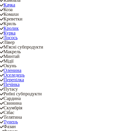
Камбала
Качка
Коза
Комахи
Креветки
Криль
Кролик
Курка
Лосось
Лівер
М'ясні субпродукти
Макрель
Минтай
Мідії
Окунь
Оленина
Оселедець
Перепілка
Печінка
Путасу
Рибні субпродукти
Сардина
Свинина
Скумбрія
Сібас
Телятина
Тунець
Фазан