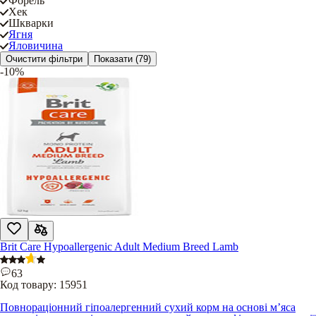
Форель
Хек
Шкварки
Ягня
Яловичина
Очистити фільтри
Показати
(79)
-10%
Brit Care Hypoallergenic Adult Medium Breed Lamb
63
Код товару:
15951
Повнораціонний гіпоалергенний сухий корм на основі м’яса