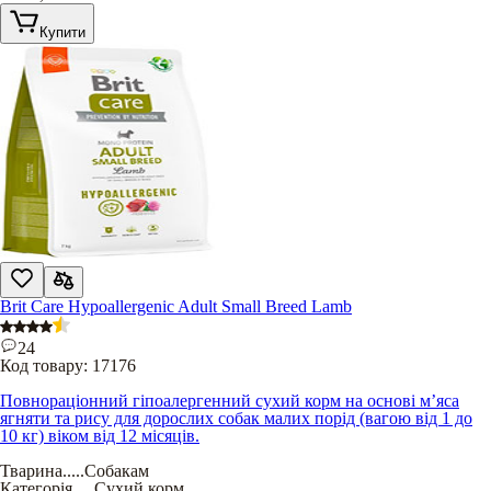
Купити
Brit Care Hypoallergenic Adult Small Breed Lamb
24
Код товару:
17176
Повнораціонний гіпоалергенний сухий корм на основі м’яса
ягняти та рису для дорослих собак малих порід (вагою від 1 до
10 кг) віком від 12 місяців.
Тварина
.....
Собакам
Категорія
.....
Сухий корм