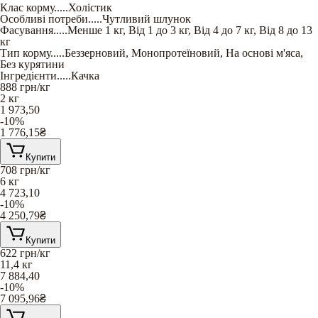
Клас корму
.....
Холістик
Особливі потреби
.....
Чутливий шлунок
Фасування
.....
Менше 1 кг
,
Від 1 до 3 кг
,
Від 4 до 7 кг
,
Від 8 до 13
кг
Тип корму
.....
Беззерновий
,
Монопротеїновий
,
На основі м'яса
,
Без курятини
Інгредієнти
.....
Качка
888
грн/кг
2 кг
1 973,50
-10%
1 776,15
₴
Купити
708
грн/кг
6 кг
4 723,10
-10%
4 250,79
₴
Купити
622
грн/кг
11,4 кг
7 884,40
-10%
7 095,96
₴