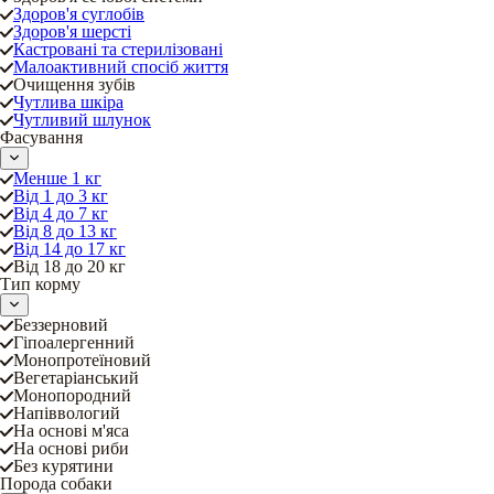
Здоров'я суглобів
Здоров'я шерсті
Кастровані та стерилізовані
Малоактивний спосіб життя
Очищення зубів
Чутлива шкіра
Чутливий шлунок
Фасування
Менше 1 кг
Від 1 до 3 кг
Від 4 до 7 кг
Від 8 до 13 кг
Від 14 до 17 кг
Від 18 до 20 кг
Тип корму
Беззерновий
Гіпоалергенний
Монопротеїновий
Вегетаріанський
Монопородний
Напіввологий
На основі м'яса
На основі риби
Без курятини
Порода собаки