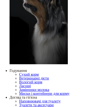
Годування
Сухий корм
Ветеринарні дієти
Вологий корм
Ласощі
Замінники молока
Миски і контейнери для корму
Догляд та гігієна
Наповнювачі для туалету
Туалети та аксесуари