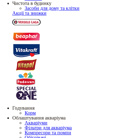
Чистота в будинку
Засоби для дому та клітки
Акції та знижки
Годування
Корм
Облаштування акваріума
Акваріуми
Фільтри для акваріума
Компресори та помпи
Обігрівачі