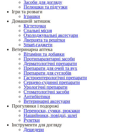
Засоби для догляду
Пелюшки та підгузки
Ігри та розваги
Іграшки
Домашній затишок
Кігтеточки
Спальні місця
Охолоджувальні аксесуари
Дверцята та решітки
Smart-гаджети
Ветеринарна аптека
Вітаміни та добавки
Протипаразитарні засоби
Дерматологічні препарати
Препарати для очей та вух
Препарати для суглобів
Гастроентерологічні препарати
Серцево-судинні препарати
Урологічні препарати
Стоматологічні засоби
Антибіотики
Ветеринарні аксесуари
Прогулянки і подорожі
Переноски, сумки, рюкзаки
Нашийники, повідці, шлеї
Рулетки
Інструменти для догляду
Дешедери