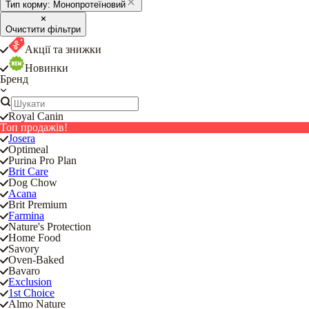
Тип корму:
Монопротеїновий
Очистити фільтри
Акції та знижки
Новинки
Бренд
Royal Canin
Топ продажів!
Josera
Optimeal
Purina Pro Plan
Brit Care
Dog Chow
Acana
Brit Premium
Farmina
Nature's Protection
Home Food
Savory
Oven-Baked
Bavaro
Exclusion
1st Choice
Almo Nature