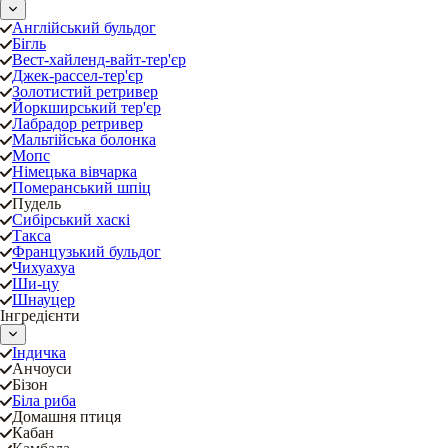
Англійський бульдог
Бігль
Вест-хайленд-вайт-тер'єр
Джек-рассел-тер'єр
Золотистий ретривер
Йоркширський тер'єр
Лабрадор ретривер
Мальтійська болонка
Мопс
Німецька вівчарка
Померанський шпіц
Пудель
Сибірський хаскі
Такса
Французький бульдог
Чихуахуа
Ши-цу
Шнауцер
Інгредієнти
Індичка
Анчоуси
Бізон
Біла риба
Домашня птиця
Кабан