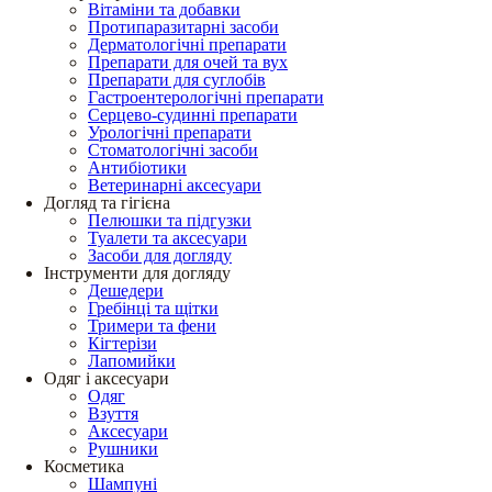
Вітаміни та добавки
Протипаразитарні засоби
Дерматологічні препарати
Препарати для очей та вух
Препарати для суглобів
Гастроентерологічні препарати
Серцево-судинні препарати
Урологічні препарати
Стоматологічні засоби
Антибіотики
Ветеринарні аксесуари
Догляд та гігієна
Пелюшки та підгузки
Туалети та аксесуари
Засоби для догляду
Інструменти для догляду
Дешедери
Гребінці та щітки
Тримери та фени
Кігтерізи
Лапомийки
Одяг і аксесуари
Одяг
Взуття
Аксесуари
Рушники
Косметика
Шампуні