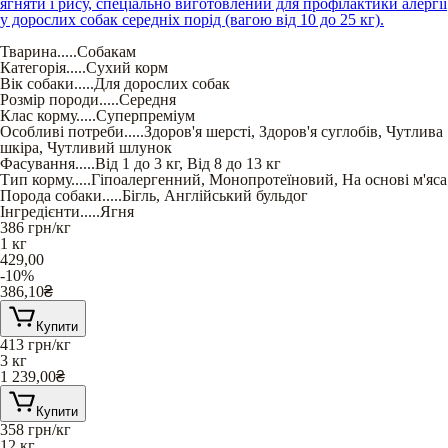
ягняти і рису, спеціально виготовлений для профілактики алергії
у дорослих собак середніх порід (вагою від 10 до 25 кг).
Тварина
.....
Собакам
Категорія
.....
Сухий корм
Вік собаки
.....
Для дорослих собак
Розмір породи
.....
Середня
Клас корму
.....
Суперпреміум
Особливі потреби
.....
Здоров'я шерсті
,
Здоров'я суглобів
,
Чутлива
шкіра
,
Чутливий шлунок
Фасування
.....
Від 1 до 3 кг
,
Від 8 до 13 кг
Тип корму
.....
Гіпоалергенний
,
Монопротеїновий
,
На основі м'яса
Порода собаки
.....
Бігль
,
Англійський бульдог
Інгредієнти
.....
Ягня
386
грн/кг
1 кг
429,00
-10%
386,10
₴
Купити
413
грн/кг
3 кг
1 239,00
₴
Купити
358
грн/кг
12 кг