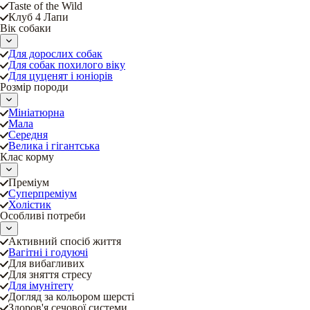
Taste of the Wild
Клуб 4 Лапи
Вік собаки
Для дорослих собак
Для собак похилого віку
Для цуценят і юніорів
Розмір породи
Мініатюрна
Мала
Середня
Велика і гігантська
Клас корму
Преміум
Суперпреміум
Холістик
Особливі потреби
Активний спосіб життя
Вагітні і годуючі
Для вибагливих
Для зняття стресу
Для імунітету
Догляд за кольором шерсті
Здоров'я сечової системи