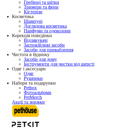
Гребінці та щітки
Тримери та фени
Кігтерізи
Косметика
Шампуні
Доглядова косметика
Парфуми та одеколони
Корекція поведінки
Відлякувачі
Заспокійливі засоби
Засоби для приваблення
Чистота в будинку
Засоби для дому
Інструменти для чистки від шерсті
Одяг і аксесуари
Одяг
Рушники
Набори та подарунки
Petbox
Фотоальбоми
PetMerch
Акції та знижки