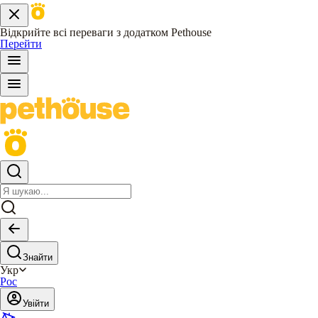
Відкрийте всі переваги з додатком Pethouse
Перейти
Знайти
Укр
Рос
Увійти