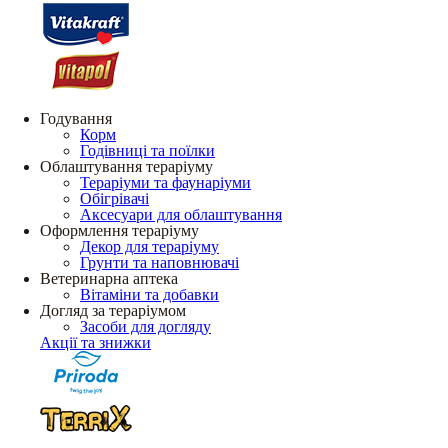
Годування
Корм
Годівниці та поїлки
Облаштування тераріуму
Тераріуми та фаунаріуми
Обігрівачі
Аксесуари для облаштування
Оформлення тераріуму
Декор для тераріуму
Грунти та наповнювачі
Ветеринарна аптека
Вітаміни та добавки
Догляд за тераріумом
Засоби для догляду
Акції та знижки