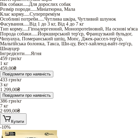
Вік собаки
.....
Для дорослих собак
Розмір породи
.....
Мініатюрна
,
Мала
Клас корму
.....
Суперпреміум
Особливі потреби
.....
Чутлива шкіра
,
Чутливий шлунок
Фасування
.....
Від 1 до 3 кг
,
Від 4 до 7 кг
Тип корму
.....
Гіпоалергенний
,
Монопротеїновий
,
На основі м'яса
Порода собаки
.....
Йоркширський тер'єр
,
Французький бульдог
,
Чихуахуа
,
Померанський шпіц
,
Мопс
,
Джек-рассел-тер'єр
,
Мальтійська болонка
,
Такса
,
Ши-цу
,
Вест-хайленд-вайт-тер'єр
,
Шнауцер
Інгредієнти
.....
Ягня
459
грн/кг
1 кг
459,00
₴
Повідомити про наявність
433
грн/кг
3 кг
1 299,00
₴
Повідомити про наявність
386
грн/кг
7 кг
2 699,00
₴
Купити
-10%