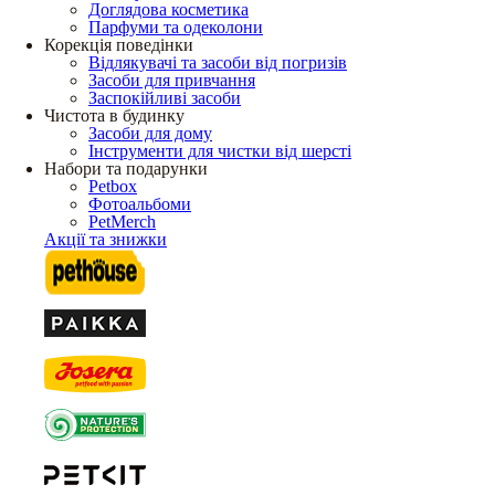
Доглядова косметика
Парфуми та одеколони
Корекція поведінки
Відлякувачі та засоби від погризів
Засоби для привчання
Заспокійливі засоби
Чистота в будинку
Засоби для дому
Інструменти для чистки від шерсті
Набори та подарунки
Petbox
Фотоальбоми
PetMerch
Акції та знижки