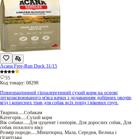
Acana Free-Run Duck 31/15
55
Код товару:
08298
Повнораціонний гіпоалергенний сухий корм на основі
легкозасвоюваного м'яса качки з додаванням добірних овочів,
ягід і корисних трав для собак всіх порід і вікових груп.
Тварина
.....
Собакам
Категорія
.....
Сухий корм
Вік собаки
.....
Для цуценят і юніорів
,
Для дорослих собак
,
Для
собак похилого віку
Розмір породи
.....
Мініатюрна
,
Мала
,
Середня
,
Велика і
гігантська