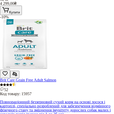
4 299,00
₴
Купити
-10%
Brit Care Grain Free Adult Salmon
52
Код товару:
15957
Повнораціонний беззерновий сухий корм на основі лосося і
картоплі, спеціально розроблений для забезпечення відмінного
фізичного стану та зміцнення імунітету дорослих собак малих і