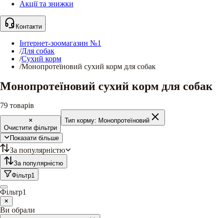
Акції та знижки
Контакти
Інтернет-зоомагазин №1
/
Для собак
/
Сухий корм
/
Монопротеїновий сухий корм для собак
Монопротеїновий сухий корм для собак
79
товарів
Тип корму:
Монопротеїновий
Очистити фільтри
Показати більше
За популярністю
За популярністю
Фільтр
1
Фільтр
1
Ви обрали