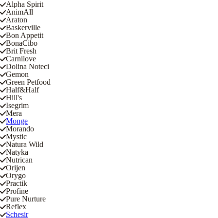
Alpha Spirit
AnimAll
Araton
Baskerville
Bon Appetit
BonaCibo
Brit Fresh
Carnilove
Dolina Noteci
Gemon
Green Petfood
Half&Half
Hill's
Isegrim
Mera
Monge
Morando
Mystic
Natura Wild
Natyka
Nutrican
Orijen
Orygo
Practik
Profine
Pure Nurture
Reflex
Schesir