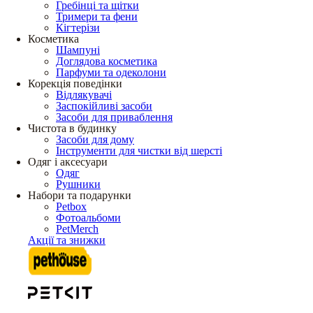
Гребінці та щітки
Тримери та фени
Кігтерізи
Косметика
Шампуні
Доглядова косметика
Парфуми та одеколони
Корекція поведінки
Відлякувачі
Заспокійливі засоби
Засоби для приваблення
Чистота в будинку
Засоби для дому
Інструменти для чистки від шерсті
Одяг і аксесуари
Одяг
Рушники
Набори та подарунки
Petbox
Фотоальбоми
PetMerch
Акції та знижки