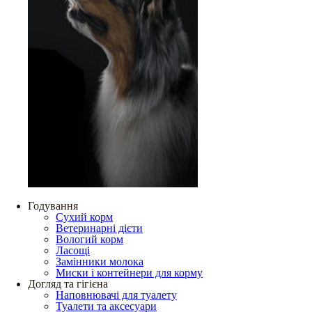
Годування
Сухий корм
Ветеринарні дієти
Вологий корм
Ласощі
Замінники молока
Миски і контейнери для корму
Догляд та гігієна
Наповнювачі для туалету
Туалети та аксесуари