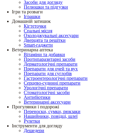
Засоби для догляду
Пелюшки та підгузки
Ігри та розваги
Іграшки
Домашній затишок
Кігтеточки
Спальні місця
Охолоджувальні аксесуари
Дверцята та решітки
Smart-гаджети
Ветеринарна аптека
Вітаміни та добавки
Протипаразитарні засоби
Дерматологічні препарати
Препарати для очей та вух
Препарати для суглобів
Гастроентерологічні препарати
Серцево-судинні препарати
Урологічні препарати
Стоматологічні засоби
Антибіотики
Ветеринарні аксесуари
Прогулянки і подорожі
Переноски, сумки, рюкзаки
Нашийники, повідці, шлеї
Рулетки
Інструменти для догляду
Дешедери