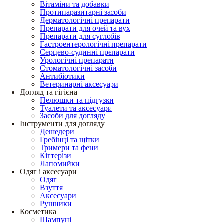
Вітаміни та добавки
Протипаразитарні засоби
Дерматологічні препарати
Препарати для очей та вух
Препарати для суглобів
Гастроентерологічні препарати
Серцево-судинні препарати
Урологічні препарати
Стоматологічні засоби
Антибіотики
Ветеринарні аксесуари
Догляд та гігієна
Пелюшки та підгузки
Туалети та аксесуари
Засоби для догляду
Інструменти для догляду
Дешедери
Гребінці та щітки
Тримери та фени
Кігтерізи
Лапомийки
Одяг і аксесуари
Одяг
Взуття
Аксесуари
Рушники
Косметика
Шампуні