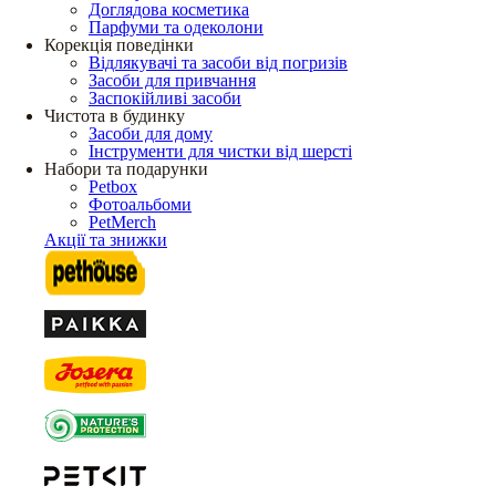
Доглядова косметика
Парфуми та одеколони
Корекція поведінки
Відлякувачі та засоби від погризів
Засоби для привчання
Заспокійливі засоби
Чистота в будинку
Засоби для дому
Інструменти для чистки від шерсті
Набори та подарунки
Petbox
Фотоальбоми
PetMerch
Акції та знижки