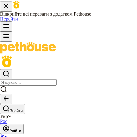
Відкрийте всі переваги з додатком Pethouse
Перейти
Знайти
Укр
Рос
Увійти