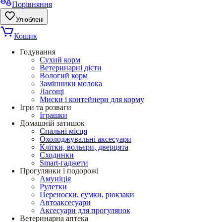
Порівняння
Улюблені
Кошик
Годування
Сухий корм
Ветеринарні дієти
Вологий корм
Замінники молока
Ласощі
Миски і контейнери для корму
Ігри та розваги
Іграшки
Домашній затишок
Спальні місця
Охолоджувальні аксесуари
Клітки, вольєри, дверцята
Сходинки
Smart-гаджети
Прогулянки і подорожі
Амуніція
Рулетки
Переноски, сумки, рюкзаки
Автоаксесуари
Аксесуари для прогулянок
Ветеринарна аптека