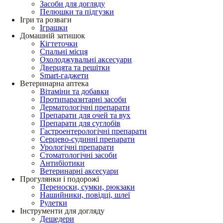
Засоби для догляду
Пелюшки та підгузки
Ігри та розваги
Іграшки
Домашній затишок
Кігтеточки
Спальні місця
Охолоджувальні аксесуари
Дверцята та решітки
Smart-гаджети
Ветеринарна аптека
Вітаміни та добавки
Протипаразитарні засоби
Дерматологічні препарати
Препарати для очей та вух
Препарати для суглобів
Гастроентерологічні препарати
Серцево-судинні препарати
Урологічні препарати
Стоматологічні засоби
Антибіотики
Ветеринарні аксесуари
Прогулянки і подорожі
Переноски, сумки, рюкзаки
Нашийники, повідці, шлеї
Рулетки
Інструменти для догляду
Дешедери