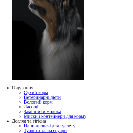
Годування
Сухий корм
Ветеринарні дієти
Вологий корм
Ласощі
Замінники молока
Миски і контейнери для корму
Догляд та гігієна
Наповнювачі для туалету
Туалети та аксесуари