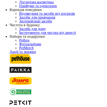
Доглядова косметика
Парфуми та одеколони
Корекція поведінки
Відлякувачі та засоби від погризів
Засоби для привчання
Заспокійливі засоби
Чистота в будинку
Засоби для дому
Інструменти для чистки від шерсті
Набори та подарунки
Petbox
Фотоальбоми
PetMerch
Акції та знижки