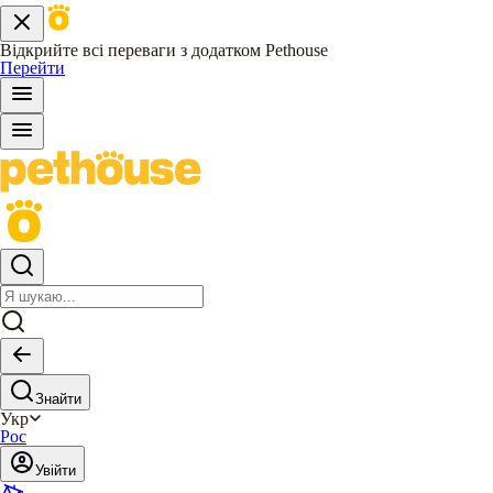
Відкрийте всі переваги з додатком Pethouse
Перейти
Знайти
Укр
Рос
Увійти