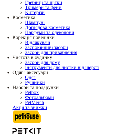
Гребінці та щітки
Тримери та фени
Кігтерізи
Косметика
Шампуні
Доглядова косметика
Парфуми та одеколони
Корекція поведінки
Відлякувачі
Заспокійливі засоби
Засоби для приваблення
Чистота в будинку
Засоби для дому
Інструменти для чистки від шерсті
Одяг і аксесуари
Одяг
Рушники
Набори та подарунки
Petbox
Фотоальбоми
PetMerch
Акції та знижки