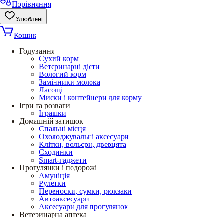
Порівняння
Улюблені
Кошик
Годування
Сухий корм
Ветеринарні дієти
Вологий корм
Замінники молока
Ласощі
Миски і контейнери для корму
Ігри та розваги
Іграшки
Домашній затишок
Спальні місця
Охолоджувальні аксесуари
Клітки, вольєри, дверцята
Сходинки
Smart-гаджети
Прогулянки і подорожі
Амуніція
Рулетки
Переноски, сумки, рюкзаки
Автоаксесуари
Аксесуари для прогулянок
Ветеринарна аптека