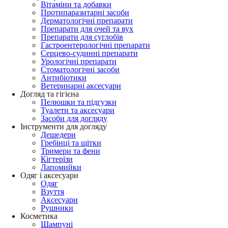
Вітаміни та добавки
Протипаразитарні засоби
Дерматологічні препарати
Препарати для очей та вух
Препарати для суглобів
Гастроентерологічні препарати
Серцево-судинні препарати
Урологічні препарати
Стоматологічні засоби
Антибіотики
Ветеринарні аксесуари
Догляд та гігієна
Пелюшки та підгузки
Туалети та аксесуари
Засоби для догляду
Інструменти для догляду
Дешедери
Гребінці та щітки
Тримери та фени
Кігтерізи
Лапомийки
Одяг і аксесуари
Одяг
Взуття
Аксесуари
Рушники
Косметика
Шампуні