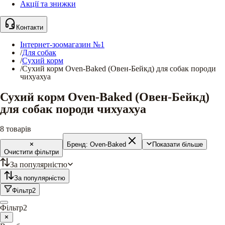
Акції та знижки
Контакти
Інтернет-зоомагазин №1
/
Для собак
/
Сухий корм
/
Сухий корм Oven-Baked (Овен-Бейкд) для собак породи
чихуахуа
Сухий корм Oven-Baked (Овен-Бейкд)
для собак породи чихуахуа
8
товарів
Бренд:
Oven-Baked
Показати більше
Очистити фільтри
За популярністю
За популярністю
Фільтр
2
Фільтр
2