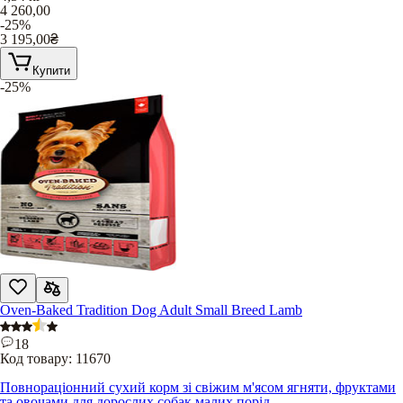
4 260,00
-25%
3 195,00
₴
Купити
-25%
Oven-Baked Tradition Dog Adult Small Breed Lamb
18
Код товару:
11670
Повнораціонний сухий корм зі свіжим м'ясом ягняти, фруктами
та овочами для дорослих собак малих порід.