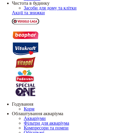
Чистота в будинку
Засоби для дому та клітки
Акції та знижки
Годування
Корм
Облаштування акваріума
Акваріуми
Фільтри для акваріума
Компресори та помпи
Обігрівачі