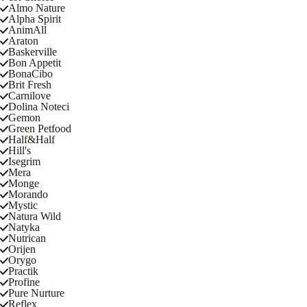
Almo Nature
Alpha Spirit
AnimAll
Araton
Baskerville
Bon Appetit
BonaCibo
Brit Fresh
Carnilove
Dolina Noteci
Gemon
Green Petfood
Half&Half
Hill's
Isegrim
Mera
Monge
Morando
Mystic
Natura Wild
Natyka
Nutrican
Orijen
Orygo
Practik
Profine
Pure Nurture
Reflex