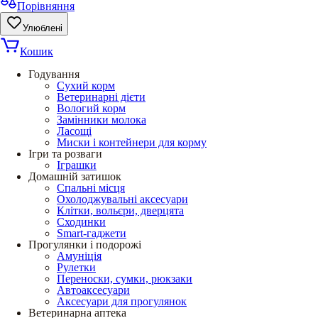
Порівняння
Улюблені
Кошик
Годування
Сухий корм
Ветеринарні дієти
Вологий корм
Замінники молока
Ласощі
Миски і контейнери для корму
Ігри та розваги
Іграшки
Домашній затишок
Спальні місця
Охолоджувальні аксесуари
Клітки, вольєри, дверцята
Сходинки
Smart-гаджети
Прогулянки і подорожі
Амуніція
Рулетки
Переноски, сумки, рюкзаки
Автоаксесуари
Аксесуари для прогулянок
Ветеринарна аптека