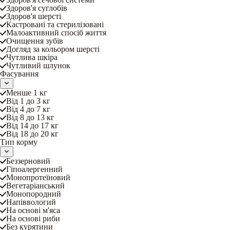
Здоров'я суглобів
Здоров'я шерсті
Кастровані та стерилізовані
Малоактивний спосіб життя
Очищення зубів
Догляд за кольором шерсті
Чутлива шкіра
Чутливий шлунок
Фасування
Менше 1 кг
Від 1 до 3 кг
Від 4 до 7 кг
Від 8 до 13 кг
Від 14 до 17 кг
Від 18 до 20 кг
Тип корму
Беззерновий
Гіпоалергенний
Монопротеїновий
Вегетаріанський
Монопородний
Напіввологий
На основі м'яса
На основі риби
Без курятини