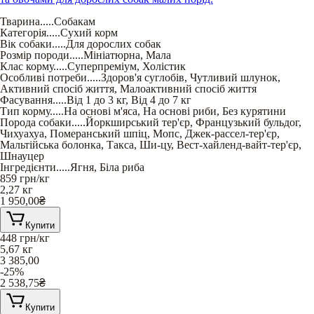
Тварина
.....
Собакам
Категорія
.....
Сухий корм
Вік собаки
.....
Для дорослих собак
Розмір породи
.....
Мініатюрна
,
Мала
Клас корму
.....
Суперпреміум
,
Холістик
Особливі потреби
.....
Здоров'я суглобів
,
Чутливий шлунок
,
Активний спосіб життя
,
Малоактивний спосіб життя
Фасування
.....
Від 1 до 3 кг
,
Від 4 до 7 кг
Тип корму
.....
На основі м'яса
,
На основі риби
,
Без курятини
Порода собаки
.....
Йоркширський тер'єр
,
Французький бульдог
,
Чихуахуа
,
Померанський шпіц
,
Мопс
,
Джек-рассел-тер'єр
,
Мальтійська болонка
,
Такса
,
Ши-цу
,
Вест-хайленд-вайт-тер'єр
,
Шнауцер
Інгредієнти
.....
Ягня
,
Біла риба
859
грн/кг
2,27 кг
1 950,00
₴
Купити
448
грн/кг
5,67 кг
3 385,00
-25%
2 538,75
₴
Купити