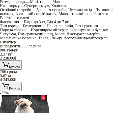
Розмір породи
.....
Мініатюрна
,
Мала
Клас корму
.....
Суперпреміум
,
Холістик
Особливі потреби
.....
Здоров'я суглобів
,
Чутлива шкіра
,
Чутливий
шлунок
,
Активний спосіб життя
,
Малоактивний спосіб життя
,
Вагітні і годуючі
Фасування
.....
Від 1 до 3 кг
,
Від 4 до 7 кг
Тип корму
.....
Беззерновий
,
На основі риби
,
Без курятини
Порода собаки
.....
Йоркширський тер'єр
,
Французький бульдог
,
Чихуахуа
,
Померанський шпіц
,
Мопс
,
Джек-рассел-тер'єр
,
Мальтійська болонка
,
Такса
,
Ши-цу
,
Вест-хайленд-вайт-тер'єр
,
Шнауцер
Інгредієнти
.....
Біла риба
986
грн/кг
2,27 кг
2 238,00
₴
Купити
766
грн/кг
5,67 кг
4 343,00
₴
Купити
-25%