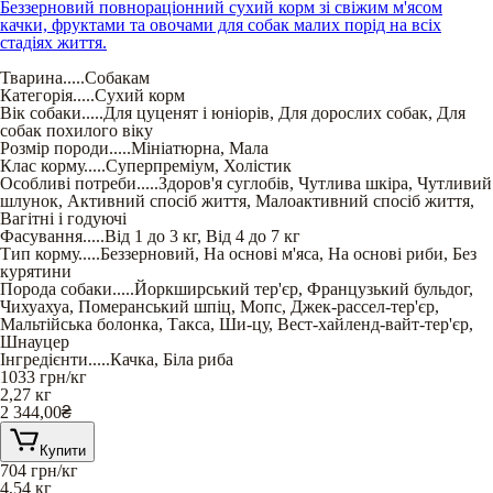
Беззерновий повнораціонний сухий корм зі свіжим м'ясом
качки, фруктами та овочами для собак малих порід на всіх
стадіях життя.
Тварина
.....
Собакам
Категорія
.....
Сухий корм
Вік собаки
.....
Для цуценят і юніорів
,
Для дорослих собак
,
Для
собак похилого віку
Розмір породи
.....
Мініатюрна
,
Мала
Клас корму
.....
Суперпреміум
,
Холістик
Особливі потреби
.....
Здоров'я суглобів
,
Чутлива шкіра
,
Чутливий
шлунок
,
Активний спосіб життя
,
Малоактивний спосіб життя
,
Вагітні і годуючі
Фасування
.....
Від 1 до 3 кг
,
Від 4 до 7 кг
Тип корму
.....
Беззерновий
,
На основі м'яса
,
На основі риби
,
Без
курятини
Порода собаки
.....
Йоркширський тер'єр
,
Французький бульдог
,
Чихуахуа
,
Померанський шпіц
,
Мопс
,
Джек-рассел-тер'єр
,
Мальтійська болонка
,
Такса
,
Ши-цу
,
Вест-хайленд-вайт-тер'єр
,
Шнауцер
Інгредієнти
.....
Качка
,
Біла риба
1033
грн/кг
2,27 кг
2 344,00
₴
Купити
704
грн/кг
4,54 кг