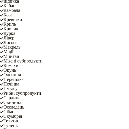
Індичка
Кабан
Камбала
Коза
Креветки
Криль
Кролик
Курка
Лівер
Лосось
Макрель
Мідії
Минтай
М'ясні субпродукти
Комахи
Окунь
Оленина
Перепілка
Печінка
Путасу
Рибні субпродукти
Сардина
Свинина
Оселедець
Сібас
Скумбрія
Телятина
Тунець