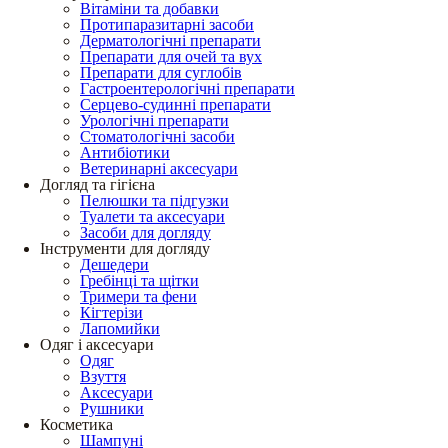
Вітаміни та добавки
Протипаразитарні засоби
Дерматологічні препарати
Препарати для очей та вух
Препарати для суглобів
Гастроентерологічні препарати
Серцево-судинні препарати
Урологічні препарати
Стоматологічні засоби
Антибіотики
Ветеринарні аксесуари
Догляд та гігієна
Пелюшки та підгузки
Туалети та аксесуари
Засоби для догляду
Інструменти для догляду
Дешедери
Гребінці та щітки
Тримери та фени
Кігтерізи
Лапомийки
Одяг і аксесуари
Одяг
Взуття
Аксесуари
Рушники
Косметика
Шампуні