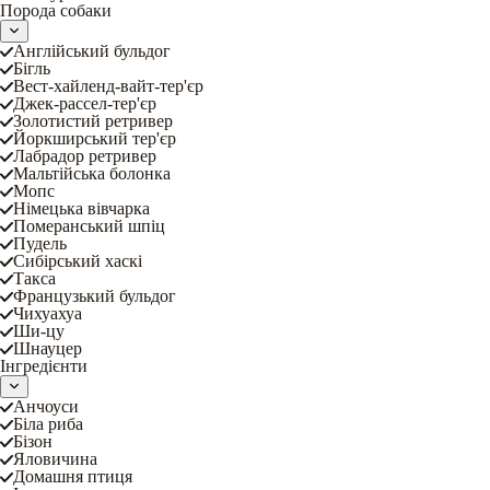
Порода собаки
Англійський бульдог
Бігль
Вест-хайленд-вайт-тер'єр
Джек-рассел-тер'єр
Золотистий ретривер
Йоркширський тер'єр
Лабрадор ретривер
Мальтійська болонка
Мопс
Німецька вівчарка
Померанський шпіц
Пудель
Сибірський хаскі
Такса
Французький бульдог
Чихуахуа
Ши-цу
Шнауцер
Інгредієнти
Анчоуси
Біла риба
Бізон
Яловичина
Домашня птиця