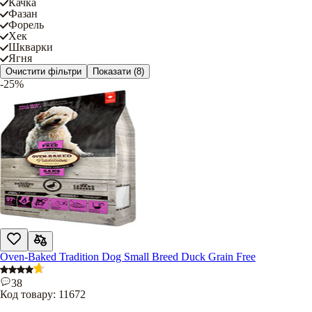
Качка
Фазан
Форель
Хек
Шкварки
Ягня
Очистити фільтри
Показати
(8)
-25%
Oven-Baked Tradition Dog Small Breed Duck Grain Free
38
Код товару:
11672