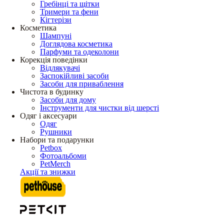
Гребінці та щітки
Тримери та фени
Кігтерізи
Косметика
Шампуні
Доглядова косметика
Парфуми та одеколони
Корекція поведінки
Відлякувачі
Заспокійливі засоби
Засоби для приваблення
Чистота в будинку
Засоби для дому
Інструменти для чистки від шерсті
Одяг і аксесуари
Одяг
Рушники
Набори та подарунки
Petbox
Фотоальбоми
PetMerch
Акції та знижки