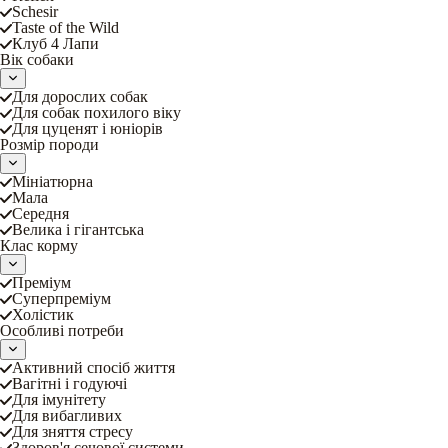
Schesir
Taste of the Wild
Клуб 4 Лапи
Вік собаки
Для дорослих собак
Для собак похилого віку
Для цуценят і юніорів
Розмір породи
Мініатюрна
Мала
Середня
Велика і гігантська
Клас корму
Преміум
Суперпреміум
Холістик
Особливі потреби
Активний спосіб життя
Вагітні і годуючі
Для імунітету
Для вибагливих
Для зняття стресу
Здоров'я сечової системи