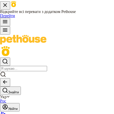
Відкрийте всі переваги з додатком Pethouse
Перейти
Знайти
Укр
Рос
Увійти