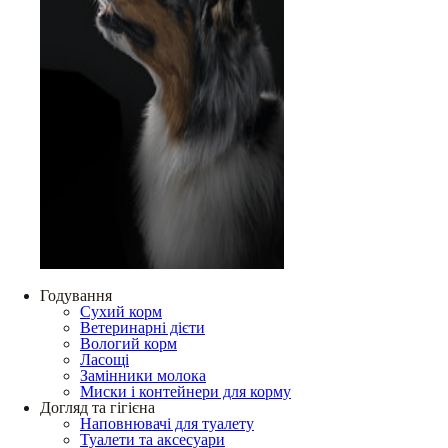
Годування
Сухий корм
Ветеринарні дієти
Вологий корм
Ласощі
Замінники молока
Миски і контейнери для корму
Догляд та гігієна
Наповнювачі для туалету
Туалети та аксесуари