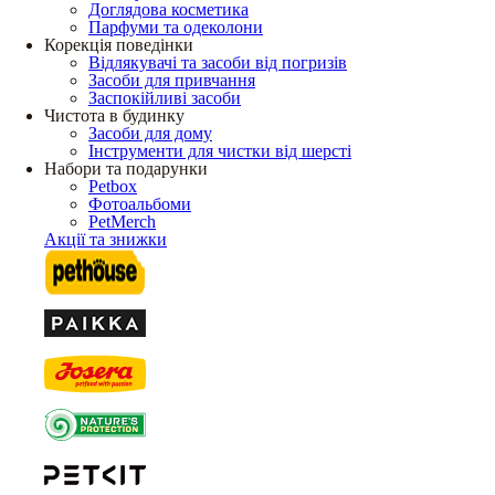
Доглядова косметика
Парфуми та одеколони
Корекція поведінки
Відлякувачі та засоби від погризів
Засоби для привчання
Заспокійливі засоби
Чистота в будинку
Засоби для дому
Інструменти для чистки від шерсті
Набори та подарунки
Petbox
Фотоальбоми
PetMerch
Акції та знижки