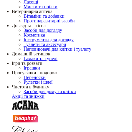
Ласощі
Миски та поїлки
Ветеринарна аптека
Вітаміни та добавки
Протипаразитарні засоби
Догляд та гігієна
Засоби для догляду
Косметика
Інструменти для догляду
Туалети та аксесуари
Наповнювачі для клітки і туалету
Домашній затишок
Гамаки та тунелі
Ігри та розваги
Іграшки
Прогулянки і подорожі
Переноски
Рулетки і шлеї
Чистота в будинку
Засоби для дому та клітки
Акції та знижки