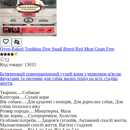
Oven-Baked Tradition Dog Small Breed Red Meat Grain Free
12
Код товару:
13033
Беззерновий повнораціонний сухий корм з червоним м'ясом,
фруктами та овочами для собак малих порід на всіх стадіях
життя.
Тварина
.....
Собакам
Категорія
.....
Сухий корм
Вік собаки
.....
Для цуценят і юніорів
,
Для дорослих собак
,
Для
собак похилого віку
Розмір породи
.....
Мініатюрна
,
Мала
Клас корму
.....
Суперпреміум
,
Холістик
Особливі потреби
.....
Здоров'я суглобів
,
Активний спосіб життя
,
Малоактивний спосіб життя
,
Вагітні і годуючі
Фасування
.....
Від 1 до 3 кг
,
Від 4 до 7 кг