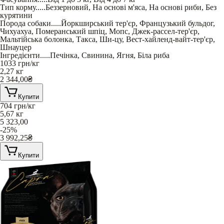
Тип корму
.....
Беззерновий
,
На основі м'яса
,
На основі риби
,
Без
курятини
Порода собаки
.....
Йоркширський тер'єр
,
Французький бульдог
,
Чихуахуа
,
Померанський шпіц
,
Мопс
,
Джек-рассел-тер'єр
,
Мальтійська болонка
,
Такса
,
Ши-цу
,
Вест-хайленд-вайт-тер'єр
,
Шнауцер
Інгредієнти
.....
Печінка
,
Свинина
,
Ягня
,
Біла риба
1033
грн/кг
2,27 кг
2 344,00
₴
Купити
704
грн/кг
5,67 кг
5 323,00
-25%
3 992,25
₴
Купити