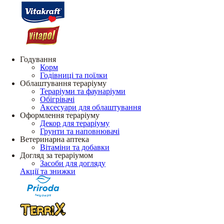
Годування
Корм
Годівниці та поїлки
Облаштування тераріуму
Тераріуми та фаунаріуми
Обігрівачі
Аксесуари для облаштування
Оформлення тераріуму
Декор для тераріуму
Грунти та наповнювачі
Ветеринарна аптека
Вітаміни та добавки
Догляд за тераріумом
Засоби для догляду
Акції та знижки