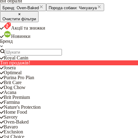
Ви обрали
Бренд:
Oven-Baked
Порода собаки:
Чихуахуа
Очистити фільтри
Акції та знижки
Новинки
Бренд
Royal Canin
Топ продажів!
Josera
Optimeal
Purina Pro Plan
Brit Care
Dog Chow
Acana
Brit Premium
Farmina
Nature's Protection
Home Food
Savory
Oven-Baked
Bavaro
Exclusion
1st Choice