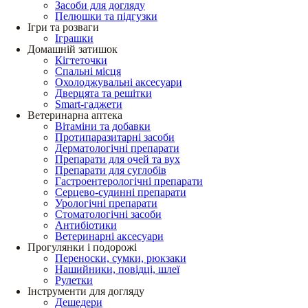
Засоби для догляду
Пелюшки та підгузки
Ігри та розваги
Іграшки
Домашній затишок
Кігтеточки
Спальні місця
Охолоджувальні аксесуари
Дверцята та решітки
Smart-гаджети
Ветеринарна аптека
Вітаміни та добавки
Протипаразитарні засоби
Дерматологічні препарати
Препарати для очей та вух
Препарати для суглобів
Гастроентерологічні препарати
Серцево-судинні препарати
Урологічні препарати
Стоматологічні засоби
Антибіотики
Ветеринарні аксесуари
Прогулянки і подорожі
Переноски, сумки, рюкзаки
Нашийники, повідці, шлеї
Рулетки
Інструменти для догляду
Дешедери