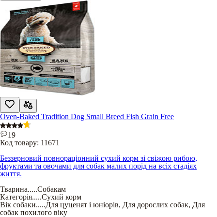
Oven-Baked Tradition Dog Small Breed Fish Grain Free
19
Код товару:
11671
Беззерновий повнораціонний сухий корм зі свіжою рибою,
фруктами та овочами для собак малих порід на всіх стадіях
життя.
Тварина
.....
Собакам
Категорія
.....
Сухий корм
Вік собаки
.....
Для цуценят і юніорів
,
Для дорослих собак
,
Для
собак похилого віку