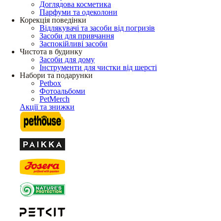
Доглядова косметика
Парфуми та одеколони
Корекція поведінки
Відлякувачі та засоби від погризів
Засоби для привчання
Заспокійливі засоби
Чистота в будинку
Засоби для дому
Інструменти для чистки від шерсті
Набори та подарунки
Petbox
Фотоальбоми
PetMerch
Акції та знижки