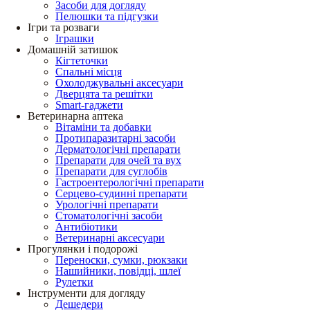
Засоби для догляду
Пелюшки та підгузки
Ігри та розваги
Іграшки
Домашній затишок
Кігтеточки
Спальні місця
Охолоджувальні аксесуари
Дверцята та решітки
Smart-гаджети
Ветеринарна аптека
Вітаміни та добавки
Протипаразитарні засоби
Дерматологічні препарати
Препарати для очей та вух
Препарати для суглобів
Гастроентерологічні препарати
Серцево-судинні препарати
Урологічні препарати
Стоматологічні засоби
Антибіотики
Ветеринарні аксесуари
Прогулянки і подорожі
Переноски, сумки, рюкзаки
Нашийники, повідці, шлеї
Рулетки
Інструменти для догляду
Дешедери