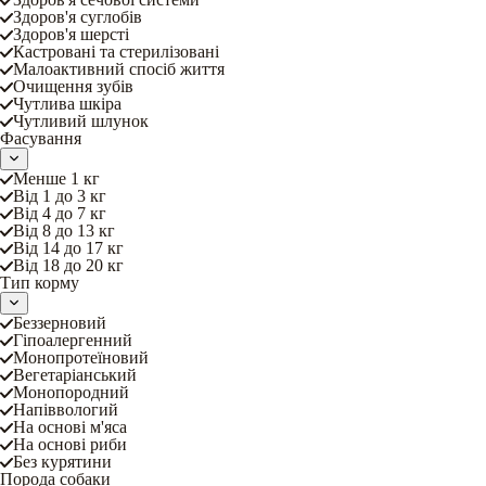
Здоров'я суглобів
Здоров'я шерсті
Кастровані та стерилізовані
Малоактивний спосіб життя
Очищення зубів
Чутлива шкіра
Чутливий шлунок
Фасування
Менше 1 кг
Від 1 до 3 кг
Від 4 до 7 кг
Від 8 до 13 кг
Від 14 до 17 кг
Від 18 до 20 кг
Тип корму
Беззерновий
Гіпоалергенний
Монопротеїновий
Вегетаріанський
Монопородний
Напіввологий
На основі м'яса
На основі риби
Без курятини
Порода собаки