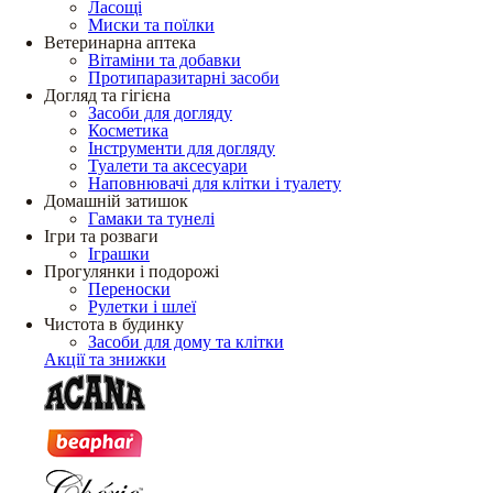
Ласощі
Миски та поїлки
Ветеринарна аптека
Вітаміни та добавки
Протипаразитарні засоби
Догляд та гігієна
Засоби для догляду
Косметика
Інструменти для догляду
Туалети та аксесуари
Наповнювачі для клітки і туалету
Домашній затишок
Гамаки та тунелі
Ігри та розваги
Іграшки
Прогулянки і подорожі
Переноски
Рулетки і шлеї
Чистота в будинку
Засоби для дому та клітки
Акції та знижки