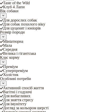
Taste of the Wild
Клуб 4 Лапи
Вік собаки
Для дорослих собак
Для собак похилого віку
Для цуценят і юніорів
Розмір породи
Мініатюрна
Мала
Середня
Велика і гігантська
Клас корму
Преміум
Суперпреміум
Холістик
Особливі потреби
Активний спосіб життя
Вагітні і годуючі
Для вибагливих
Для зняття стресу
Для імунітету
Догляд за кольором шерсті
Здоров'я сечової системи