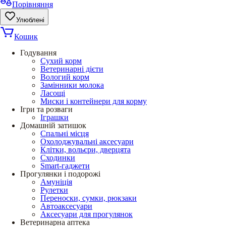
Порівняння
Улюблені
Кошик
Годування
Сухий корм
Ветеринарні дієти
Вологий корм
Замінники молока
Ласощі
Миски і контейнери для корму
Ігри та розваги
Іграшки
Домашній затишок
Спальні місця
Охолоджувальні аксесуари
Клітки, вольєри, дверцята
Сходинки
Smart-гаджети
Прогулянки і подорожі
Амуніція
Рулетки
Переноски, сумки, рюкзаки
Автоаксесуари
Аксесуари для прогулянок
Ветеринарна аптека