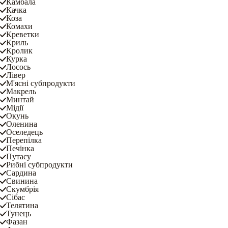
Камбала
Качка
Коза
Комахи
Креветки
Криль
Кролик
Курка
Лосось
Лівер
М'ясні субпродукти
Макрель
Минтай
Мідії
Окунь
Оленина
Оселедець
Перепілка
Печінка
Путасу
Рибні субпродукти
Сардина
Свинина
Скумбрія
Сібас
Телятина
Тунець
Фазан