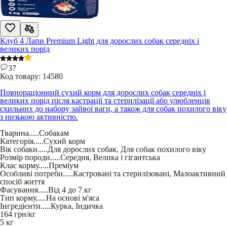
Клуб 4 Лапи Premium Light для дорослих собак середніх і
великих порід
37
Код товару:
14580
Повнораціонний сухий корм для дорослих собак середніх і
великих порід після кастрації та стерилізації або улюбленців
схильних до набору зайвої ваги, а також для собак похилого віку
з низькою активністю.
Тварина
.....
Собакам
Категорія
.....
Сухий корм
Вік собаки
.....
Для дорослих собак
,
Для собак похилого віку
Розмір породи
.....
Середня
,
Велика і гігантська
Клас корму
.....
Преміум
Особливі потреби
.....
Кастровані та стерилізовані
,
Малоактивний
спосіб життя
Фасування
.....
Від 4 до 7 кг
Тип корму
.....
На основі м'яса
Інгредієнти
.....
Курка
,
Індичка
164
грн/кг
5 кг