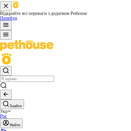
Відкрийте всі переваги з додатком Pethouse
Перейти
Знайти
Укр
Рос
Увійти