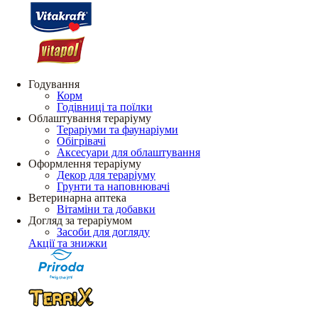
Годування
Корм
Годівниці та поїлки
Облаштування тераріуму
Тераріуми та фаунаріуми
Обігрівачі
Аксесуари для облаштування
Оформлення тераріуму
Декор для тераріуму
Грунти та наповнювачі
Ветеринарна аптека
Вітаміни та добавки
Догляд за тераріумом
Засоби для догляду
Акції та знижки