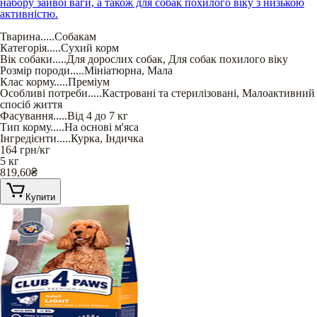
набору зайвої ваги, а також для собак похилого віку з низькою
активністю.
Тварина
.....
Собакам
Категорія
.....
Сухий корм
Вік собаки
.....
Для дорослих собак
,
Для собак похилого віку
Розмір породи
.....
Мініатюрна
,
Мала
Клас корму
.....
Преміум
Особливі потреби
.....
Кастровані та стерилізовані
,
Малоактивний
спосіб життя
Фасування
.....
Від 4 до 7 кг
Тип корму
.....
На основі м'яса
Інгредієнти
.....
Курка
,
Індичка
164
грн/кг
5 кг
819,60
₴
Купити