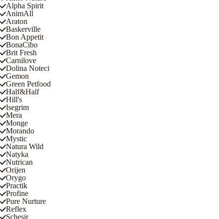
Alpha Spirit
AnimAll
Araton
Baskerville
Bon Appetit
BonaCibo
Brit Fresh
Carnilove
Dolina Noteci
Gemon
Green Petfood
Half&Half
Hill's
Isegrim
Mera
Monge
Morando
Mystic
Natura Wild
Natyka
Nutrican
Orijen
Orygo
Practik
Profine
Pure Nurture
Reflex
Schesir