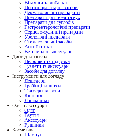
Вітаміни та добавки
Протипаразитарні засоби
Дерматологічні препарати
Препарати для очей та вух
Препарати для суглобів
Гастроентерологічні препарати
Серцево-судинні препарати
Урологічні препарати
Стоматологічні засоби
Антибіотики
Ветеринарні аксесуари
Догляд та гігієна
Пелюшки та підгузки
Туалети та аксесуари
Засоби для догляду
Інструменти для догляду
Дешедери
Гребінці та щітки
Тримери та фени
Кігтерізи
Лапомийки
Одяг і аксесуари
Одяг
Взуття
Аксесуари
Рушники
Косметика
Шампуні