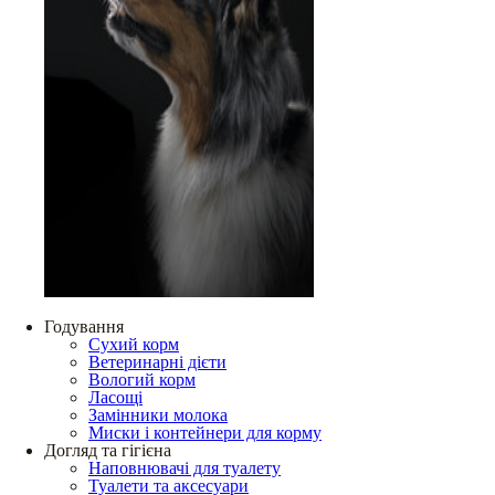
Годування
Сухий корм
Ветеринарні дієти
Вологий корм
Ласощі
Замінники молока
Миски і контейнери для корму
Догляд та гігієна
Наповнювачі для туалету
Туалети та аксесуари