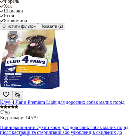
Форель
Хек
Шкварки
Ягня
Яловичина
Очистити фільтри
Показати
(2)
Клуб 4 Лапи Premium Light для дорослих собак малих порід
50
Код товару:
14579
Повнораціонний сухий корм для дорослих собак малих порід
після кастрації та стерилізації або улюбленців схильних до