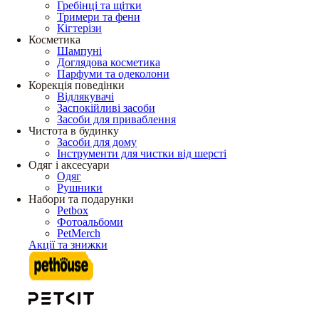
Гребінці та щітки
Тримери та фени
Кігтерізи
Косметика
Шампуні
Доглядова косметика
Парфуми та одеколони
Корекція поведінки
Відлякувачі
Заспокійливі засоби
Засоби для приваблення
Чистота в будинку
Засоби для дому
Інструменти для чистки від шерсті
Одяг і аксесуари
Одяг
Рушники
Набори та подарунки
Petbox
Фотоальбоми
PetMerch
Акції та знижки