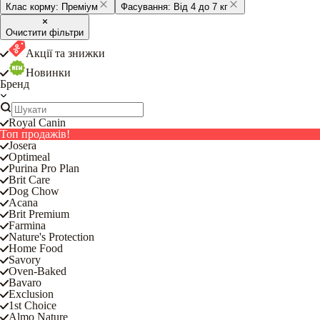
Клас корму:
Преміум
Фасування:
Від 4 до 7 кг
Очистити фільтри
Акції та знижки
Новинки
Бренд
Royal Canin
Топ продажів!
Josera
Optimeal
Purina Pro Plan
Brit Care
Dog Chow
Acana
Brit Premium
Farmina
Nature's Protection
Home Food
Savory
Oven-Baked
Bavaro
Exclusion
1st Choice
Almo Nature