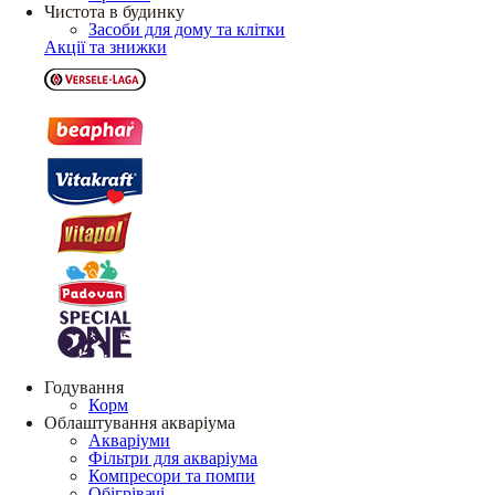
Чистота в будинку
Засоби для дому та клітки
Акції та знижки
Годування
Корм
Облаштування акваріума
Акваріуми
Фільтри для акваріума
Компресори та помпи
Обігрівачі