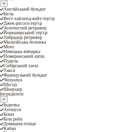
Англійський бульдог
Бігль
Вест-хайленд-вайт-тер'єр
Джек-рассел-тер'єр
Золотистий ретривер
Йоркширський тер'єр
Лабрадор ретривер
Мальтійська болонка
Мопс
Німецька вівчарка
Померанський шпіц
Пудель
Сибірський хаскі
Такса
Французький бульдог
Чихуахуа
Ши-цу
Шнауцер
Інгредієнти
Індичка
Анчоуси
Бізон
Біла риба
Домашня птиця
Кабан