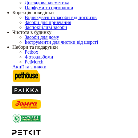
Доглядова косметика
Парфуми та одеколони
Корекція поведінки
Відлякувачі та засоби від погризів
Засоби для привчання
Заспокійливі засоби
Чистота в будинку
Засоби для дому
Інструменти для чистки від шерсті
Набори та подарунки
Petbox
Фотоальбоми
PetMerch
Акції та знижки