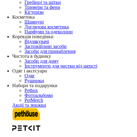
Гребінці та щітки
Тримери та фени
Кігтерізи
Косметика
Шампуні
Доглядова косметика
Парфуми та одеколони
Корекція поведінки
Відлякувачі
Заспокійливі засоби
Засоби для приваблення
Чистота в будинку
Засоби для дому
Інструменти для чистки від шерсті
Одяг і аксесуари
Одяг
Рушники
Набори та подарунки
Petbox
Фотоальбоми
PetMerch
Акції та знижки