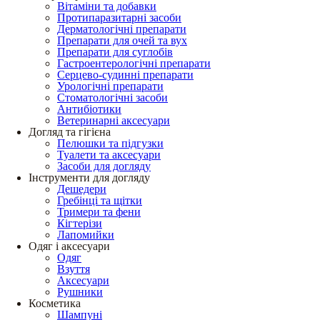
Вітаміни та добавки
Протипаразитарні засоби
Дерматологічні препарати
Препарати для очей та вух
Препарати для суглобів
Гастроентерологічні препарати
Серцево-судинні препарати
Урологічні препарати
Стоматологічні засоби
Антибіотики
Ветеринарні аксесуари
Догляд та гігієна
Пелюшки та підгузки
Туалети та аксесуари
Засоби для догляду
Інструменти для догляду
Дешедери
Гребінці та щітки
Тримери та фени
Кігтерізи
Лапомийки
Одяг і аксесуари
Одяг
Взуття
Аксесуари
Рушники
Косметика
Шампуні