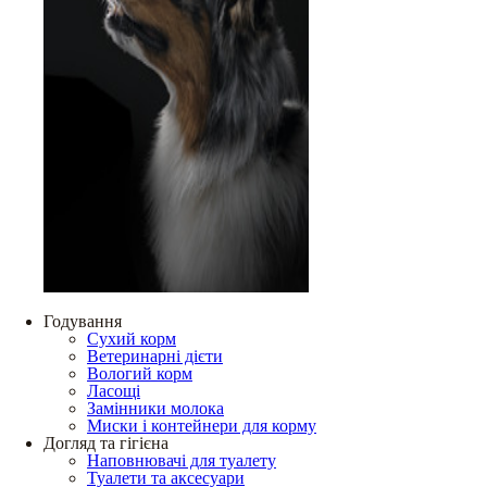
Годування
Сухий корм
Ветеринарні дієти
Вологий корм
Ласощі
Замінники молока
Миски і контейнери для корму
Догляд та гігієна
Наповнювачі для туалету
Туалети та аксесуари