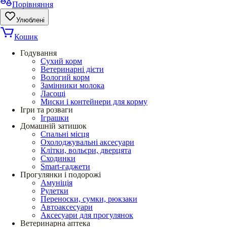
Порівняння
Улюблені
Кошик
Годування
Сухий корм
Ветеринарні дієти
Вологий корм
Замінники молока
Ласощі
Миски і контейнери для корму
Ігри та розваги
Іграшки
Домашній затишок
Спальні місця
Охолоджувальні аксесуари
Клітки, вольєри, дверцята
Сходинки
Smart-гаджети
Прогулянки і подорожі
Амуніція
Рулетки
Переноски, сумки, рюкзаки
Автоаксесуари
Аксесуари для прогулянок
Ветеринарна аптека