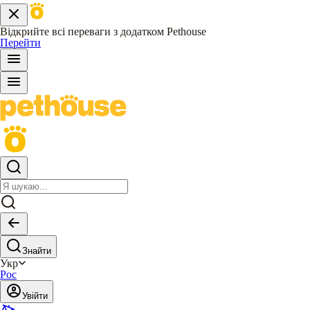
Відкрийте всі переваги з додатком Pethouse
Перейти
Знайти
Укр
Рос
Увійти