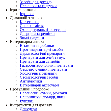
Засоби для догляду
Пелюшки та підгузки
Ігри та розваги
Іграшки
Домашній затишок
Кігтеточки
Спальні місця
Охолоджувальні аксесуари
Дверцята та решітки
Smart-гаджети
Ветеринарна аптека
Вітаміни та добавки
Протипаразитарні засоби
Дерматологічні препарати
Препарати для очей та вух
Препарати для суглобів
Гастроентерологічні препарати
Серцево-судинні препарати
Урологічні препарати
Стоматологічні засоби
Антибіотики
Ветеринарні аксесуари
Прогулянки і подорожі
Переноски, сумки, рюкзаки
Нашийники, повідці, шлеї
Рулетки
Інструменти для догляду
Дешедери