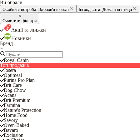
Ви обрали
Особливі потреби:
Здоров'я шерсті
Інгредієнти:
Домашня птиця
Очистити фільтри
Акції та знижки
Новинки
Бренд
Royal Canin
Топ продажів!
Josera
Optimeal
Purina Pro Plan
Brit Care
Dog Chow
Acana
Brit Premium
Farmina
Nature's Protection
Home Food
Savory
Oven-Baked
Bavaro
Exclusion