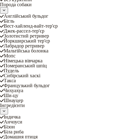
Порода собаки
Англійський бульдог
Бігль
Вест-хайленд-вайт-тер'єр
Джек-рассел-тер'єр
Золотистий ретривер
Йоркширський тер'єр
Лабрадор ретривер
Мальтійська болонка
Мопс
Німецька вівчарка
Померанський шпіц
Пудель
Сибірський хаскі
Такса
Французький бульдог
Чихуахуа
Ши-цу
Шнауцер
Інгредієнти
Індичка
Анчоуси
Бізон
Біла риба
Домашня птиця