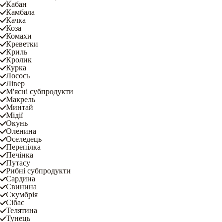
Кабан
Камбала
Качка
Коза
Комахи
Креветки
Криль
Кролик
Курка
Лосось
Лівер
М'ясні субпродукти
Макрель
Минтай
Мідії
Окунь
Оленина
Оселедець
Перепілка
Печінка
Путасу
Рибні субпродукти
Сардина
Свинина
Скумбрія
Сібас
Телятина
Тунець