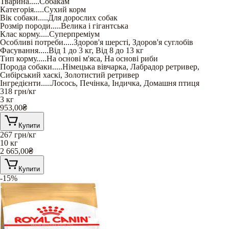
Тварина
.....
Собакам
Категорія
.....
Сухий корм
Вік собаки
.....
Для дорослих собак
Розмір породи
.....
Велика і гігантська
Клас корму
.....
Суперпреміум
Особливі потреби
.....
Здоров'я шерсті
,
Здоров'я суглобів
Фасування
.....
Від 1 до 3 кг
,
Від 8 до 13 кг
Тип корму
.....
На основі м'яса
,
На основі риби
Порода собаки
.....
Німецька вівчарка
,
Лабрадор ретривер
,
Сибірський хаскі
,
Золотистий ретривер
Інгредієнти
.....
Лосось
,
Печінка
,
Індичка
,
Домашня птиця
318
грн/кг
3 кг
953,00
₴
Купити
267
грн/кг
10 кг
2 665,00
₴
Купити
-15%