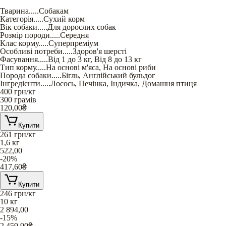
Тварина
.....
Собакам
Категорія
.....
Сухий корм
Вік собаки
.....
Для дорослих собак
Розмір породи
.....
Середня
Клас корму
.....
Суперпреміум
Особливі потреби
.....
Здоров'я шерсті
Фасування
.....
Від 1 до 3 кг
,
Від 8 до 13 кг
Тип корму
.....
На основі м'яса
,
На основі риби
Порода собаки
.....
Бігль
,
Англійський бульдог
Інгредієнти
.....
Лосось
,
Печінка
,
Індичка
,
Домашня птиця
400
грн/кг
300 грамів
120,00
₴
Купити
261
грн/кг
1,6 кг
522,00
-20%
417,60
₴
Купити
246
грн/кг
10 кг
2 894,00
-15%
2 459,90
₴