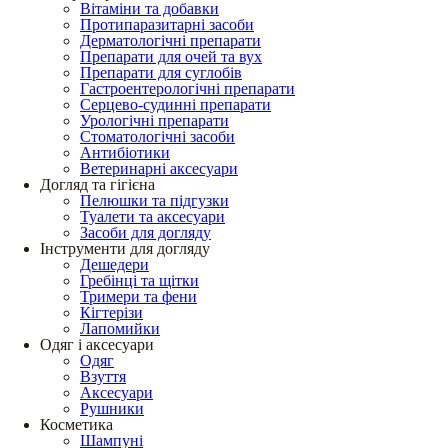
Вітаміни та добавки
Протипаразитарні засоби
Дерматологічні препарати
Препарати для очей та вух
Препарати для суглобів
Гастроентерологічні препарати
Серцево-судинні препарати
Урологічні препарати
Стоматологічні засоби
Антибіотики
Ветеринарні аксесуари
Догляд та гігієна
Пелюшки та підгузки
Туалети та аксесуари
Засоби для догляду
Інструменти для догляду
Дешедери
Гребінці та щітки
Тримери та фени
Кігтерізи
Лапомийки
Одяг і аксесуари
Одяг
Взуття
Аксесуари
Рушники
Косметика
Шампуні