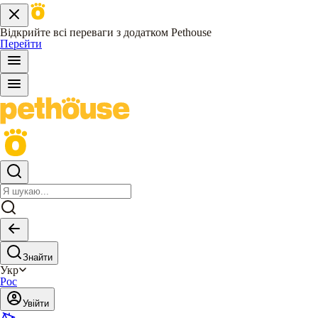
Відкрийте всі переваги з додатком Pethouse
Перейти
Знайти
Укр
Рос
Увійти