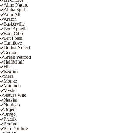
1st Choice
Almo Nature
Alpha Spirit
AnimAll
Araton
Baskerville
Bon Appetit
BonaCibo
Brit Fresh
Carnilove
Dolina Noteci
Gemon
Green Petfood
Half&Half
Hill's
Isegrim
Mera
Monge
Morando
Mystic
Natura Wild
Natyka
Nutrican
Orijen
Orygo
Practik
Profine
Pure Nurture