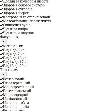
Догляд за кольором шерсті
Здоров'я сечової системи
Здоров'я суглобів
Здоров'я шерсті
Кастровані та стерилізовані
Малоактивний спосіб життя
Очищення зубів
Чутлива шкіра
Чутливий шлунок
Фасування
Менше 1 кг
Від 1 до 3 кг
Від 4 до 7 кг
Від 8 до 13 кг
Від 14 до 17 кг
Від 18 до 20 кг
Тип корму
Беззерновий
Гіпоалергенний
Монопротеїновий
Вегетаріанський
Монопородний
Напіввологий
На основі м'яса
На основі риби
Без курятини