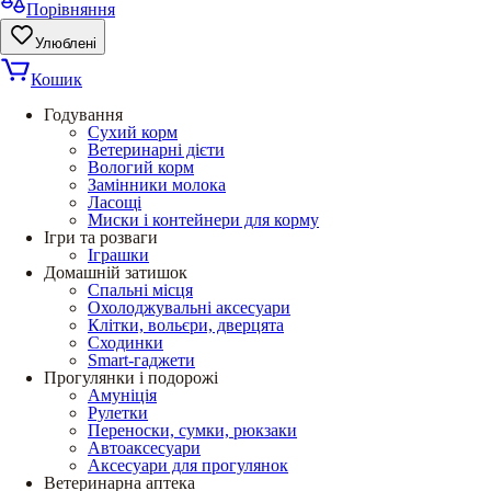
Порівняння
Улюблені
Кошик
Годування
Сухий корм
Ветеринарні дієти
Вологий корм
Замінники молока
Ласощі
Миски і контейнери для корму
Ігри та розваги
Іграшки
Домашній затишок
Спальні місця
Охолоджувальні аксесуари
Клітки, вольєри, дверцята
Сходинки
Smart-гаджети
Прогулянки і подорожі
Амуніція
Рулетки
Переноски, сумки, рюкзаки
Автоаксесуари
Аксесуари для прогулянок
Ветеринарна аптека