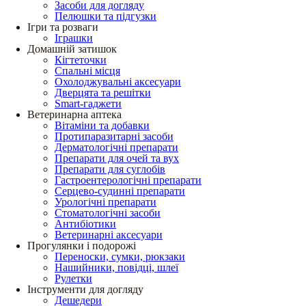
Засоби для догляду
Пелюшки та підгузки
Ігри та розваги
Іграшки
Домашній затишок
Кігтеточки
Спальні місця
Охолоджувальні аксесуари
Дверцята та решітки
Smart-гаджети
Ветеринарна аптека
Вітаміни та добавки
Протипаразитарні засоби
Дерматологічні препарати
Препарати для очей та вух
Препарати для суглобів
Гастроентерологічні препарати
Серцево-судинні препарати
Урологічні препарати
Стоматологічні засоби
Антибіотики
Ветеринарні аксесуари
Прогулянки і подорожі
Переноски, сумки, рюкзаки
Нашийники, повідці, шлеї
Рулетки
Інструменти для догляду
Дешедери