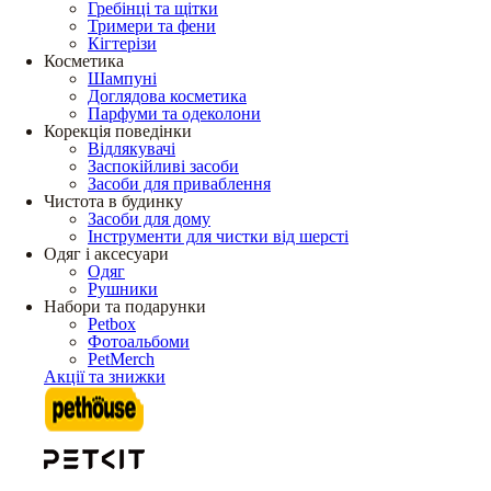
Гребінці та щітки
Тримери та фени
Кігтерізи
Косметика
Шампуні
Доглядова косметика
Парфуми та одеколони
Корекція поведінки
Відлякувачі
Заспокійливі засоби
Засоби для приваблення
Чистота в будинку
Засоби для дому
Інструменти для чистки від шерсті
Одяг і аксесуари
Одяг
Рушники
Набори та подарунки
Petbox
Фотоальбоми
PetMerch
Акції та знижки