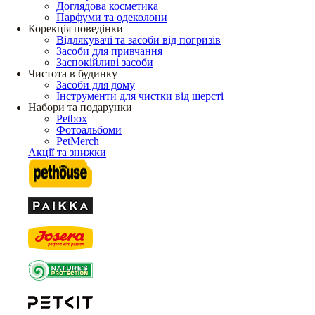
Доглядова косметика
Парфуми та одеколони
Корекція поведінки
Відлякувачі та засоби від погризів
Засоби для привчання
Заспокійливі засоби
Чистота в будинку
Засоби для дому
Інструменти для чистки від шерсті
Набори та подарунки
Petbox
Фотоальбоми
PetMerch
Акції та знижки