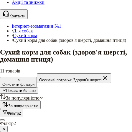
Акції та знижки
Контакти
Інтернет-зоомагазин №1
/
Для собак
/
Сухий корм
/
Сухий корм для собак (здоров'я шерсті, домашня птиця)
Сухий корм для собак (здоров'я шерсті,
домашня птиця)
11
товарів
Особливі потреби:
Здоров'я шерсті
Очистити фільтри
Показати більше
За популярністю
За популярністю
Фільтр
2
Фільтр
2