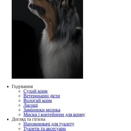
Годування
Сухий корм
Ветеринарні дієти
Вологий корм
Ласощі
Замінники молока
Миски і контейнери для корму
Догляд та гігієна
Наповнювачі для туалету
Туалети та аксесуари