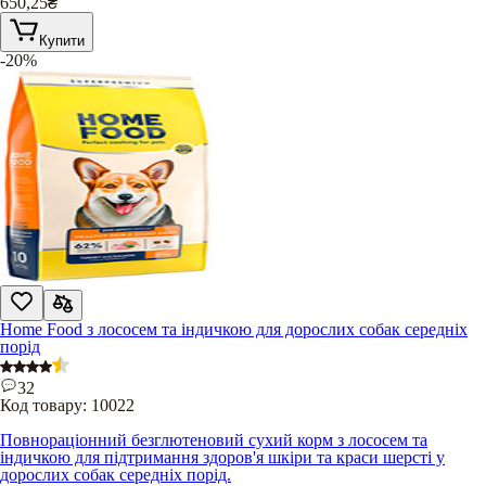
650,25
₴
Купити
-20%
Home Food з лососем та індичкою для дорослих собак середніх
порід
32
Код товару:
10022
Повнораціонний безглютеновий сухий корм з лососем та
індичкою для підтримання здоров'я шкіри та краси шерсті у
дорослих собак середніх порід.