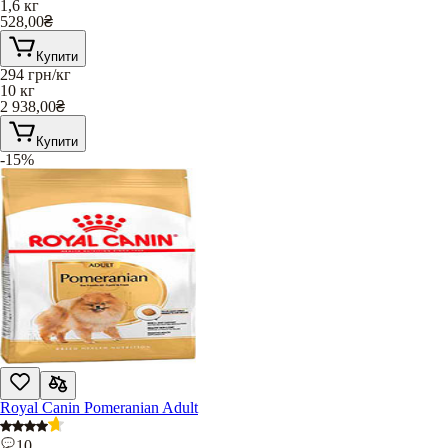
1,6 кг
528,00
₴
Купити
294
грн/кг
10 кг
2 938,00
₴
Купити
-15%
Royal Canin Pomeranian Adult
10