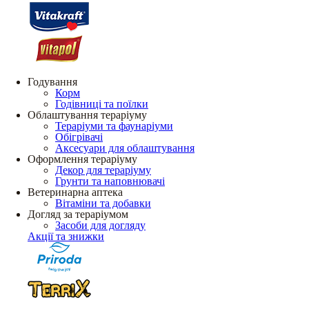
Годування
Корм
Годівниці та поїлки
Облаштування тераріуму
Тераріуми та фаунаріуми
Обігрівачі
Аксесуари для облаштування
Оформлення тераріуму
Декор для тераріуму
Грунти та наповнювачі
Ветеринарна аптека
Вітаміни та добавки
Догляд за тераріумом
Засоби для догляду
Акції та знижки