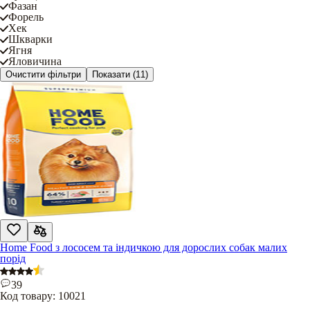
Фазан
Форель
Хек
Шкварки
Ягня
Яловичина
Очистити фільтри
Показати
(11)
Home Food з лососем та індичкою для дорослих собак малих
порід
39
Код товару:
10021