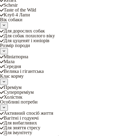
Reflex
Schesir
Taste of the Wild
Клуб 4 Лапи
Вік собаки
Для дорослих собак
Для собак похилого віку
Для цуценят і юніорів
Розмір породи
Мініатюрна
Мала
Середня
Велика і гігантська
Клас корму
Преміум
Суперпреміум
Холістик
Особливі потреби
Активний спосіб життя
Вагітні і годуючі
Для вибагливих
Для зняття стресу
Для імунітету