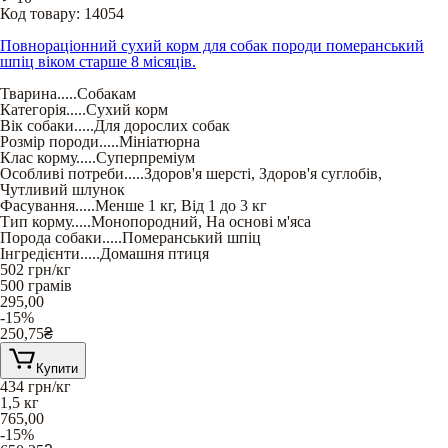
Код товару:
14054
Повнораціонний сухий корм для собак породи померанський
шпіц віком старше 8 місяців.
Тварина
.....
Собакам
Категорія
.....
Сухий корм
Вік собаки
.....
Для дорослих собак
Розмір породи
.....
Мініатюрна
Клас корму
.....
Суперпреміум
Особливі потреби
.....
Здоров'я шерсті
,
Здоров'я суглобів
,
Чутливий шлунок
Фасування
.....
Менше 1 кг
,
Від 1 до 3 кг
Тип корму
.....
Монопородний
,
На основі м'яса
Порода собаки
.....
Померанський шпіц
Інгредієнти
.....
Домашня птиця
502
грн/кг
500 грамів
295,00
-15%
250,75
₴
Купити
434
грн/кг
1,5 кг
765,00
-15%