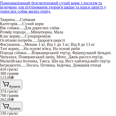
Повнораціонний безглютеновий сухий корм з лососем та
індичкою для підтримання здоров'я шкіри та краси шерсті у
дорослих собак малих порід.
Тварина
.....
Собакам
Категорія
.....
Сухий корм
Вік собаки
.....
Для дорослих собак
Розмір породи
.....
Мініатюрна
,
Мала
Клас корму
.....
Суперпреміум
Особливі потреби
.....
Здоров'я шерсті
Фасування
.....
Менше 1 кг
,
Від 1 до 3 кг
,
Від 8 до 13 кг
Тип корму
.....
На основі м'яса
,
На основі риби
Порода собаки
.....
Йоркширський тер'єр
,
Французький бульдог
,
Чихуахуа
,
Померанський шпіц
,
Мопс
,
Джек-рассел-тер'єр
,
Мальтійська болонка
,
Такса
,
Ши-цу
,
Вест-хайленд-вайт-тер'єр
Інгредієнти
.....
Лосось
,
Печінка
,
Індичка
,
Домашня птиця
410
грн/кг
300 грамів
123,00
₴
Купити
374
грн/кг
700 грамів
262,00
₴
Купити
330
грн/кг