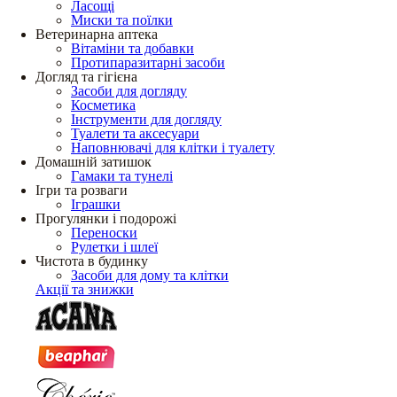
Ласощі
Миски та поїлки
Ветеринарна аптека
Вітаміни та добавки
Протипаразитарні засоби
Догляд та гігієна
Засоби для догляду
Косметика
Інструменти для догляду
Туалети та аксесуари
Наповнювачі для клітки і туалету
Домашній затишок
Гамаки та тунелі
Ігри та розваги
Іграшки
Прогулянки і подорожі
Переноски
Рулетки і шлеї
Чистота в будинку
Засоби для дому та клітки
Акції та знижки