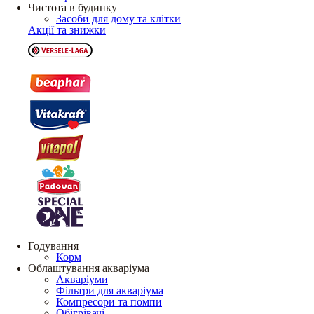
Чистота в будинку
Засоби для дому та клітки
Акції та знижки
Годування
Корм
Облаштування акваріума
Акваріуми
Фільтри для акваріума
Компресори та помпи
Обігрівачі