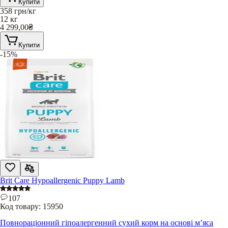
Купити
358
грн/кг
12 кг
4 299,00
₴
Купити
-15%
Brit Care Hypoallergenic Puppy Lamb
107
Код товару:
15950
Повнораціонний гіпоалергенний сухий корм на основі м’яса