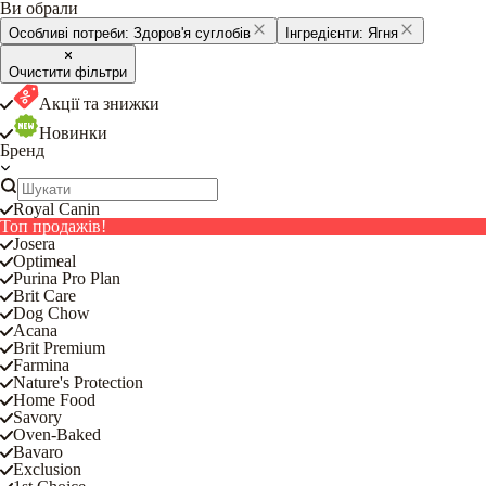
Ви обрали
Особливі потреби:
Здоров'я суглобів
Інгредієнти:
Ягня
Очистити фільтри
Акції та знижки
Новинки
Бренд
Royal Canin
Топ продажів!
Josera
Optimeal
Purina Pro Plan
Brit Care
Dog Chow
Acana
Brit Premium
Farmina
Nature's Protection
Home Food
Savory
Oven-Baked
Bavaro
Exclusion