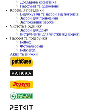
Доглядова косметика
Парфуми та одеколони
Корекція поведінки
Відлякувачі та засоби від погризів
Засоби для привчання
Заспокійливі засоби
Чистота в будинку
Засоби для дому
Інструменти для чистки від шерсті
Набори та подарунки
Petbox
Фотоальбоми
PetMerch
Акції та знижки