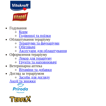
Годування
Корм
Годівниці та поїлки
Облаштування тераріуму
Тераріуми та фаунаріуми
Обігрівачі
Аксесуари для облаштування
Оформлення тераріуму
Декор для тераріуму
Грунти та наповнювачі
Ветеринарна аптека
Вітаміни та добавки
Догляд за тераріумом
Засоби для догляду
Акції та знижки