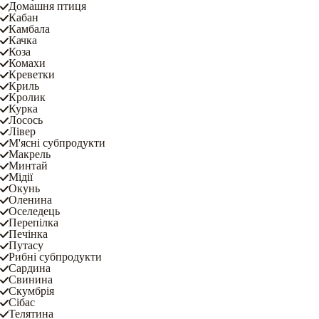
Домашня птиця
Кабан
Камбала
Качка
Коза
Комахи
Креветки
Криль
Кролик
Курка
Лосось
Лівер
М'ясні субпродукти
Макрель
Минтай
Мідії
Окунь
Оленина
Оселедець
Перепілка
Печінка
Путасу
Рибні субпродукти
Сардина
Свинина
Скумбрія
Сібас
Телятина