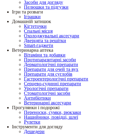
Засоби для догляду
Пелюшки та підгузки
Ігри та розваги
Іграшки
Домашній затишок
Кігтеточки
Спальні місця
Охолоджувальні аксесуари
Дверцята та решітки
Smart-гаджети
Ветеринарна аптека
Вітаміни та добавки
Протипаразитарні засоби
Дерматологічні препарати
Препарати для очей та вух
Препарати для суглобів
Гастроентерологічні препарати
Серцево-судинні препарати
Урологічні препарати
Стоматологічні засоби
Антибіотики
Ветеринарні аксесуари
Прогулянки і подорожі
Переноски, сумки, рюкзаки
Нашийники, повідці, шлеї
Рулетки
Інструменти для догляду
Дешедери