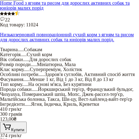
Home Food з ягням та рисом для дорослих активних собак та
юніорів малих порід
22
Код товару:
11024
Низькозерновий повнораціонний сухий корм з ягням та рисом
для дорослих активних собак та юніорів малих порід.
Тварина
.....
Собакам
Категорія
.....
Сухий корм
Вік собаки
.....
Для дорослих собак
Розмір породи
.....
Мініатюрна
,
Мала
Клас корму
.....
Суперпреміум
,
Холістик
Особливі потреби
.....
Здоров'я суглобів
,
Активний спосіб життя
Фасування
.....
Менше 1 кг
,
Від 1 до 3 кг
,
Від 8 до 13 кг
Тип корму
.....
На основі м'яса
,
Без курятини
Порода собаки
.....
Йоркширський тер'єр
,
Французький бульдог
,
Чихуахуа
,
Померанський шпіц
,
Мопс
,
Джек-рассел-тер'єр
,
Мальтійська болонка
,
Такса
,
Ши-цу
,
Вест-хайленд-вайт-тер'єр
Інгредієнти
.....
Ягня
,
Індичка
,
Криль
,
Креветки
410
грн/кг
300 грамів
123,00
₴
Купити
374
грн/кг