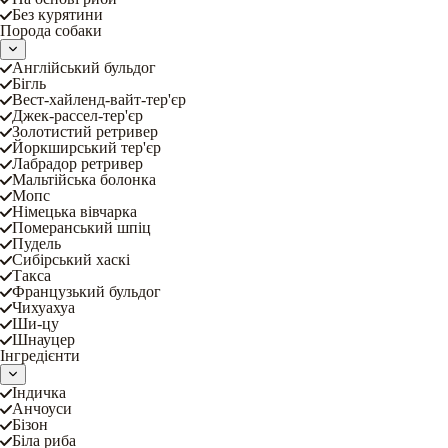
Без курятини
Порода собаки
Англійський бульдог
Бігль
Вест-хайленд-вайт-тер'єр
Джек-рассел-тер'єр
Золотистий ретривер
Йоркширський тер'єр
Лабрадор ретривер
Мальтійська болонка
Мопс
Німецька вівчарка
Померанський шпіц
Пудель
Сибірський хаскі
Такса
Французький бульдог
Чихуахуа
Ши-цу
Шнауцер
Інгредієнти
Індичка
Анчоуси
Бізон
Біла риба