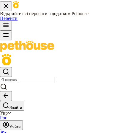
Відкрийте всі переваги з додатком Pethouse
Перейти
Знайти
Укр
Рос
Увійти