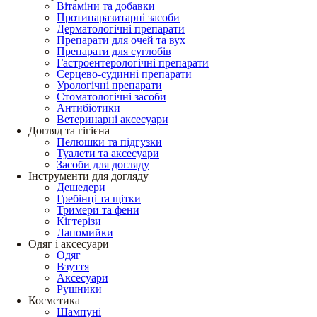
Вітаміни та добавки
Протипаразитарні засоби
Дерматологічні препарати
Препарати для очей та вух
Препарати для суглобів
Гастроентерологічні препарати
Серцево-судинні препарати
Урологічні препарати
Стоматологічні засоби
Антибіотики
Ветеринарні аксесуари
Догляд та гігієна
Пелюшки та підгузки
Туалети та аксесуари
Засоби для догляду
Інструменти для догляду
Дешедери
Гребінці та щітки
Тримери та фени
Кігтерізи
Лапомийки
Одяг і аксесуари
Одяг
Взуття
Аксесуари
Рушники
Косметика
Шампуні