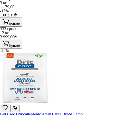
3 кг
1 179,00
-15%
1 002,15
₴
Купити
333
грн/кг
12 кг
3 999,00
₴
Купити
-25%
Brit Care Hypoallergenic Adult Large Breed Lamb