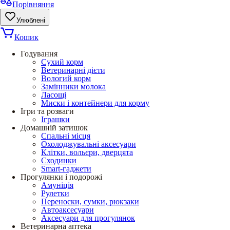
Порівняння
Улюблені
Кошик
Годування
Сухий корм
Ветеринарні дієти
Вологий корм
Замінники молока
Ласощі
Миски і контейнери для корму
Ігри та розваги
Іграшки
Домашній затишок
Спальні місця
Охолоджувальні аксесуари
Клітки, вольєри, дверцята
Сходинки
Smart-гаджети
Прогулянки і подорожі
Амуніція
Рулетки
Переноски, сумки, рюкзаки
Автоаксесуари
Аксесуари для прогулянок
Ветеринарна аптека