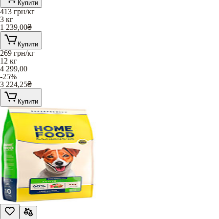
Купити
413
грн/кг
3 кг
1 239,00
₴
Купити
269
грн/кг
12 кг
4 299,00
-25%
3 224,25
₴
Купити