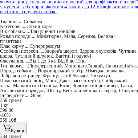
ягняти і рису, спеціально виготовлений для профілактики алергії
у цуценят усіх порід віком від 4 тижнів до 12 місяців, а також для
вагітних і годуючих собак.
Тварина
.....
Собакам
Категорія
.....
Сухий корм
Вік собаки
.....
Для цуценят і юніорів
Розмір породи
.....
Мініатюрна
,
Мала
,
Середня
,
Велика і
гігантська
Клас корму
.....
Суперпреміум
Особливі потреби
.....
Здоров'я шерсті
,
Здоров'я суглобів
,
Чутлива
шкіра
,
Чутливий шлунок
,
Вагітні і годуючі
Фасування
.....
Від 1 до 3 кг
,
Від 8 до 13 кг
Тип корму
.....
Гіпоалергенний
,
Монопротеїновий
,
На основі м'яса
Порода собаки
.....
Йоркширський тер'єр
,
Німецька вівчарка
,
Лабрадор ретривер
,
Французький бульдог
,
Чихуахуа
,
Померанський шпіц
,
Мопс
,
Джек-рассел-тер'єр
,
Сибірський
хаскі
,
Мальтійська болонка
,
Бігль
,
Золотистий ретривер
,
Такса
,
Англійський бульдог
,
Ши-цу
,
Вест-хайленд-вайт-тер'єр
,
Шнауцер
Інгредієнти
.....
Ягня
359
грн/кг
1 кг
399,00
-10%
359,10
₴
Купити
334
грн/кг