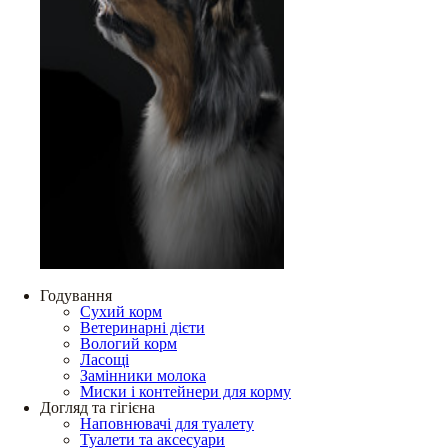
Годування
Сухий корм
Ветеринарні дієти
Вологий корм
Ласощі
Замінники молока
Миски і контейнери для корму
Догляд та гігієна
Наповнювачі для туалету
Туалети та аксесуари