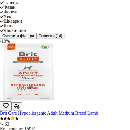
Тунець
Фазан
Форель
Хек
Шкварки
Ягня
Яловичина
Очистити фільтри
Показати
(14)
-10%
Brit Care Hypoallergenic Adult Medium Breed Lamb
63
Код товару:
15951