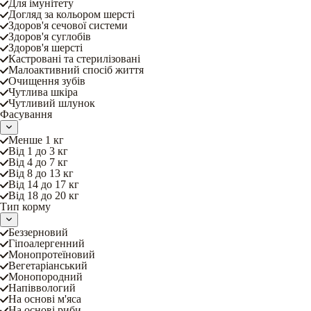
Для імунітету
Догляд за кольором шерсті
Здоров'я сечової системи
Здоров'я суглобів
Здоров'я шерсті
Кастровані та стерилізовані
Малоактивний спосіб життя
Очищення зубів
Чутлива шкіра
Чутливий шлунок
Фасування
Менше 1 кг
Від 1 до 3 кг
Від 4 до 7 кг
Від 8 до 13 кг
Від 14 до 17 кг
Від 18 до 20 кг
Тип корму
Беззерновий
Гіпоалергенний
Монопротеїновий
Вегетаріанський
Монопородний
Напіввологий
На основі м'яса
На основі риби