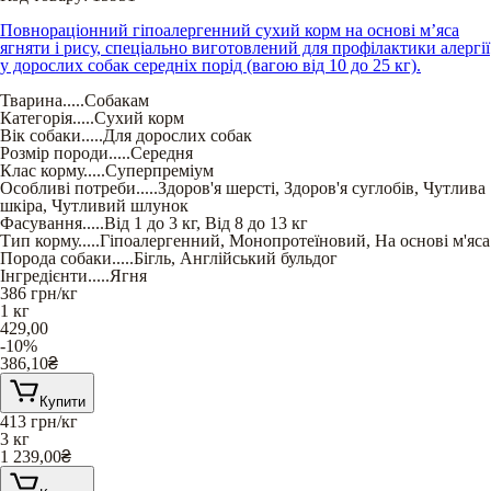
Повнораціонний гіпоалергенний сухий корм на основі м’яса
ягняти і рису, спеціально виготовлений для профілактики алергії
у дорослих собак середніх порід (вагою від 10 до 25 кг).
Тварина
.....
Собакам
Категорія
.....
Сухий корм
Вік собаки
.....
Для дорослих собак
Розмір породи
.....
Середня
Клас корму
.....
Суперпреміум
Особливі потреби
.....
Здоров'я шерсті
,
Здоров'я суглобів
,
Чутлива
шкіра
,
Чутливий шлунок
Фасування
.....
Від 1 до 3 кг
,
Від 8 до 13 кг
Тип корму
.....
Гіпоалергенний
,
Монопротеїновий
,
На основі м'яса
Порода собаки
.....
Бігль
,
Англійський бульдог
Інгредієнти
.....
Ягня
386
грн/кг
1 кг
429,00
-10%
386,10
₴
Купити
413
грн/кг
3 кг
1 239,00
₴