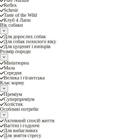
Pure Nurture
Reflex
Schesir
Taste of the Wild
Клуб 4 Лапи
Вік собаки
Для дорослих собак
Для собак похилого віку
Для цуценят і юніорів
Розмір породи
Мініатюрна
Мала
Середня
Велика і гігантська
Клас корму
Преміум
Суперпреміум
Холістик
Особливі потреби
Активний спосіб життя
Вагітні і годуючі
Для вибагливих
Для зняття стресу