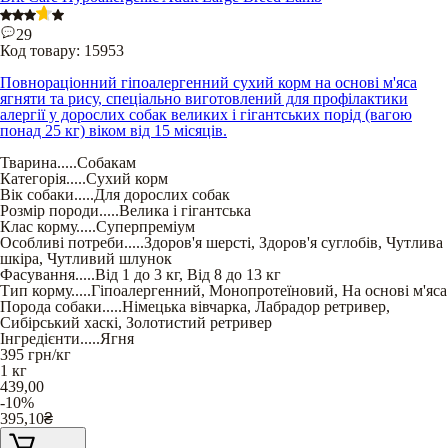
29
Код товару:
15953
Повнораціонний гіпоалергенний сухий корм на основі м'яса
ягняти та рису, спеціально виготовлений для профілактики
алергії у дорослих собак великих і гігантських порід (вагою
понад 25 кг) віком від 15 місяців.
Тварина
.....
Собакам
Категорія
.....
Сухий корм
Вік собаки
.....
Для дорослих собак
Розмір породи
.....
Велика і гігантська
Клас корму
.....
Суперпреміум
Особливі потреби
.....
Здоров'я шерсті
,
Здоров'я суглобів
,
Чутлива
шкіра
,
Чутливий шлунок
Фасування
.....
Від 1 до 3 кг
,
Від 8 до 13 кг
Тип корму
.....
Гіпоалергенний
,
Монопротеїновий
,
На основі м'яса
Порода собаки
.....
Німецька вівчарка
,
Лабрадор ретривер
,
Сибірський хаскі
,
Золотистий ретривер
Інгредієнти
.....
Ягня
395
грн/кг
1 кг
439,00
-10%
395,10
₴