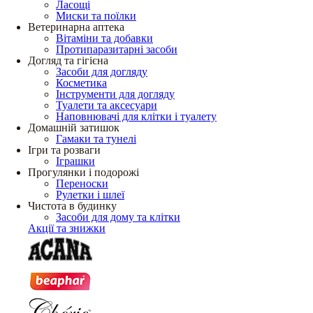
Ласощі
Миски та поїлки
Ветеринарна аптека
Вітаміни та добавки
Протипаразитарні засоби
Догляд та гігієна
Засоби для догляду
Косметика
Інструменти для догляду
Туалети та аксесуари
Наповнювачі для клітки і туалету
Домашній затишок
Гамаки та тунелі
Ігри та розваги
Іграшки
Прогулянки і подорожі
Переноски
Рулетки і шлеї
Чистота в будинку
Засоби для дому та клітки
Акції та знижки