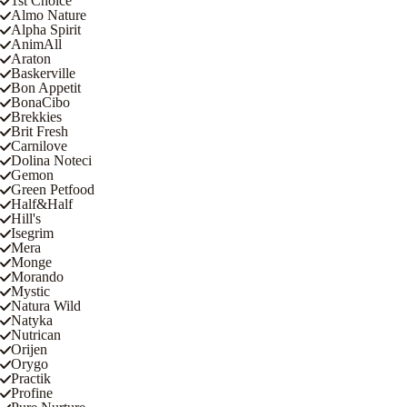
1st Choice
Almo Nature
Alpha Spirit
AnimAll
Araton
Baskerville
Bon Appetit
BonaCibo
Brekkies
Brit Fresh
Carnilove
Dolina Noteci
Gemon
Green Petfood
Half&Half
Hill's
Isegrim
Mera
Monge
Morando
Mystic
Natura Wild
Natyka
Nutrican
Orijen
Orygo
Practik
Profine