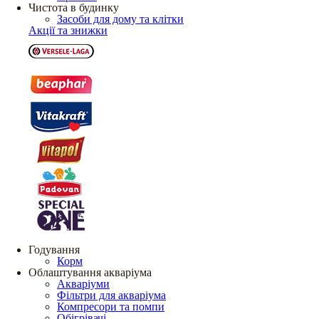
Чистота в будинку
Засоби для дому та клітки
Акції та знижки
Годування
Корм
Облаштування акваріума
Акваріуми
Фільтри для акваріума
Компресори та помпи
Обігрівачі