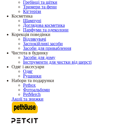
Гребінці та щітки
Тримери та фени
Кігтерізи
Косметика
Шампуні
Доглядова косметика
Парфуми та одеколони
Корекція поведінки
Відлякувачі
Заспокійливі засоби
Засоби для приваблення
Чистота в будинку
Засоби для дому
Інструменти для чистки від шерсті
Одяг і аксесуари
Одяг
Рушники
Набори та подарунки
Petbox
Фотоальбоми
PetMerch
Акції та знижки