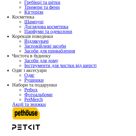
Гребінці та щітки
Тримери та фени
Кігтерізи
Косметика
Шампуні
Доглядова косметика
Парфуми та одеколони
Корекція поведінки
Відлякувачі
Заспокійливі засоби
Засоби для приваблення
Чистота в будинку
Засоби для дому
Інструменти для чистки від шерсті
Одяг і аксесуари
Одяг
Рушники
Набори та подарунки
Petbox
Фотоальбоми
PetMerch
Акції та знижки