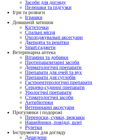
Засоби для догляду
Пелюшки та підгузки
Ігри та розваги
Іграшки
Домашній затишок
Кігтеточки
Спальні місця
Охолоджувальні аксесуари
Дверцята та решітки
Smart-гаджети
Ветеринарна аптека
Вітаміни та добавки
Протипаразитарні засоби
Дерматологічні препарати
Препарати для очей та вух
Препарати для суглобів
Гастроентерологічні препарати
Серцево-судинні препарати
Урологічні препарати
Стоматологічні засоби
Антибіотики
Ветеринарні аксесуари
Прогулянки і подорожі
Переноски, сумки, рюкзаки
Нашийники, повідці, шлеї
Рулетки
Інструменти для догляду
Дешедери