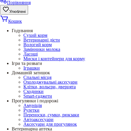
Порівняння
Улюблені
Кошик
Годування
Сухий корм
Ветеринарні дієти
Вологий корм
Замінники молока
Ласощі
Миски і контейнери для корму
Ігри та розваги
Іграшки
Домашній затишок
Спальні місця
Охолоджувальні аксесуари
Клітки, вольєри, дверцята
Сходинки
Smart-гаджети
Прогулянки і подорожі
Амуніція
Рулетки
Переноски, сумки, рюкзаки
Автоаксесуари
Аксесуари для прогулянок
Ветеринарна аптека