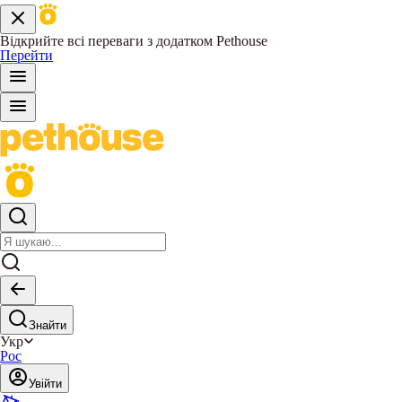
Відкрийте всі переваги з додатком Pethouse
Перейти
Знайти
Укр
Рос
Увійти