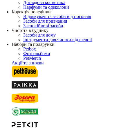
Доглядова косметика
Парфуми та одеколони
Корекція поведінки
Відлякувачі та засоби від погризів
Засоби для привчання
Заспокійливі засоби
Чистота в будинку
Засоби для дому
Інструменти для чистки від шерсті
Набори та подарунки
Petbox
Фотоальбоми
PetMerch
Акції та знижки