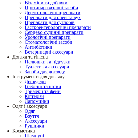
Вітаміни та добавки
Протипаразитарні засоби
Дерматологічні препарати
Препарати для очей та вух
Препарати для суглобів
Гастроентерологічні препарати
Серцево-судинні препарати
Урологічні препарати
Стоматологічні засоби
Антибіотики
Ветеринарні аксесуари
Догляд та гігієна
Пелюшки та підгузки
Туалети та аксесуари
Засоби для догляду
Інструменти для догляду
Дешедери
Гребінці та щітки
Тримери та фени
Кігтерізи
Лапомийки
Одяг і аксесуари
Одяг
Взуття
Аксесуари
Рушники
Косметика
Шампуні