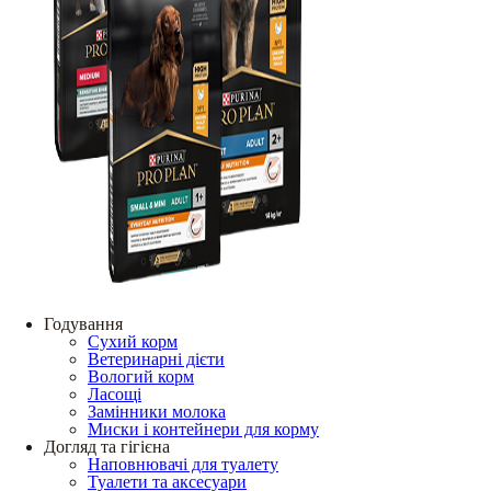
Годування
Сухий корм
Ветеринарні дієти
Вологий корм
Ласощі
Замінники молока
Миски і контейнери для корму
Догляд та гігієна
Наповнювачі для туалету
Туалети та аксесуари