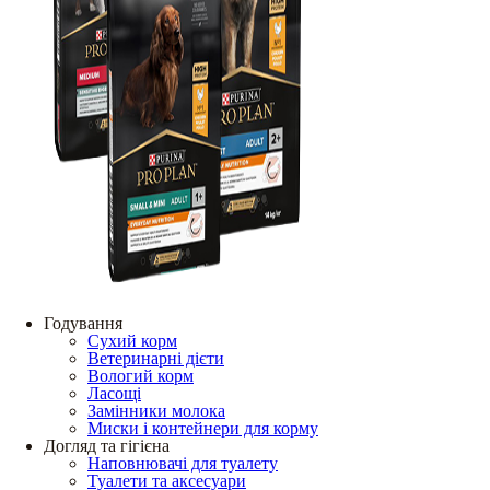
Годування
Сухий корм
Ветеринарні дієти
Вологий корм
Ласощі
Замінники молока
Миски і контейнери для корму
Догляд та гігієна
Наповнювачі для туалету
Туалети та аксесуари