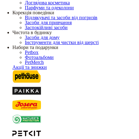
Доглядова косметика
Парфуми та одеколони
Корекція поведінки
Відлякувачі та засоби від погризів
Засоби для привчання
Заспокійливі засоби
Чистота в будинку
Засоби для дому
Інструменти для чистки від шерсті
Набори та подарунки
Petbox
Фотоальбоми
PetMerch
Акції та знижки