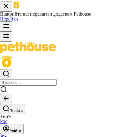
Відкрийте всі переваги з додатком Pethouse
Перейти
Знайти
Укр
Рос
Увійти