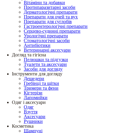
Вітаміни та добавки
Протипаразитарні засоби
Дерматологічні препарати
Препарати для очей та вух
Препарати для суглобів
Гастроентерологічні препарати
Серцево-судинні препарати
Урологічні препарати
Стоматологічні засоби
Антибіотики
Ветеринарні аксесуари
Догляд та гігієна
Пелюшки та підгузки
Туалети та аксесуари
Засоби для догляду
Інструменти для догляду
Дешедери
Гребінці та щітки
Тримери та фени
Кігтерізи
Лапомийки
Одяг і аксесуари
Одяг
Взуття
Аксесуари
Рушники
Косметика
Шампуні