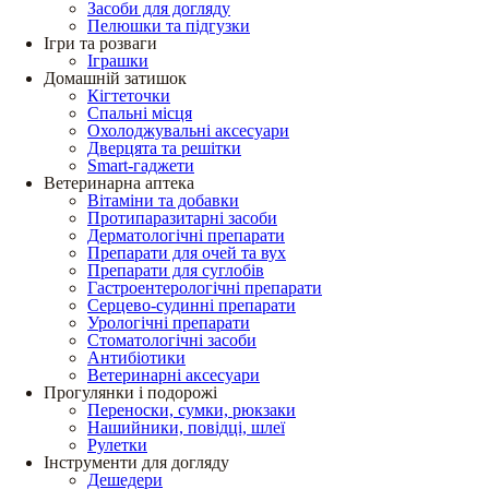
Засоби для догляду
Пелюшки та підгузки
Ігри та розваги
Іграшки
Домашній затишок
Кігтеточки
Спальні місця
Охолоджувальні аксесуари
Дверцята та решітки
Smart-гаджети
Ветеринарна аптека
Вітаміни та добавки
Протипаразитарні засоби
Дерматологічні препарати
Препарати для очей та вух
Препарати для суглобів
Гастроентерологічні препарати
Серцево-судинні препарати
Урологічні препарати
Стоматологічні засоби
Антибіотики
Ветеринарні аксесуари
Прогулянки і подорожі
Переноски, сумки, рюкзаки
Нашийники, повідці, шлеї
Рулетки
Інструменти для догляду
Дешедери