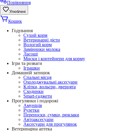
Порівняння
Улюблені
Кошик
Годування
Сухий корм
Ветеринарні дієти
Вологий корм
Замінники молока
Ласощі
Миски і контейнери для корму
Ігри та розваги
Іграшки
Домашній затишок
Спальні місця
Охолоджувальні аксесуари
Клітки, вольєри, дверцята
Сходинки
Smart-гаджети
Прогулянки і подорожі
Амуніція
Рулетки
Переноски, сумки, рюкзаки
Автоаксесуари
Аксесуари для прогулянок
Ветеринарна аптека