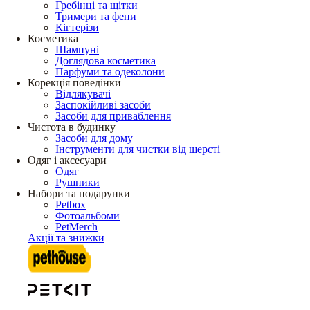
Гребінці та щітки
Тримери та фени
Кігтерізи
Косметика
Шампуні
Доглядова косметика
Парфуми та одеколони
Корекція поведінки
Відлякувачі
Заспокійливі засоби
Засоби для приваблення
Чистота в будинку
Засоби для дому
Інструменти для чистки від шерсті
Одяг і аксесуари
Одяг
Рушники
Набори та подарунки
Petbox
Фотоальбоми
PetMerch
Акції та знижки