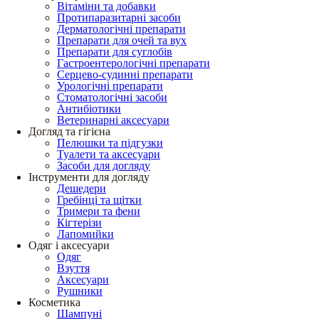
Вітаміни та добавки
Протипаразитарні засоби
Дерматологічні препарати
Препарати для очей та вух
Препарати для суглобів
Гастроентерологічні препарати
Серцево-судинні препарати
Урологічні препарати
Стоматологічні засоби
Антибіотики
Ветеринарні аксесуари
Догляд та гігієна
Пелюшки та підгузки
Туалети та аксесуари
Засоби для догляду
Інструменти для догляду
Дешедери
Гребінці та щітки
Тримери та фени
Кігтерізи
Лапомийки
Одяг і аксесуари
Одяг
Взуття
Аксесуари
Рушники
Косметика
Шампуні