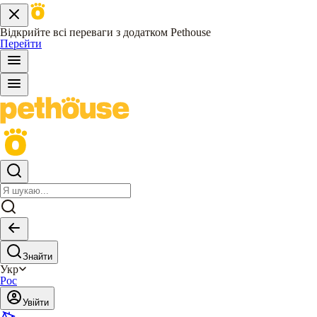
Відкрийте всі переваги з додатком Pethouse
Перейти
Знайти
Укр
Рос
Увійти