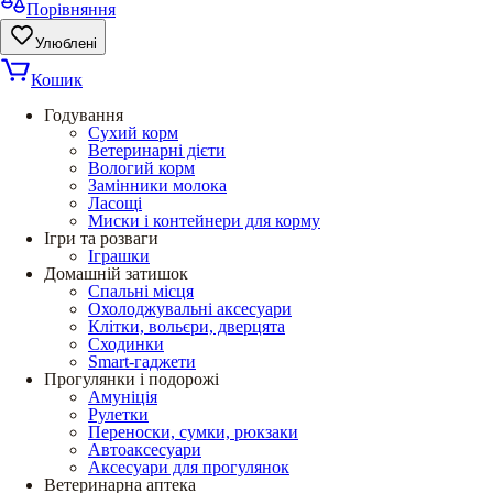
Порівняння
Улюблені
Кошик
Годування
Сухий корм
Ветеринарні дієти
Вологий корм
Замінники молока
Ласощі
Миски і контейнери для корму
Ігри та розваги
Іграшки
Домашній затишок
Спальні місця
Охолоджувальні аксесуари
Клітки, вольєри, дверцята
Сходинки
Smart-гаджети
Прогулянки і подорожі
Амуніція
Рулетки
Переноски, сумки, рюкзаки
Автоаксесуари
Аксесуари для прогулянок
Ветеринарна аптека