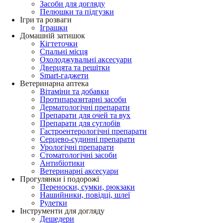
Засоби для догляду
Пелюшки та підгузки
Ігри та розваги
Іграшки
Домашній затишок
Кігтеточки
Спальні місця
Охолоджувальні аксесуари
Дверцята та решітки
Smart-гаджети
Ветеринарна аптека
Вітаміни та добавки
Протипаразитарні засоби
Дерматологічні препарати
Препарати для очей та вух
Препарати для суглобів
Гастроентерологічні препарати
Серцево-судинні препарати
Урологічні препарати
Стоматологічні засоби
Антибіотики
Ветеринарні аксесуари
Прогулянки і подорожі
Переноски, сумки, рюкзаки
Нашийники, повідці, шлеї
Рулетки
Інструменти для догляду
Дешедери