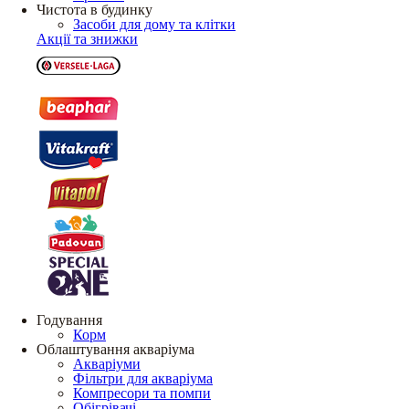
Чистота в будинку
Засоби для дому та клітки
Акції та знижки
Годування
Корм
Облаштування акваріума
Акваріуми
Фільтри для акваріума
Компресори та помпи
Обігрівачі