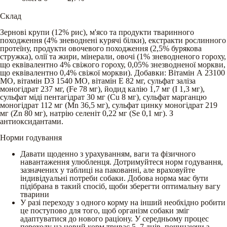
Склад
Зернові крупи (12% рис), м'ясо та продукти тваринного
походження (4% зневоднені курячі білки), екстракти рослинного
протеїну, продукти овочевого походження (2,5% бурякова
стружка), олії та жири, мінерали, овочі (1% зневодненого гороху,
що еквівалентно 4% свіжого гороху, 0,05% знезводненої моркви,
що еквівалентно 0,4% свіжої моркви). Добавки: Вітамін А 23100
МО, вітамін D3 1540 МО, вітамін Е 82 мг, сульфат заліза
моногідрат 237 мг, (Fe 78 мг), йодид калію 1,7 мг (І 1,3 мг),
сульфат міді пентагідрат 30 мг (Cu 8 мг), сульфат марганцю
моногідрат 112 мг (Mn 36,5 мг), сульфат цинку моногідрат 219
мг (Zn 80 мг), натрію селеніт 0,22 мг (Se 0,1 мг). З
антиоксидантами.
Норми годування
Давати щоденно з урахуванням, ваги та фізичного
навантаження улюбленця. Дотримуйтеся норм годування,
зазначених у таблиці на пакованні, але враховуйте
індивідуальні потреби собаки. Добова норма має бути
підібрана в такий спосіб, щоби зберегти оптимальну вагу
тварини
У разі переходу з одного корму на інший необхідно робити
це поступово для того, щоб організм собаки зміг
адаптуватися до нового раціону. У середньому процес
переходу на новий корм триває 5–7 днів, починаючи з