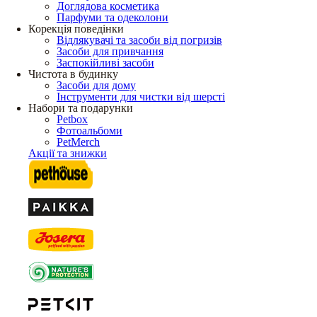
Доглядова косметика
Парфуми та одеколони
Корекція поведінки
Відлякувачі та засоби від погризів
Засоби для привчання
Заспокійливі засоби
Чистота в будинку
Засоби для дому
Інструменти для чистки від шерсті
Набори та подарунки
Petbox
Фотоальбоми
PetMerch
Акції та знижки