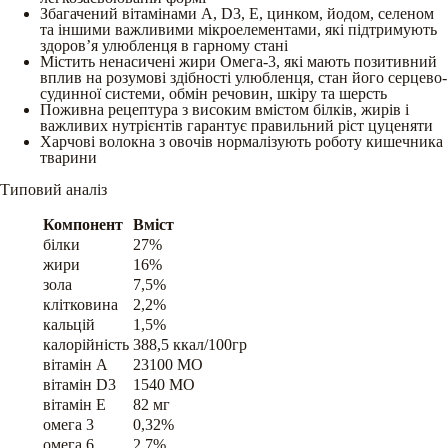
Збагачений вітамінами A, D3, E, цинком, йодом, селеном
та іншими важливими мікроелементами, які підтримують
здоров’я улюбленця в гарному стані
Містить ненасичені жири Омега-3, які мають позитивний
вплив на розумові здібності улюбленця, стан його серцево-
судинної системи, обмін речовин, шкіру та шерсть
Поживна рецептура з високим вмістом білків, жирів і
важливих нутрієнтів гарантує правильний ріст цуценяти
Харчові волокна з овочів нормалізують роботу кишечника
тварини
Типовий аналіз
Компонент
Вміст
білки
27%
жири
16%
зола
7,5%
клітковина
2,2%
кальцій
1,5%
калорійність
388,5 ккал/100гр
вітамін A
23100 МО
вітамін D3
1540 МО
вітамін E
82 мг
омега 3
0,32%
омега 6
2,7%