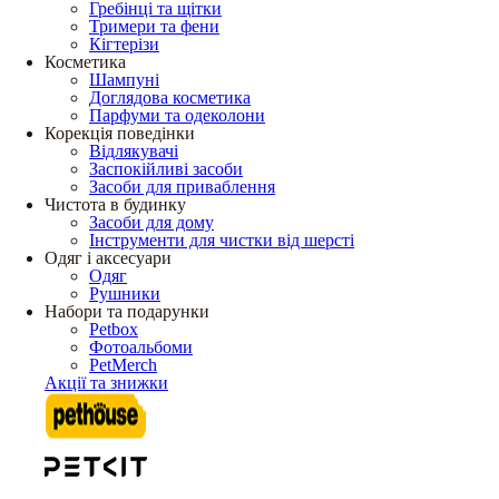
Гребінці та щітки
Тримери та фени
Кігтерізи
Косметика
Шампуні
Доглядова косметика
Парфуми та одеколони
Корекція поведінки
Відлякувачі
Заспокійливі засоби
Засоби для приваблення
Чистота в будинку
Засоби для дому
Інструменти для чистки від шерсті
Одяг і аксесуари
Одяг
Рушники
Набори та подарунки
Petbox
Фотоальбоми
PetMerch
Акції та знижки