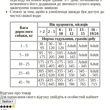
незначного його додавання до звичного сухого корму,
закінчуючи повною заміною
Стежте за тим, щоби в улюбленця завжди був доступ до
чистої свіжої води
Вік цуценяти, місяців
Вага
6 -
11 -
13 -
16 -
дорослого
> 2
2 - 5
10
12
15
19/24
собаки, кг
Норма годування, грамів/добу
30 -
30 -
30 -
1 - 5
Adult
Adult
Adult
95
120
120
95 -
95 -
105 -
Adult
5 - 10
Adult
Adult
175
205
200
- 165
175 -
175 -
175 -
165 -
Adult
10 - 25
Adult
305
405
405
345
- 345
305 -
305 -
355 -
345 -
345 -
Adult
25 - 45
435
620
630
550
545
- 505
435 -
435 -
555 -
545 -
535 -
505 -
45 - 70
575
845
880
780
765
715
Відгуки про товар
Для написання свого відгуку увійдіть в особистий кабінет
Увійти