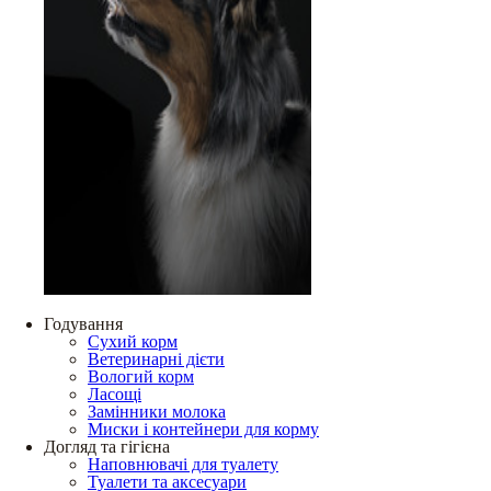
Годування
Сухий корм
Ветеринарні дієти
Вологий корм
Ласощі
Замінники молока
Миски і контейнери для корму
Догляд та гігієна
Наповнювачі для туалету
Туалети та аксесуари