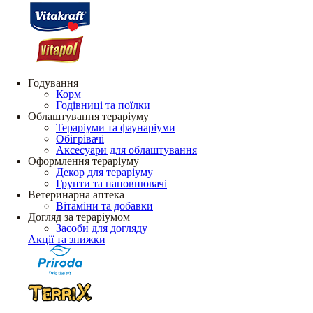
Годування
Корм
Годівниці та поїлки
Облаштування тераріуму
Тераріуми та фаунаріуми
Обігрівачі
Аксесуари для облаштування
Оформлення тераріуму
Декор для тераріуму
Грунти та наповнювачі
Ветеринарна аптека
Вітаміни та добавки
Догляд за тераріумом
Засоби для догляду
Акції та знижки