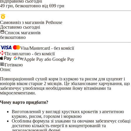
Відправимо сьогодні
49 грн, безкоштовно від 699 грн
Самовивіз з магазинів Pethouse
Доставимо сьогодні
Список магазинів
безкоштовно
Visa/Mastercard - без комісії
Післяплатою - без комісії
Apple Pay або Google Pay
Готівкою
Опис
Повнораціонний сухий корм із куркою та рисом для цуценят і
юніорів віком старше 2 місяців. Це збалансоване харчування, що
забезпечує улюбленця необхідними йому вітамінами та
мікроелементами.
Чому варто придбати?
Виготовлений у вигляді хрустких крокетів з апетитною
куркою, рисом, горохом і морквою
Особлива формула зі злаками та овочами забезпечує собаці
достатню кількість енергії в концентрованій та
легкозасвоюваній формі