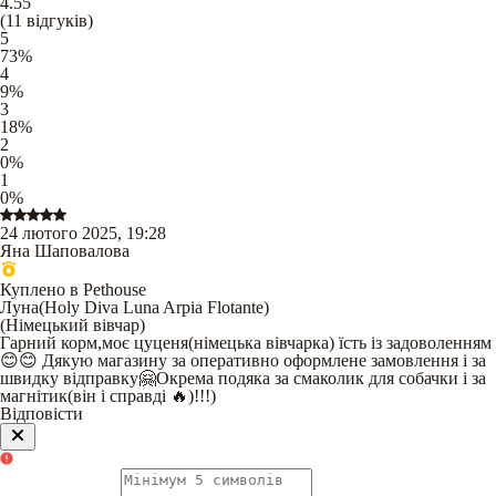
4.55
(
11
відгуків
)
5
73
%
4
9
%
3
18
%
2
0
%
1
0
%
24 лютого 2025, 19:28
Яна Шаповалова
Куплено в Pethouse
Луна(Holy Diva Luna Arpia Flotante)
(
Німецький вівчар
)
Гарний корм,моє цуценя(німецька вівчарка) їсть із задоволенням
😊😊 Дякую магазину за оперативно оформлене замовлення і за
швидку відправку🤗Окрема подяка за смаколик для собачки і за
магнітик(він і справді 🔥)!!!)
Відповісти