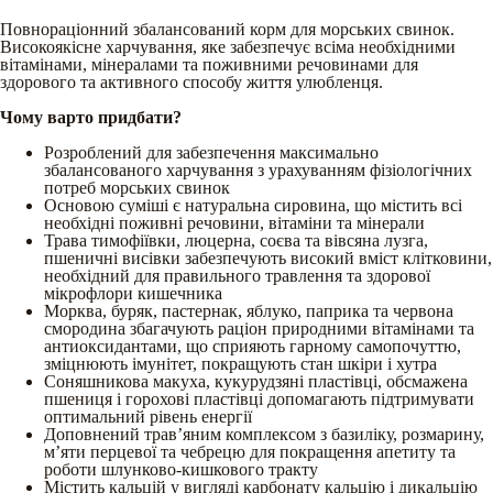
Повнораціонний збалансований корм для морських свинок.
Високоякісне харчування, яке забезпечує всіма необхідними
вітамінами, мінералами та поживними речовинами для
здорового та активного способу життя улюбленця.
Чому варто придбати?
Розроблений для забезпечення максимально
збалансованого харчування з урахуванням фізіологічних
потреб морських свинок
Основою суміші є натуральна сировина, що містить всі
необхідні поживні речовини, вітаміни та мінерали
Трава тимофіївки, люцерна, соєва та вівсяна лузга,
пшеничні висівки забезпечують високий вміст клітковини,
необхідний для правильного травлення та здорової
мікрофлори кишечника
Морква, буряк, пастернак, яблуко, паприка та червона
смородина збагачують раціон природними вітамінами та
антиоксидантами, що сприяють гарному самопочуттю,
зміцнюють імунітет, покращують стан шкіри і хутра
Соняшникова макуха, кукурудзяні пластівці, обсмажена
пшениця і горохові пластівці допомагають підтримувати
оптимальний рівень енергії
Доповнений трав’яним комплексом з базиліку, розмарину,
м’яти перцевої та чебрецю для покращення апетиту та
роботи шлунково-кишкового тракту
Містить кальцій у вигляді карбонату кальцію і дикальцію