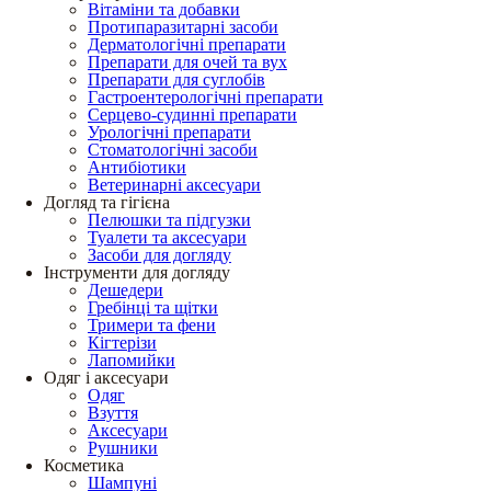
Вітаміни та добавки
Протипаразитарні засоби
Дерматологічні препарати
Препарати для очей та вух
Препарати для суглобів
Гастроентерологічні препарати
Серцево-судинні препарати
Урологічні препарати
Стоматологічні засоби
Антибіотики
Ветеринарні аксесуари
Догляд та гігієна
Пелюшки та підгузки
Туалети та аксесуари
Засоби для догляду
Інструменти для догляду
Дешедери
Гребінці та щітки
Тримери та фени
Кігтерізи
Лапомийки
Одяг і аксесуари
Одяг
Взуття
Аксесуари
Рушники
Косметика
Шампуні