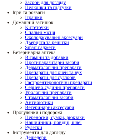
Засоби для догляду
Пелюшки та підгузки
Ігри та розваги
Іграшки
Домашній затишок
Кігтеточки
Спальні місця
Охолоджувальні аксесуари
Дверцята та решітки
Smart-гаджети
Ветеринарна аптека
Вітаміни та добавки
Протипаразитарні засоби
Дерматологічні препарати
Препарати для очей та вух
Препарати для суглобів
Гастроентерологічні препарати
Серцево-судинні препарати
Урологічні препарати
Стоматологічні засоби
Антибіотики
Ветеринарні аксесуари
Прогулянки і подорожі
Переноски, сумки, рюкзаки
Нашийники, повідці, шлеї
Рулетки
Інструменти для догляду
Дешедери