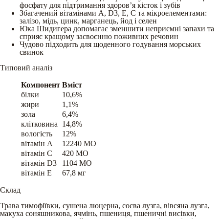
фосфату для підтримання здоров’я кісток і зубів
Збагачений вітамінами A, D3, E, С та мікроелементами:
залізо, мідь, цинк, марганець, йод і селен
Юка Шидигера допомагає зменшити неприємні запахи та
сприяє кращому засвоєнню поживних речовин
Чудово підходить для щоденного годування морських
свинок
Типовий аналіз
Компонент
Вміст
білки
10,6%
жири
1,1%
зола
6,4%
клітковина
14,8%
вологість
12%
вітамін A
12240 МО
вітамін C
420 МО
вітамін D3
1104 МО
вітамін E
67,8 мг
Склад
Трава тимофіївки, сушена люцерна, соєва лузга, вівсяна лузга,
макуха соняшникова, ячмінь, пшениця, пшеничні висівки,