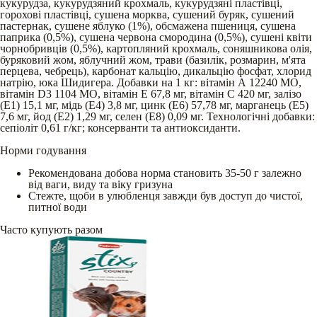
кукурудза, кукурудзяний крохмаль, кукурудзяні пластівці,
горохові пластівці, сушена морква, сушений буряк, сушений
пастернак, сушене яблуко (1%), обсмажена пшениця, сушена
паприка (0,5%), сушена червона смородина (0,5%), сушені квіти
чорнобривців (0,5%), картопляний крохмаль, соняшникова олія,
буряковий жом, яблучний жом, трави (базилік, розмарин, м'ята
перцева, чебрець), карбонат кальцію, дикальцію фосфат, хлорид
натрію, юка Шидигера. Добавки на 1 кг: вітамін А 12240 МО,
вітамін D3 1104 МО, вітамін Е 67,8 мг, вітамін С 420 мг, залізо
(Е1) 15,1 мг, мідь (Е4) 3,8 мг, цинк (Е6) 57,78 мг, марганець (Е5)
7,6 мг, йод (Е2) 1,29 мг, селен (Е8) 0,09 мг. Технологічні добавки:
сепіоліт 0,61 г/кг; консерванти та антиоксиданти.
Норми годування
Рекомендована добова норма становить 35-50 г залежно
від ваги, виду та віку гризуна
Стежте, щоби в улюбленця завжди був доступ до чистої,
питної води
Часто купують разом