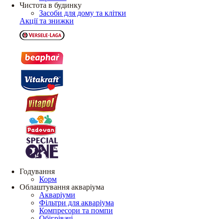
Чистота в будинку
Засоби для дому та клітки
Акції та знижки
Годування
Корм
Облаштування акваріума
Акваріуми
Фільтри для акваріума
Компресори та помпи
Обігрівачі