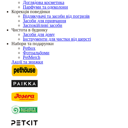
Доглядова косметика
Парфуми та одеколони
Корекція поведінки
Відлякувачі та засоби від погризів
Засоби для привчання
Заспокійливі засоби
Чистота в будинку
Засоби для дому
Інструменти для чистки від шерсті
Набори та подарунки
Petbox
Фотоальбоми
PetMerch
Акції та знижки