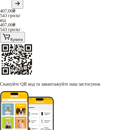
407,00
₴
543
грн/кг
від
407,00
₴
543
грн/кг
Купити
Скануйте QR код та завантажуйте наш застосунок