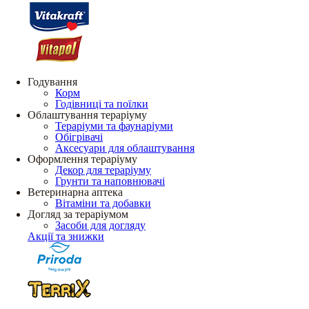
Годування
Корм
Годівниці та поїлки
Облаштування тераріуму
Тераріуми та фаунаріуми
Обігрівачі
Аксесуари для облаштування
Оформлення тераріуму
Декор для тераріуму
Грунти та наповнювачі
Ветеринарна аптека
Вітаміни та добавки
Догляд за тераріумом
Засоби для догляду
Акції та знижки