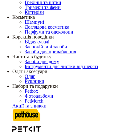
Гребінці та щітки
Тримери та фени
Кігтерізи
Косметика
Шампуні
Доглядова косметика
Парфуми та одеколони
Корекція поведінки
Відлякувачі
Заспокійливі засоби
Засоби для приваблення
Чистота в будинку
Засоби для дому
Інструменти для чистки від шерсті
Одяг і аксесуари
Одяг
Рушники
Набори та подарунки
Petbox
Фотоальбоми
PetMerch
Акції та знижки