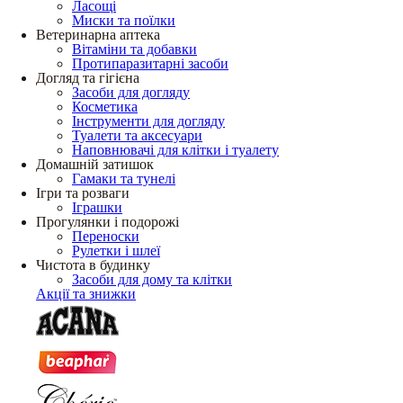
Ласощі
Миски та поїлки
Ветеринарна аптека
Вітаміни та добавки
Протипаразитарні засоби
Догляд та гігієна
Засоби для догляду
Косметика
Інструменти для догляду
Туалети та аксесуари
Наповнювачі для клітки і туалету
Домашній затишок
Гамаки та тунелі
Ігри та розваги
Іграшки
Прогулянки і подорожі
Переноски
Рулетки і шлеї
Чистота в будинку
Засоби для дому та клітки
Акції та знижки