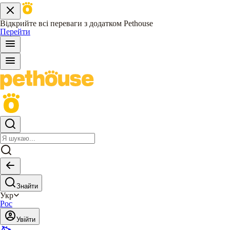
Відкрийте всі переваги з додатком Pethouse
Перейти
Знайти
Укр
Рос
Увійти