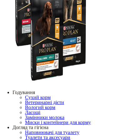
Годування
Сухий корм
Ветеринарні дієти
Вологий корм
Ласощі
Замінники молока
Миски і контейнери для корму
Догляд та гігієна
Наповнювачі для туалету
Туалети та аксесуари