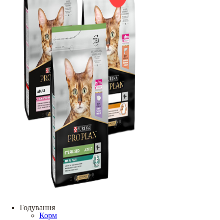
Годування
Корм