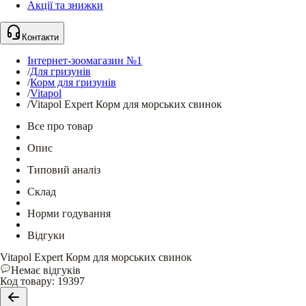
Акції та знижки
Контакти
Інтернет-зоомагазин №1
/
Для гризунів
/
Корм для гризунів
/
Vitapol
/
Vitapol Expert Корм для морських свинок
Все про товар
Опис
Типовий аналіз
Склад
Норми годування
Відгуки
Vitapol Expert Корм для морських свинок
Немає відгуків
Код товару
:
19397