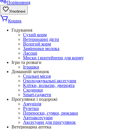
Порівняння
Улюблені
Кошик
Годування
Сухий корм
Ветеринарні дієти
Вологий корм
Замінники молока
Ласощі
Миски і контейнери для корму
Ігри та розваги
Іграшки
Домашній затишок
Спальні місця
Охолоджувальні аксесуари
Клітки, вольєри, дверцята
Сходинки
Smart-гаджети
Прогулянки і подорожі
Амуніція
Рулетки
Переноски, сумки, рюкзаки
Автоаксесуари
Аксесуари для прогулянок
Ветеринарна аптека