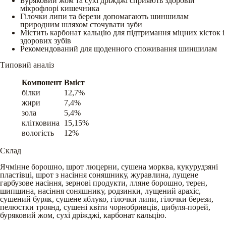
Буряковий жом та сухі дріжджі сприяють здоровій
мікрофлорі кишечника
Гілочки липи та берези допомагають шиншилам
природним шляхом сточувати зуби
Містить карбонат кальцію для підтримання міцних кісток і
здорових зубів
Рекомендований для щоденного споживання шиншилам
Типовий аналіз
Компонент
Вміст
білки
12,7%
жири
7,4%
зола
5,4%
клітковина
15,15%
вологість
12%
Склад
Ячмінне борошно, шрот люцерни, сушена морква, кукурудзяні
пластівці, шрот з насіння соняшнику, журавлина, лущене
гарбузове насіння, зернові продукти, лляне борошно, терен,
шипшина, насіння соняшнику, родзинки, лущений арахіс,
сушений буряк, сушене яблуко, гілочки липи, гілочки берези,
пелюстки троянд, сушені квіти чорнобривців, цибуля-порей,
буряковий жом, сухі дріжджі, карбонат кальцію.