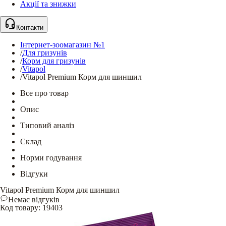
Акції та знижки
Контакти
Інтернет-зоомагазин №1
/
Для гризунів
/
Корм для гризунів
/
Vitapol
/
Vitapol Premium Корм для шиншил
Все про товар
Опис
Типовий аналіз
Склад
Норми годування
Відгуки
Vitapol Premium Корм для шиншил
Немає відгуків
Код товару
:
19403