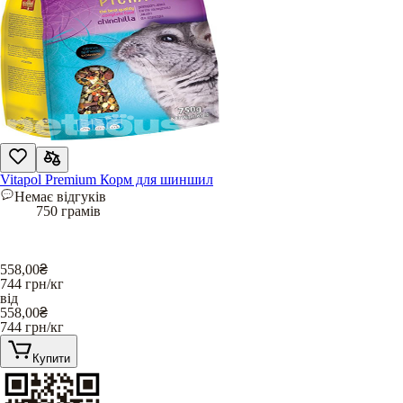
Vitapol Premium Корм для шиншил
Немає відгуків
750 грамів
558,00
₴
744
грн/кг
від
558,00
₴
744
грн/кг
Купити