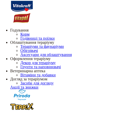
Годування
Корм
Годівниці та поїлки
Облаштування тераріуму
Тераріуми та фаунаріуми
Обігрівачі
Аксесуари для облаштування
Оформлення тераріуму
Декор для тераріуму
Грунти та наповнювачі
Ветеринарна аптека
Вітаміни та добавки
Догляд за тераріумом
Засоби для догляду
Акції та знижки