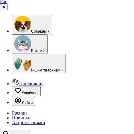
Рос
Собакам
Котам
Іншим тваринам
Порівняння
Улюблені
Увійти
Бренди
Новинки
Акції та знижки