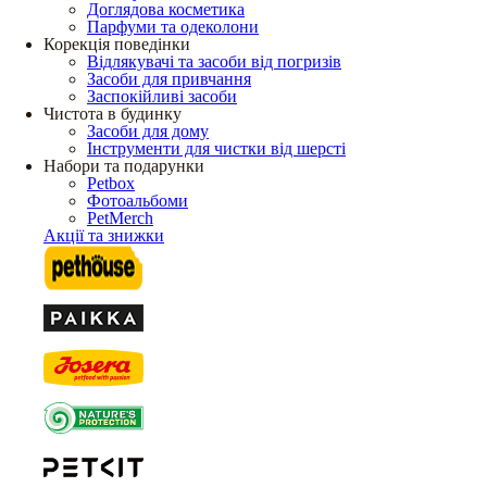
Доглядова косметика
Парфуми та одеколони
Корекція поведінки
Відлякувачі та засоби від погризів
Засоби для привчання
Заспокійливі засоби
Чистота в будинку
Засоби для дому
Інструменти для чистки від шерсті
Набори та подарунки
Petbox
Фотоальбоми
PetMerch
Акції та знижки