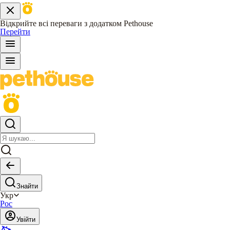
Відкрийте всі переваги з додатком Pethouse
Перейти
Знайти
Укр
Рос
Увійти