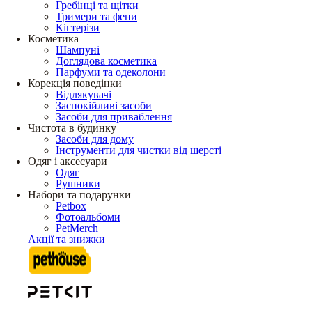
Гребінці та щітки
Тримери та фени
Кігтерізи
Косметика
Шампуні
Доглядова косметика
Парфуми та одеколони
Корекція поведінки
Відлякувачі
Заспокійливі засоби
Засоби для приваблення
Чистота в будинку
Засоби для дому
Інструменти для чистки від шерсті
Одяг і аксесуари
Одяг
Рушники
Набори та подарунки
Petbox
Фотоальбоми
PetMerch
Акції та знижки