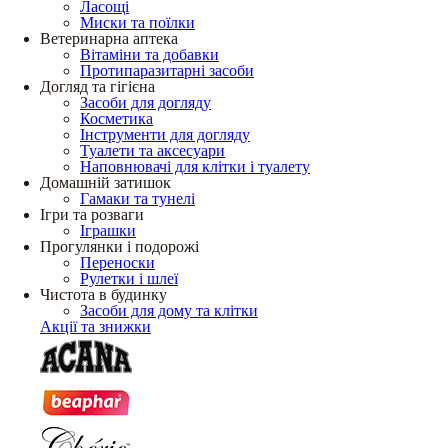
Ласощі
Миски та поїлки
Ветеринарна аптека
Вітаміни та добавки
Протипаразитарні засоби
Догляд та гігієна
Засоби для догляду
Косметика
Інструменти для догляду
Туалети та аксесуари
Наповнювачі для клітки і туалету
Домашній затишок
Гамаки та тунелі
Ігри та розваги
Іграшки
Прогулянки і подорожі
Переноски
Рулетки і шлеї
Чистота в будинку
Засоби для дому та клітки
Акції та знижки