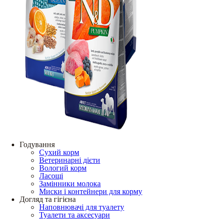
Годування
Сухий корм
Ветеринарні дієти
Вологий корм
Ласощі
Замінники молока
Миски і контейнери для корму
Догляд та гігієна
Наповнювачі для туалету
Туалети та аксесуари