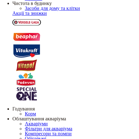
Чистота в будинку
Засоби для дому та клітки
Акції та знижки
Годування
Корм
Облаштування акваріума
Акваріуми
Фільтри для акваріума
Компресори та помпи
Обігрівачі