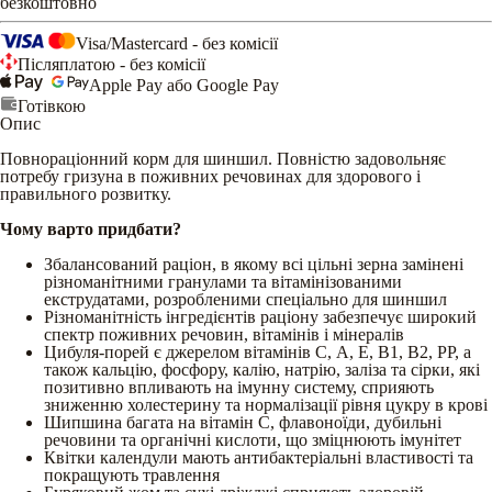
безкоштовно
Visa/Mastercard - без комісії
Післяплатою - без комісії
Apple Pay або Google Pay
Готівкою
Опис
Повнораціонний корм для шиншил. Повністю задовольняє
потребу гризуна в поживних речовинах для здорового і
правильного розвитку.
Чому варто придбати?
Збалансований раціон, в якому всі цільні зерна замінені
різноманітними гранулами та вітамінізованими
екструдатами, розробленими спеціально для шиншил
Різноманітність інгредієнтів раціону забезпечує широкий
спектр поживних речовин, вітамінів і мінералів
Цибуля-порей є джерелом вітамінів С, А, Е, В1, В2, РР, а
також кальцію, фосфору, калію, натрію, заліза та сірки, які
позитивно впливають на імунну систему, сприяють
зниженню холестерину та нормалізації рівня цукру в крові
Шипшина багата на вітамін С, флавоноїди, дубильні
речовини та органічні кислоти, що зміцнюють імунітет
Квітки календули мають антибактеріальні властивості та
покращують травлення