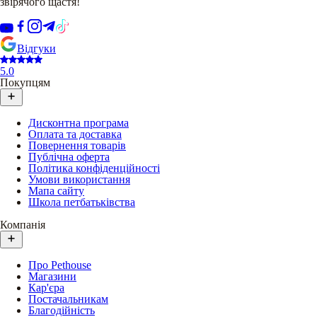
звірячого щастя!
Відгуки
5.0
Покупцям
Дисконтна програма
Оплата та доставка
Повернення товарів
Публічна оферта
Політика конфіденційності
Умови використання
Мапа сайту
Школа петбатьківства
Компанія
Про Pethouse
Магазини
Кар'єра
Постачальникам
Благодійність