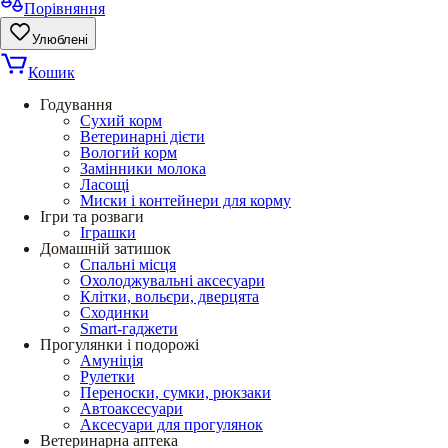
Порівняння
Улюблені
Кошик
Годування
Сухий корм
Ветеринарні дієти
Вологий корм
Замінники молока
Ласощі
Миски і контейнери для корму
Ігри та розваги
Іграшки
Домашній затишок
Спальні місця
Охолоджувальні аксесуари
Клітки, вольєри, дверцята
Сходинки
Smart-гаджети
Прогулянки і подорожі
Амуніція
Рулетки
Переноски, сумки, рюкзаки
Автоаксесуари
Аксесуари для прогулянок
Ветеринарна аптека