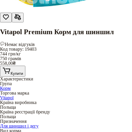
Vitapol Premium Корм для шиншил
Немає відгуків
Код товару
:
19403
744
грн/кг
750 грамів
558,00
₴
Купити
Характеристики
Група
Корм
Торгова марка
Vitapol
Країна виробника
Польща
Країна реєстрації бренду
Польща
Призначення
Для шиншил і дегу
Вид корма