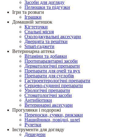
Засоби для догляду
Пелюшки та підгузки
Ігри та розваги
Іграшки
Домашній затишок
Кігтеточки
Спальні місця
Охолоджувальні аксесуари
Дверцята та решітки
Smart-гаджети
Ветеринарна аптека
Вітаміни та добавки
Протипаразитарні засоби
Дерматологічні препарати
Препарати для очей та вух
Препарати для суглобів
Гастроентерологічні препарати
Серцево-судинні препарати
Урологічні препарати
Стоматологічні засоби
Антибіотики
Ветеринарні аксесуари
Прогулянки і подорожі
Переноски, сумки, рюкзаки
Нашийники, повідці, шлеї
Рулетки
Інструменти для догляду
Дешедери