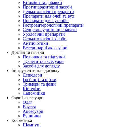
Вітаміни та добавки
Протипаразитарні засоби
Дерматологічні препарати
Препарати для очей та вух
Препарати для суглобів
Гастроентерологічні препарати
Серцево-судинні препарати
Урологічні препарати
Стоматологічні засоби
Антибіотики
Ветеринарні аксесуари
Догляд та гігієна
Пелюшки та підгузки
Туалети та аксесуари
Засоби для догляду
Інструменти для догляду
Дешедери
Гребінці та щітки
Тримери та фени
Кігтерізи
Лапомийки
Одяг і аксесуари
Одяг
Взуття
Аксесуари
Рушники
Косметика
Шампуні