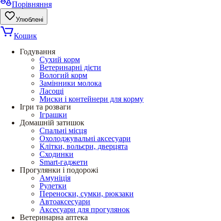
Порівняння
Улюблені
Кошик
Годування
Сухий корм
Ветеринарні дієти
Вологий корм
Замінники молока
Ласощі
Миски і контейнери для корму
Ігри та розваги
Іграшки
Домашній затишок
Спальні місця
Охолоджувальні аксесуари
Клітки, вольєри, дверцята
Сходинки
Smart-гаджети
Прогулянки і подорожі
Амуніція
Рулетки
Переноски, сумки, рюкзаки
Автоаксесуари
Аксесуари для прогулянок
Ветеринарна аптека