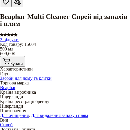
Beaphar Multi Cleaner Спрей від запахів
і плям
2 відгуки
Код товару
:
15604
500 мл
609,60
₴
Купити
Характеристики
Група
Засоби для дому та клітки
Торгова марка
Beaphar
Країна виробника
Нідерланди
Країна реєстрації бренду
Нідерланди
Призначення
Для очищення
,
Для видалення запаху і плям
Вид
Спрей
Доставка і оплата