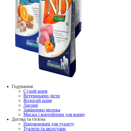
Годування
Сухий корм
Ветеринарні дієти
Вологий корм
Ласощі
Замінники молока
Миски і контейнери для корму
Догляд та гігієна
Наповнювачі для туалету
Туалети та аксесуари