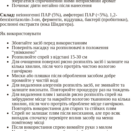
зберігатися спричинений ними неприємний аромат
Починає діяти негайно після нанесення
Склад:
неіоногенні ПАР (5%), амфотерні ПАР (<5%), 1,2-
бензізотіазолін-3-он, ферменти, віддушка, бактерії (пробіотики),
рослинні екстракти (юка Шидигера).
Як використовувати
Збовтайте засіб перед використанням
Поверніть насадку на розпилювачі в положення
“увімкнено”
Розпилюйте спрей з відстані 15-30 см
Для очищення поверхні рясно розпиліть засіб і залиште на
кілька хвилин, після чого протріть чистою вологою
ганчіркою
Миски або пляшки після оброблення засобом добре
промийте у чистій воді
Для видалення алергенів розпиліть засіб, не змивайте та
залиште висихати. Повторюйте процедуру раз на тиждень
Для видалення плям і запахів рясно розпиліть спрей на
забруднене місце та накрийте вологою тканиною на кілька
хвилин, після чого протріть оброблене місце ганчіркою.
Повторіть використання для старих та стійких плям
Спрей не залишає плям після висихання, але про всяк
випадок спочатку перевірте вплив засобу на менш
помітному місці
Після використання спрею вимийте руки з милом