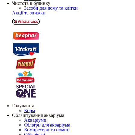
Чистота в будинку
Засоби для дому та клітки
Акції та знижки
Годування
Корм
Облаштування акваріума
Акваріуми
Фільтри для акваріума
Компресори та помпи
Обігрівачі