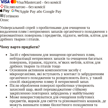
Visa/Mastercard - без комісії
Післяплатою - без комісії
Apple Pay або Google Pay
Готівкою
Опис
Універсальний спрей з пробіотиками для очищення та
видалення плям і неприємних запахів органічного походження з
різноманітних поверхонь і предметів, підлоги, меблів, кліток для
дрібних тварин і птахів.
Чому варто придбати?
Засіб є ефективним для знищення органічних плям,
нейтралізації неприємних запахів та очищення багатьох
поверхонь, іграшок, підлоги, м’яких меблів, кліток для
дрібних тварин та птахів тощо
Основним активним компонентом засобу є
мікроорганізми, які вступають у контакт із забрудненням
органічного походження та розщеплюють його, у такий
спосіб ліквідовуючи пляму й неприємний запах
Після оброблення поверхні пробіотики утворюють
захисний шар, який перешкоджатиме стійкому
закріпленню повторних забруднень у майбутньому
Може використовуватися для очищення побутових
предметів, ящиків для сміття та різноманітних кошиків, де
можуть виникати плями біологічного походження та