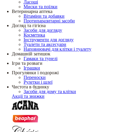
Ласощі
Миски та поїлки
Ветеринарна аптека
Вітаміни та добавки
Протипаразитарні засоби
Догляд та гігієна
Засоби для догляду
Косметика
Інструменти для догляду
Туалети та аксесуари
Наповнювачі для клітки і туалету
Домашній затишок
Гамаки та тунелі
Ігри та розваги
Іграшки
Прогулянки і подорожі
Переноски
Рулетки і шлеї
Чистота в будинку
Засоби для дому та клітки
Акції та знижки