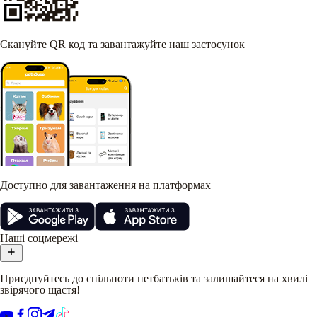
Скануйте QR код та завантажуйте наш застосунок
Доступно для завантаження на платформах
Наші соцмережі
Приєднуйтесь до спільноти петбатьків та залишайтеся на хвилі
звірячого щастя!