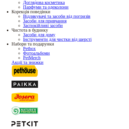
Доглядова косметика
Парфуми та одеколони
Корекція поведінки
Відлякувачі та засоби від погризів
Засоби для привчання
Заспокійливі засоби
Чистота в будинку
Засоби для дому
Інструменти для чистки від шерсті
Набори та подарунки
Petbox
Фотоальбоми
PetMerch
Акції та знижки