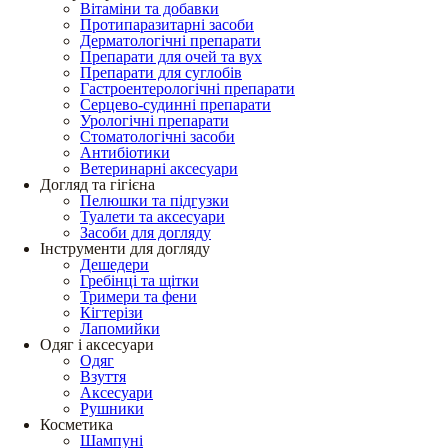
Вітаміни та добавки
Протипаразитарні засоби
Дерматологічні препарати
Препарати для очей та вух
Препарати для суглобів
Гастроентерологічні препарати
Серцево-судинні препарати
Урологічні препарати
Стоматологічні засоби
Антибіотики
Ветеринарні аксесуари
Догляд та гігієна
Пелюшки та підгузки
Туалети та аксесуари
Засоби для догляду
Інструменти для догляду
Дешедери
Гребінці та щітки
Тримери та фени
Кігтерізи
Лапомийки
Одяг і аксесуари
Одяг
Взуття
Аксесуари
Рушники
Косметика
Шампуні