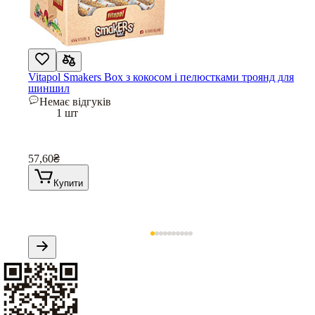
Vitapol Smakers Box з кокосом і пелюстками троянд для
шиншил
Немає відгуків
1 шт
57,60
₴
Купити