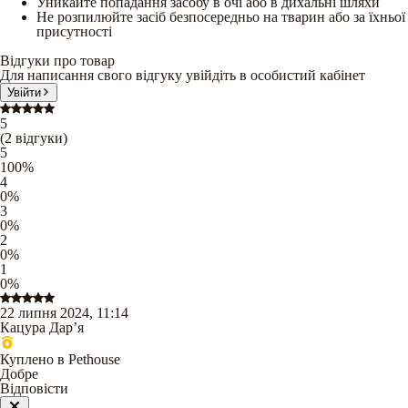
Уникайте попадання засобу в очі або в дихальні шляхи
Не розпилюйте засіб безпосередньо на тварин або за їхньої
присутності
Відгуки про товар
Для написання свого відгуку увійдіть в особистий кабінет
Увійти
5
(
2
відгуки
)
5
100
%
4
0
%
3
0
%
2
0
%
1
0
%
22 липня 2024, 11:14
Кацура Дарʼя
Куплено в Pethouse
Добре
Відповісти