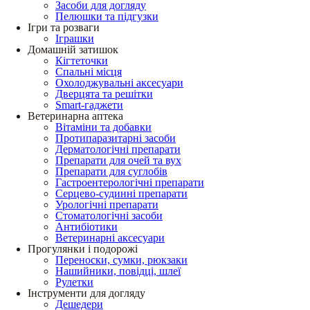
Засоби для догляду
Пелюшки та підгузки
Ігри та розваги
Іграшки
Домашній затишок
Кігтеточки
Спальні місця
Охолоджувальні аксесуари
Дверцята та решітки
Smart-гаджети
Ветеринарна аптека
Вітаміни та добавки
Протипаразитарні засоби
Дерматологічні препарати
Препарати для очей та вух
Препарати для суглобів
Гастроентерологічні препарати
Серцево-судинні препарати
Урологічні препарати
Стоматологічні засоби
Антибіотики
Ветеринарні аксесуари
Прогулянки і подорожі
Переноски, сумки, рюкзаки
Нашийники, повідці, шлеї
Рулетки
Інструменти для догляду
Дешедери