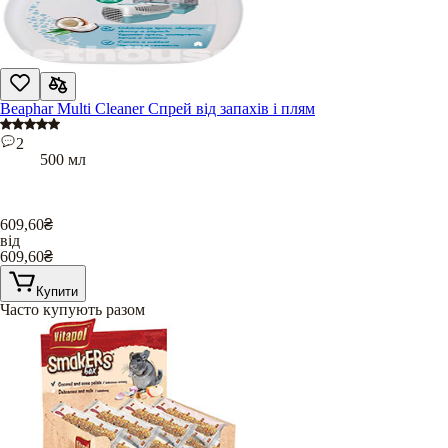
Beaphar Multi Cleaner Спрей від запахів і плям
2
500 мл
609,60
₴
від
609,60
₴
Купити
Часто купують разом