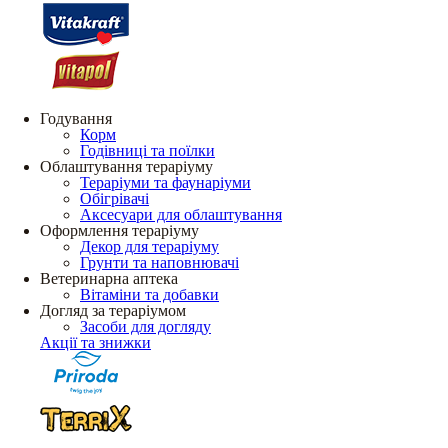
Годування
Корм
Годівниці та поїлки
Облаштування тераріуму
Тераріуми та фаунаріуми
Обігрівачі
Аксесуари для облаштування
Оформлення тераріуму
Декор для тераріуму
Грунти та наповнювачі
Ветеринарна аптека
Вітаміни та добавки
Догляд за тераріумом
Засоби для догляду
Акції та знижки