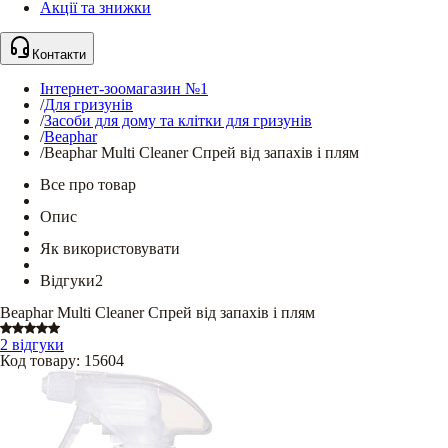
Акції та знижки
Контакти
Інтернет-зоомагазин №1
/
Для гризунів
/
Засоби для дому та клітки для гризунів
/
Beaphar
/
Beaphar Multi Cleaner Спрей від запахів і плям
Все про товар
Опис
Як використовувати
Відгуки
2
Beaphar Multi Cleaner Спрей від запахів і плям
2 відгуки
Код товару
:
15604