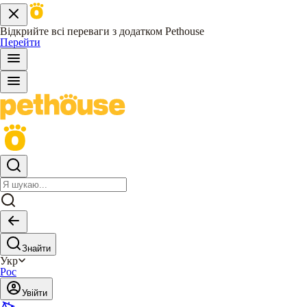
Відкрийте всі переваги з додатком Pethouse
Перейти
Знайти
Укр
Рос
Увійти