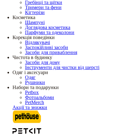
Гребінці та щітки
Тримери та фени
Кігтерізи
Косметика
Шампуні
Доглядова косметика
Парфуми та одеколони
Корекція поведінки
Відлякувачі
Заспокійливі засоби
Засоби для приваблення
Чистота в будинку
Засоби для дому
Інструменти для чистки від шерсті
Одяг і аксесуари
Одяг
Рушники
Набори та подарунки
Petbox
Фотоальбоми
PetMerch
Акції та знижки