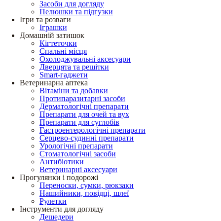
Засоби для догляду
Пелюшки та підгузки
Ігри та розваги
Іграшки
Домашній затишок
Кігтеточки
Спальні місця
Охолоджувальні аксесуари
Дверцята та решітки
Smart-гаджети
Ветеринарна аптека
Вітаміни та добавки
Протипаразитарні засоби
Дерматологічні препарати
Препарати для очей та вух
Препарати для суглобів
Гастроентерологічні препарати
Серцево-судинні препарати
Урологічні препарати
Стоматологічні засоби
Антибіотики
Ветеринарні аксесуари
Прогулянки і подорожі
Переноски, сумки, рюкзаки
Нашийники, повідці, шлеї
Рулетки
Інструменти для догляду
Дешедери