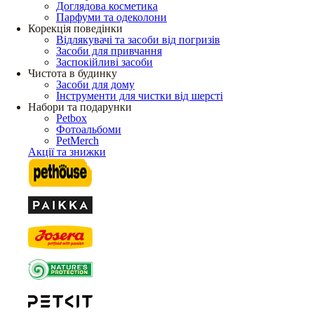
Доглядова косметика
Парфуми та одеколони
Корекція поведінки
Відлякувачі та засоби від погризів
Засоби для привчання
Заспокійливі засоби
Чистота в будинку
Засоби для дому
Інструменти для чистки від шерсті
Набори та подарунки
Petbox
Фотоальбоми
PetMerch
Акції та знижки