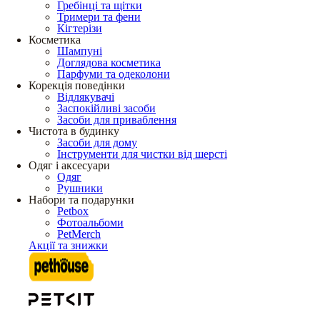
Гребінці та щітки
Тримери та фени
Кігтерізи
Косметика
Шампуні
Доглядова косметика
Парфуми та одеколони
Корекція поведінки
Відлякувачі
Заспокійливі засоби
Засоби для приваблення
Чистота в будинку
Засоби для дому
Інструменти для чистки від шерсті
Одяг і аксесуари
Одяг
Рушники
Набори та подарунки
Petbox
Фотоальбоми
PetMerch
Акції та знижки