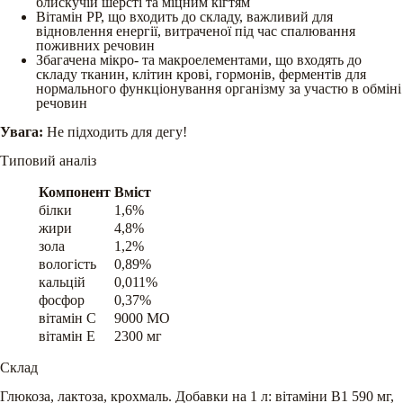
блискучій шерсті та міцним кігтям
Вітамін РР, що входить до складу, важливий для
відновлення енергії, витраченої під час спалювання
поживних речовин
Збагачена мікро- та макроелементами, що входять до
складу тканин, клітин крові, гормонів, ферментів для
нормального функціонування організму за участю в обміні
речовин
Увага:
Не підходить для дегу!
Типовий аналіз
Компонент
Вміст
білки
1,6%
жири
4,8%
зола
1,2%
вологість
0,89%
кальцій
0,011%
фосфор
0,37%
вітамін C
9000 МО
вітамін E
2300 мг
Склад
Глюкоза, лактоза, крохмаль. Добавки на 1 л: вітаміни B1 590 мг,