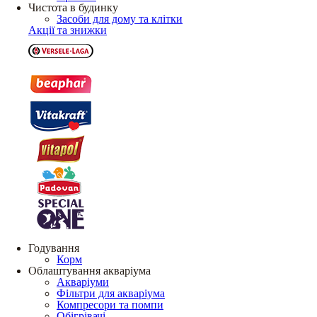
Чистота в будинку
Засоби для дому та клітки
Акції та знижки
Годування
Корм
Облаштування акваріума
Акваріуми
Фільтри для акваріума
Компресори та помпи
Обігрівачі