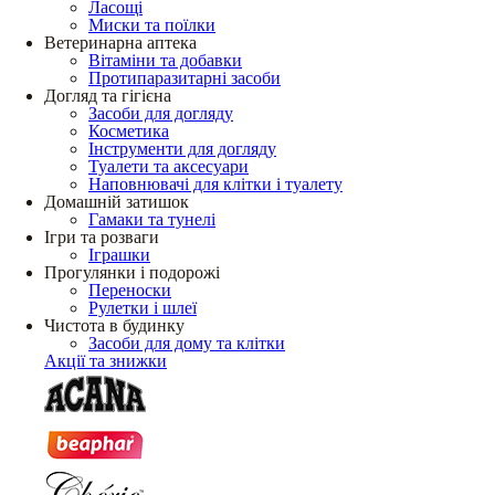
Ласощі
Миски та поїлки
Ветеринарна аптека
Вітаміни та добавки
Протипаразитарні засоби
Догляд та гігієна
Засоби для догляду
Косметика
Інструменти для догляду
Туалети та аксесуари
Наповнювачі для клітки і туалету
Домашній затишок
Гамаки та тунелі
Ігри та розваги
Іграшки
Прогулянки і подорожі
Переноски
Рулетки і шлеї
Чистота в будинку
Засоби для дому та клітки
Акції та знижки