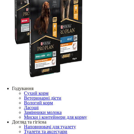
Годування
Сухий корм
Ветеринарні дієти
Вологий корм
Ласощі
Замінники молока
Миски і контейнери для корму
Догляд та гігієна
Наповнювачі для туалету
Туалети та аксесуари