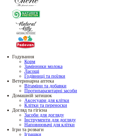
Годування
Корм
Замінники молока
Ласощі
Годівниці та поїлки
Ветеринарна аптека
Вітаміни та добавки
Протипаразитарні засоби
Домашній затишок
Аксесуари для клітки
Клітки та переноски
Догляд та гігієна
Засоби для догляду
Інструменти для догляду
Наповнювачі для клітки
Ігри та розваги
Іграшки