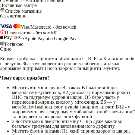
Самовивіз з магазинів Pethouse
Доставимо завтра
Список магазинів
безкоштовно
Visa/Mastercard - без комісії
Післяплатою - без комісії
Apple Pay або Google Pay
Готівкою
Опис
Кормова добавка з цінними вітамінами C, В, Е та К для кроликів
і гризунів. Збагачує щоденний раціон улюбленця, а також
допомагає підтримати його здоров’я та зміцнити імунітет.
Чому варто придбати?
Містить вітаміни групи B, з яких В1 важливий для
метаболізму вуглеводів, В2 допомагає нормальній роботі
ЦНС та підтримує здоров’я шкіри, B5 бере участь у
перенесенні жирних кислот у мітохондрії, В6 — у
метаболізмі амінокислот, цукрів і жирних кислот, В12 - у
жировому та вуглеводному метаболізмі, запобігаючи анемії
та порушенню неврологічних функцій
З достатньою кількістю вітаміну С, що дуже важливо
багатьом гризунам для заповнення його дефіциту
Містить біотин (вітамін Н), який сприяє здоров’ю шкіри,