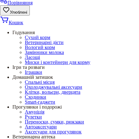
Порівняння
Улюблені
Кошик
Годування
Сухий корм
Ветеринарні дієти
Вологий корм
Замінники молока
Ласощі
Миски і контейнери для корму
Ігри та розваги
Іграшки
Домашній затишок
Спальні місця
Охолоджувальні аксесуари
Клітки, вольєри, дверцята
Сходинки
Smart-гаджети
Прогулянки і подорожі
Амуніція
Рулетки
Переноски, сумки, рюкзаки
Автоаксесуари
Аксесуари для прогулянок
Ветеринарна аптека