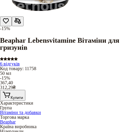
-15%
Beaphar Lebensvitamine Вітаміни для
гризунів
6 відгуків
Код товару
:
11758
50 мл
-15%
367,40
312,29
₴
Купити
Характеристики
Група
Вітаміни та добавки
Торгова марка
Beaphar
Країна виробника
Нідерланди