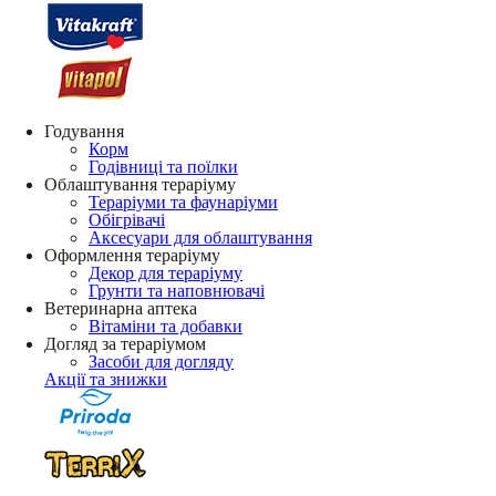
Годування
Корм
Годівниці та поїлки
Облаштування тераріуму
Тераріуми та фаунаріуми
Обігрівачі
Аксесуари для облаштування
Оформлення тераріуму
Декор для тераріуму
Грунти та наповнювачі
Ветеринарна аптека
Вітаміни та добавки
Догляд за тераріумом
Засоби для догляду
Акції та знижки