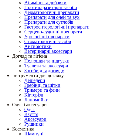
Вітаміни та добавки
Протипаразитарні засоби
Дерматологічні препарати
Препарати для очей та вух
Препарати для суглобів
Гастроентерологічні препарати
Серцево-судинні препарати
Урологічні препарати
Стоматологічні засоби
Антибіотики
Ветеринарні аксесуари
Догляд та гігієна
Пелюшки та підгузки
Туалети та аксесуари
Засоби для догляду
Інструменти для догляду
Дешедери
Гребінці та щітки
Тримери та фени
Кігтерізи
Лапомийки
Одяг і аксесуари
Одяг
Взуття
Аксесуари
Рушники
Косметика
Шампуні