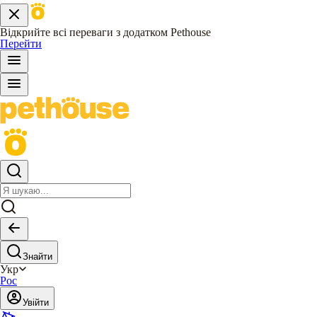
Відкрийте всі переваги з додатком Pethouse
Перейти
Знайти
Укр
Рос
Увійти