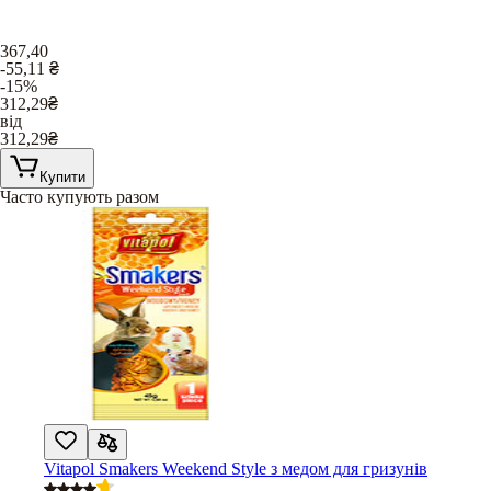
367,40
-55,11
₴
-15%
312,29
₴
від
312,29
₴
Купити
Часто купують разом
Vitapol Smakers Weekend Style з медом для гризунів