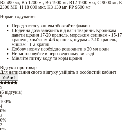
В2 490 мг, В5 1200 мг, В6 1900 мг, В12 1900 мкг, С 9000 мг, Е
2300 ME, Н 18 000 мкг, К3 130 мг, РР 9500 мг
Норми годування
Перед застосуванням збовтайте флакон
Щоденна доза залежить від ваги тварини. Кроликам
давати щодня 17-20 крапель, морським свинкам - 15-17
крапель, хом’якам 4-6 крапель, щурам - 7-10 крапель,
мишам - 1-2 краплі
Добову норму необхідно розводити в 20 мл води
Не застосовуйте в нерозведеному вигляді
Міняйте питну воду та корм щодня
Відгуки про товар
Для написання свого відгуку увійдіть в особистий кабінет
Увійти
5
(
6
відгуків
)
5
100
%
4
0
%
3
0
%
2
0
%