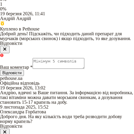
1
0
%
19 березня 2026, 11:41
Андрій Андрій
Куплено в Pethouse
Добрий день! Підскажіть, чи підходить даний препарат для
мурчаків (морських свинок) і якщо підходить, то яке дозування.
Відповісти
Ваш коментар
*
Відповісти
pethouse.ua
Офіційна відповідь
19 березня 2026, 13:02
Андрію, вдячні за Ваше питання. За інформацією від виробника,
такі вітаміни можна давати морським свинкам, а дозування
становить 15-17 крапель на добу.
9 листопада 2025, 15:52
Олександра Горбатова
Доброго дня. На яку кількість води треба розводити добову
норму крапель?
Відповісти