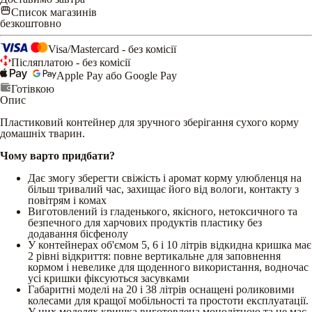
Список магазинів
безкоштовно
Visa/Mastercard - без комісії
Післяплатою - без комісії
Apple Pay або Google Pay
Готівкою
Опис
Пластиковий контейнер для зручного зберігання сухого корму
домашніх тварин.
Чому варто придбати?
Дає змогу зберегти свіжість і аромат корму улюбленця на
більш тривалий час, захищає його від вологи, контакту з
повітрям і комах
Виготовлений із гладенького, якісного, нетоксичного та
безпечного для харчових продуктів пластику без
додавання бісфенолу
У контейнерах об'ємом 5, 6 і 10 літрів відкидна кришка має
2 рівні відкриття: повне вертикальне для заповнення
кормом і невелике для щоденного використання, водночас
усі кришки фіксуються засувками
Габаритні моделі на 20 і 38 літрів оснащені роликовими
колесами для кращої мобільності та простоти експлуатації.
У цих моделях кришка виготовлена монолітною та не має