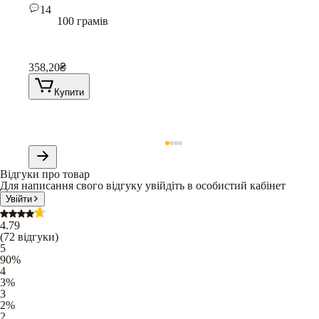
14
100 грамів
358,20
₴
Купити
Відгуки про товар
Для написання свого відгуку увійдіть в особистий кабінет
Увійти
4.79
(
72
відгуки
)
5
90
%
4
3
%
3
2
%
2