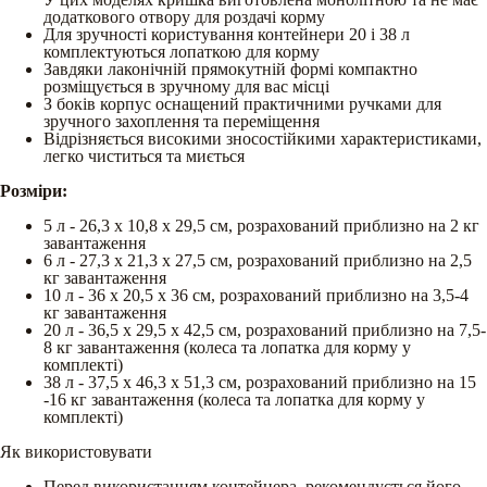
додаткового отвору для роздачі корму
Для зручності користування контейнери 20 і 38 л
комплектуються лопаткою для корму
Завдяки лаконічній прямокутній формі компактно
розміщується в зручному для вас місці
З боків корпус оснащений практичними ручками для
зручного захоплення та переміщення
Відрізняється високими зносостійкими характеристиками,
легко чиститься та миється
Розміри:
5 л - 26,3 х 10,8 х 29,5 см, розрахований приблизно на 2 кг
завантаження
6 л - 27,3 х 21,3 х 27,5 см, розрахований приблизно на 2,5
кг завантаження
10 л - 36 х 20,5 х 36 см, розрахований приблизно на 3,5-4
кг завантаження
20 л - 36,5 х 29,5 х 42,5 см, розрахований приблизно на 7,5-
8 кг завантаження (колеса та лопатка для корму у
комплекті)
38 л - 37,5 х 46,3 х 51,3 см, розрахований приблизно на 15
-16 кг завантаження (колеса та лопатка для корму у
комплекті)
Як використовувати
Перед використанням контейнера, рекомендується його