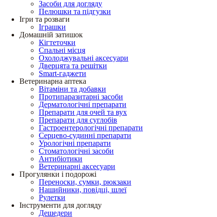
Засоби для догляду
Пелюшки та підгузки
Ігри та розваги
Іграшки
Домашній затишок
Кігтеточки
Спальні місця
Охолоджувальні аксесуари
Дверцята та решітки
Smart-гаджети
Ветеринарна аптека
Вітаміни та добавки
Протипаразитарні засоби
Дерматологічні препарати
Препарати для очей та вух
Препарати для суглобів
Гастроентерологічні препарати
Серцево-судинні препарати
Урологічні препарати
Стоматологічні засоби
Антибіотики
Ветеринарні аксесуари
Прогулянки і подорожі
Переноски, сумки, рюкзаки
Нашийники, повідці, шлеї
Рулетки
Інструменти для догляду
Дешедери