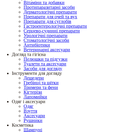
Вітаміни та добавки
Протипаразитарні засоби
Дерматологічні препарати
Препарати для очей та вух
Препарати для суглобів
Гастроентерологічні препарати
Серцево-судинні препарати
Урологічні препарати
Стоматологічні засоби
Антибіотики
Ветеринарні аксесуари
Догляд та гігієна
Пелюшки та підгузки
Туалети та аксесуари
Засоби для догляду
Інструменти для догляду
Дешедери
Гребінці та щітки
Тримери та фени
Кігтерізи
Лапомийки
Одяг і аксесуари
Одяг
Взуття
Аксесуари
Рушники
Косметика
Шампуні