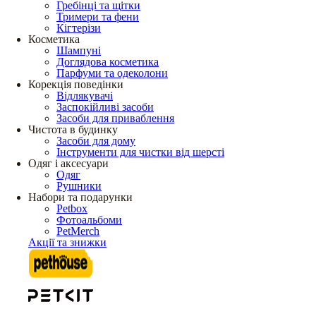
Гребінці та щітки
Тримери та фени
Кігтерізи
Косметика
Шампуні
Доглядова косметика
Парфуми та одеколони
Корекція поведінки
Відлякувачі
Заспокійливі засоби
Засоби для приваблення
Чистота в будинку
Засоби для дому
Інструменти для чистки від шерсті
Одяг і аксесуари
Одяг
Рушники
Набори та подарунки
Petbox
Фотоальбоми
PetMerch
Акції та знижки