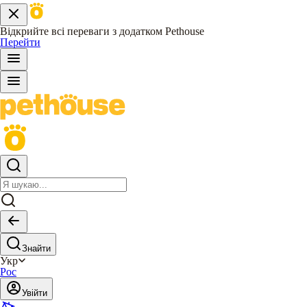
Відкрийте всі переваги з додатком Pethouse
Перейти
Знайти
Укр
Рос
Увійти