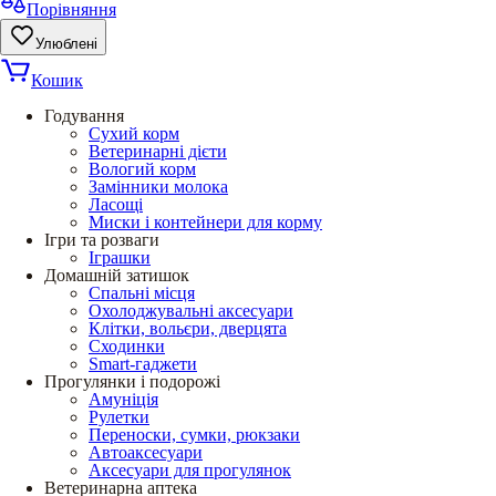
Порівняння
Улюблені
Кошик
Годування
Сухий корм
Ветеринарні дієти
Вологий корм
Замінники молока
Ласощі
Миски і контейнери для корму
Ігри та розваги
Іграшки
Домашній затишок
Спальні місця
Охолоджувальні аксесуари
Клітки, вольєри, дверцята
Сходинки
Smart-гаджети
Прогулянки і подорожі
Амуніція
Рулетки
Переноски, сумки, рюкзаки
Автоаксесуари
Аксесуари для прогулянок
Ветеринарна аптека