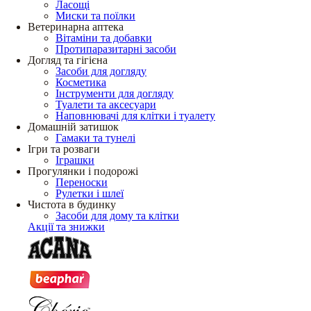
Ласощі
Миски та поїлки
Ветеринарна аптека
Вітаміни та добавки
Протипаразитарні засоби
Догляд та гігієна
Засоби для догляду
Косметика
Інструменти для догляду
Туалети та аксесуари
Наповнювачі для клітки і туалету
Домашній затишок
Гамаки та тунелі
Ігри та розваги
Іграшки
Прогулянки і подорожі
Переноски
Рулетки і шлеї
Чистота в будинку
Засоби для дому та клітки
Акції та знижки