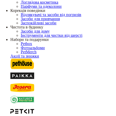
Доглядова косметика
Парфуми та одеколони
Корекція поведінки
Відлякувачі та засоби від погризів
Засоби для привчання
Заспокійливі засоби
Чистота в будинку
Засоби для дому
Інструменти для чистки від шерсті
Набори та подарунки
Petbox
Фотоальбоми
PetMerch
Акції та знижки