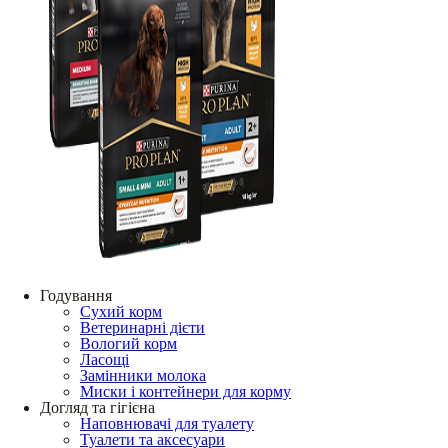
Годування
Сухий корм
Ветеринарні дієти
Вологий корм
Ласощі
Замінники молока
Миски і контейнери для корму
Догляд та гігієна
Наповнювачі для туалету
Туалети та аксесуари