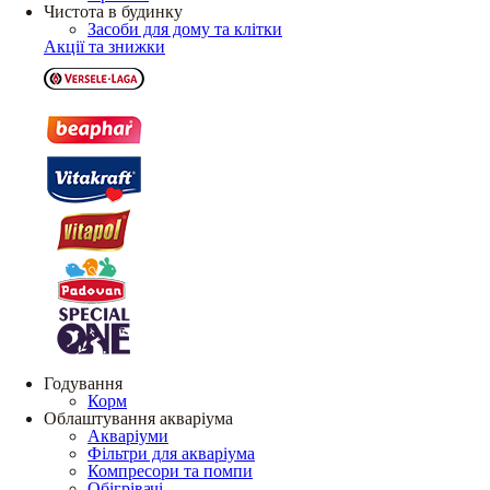
Чистота в будинку
Засоби для дому та клітки
Акції та знижки
Годування
Корм
Облаштування акваріума
Акваріуми
Фільтри для акваріума
Компресори та помпи
Обігрівачі