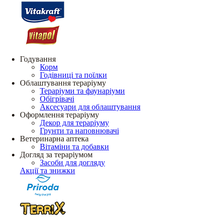
Годування
Корм
Годівниці та поїлки
Облаштування тераріуму
Тераріуми та фаунаріуми
Обігрівачі
Аксесуари для облаштування
Оформлення тераріуму
Декор для тераріуму
Грунти та наповнювачі
Ветеринарна аптека
Вітаміни та добавки
Догляд за тераріумом
Засоби для догляду
Акції та знижки