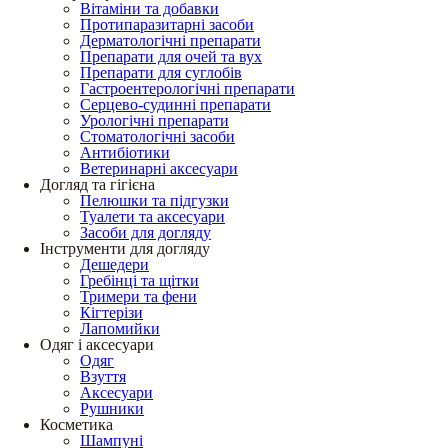
Вітаміни та добавки
Протипаразитарні засоби
Дерматологічні препарати
Препарати для очей та вух
Препарати для суглобів
Гастроентерологічні препарати
Серцево-судинні препарати
Урологічні препарати
Стоматологічні засоби
Антибіотики
Ветеринарні аксесуари
Догляд та гігієна
Пелюшки та підгузки
Туалети та аксесуари
Засоби для догляду
Інструменти для догляду
Дешедери
Гребінці та щітки
Тримери та фени
Кігтерізи
Лапомийки
Одяг і аксесуари
Одяг
Взуття
Аксесуари
Рушники
Косметика
Шампуні