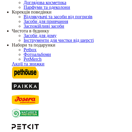
Доглядова косметика
Парфуми та одеколони
Корекція поведінки
Відлякувачі та засоби від погризів
Засоби для привчання
Заспокійливі засоби
Чистота в будинку
Засоби для дому
Інструменти для чистки від шерсті
Набори та подарунки
Petbox
Фотоальбоми
PetMerch
Акції та знижки