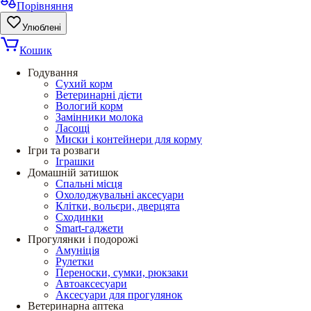
Порівняння
Улюблені
Кошик
Годування
Сухий корм
Ветеринарні дієти
Вологий корм
Замінники молока
Ласощі
Миски і контейнери для корму
Ігри та розваги
Іграшки
Домашній затишок
Спальні місця
Охолоджувальні аксесуари
Клітки, вольєри, дверцята
Сходинки
Smart-гаджети
Прогулянки і подорожі
Амуніція
Рулетки
Переноски, сумки, рюкзаки
Автоаксесуари
Аксесуари для прогулянок
Ветеринарна аптека