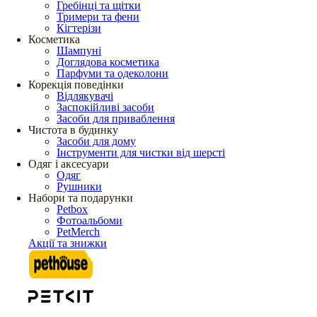
Гребінці та щітки
Тримери та фени
Кігтерізи
Косметика
Шампуні
Доглядова косметика
Парфуми та одеколони
Корекція поведінки
Відлякувачі
Заспокійливі засоби
Засоби для приваблення
Чистота в будинку
Засоби для дому
Інструменти для чистки від шерсті
Одяг і аксесуари
Одяг
Рушники
Набори та подарунки
Petbox
Фотоальбоми
PetMerch
Акції та знижки