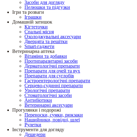
Засоби для догляду
Пелюшки та підгузки
Ігри та розваги
Іграшки
Домашній затишок
Кігтеточки
Спальні місця
Охолоджувальні аксесуари
Дверцята та решітки
Smart-гаджети
Ветеринарна аптека
Вітаміни та добавки
Протипаразитарні засоби
Дерматологічні препарати
Препарати для очей та вух
Препарати для суглобів
Гастроентерологічні препарати
Серцево-судинні препарати
Урологічні препарати
Стоматологічні засоби
Антибіотики
Ветеринарні аксесуари
Прогулянки і подорожі
Переноски, сумки, рюкзаки
Нашийники, повідці, шлеї
Рулетки
Інструменти для догляду
Дешедери