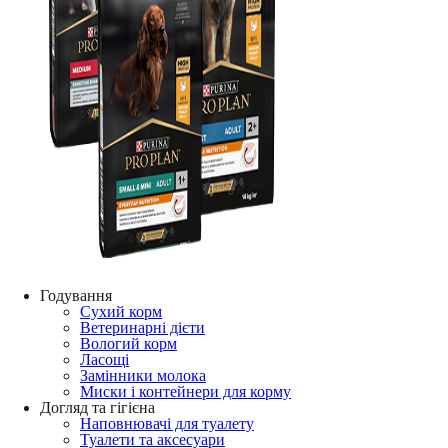
Годування
Сухий корм
Ветеринарні дієти
Вологий корм
Ласощі
Замінники молока
Миски і контейнери для корму
Догляд та гігієна
Наповнювачі для туалету
Туалети та аксесуари