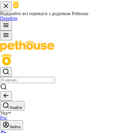
Відкрийте всі переваги з додатком Pethouse
Перейти
Знайти
Укр
Рос
Увійти