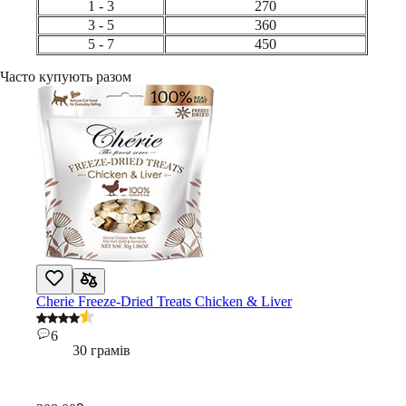
1 - 3
270
3 - 5
360
5 - 7
450
Часто купують разом
Cherie Freeze-Dried Treats Chicken & Liver
6
30 грамів