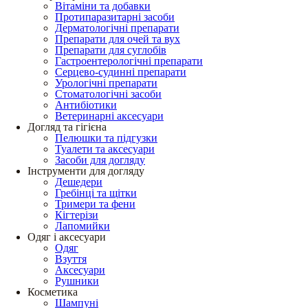
Вітаміни та добавки
Протипаразитарні засоби
Дерматологічні препарати
Препарати для очей та вух
Препарати для суглобів
Гастроентерологічні препарати
Серцево-судинні препарати
Урологічні препарати
Стоматологічні засоби
Антибіотики
Ветеринарні аксесуари
Догляд та гігієна
Пелюшки та підгузки
Туалети та аксесуари
Засоби для догляду
Інструменти для догляду
Дешедери
Гребінці та щітки
Тримери та фени
Кігтерізи
Лапомийки
Одяг і аксесуари
Одяг
Взуття
Аксесуари
Рушники
Косметика
Шампуні