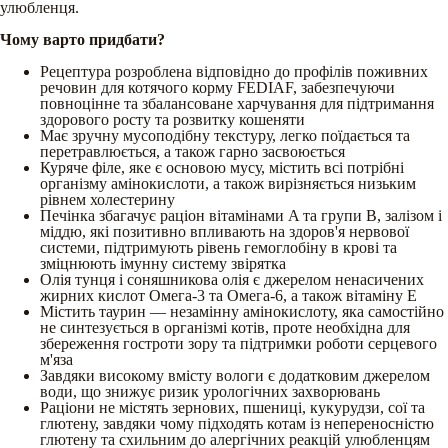
улюбленця.
Чому варто придбати?
Рецептура розроблена відповідно до профілів поживних
речовин для котячого корму FEDIAF, забезпечуючи
повноцінне та збалансоване харчування для підтримання
здорового росту та розвитку кошеняти
Має зручну мусоподібну текстуру, легко поїдається та
перетравлюється, а також гарно засвоюється
Куряче філе, яке є основою мусу, містить всі потрібні
організму амінокислоти, а також вирізняється низьким
рівнем холестерину
Печінка збагачує раціон вітамінами A та групи B, залізом і
міддю, які позитивно впливають на здоров'я нервової
системи, підтримують рівень гемоглобіну в крові та
зміцнюють імунну систему звірятка
Олія тунця і соняшникова олія є джерелом ненасичених
жирних кислот Омега-3 та Омега-6, а також вітаміну Е
Містить таурин — незамінну амінокислоту, яка самостійно
не синтезується в організмі котів, проте необхідна для
збереження гостроти зору та підтримки роботи серцевого
м'яза
Завдяки високому вмісту вологи є додатковим джерелом
води, що знижує ризик урологічних захворювань
Раціони не містять зернових, пшениці, кукурудзи, сої та
глютену, завдяки чому підходять котам із непереносністю
глютену та схильним до алергічних реакцій улюбленцям