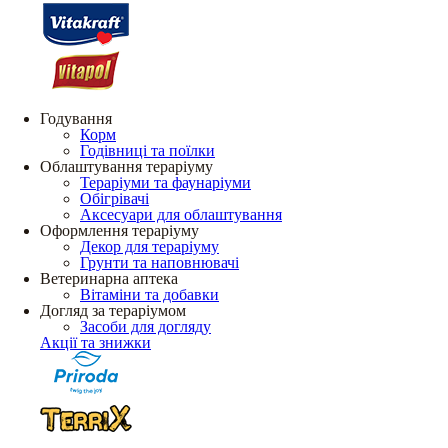
Годування
Корм
Годівниці та поїлки
Облаштування тераріуму
Тераріуми та фаунаріуми
Обігрівачі
Аксесуари для облаштування
Оформлення тераріуму
Декор для тераріуму
Грунти та наповнювачі
Ветеринарна аптека
Вітаміни та добавки
Догляд за тераріумом
Засоби для догляду
Акції та знижки