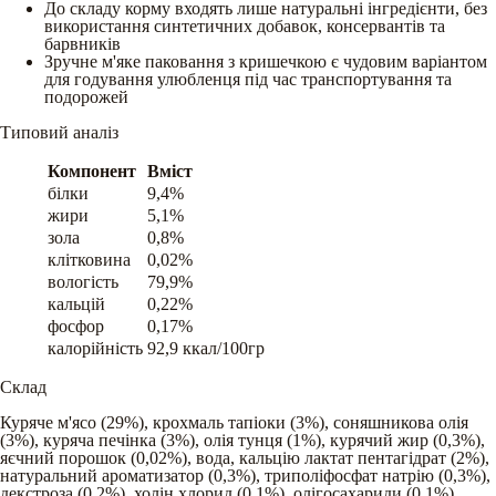
До складу корму входять лише натуральні інгредієнти, без
використання синтетичних добавок, консервантів та
барвників
Зручне м'яке паковання з кришечкою є чудовим варіантом
для годування улюбленця під час транспортування та
подорожей
Типовий аналіз
Компонент
Вміст
білки
9,4%
жири
5,1%
зола
0,8%
клітковина
0,02%
вологість
79,9%
кальцій
0,22%
фосфор
0,17%
калорійність
92,9 ккал/100гр
Склад
Куряче м'ясо (29%), крохмаль тапіоки (3%), соняшникова олія
(3%), куряча печінка (3%), олія тунця (1%), курячий жир (0,3%),
яєчний порошок (0,02%), вода, кальцію лактат пентагідрат (2%),
натуральний ароматизатор (0,3%), триполіфосфат натрію (0,3%),
декстроза (0,2%), холін хлорид (0,1%), олігосахариди (0,1%),