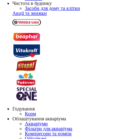
Чистота в будинку
Засоби для дому та клітки
Акції та знижки
Годування
Корм
Облаштування акваріума
Акваріуми
Фільтри для акваріума
Компресори та помпи
Обігрівачі