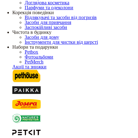
Доглядова косметика
Парфуми та одеколони
Корекція поведінки
Відлякувачі та засоби від погризів
Засоби для привчання
Заспокійливі засоби
Чистота в будинку
Засоби для дому
Інструменти для чистки від шерсті
Набори та подарунки
Petbox
Фотоальбоми
PetMerch
Акції та знижки