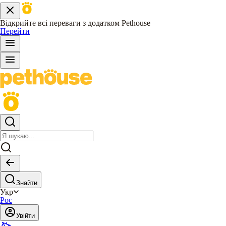
Відкрийте всі переваги з додатком Pethouse
Перейти
Знайти
Укр
Рос
Увійти