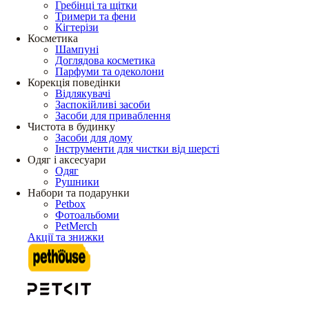
Гребінці та щітки
Тримери та фени
Кігтерізи
Косметика
Шампуні
Доглядова косметика
Парфуми та одеколони
Корекція поведінки
Відлякувачі
Заспокійливі засоби
Засоби для приваблення
Чистота в будинку
Засоби для дому
Інструменти для чистки від шерсті
Одяг і аксесуари
Одяг
Рушники
Набори та подарунки
Petbox
Фотоальбоми
PetMerch
Акції та знижки