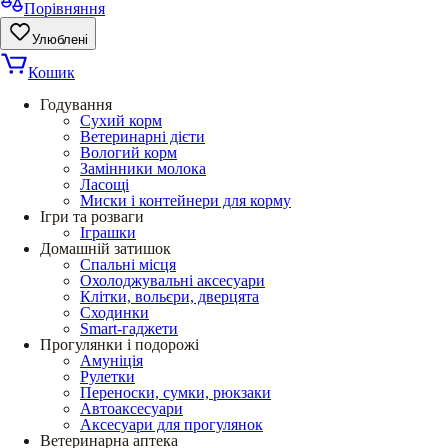
Порівняння
Улюблені
Кошик
Годування
Сухий корм
Ветеринарні дієти
Вологий корм
Замінники молока
Ласощі
Миски і контейнери для корму
Ігри та розваги
Іграшки
Домашній затишок
Спальні місця
Охолоджувальні аксесуари
Клітки, вольєри, дверцята
Сходинки
Smart-гаджети
Прогулянки і подорожі
Амуніція
Рулетки
Переноски, сумки, рюкзаки
Автоаксесуари
Аксесуари для прогулянок
Ветеринарна аптека