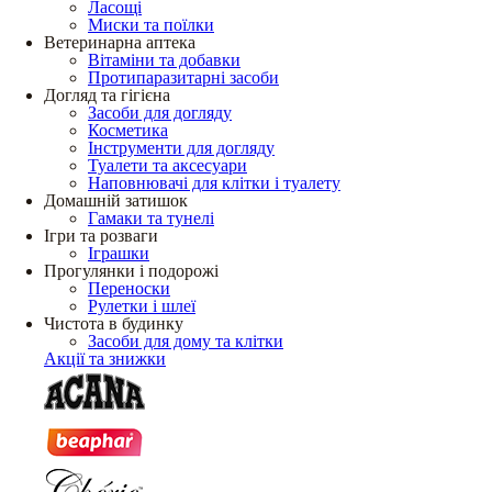
Ласощі
Миски та поїлки
Ветеринарна аптека
Вітаміни та добавки
Протипаразитарні засоби
Догляд та гігієна
Засоби для догляду
Косметика
Інструменти для догляду
Туалети та аксесуари
Наповнювачі для клітки і туалету
Домашній затишок
Гамаки та тунелі
Ігри та розваги
Іграшки
Прогулянки і подорожі
Переноски
Рулетки і шлеї
Чистота в будинку
Засоби для дому та клітки
Акції та знижки