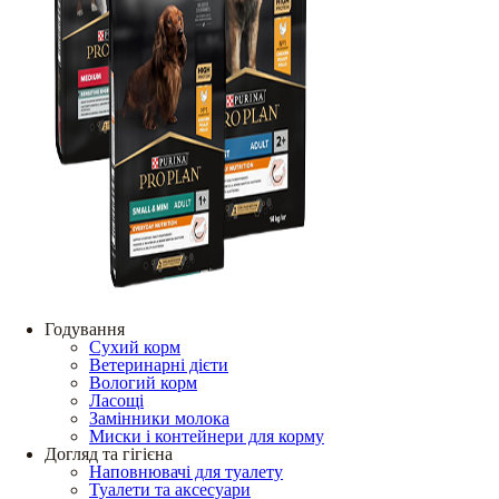
Годування
Сухий корм
Ветеринарні дієти
Вологий корм
Ласощі
Замінники молока
Миски і контейнери для корму
Догляд та гігієна
Наповнювачі для туалету
Туалети та аксесуари