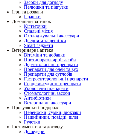
Засоби для догляду
Пелюшки та підгузки
Ігри та розваги
Іграшки
Домашній затишок
Кігтеточки
Спальні місця
Охолоджувальні аксесуари
Дверцята та решітки
Smart-гаджети
Ветеринарна аптека
Вітаміни та добавки
Протипаразитарні засоби
Дерматологічні препарати
Препарати для очей та вух
Препарати для суглобів
Гастроентерологічні препарати
Серцево-судинні препарати
Урологічні препарати
Стоматологічні засоби
Антибіотики
Ветеринарні аксесуари
Прогулянки і подорожі
Переноски, сумки, рюкзаки
Нашийники, повідці, шлеї
Рулетки
Інструменти для догляду
Дешедери