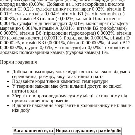
хлорид калію (0,03%). Добавки на 1 кг: аскорбінова кислота
(вітамін C) 0,2%, сульфат цинку гептагідрат 0,02%, вітамін E
0,01%, сульфат заліза 0,004%, вітамін B1 (тіамін мононітрат)
0,003%, вітамін B3 (ніацин) 0,002%, кальцій D-пантотенат
0,001%, сульфат міді пентагідрат 0,001%, моногідрат сульфату
марганцю 0,001%, вітамін A 0,001%, вітамін B2 (рибофлавін)
0,0005%, вітамін B6 (піридоксин гідрохлорид) 0,0003%, вітамін
B9 (фолієва кислота) 0,0001%, йодид калію 0,0001%, вітамін D
0,00002%, вітамін K3 0,00001%, біотин 0,000002%, вітамін B12
0,000002%, таурин 0,05%, магнію сульфат 0,02%. Технологічні
добавки: полісахаридна камедь (гуарова камедь) 1%.
Норми годування
Добова норма корму може відрізнятись залежно від умов
середовища, розміру, віку та активності кота
Подавайте корм тільки кімнатної температури
У тварини завжди має бути вільний доступ до свіжої
питної води
Зберігати в прохолодному сухому місці захищеному від
прямих сонячних променів
Відкрите паковання зберігайте в холодильнику не більше
ніж добу
Вага кошеняти, кг
Норма годування, грамів/добу