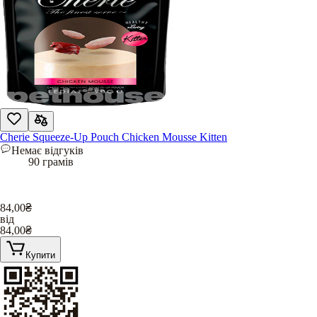
Cherie Squeeze-Up Pouch Chicken Mousse Kitten
Немає відгуків
90 грамів
84,00
₴
від
84,00
₴
Купити