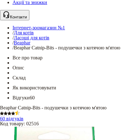
Акції та знижки
Контакти
Інтернет-зоомагазин №1
/
Для котів
/
Ласощі для котів
/
Beaphar
/
Beaphar Catnip-Bits - подушечки з котячою м'ятою
Все про товар
Опис
Склад
Як використовувати
Відгуки
60
Beaphar Catnip-Bits - подушечки з котячою м'ятою
60 відгуків
Код товару
:
02516