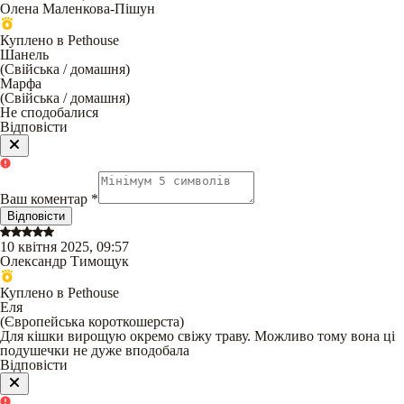
Олена Маленкова-Пiшун
Куплено в Pethouse
Шанель
(
Свійська / домашня
)
Марфа
(
Свійська / домашня
)
Не сподобалися
Відповісти
Ваш коментар
*
Відповісти
10 квітня 2025, 09:57
Олександр Тимощук
Куплено в Pethouse
Еля
(
Європейська короткошерста
)
Для кішки вирощую окремо свіжу траву. Можливо тому вона ці
подушечки не дуже вподобала
Відповісти