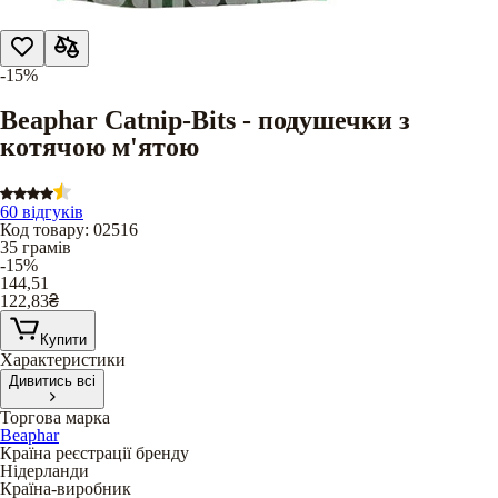
-15%
Beaphar Catnip-Bits - подушечки з
котячою м'ятою
60 відгуків
Код товару
:
02516
35 грамів
-15%
144,51
122,83
₴
Купити
Характеристики
Дивитись всі
Торгова марка
Beaphar
Країна реєстрації бренду
Нідерланди
Країна-виробник