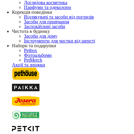
Доглядова косметика
Парфуми та одеколони
Корекція поведінки
Відлякувачі та засоби від погризів
Засоби для привчання
Заспокійливі засоби
Чистота в будинку
Засоби для дому
Інструменти для чистки від шерсті
Набори та подарунки
Petbox
Фотоальбоми
PetMerch
Акції та знижки