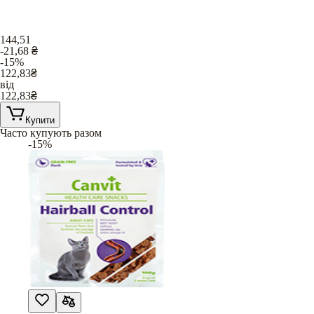
144,51
-21,68
₴
-15%
122,83
₴
від
122,83
₴
Купити
Часто купують разом
-15%