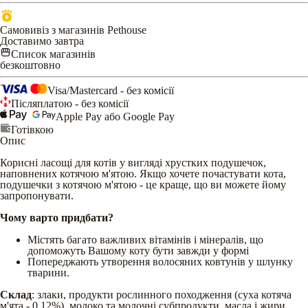
Самовивіз з магазинів Pethouse
Доставимо завтра
Список магазинів
безкоштовно
Visa/Mastercard - без комісії
Післяплатою - без комісії
Apple Pay або Google Pay
Готівкою
Опис
Корисні ласощі для котів у вигляді хрустких подушечок,
наповнених котячою м'ятою. Якщо хочете почастувати кота,
подушечки з котячою м'ятою - це краще, що ви можете йому
запропонувати.
Чому варто придбати?
Містять багато важливих вітамінів і мінералів, що
допоможуть Вашому коту бути завжди у формі
Попереджають утворення волосяних ковтунів у шлунку
тварини.
Склад
: злаки, продукти рослинного походження (суха котяча
м'ята - 0,12%), молоко та молочні субпродукти, масла і жири,