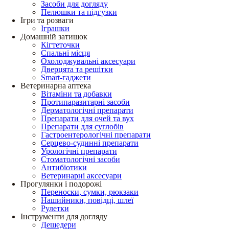
Засоби для догляду
Пелюшки та підгузки
Ігри та розваги
Іграшки
Домашній затишок
Кігтеточки
Спальні місця
Охолоджувальні аксесуари
Дверцята та решітки
Smart-гаджети
Ветеринарна аптека
Вітаміни та добавки
Протипаразитарні засоби
Дерматологічні препарати
Препарати для очей та вух
Препарати для суглобів
Гастроентерологічні препарати
Серцево-судинні препарати
Урологічні препарати
Стоматологічні засоби
Антибіотики
Ветеринарні аксесуари
Прогулянки і подорожі
Переноски, сумки, рюкзаки
Нашийники, повідці, шлеї
Рулетки
Інструменти для догляду
Дешедери