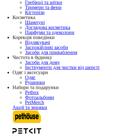
Гребінці та щітки
Тримери та фени
Кігтерізи
Косметика
Шампуні
Доглядова косметика
Парфуми та одеколони
Корекція поведінки
Відлякувачі
Заспокійливі засоби
Засоби для приваблення
Чистота в будинку
Засоби для дому
Інструменти для чистки від шерсті
Одяг і аксесуари
Одяг
Рушники
Набори та подарунки
Petbox
Фотоальбоми
PetMerch
Акції та знижки