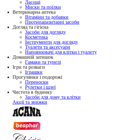
Ласощі
Миски та поїлки
Ветеринарна аптека
Вітаміни та добавки
Протипаразитарні засоби
Догляд та гігієна
Засоби для догляду
Косметика
Інструменти для догляду
Туалети та аксесуари
Наповнювачі для клітки і туалету
Домашній затишок
Гамаки та тунелі
Ігри та розваги
Іграшки
Прогулянки і подорожі
Переноски
Рулетки і шлеї
Чистота в будинку
Засоби для дому та клітки
Акції та знижки