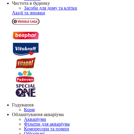
Чистота в будинку
Засоби для дому та клітки
Акції та знижки
Годування
Корм
Облаштування акваріума
Акваріуми
Фільтри для акваріума
Компресори та помпи
Обігрівачі