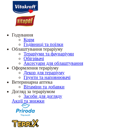
Годування
Корм
Годівниці та поїлки
Облаштування тераріуму
Тераріуми та фаунаріуми
Обігрівачі
Аксесуари для облаштування
Оформлення тераріуму
Декор для тераріуму
Грунти та наповнювачі
Ветеринарна аптека
Вітаміни та добавки
Догляд за тераріумом
Засоби для догляду
Акції та знижки