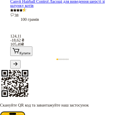
Canvit Hairball Control Ласощі для виведення шерсті зі
шлунку котів
38
100 грамів
124,11
-18,62
₴
105,49
₴
Купити
Скануйте QR код та завантажуйте наш застосунок