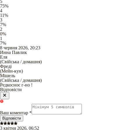
5
75
%
4
11
%
3
7
%
2
0
%
1
7
%
8 червня 2026, 20:23
Инна Павлик
Еля
(
Свійська / домашня
)
Фреді
(
Мейн-кун
)
Мішель
(
Свійська / домашня
)
Редкосноє г-но !
Відповісти
Ваш коментар
*
Відповісти
3 квітня 2026, 06:52