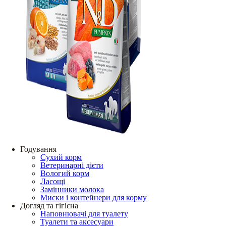
Годування
Сухий корм
Ветеринарні дієти
Вологий корм
Ласощі
Замінники молока
Миски і контейнери для корму
Догляд та гігієна
Наповнювачі для туалету
Туалети та аксесуари