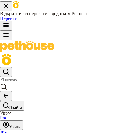
Відкрийте всі переваги з додатком Pethouse
Перейти
Знайти
Укр
Рос
Увійти