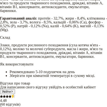
м'ясо та продукти тваринного походження, дріжджі, вітамін А,
вітамін В1, консерванти, антиоксиданти, емульгатори,
барвники.
Гарантований аналіз
: протеїн - 32,7%, жири - 8,4%, клітковина -
2,8%, зола - 3,7%, волога - 8,5%, кальцій - 0,06% (Ca), фосфор -
0,52% (P), натрій - 0,12% (Na), калій - 0,64% (K), магній - 0,13%
(Mg).
Склад
Злаки, продукти рослинного походження (суха котяча м'ята -
0,12%), молоко та молочні субпродукти, масла і жири, м'ясо та
продукти тваринного походження, дріжджі, вітамін А, вітамін
В1, консерванти, антиоксиданти, емульгатори, барвники.
Як використовувати
Рекомендовано 5-10 подушечок на день
Зберігати при кімнатній температурі в сухому місці.
Відгуки про товар
Для написання свого відгуку увійдіть в особистий кабінет
Увійти
4.48
(
60
відгуків
)