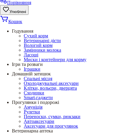
Порівняння
Улюблені
Кошик
Годування
Сухий корм
Ветеринарні дієти
Вологий корм
Замінники молока
Ласощі
Миски і контейнери для корму
Ігри та розваги
Іграшки
Домашній затишок
Спальні місця
Охолоджувальні аксесуари
Клітки, вольєри, дверцята
Сходинки
Smart-гаджети
Прогулянки і подорожі
Амуніція
Рулетки
Переноски, сумки, рюкзаки
Автоаксесуари
Аксесуари для прогулянок
Ветеринарна аптека