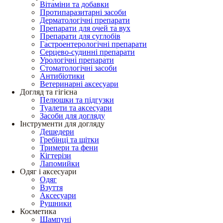
Вітаміни та добавки
Протипаразитарні засоби
Дерматологічні препарати
Препарати для очей та вух
Препарати для суглобів
Гастроентерологічні препарати
Серцево-судинні препарати
Урологічні препарати
Стоматологічні засоби
Антибіотики
Ветеринарні аксесуари
Догляд та гігієна
Пелюшки та підгузки
Туалети та аксесуари
Засоби для догляду
Інструменти для догляду
Дешедери
Гребінці та щітки
Тримери та фени
Кігтерізи
Лапомийки
Одяг і аксесуари
Одяг
Взуття
Аксесуари
Рушники
Косметика
Шампуні