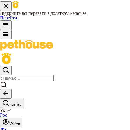
Відкрийте всі переваги з додатком Pethouse
Перейти
Знайти
Укр
Рос
Увійти