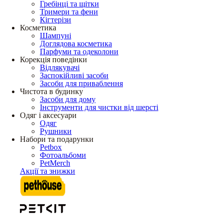
Гребінці та щітки
Тримери та фени
Кігтерізи
Косметика
Шампуні
Доглядова косметика
Парфуми та одеколони
Корекція поведінки
Відлякувачі
Заспокійливі засоби
Засоби для приваблення
Чистота в будинку
Засоби для дому
Інструменти для чистки від шерсті
Одяг і аксесуари
Одяг
Рушники
Набори та подарунки
Petbox
Фотоальбоми
PetMerch
Акції та знижки