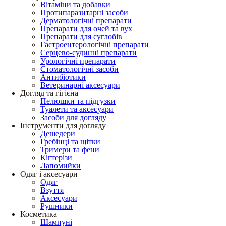
Вітаміни та добавки
Протипаразитарні засоби
Дерматологічні препарати
Препарати для очей та вух
Препарати для суглобів
Гастроентерологічні препарати
Серцево-судинні препарати
Урологічні препарати
Стоматологічні засоби
Антибіотики
Ветеринарні аксесуари
Догляд та гігієна
Пелюшки та підгузки
Туалети та аксесуари
Засоби для догляду
Інструменти для догляду
Дешедери
Гребінці та щітки
Тримери та фени
Кігтерізи
Лапомийки
Одяг і аксесуари
Одяг
Взуття
Аксесуари
Рушники
Косметика
Шампуні