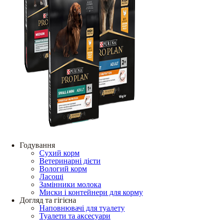
Годування
Сухий корм
Ветеринарні дієти
Вологий корм
Ласощі
Замінники молока
Миски і контейнери для корму
Догляд та гігієна
Наповнювачі для туалету
Туалети та аксесуари