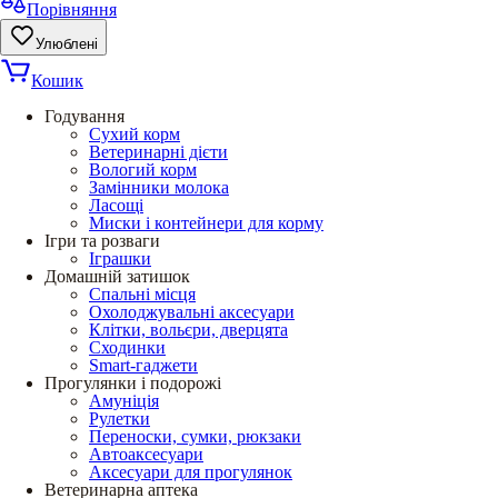
Порівняння
Улюблені
Кошик
Годування
Сухий корм
Ветеринарні дієти
Вологий корм
Замінники молока
Ласощі
Миски і контейнери для корму
Ігри та розваги
Іграшки
Домашній затишок
Спальні місця
Охолоджувальні аксесуари
Клітки, вольєри, дверцята
Сходинки
Smart-гаджети
Прогулянки і подорожі
Амуніція
Рулетки
Переноски, сумки, рюкзаки
Автоаксесуари
Аксесуари для прогулянок
Ветеринарна аптека