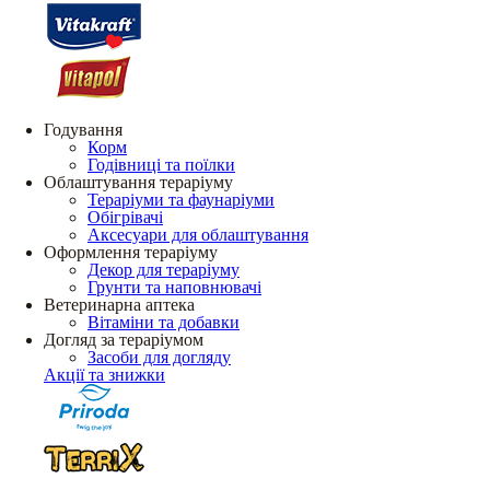
Годування
Корм
Годівниці та поїлки
Облаштування тераріуму
Тераріуми та фаунаріуми
Обігрівачі
Аксесуари для облаштування
Оформлення тераріуму
Декор для тераріуму
Грунти та наповнювачі
Ветеринарна аптека
Вітаміни та добавки
Догляд за тераріумом
Засоби для догляду
Акції та знижки