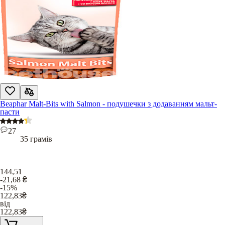
Beaphar Malt-Bits with Salmon - подушечки з додаванням мальт-
пасти
27
35 грамів
144,51
-21,68
₴
-15%
122,83
₴
від
122,83
₴