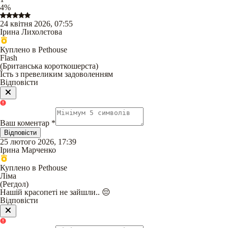
4
%
24 квітня 2026, 07:55
Ірина Лихолєтова
Куплено в Pethouse
Flash
(
Британська короткошерста
)
Їсть з превеликим задоволенням
Відповісти
Ваш коментар
*
Відповісти
25 лютого 2026, 17:39
Ірина Марченко
Куплено в Pethouse
Ліма
(
Регдол
)
Нашій красопеті не зайшли.. 😔
Відповісти