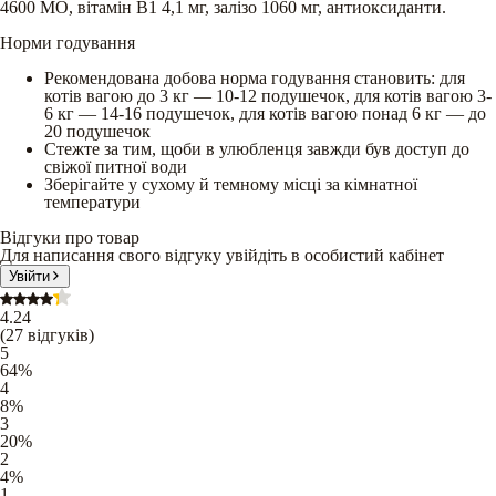
4600 МО, вітамін В1 4,1 мг, залізо 1060 мг, антиоксиданти.
Норми годування
Рекомендована добова норма годування становить: для
котів вагою до 3 кг — 10-12 подушечок, для котів вагою 3-
6 кг — 14-16 подушечок, для котів вагою понад 6 кг — до
20 подушечок
Стежте за тим, щоби в улюбленця завжди був доступ до
свіжої питної води
Зберігайте у сухому й темному місці за кімнатної
температури
Відгуки про товар
Для написання свого відгуку увійдіть в особистий кабінет
Увійти
4.24
(
27
відгуків
)
5
64
%
4
8
%
3
20
%
2
4
%
1