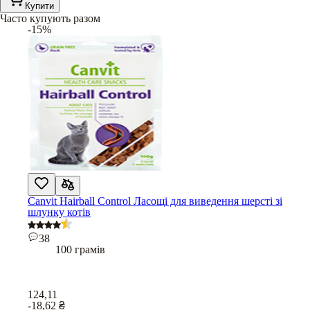
Купити
Часто купують разом
-15%
Canvit Hairball Control Ласощі для виведення шерсті зі
шлунку котів
38
100 грамів
124,11
-18,62
₴