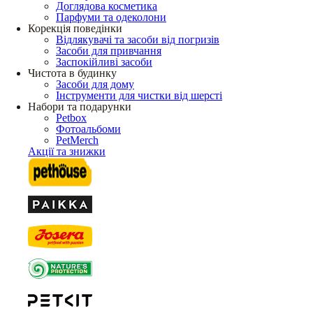
Доглядова косметика
Парфуми та одеколони
Корекція поведінки
Відлякувачі та засоби від погризів
Засоби для привчання
Заспокійливі засоби
Чистота в будинку
Засоби для дому
Інструменти для чистки від шерсті
Набори та подарунки
Petbox
Фотоальбоми
PetMerch
Акції та знижки