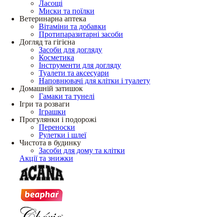
Ласощі
Миски та поїлки
Ветеринарна аптека
Вітаміни та добавки
Протипаразитарні засоби
Догляд та гігієна
Засоби для догляду
Косметика
Інструменти для догляду
Туалети та аксесуари
Наповнювачі для клітки і туалету
Домашній затишок
Гамаки та тунелі
Ігри та розваги
Іграшки
Прогулянки і подорожі
Переноски
Рулетки і шлеї
Чистота в будинку
Засоби для дому та клітки
Акції та знижки