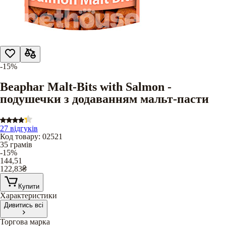
-15%
Beaphar Malt-Bits with Salmon -
подушечки з додаванням мальт-пасти
27 відгуків
Код товару
:
02521
35 грамів
-15%
144,51
122,83
₴
Купити
Характеристики
Дивитись всі
Торгова марка