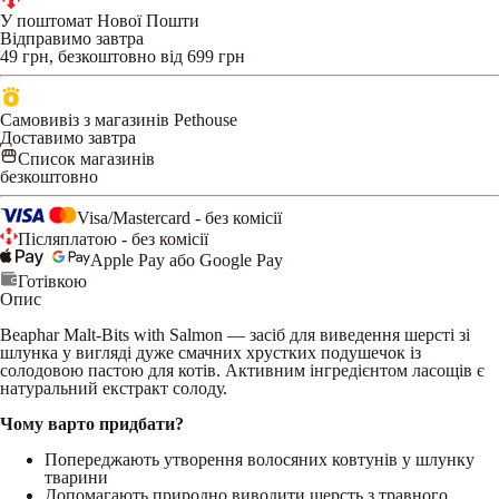
У поштомат Нової Пошти
Відправимо завтра
49 грн, безкоштовно від 699 грн
Самовивіз з магазинів Pethouse
Доставимо завтра
Список магазинів
безкоштовно
Visa/Mastercard - без комісії
Післяплатою - без комісії
Apple Pay або Google Pay
Готівкою
Опис
Beaphar Malt-Bits with Salmon — засіб для виведення шерсті зі
шлунка у вигляді дуже смачних хрустких подушечок із
солодовою пастою для котів. Активним інгредієнтом ласощів є
натуральний екстракт солоду.
Чому варто придбати?
Попереджають утворення волосяних ковтунів у шлунку
тварини
Допомагають природно виводити шерсть з травного