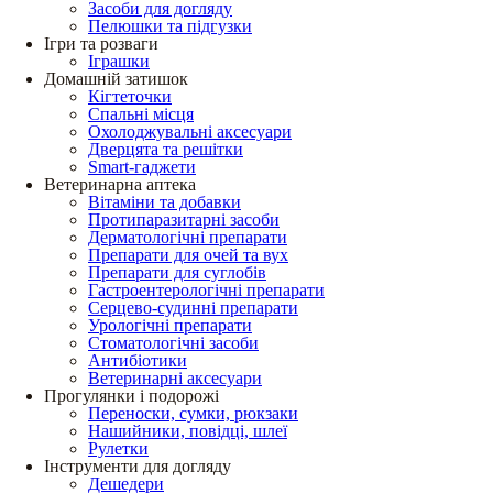
Засоби для догляду
Пелюшки та підгузки
Ігри та розваги
Іграшки
Домашній затишок
Кігтеточки
Спальні місця
Охолоджувальні аксесуари
Дверцята та решітки
Smart-гаджети
Ветеринарна аптека
Вітаміни та добавки
Протипаразитарні засоби
Дерматологічні препарати
Препарати для очей та вух
Препарати для суглобів
Гастроентерологічні препарати
Серцево-судинні препарати
Урологічні препарати
Стоматологічні засоби
Антибіотики
Ветеринарні аксесуари
Прогулянки і подорожі
Переноски, сумки, рюкзаки
Нашийники, повідці, шлеї
Рулетки
Інструменти для догляду
Дешедери