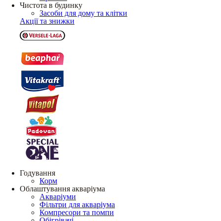
Чистота в будинку
Засоби для дому та клітки
Акції та знижки
Годування
Корм
Облаштування акваріума
Акваріуми
Фільтри для акваріума
Компресори та помпи
Обігрівачі