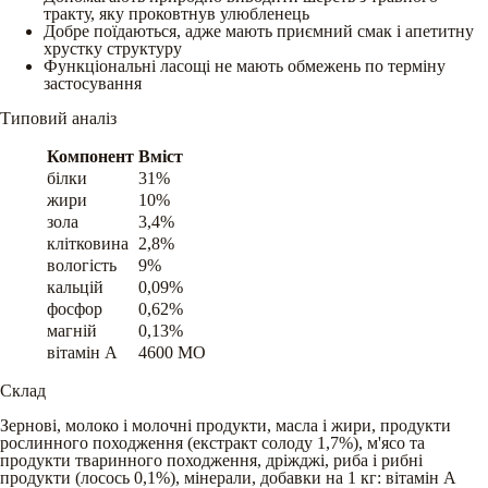
тракту, яку проковтнув улюбленець
Добре поїдаються, адже мають приємний смак і апетитну
хрустку структуру
Функціональні ласощі не мають обмежень по терміну
застосування
Типовий аналіз
Компонент
Вміст
білки
31%
жири
10%
зола
3,4%
клітковина
2,8%
вологість
9%
кальцій
0,09%
фосфор
0,62%
магній
0,13%
вітамін A
4600 МО
Склад
Зернові, молоко і молочні продукти, масла і жири, продукти
рослинного походження (екстракт солоду 1,7%), м'ясо та
продукти тваринного походження, дріжджі, риба і рибні
продукти (лосось 0,1%), мінерали, добавки на 1 кг: вітамін А