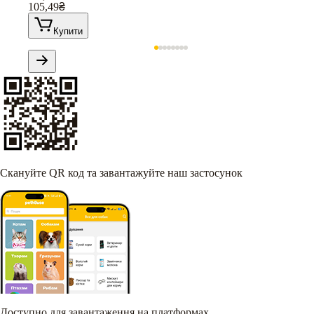
105,49
₴
Купити
Скануйте QR код та завантажуйте наш застосунок
Доступно для завантаження на платформах