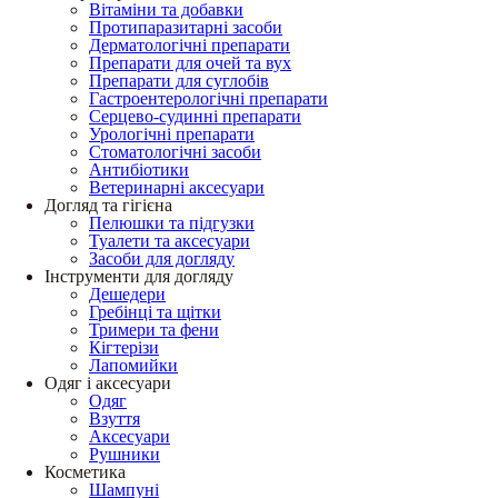
Вітаміни та добавки
Протипаразитарні засоби
Дерматологічні препарати
Препарати для очей та вух
Препарати для суглобів
Гастроентерологічні препарати
Серцево-судинні препарати
Урологічні препарати
Стоматологічні засоби
Антибіотики
Ветеринарні аксесуари
Догляд та гігієна
Пелюшки та підгузки
Туалети та аксесуари
Засоби для догляду
Інструменти для догляду
Дешедери
Гребінці та щітки
Тримери та фени
Кігтерізи
Лапомийки
Одяг і аксесуари
Одяг
Взуття
Аксесуари
Рушники
Косметика
Шампуні