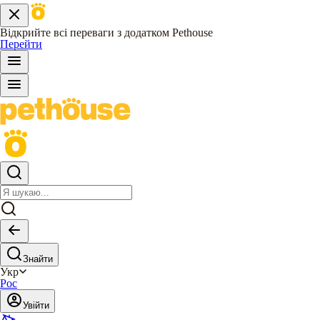
Відкрийте всі переваги з додатком Pethouse
Перейти
Знайти
Укр
Рос
Увійти