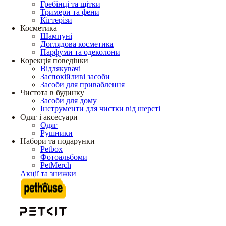
Гребінці та щітки
Тримери та фени
Кігтерізи
Косметика
Шампуні
Доглядова косметика
Парфуми та одеколони
Корекція поведінки
Відлякувачі
Заспокійливі засоби
Засоби для приваблення
Чистота в будинку
Засоби для дому
Інструменти для чистки від шерсті
Одяг і аксесуари
Одяг
Рушники
Набори та подарунки
Petbox
Фотоальбоми
PetMerch
Акції та знижки