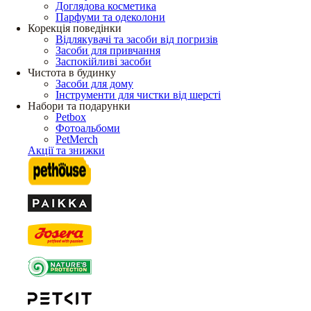
Доглядова косметика
Парфуми та одеколони
Корекція поведінки
Відлякувачі та засоби від погризів
Засоби для привчання
Заспокійливі засоби
Чистота в будинку
Засоби для дому
Інструменти для чистки від шерсті
Набори та подарунки
Petbox
Фотоальбоми
PetMerch
Акції та знижки