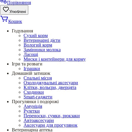
Порівняння
Улюблені
Кошик
Годування
Сухий корм
Ветеринарні дієти
Вологий корм
Замінники молока
Ласощі
Миски і контейнери для корму
Ігри та розваги
Іграшки
Домашній затишок
Спальні місця
Охолоджувальні аксесуари
Клітки, вольєри, дверцята
Сходинки
Smart-гаджети
Прогулянки і подорожі
Амуніція
Рулетки
Переноски, сумки, рюкзаки
Автоаксесуари
Аксесуари для прогулянок
Ветеринарна аптека