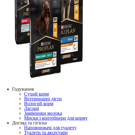
Годування
Сухий корм
Ветеринарні дієти
Вологий корм
Ласощі
Замінники молока
Миски і контейнери для корму
Догляд та гігієна
Наповнювачі для туалету
Туалети та аксесуари