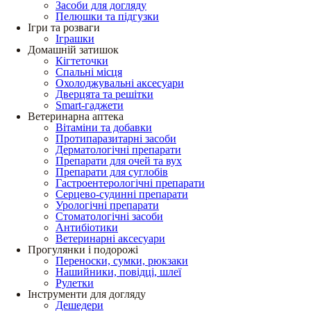
Засоби для догляду
Пелюшки та підгузки
Ігри та розваги
Іграшки
Домашній затишок
Кігтеточки
Спальні місця
Охолоджувальні аксесуари
Дверцята та решітки
Smart-гаджети
Ветеринарна аптека
Вітаміни та добавки
Протипаразитарні засоби
Дерматологічні препарати
Препарати для очей та вух
Препарати для суглобів
Гастроентерологічні препарати
Серцево-судинні препарати
Урологічні препарати
Стоматологічні засоби
Антибіотики
Ветеринарні аксесуари
Прогулянки і подорожі
Переноски, сумки, рюкзаки
Нашийники, повідці, шлеї
Рулетки
Інструменти для догляду
Дешедери