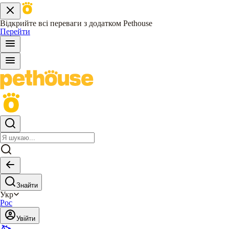
Відкрийте всі переваги з додатком Pethouse
Перейти
Знайти
Укр
Рос
Увійти