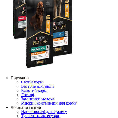
Годування
Сухий корм
Ветеринарні дієти
Вологий корм
Ласощі
Замінники молока
Миски і контейнери для корму
Догляд та гігієна
Наповнювачі для туалету
Туалети та аксесуари