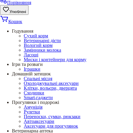
Порівняння
Улюблені
Кошик
Годування
Сухий корм
Ветеринарні дієти
Вологий корм
Замінники молока
Ласощі
Миски і контейнери для корму
Ігри та розваги
Іграшки
Домашній затишок
Спальні місця
Охолоджувальні аксесуари
Клітки, вольєри, дверцята
Сходинки
Smart-гаджети
Прогулянки і подорожі
Амуніція
Рулетки
Переноски, сумки, рюкзаки
Автоаксесуари
Аксесуари для прогулянок
Ветеринарна аптека