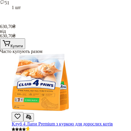
51
1 шт
630,70
₴
від
630,70
₴
Купити
Часто купують разом
Клуб 4 Лапи Premium з куркою для дорослих котів