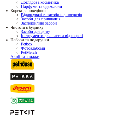
Доглядова косметика
Парфуми та одеколони
Корекція поведінки
Відлякувачі та засоби від погризів
Засоби для привчання
Заспокійливі засоби
Чистота в будинку
Засоби для дому
Інструменти для чистки від шерсті
Набори та подарунки
Petbox
Фотоальбоми
PetMerch
Акції та знижки