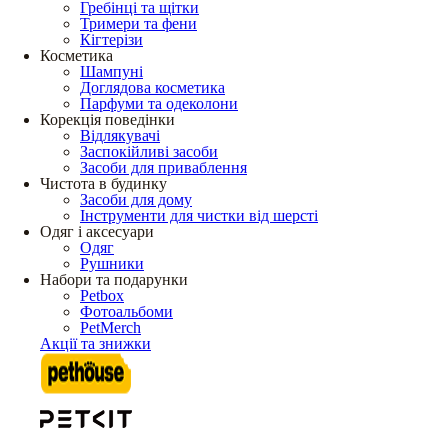
Гребінці та щітки
Тримери та фени
Кігтерізи
Косметика
Шампуні
Доглядова косметика
Парфуми та одеколони
Корекція поведінки
Відлякувачі
Заспокійливі засоби
Засоби для приваблення
Чистота в будинку
Засоби для дому
Інструменти для чистки від шерсті
Одяг і аксесуари
Одяг
Рушники
Набори та подарунки
Petbox
Фотоальбоми
PetMerch
Акції та знижки