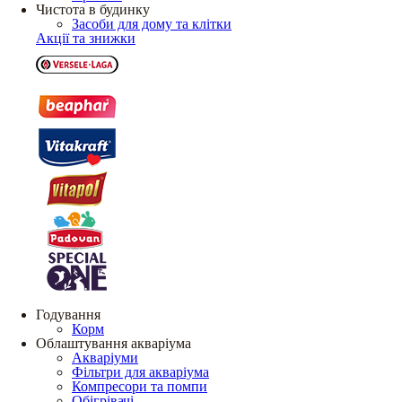
Чистота в будинку
Засоби для дому та клітки
Акції та знижки
Годування
Корм
Облаштування акваріума
Акваріуми
Фільтри для акваріума
Компресори та помпи
Обігрівачі