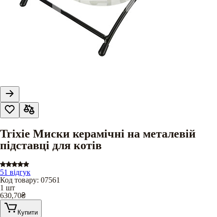
Trixie Миски керамічні на металевій
підставці для котів
51 відгук
Код товару
:
07561
1 шт
630,70
₴
Купити