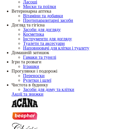
Ласощі
Миски та поїлки
Ветеринарна аптека
Вітаміни та добавки
Протипаразитарні засоби
Догляд та гігієна
Засоби для догляду
Косметика
Інструменти для догляду
Туалети та аксесуари
Наповнювачі для клітки і туалету
Домашній затишок
Гамаки та тунелі
Ігри та розваги
Іграшки
Прогулянки і подорожі
Переноски
Рулетки і шлеї
Чистота в будинку
Засоби для дому та клітки
Акції та знижки