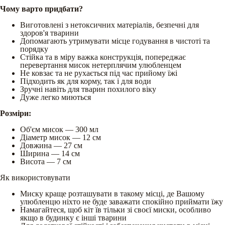
Чому варто придбати?
Виготовлені з нетоксичних матеріалів, безпечні для
здоров'я тварини
Допомагають утримувати місце годування в чистоті та
порядку
Стійка та в міру важка конструкція, попереджає
перевертання мисок нетерплячим улюбленцем
Не ковзає та не рухається під час прийому їжі
Підходить як для корму, так і для води
Зручні навіть для тварин похилого віку
Дуже легко миються
Розміри:
Об'єм мисок — 300 мл
Діаметр мисок — 12 см
Довжина — 27 см
Ширина — 14 см
Висота — 7 см
Як використовувати
Миску краще розташувати в такому місці, де Вашому
улюбленцю ніхто не буде заважати спокійно приймати їжу
Намагайтеся, щоб кіт їв тільки зі своєї миски, особливо
якщо в будинку є інші тварини