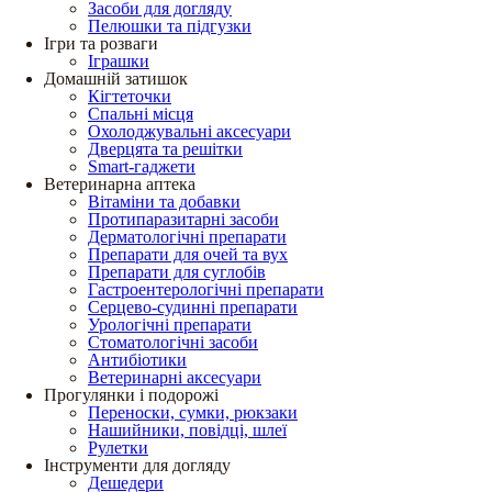
Засоби для догляду
Пелюшки та підгузки
Ігри та розваги
Іграшки
Домашній затишок
Кігтеточки
Спальні місця
Охолоджувальні аксесуари
Дверцята та решітки
Smart-гаджети
Ветеринарна аптека
Вітаміни та добавки
Протипаразитарні засоби
Дерматологічні препарати
Препарати для очей та вух
Препарати для суглобів
Гастроентерологічні препарати
Серцево-судинні препарати
Урологічні препарати
Стоматологічні засоби
Антибіотики
Ветеринарні аксесуари
Прогулянки і подорожі
Переноски, сумки, рюкзаки
Нашийники, повідці, шлеї
Рулетки
Інструменти для догляду
Дешедери