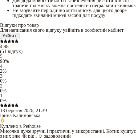
Для додаткової стійкості і забезпечення чистоти в місці
трапези під миску можна постелити спеціальний килимок
Не забувайте періодично мити миску, для цього добре
підходять звичайні миючі засоби для посуду
Відгуки про товар
Для написання свого відгуку увійдіть в особистий кабінет
Увійти
4.98
(
51
відгук
)
5
98
%
4
2
%
3
0
%
2
0
%
1
0
%
13 березня 2026, 21:39
Ірина Калиновська
Куплено в Pethouse
Мисочки дуже зручні і практичні у використанні. Котик куштує
з них вже 4й рік і ☺️ задоволений