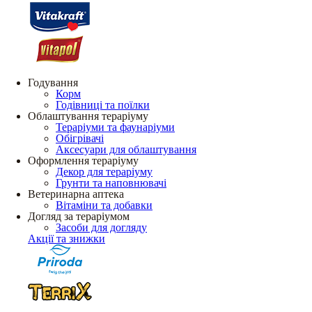
Годування
Корм
Годівниці та поїлки
Облаштування тераріуму
Тераріуми та фаунаріуми
Обігрівачі
Аксесуари для облаштування
Оформлення тераріуму
Декор для тераріуму
Грунти та наповнювачі
Ветеринарна аптека
Вітаміни та добавки
Догляд за тераріумом
Засоби для догляду
Акції та знижки