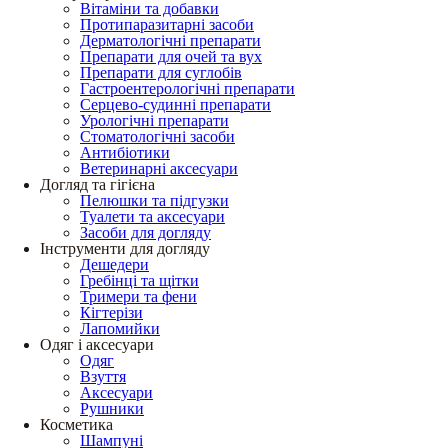
Вітаміни та добавки
Протипаразитарні засоби
Дерматологічні препарати
Препарати для очей та вух
Препарати для суглобів
Гастроентерологічні препарати
Серцево-судинні препарати
Урологічні препарати
Стоматологічні засоби
Антибіотики
Ветеринарні аксесуари
Догляд та гігієна
Пелюшки та підгузки
Туалети та аксесуари
Засоби для догляду
Інструменти для догляду
Дешедери
Гребінці та щітки
Тримери та фени
Кігтерізи
Лапомийки
Одяг і аксесуари
Одяг
Взуття
Аксесуари
Рушники
Косметика
Шампуні