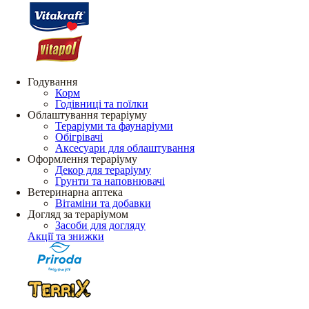
Годування
Корм
Годівниці та поїлки
Облаштування тераріуму
Тераріуми та фаунаріуми
Обігрівачі
Аксесуари для облаштування
Оформлення тераріуму
Декор для тераріуму
Грунти та наповнювачі
Ветеринарна аптека
Вітаміни та добавки
Догляд за тераріумом
Засоби для догляду
Акції та знижки