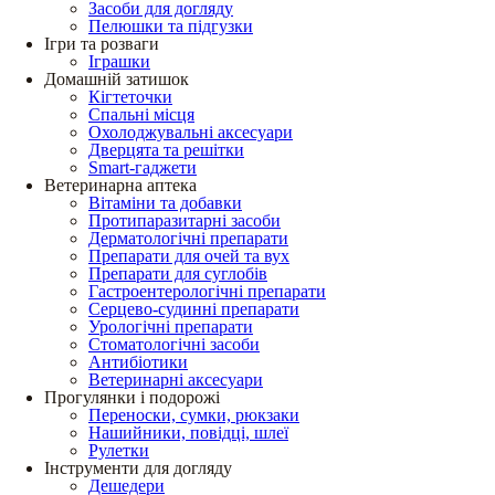
Засоби для догляду
Пелюшки та підгузки
Ігри та розваги
Іграшки
Домашній затишок
Кігтеточки
Спальні місця
Охолоджувальні аксесуари
Дверцята та решітки
Smart-гаджети
Ветеринарна аптека
Вітаміни та добавки
Протипаразитарні засоби
Дерматологічні препарати
Препарати для очей та вух
Препарати для суглобів
Гастроентерологічні препарати
Серцево-судинні препарати
Урологічні препарати
Стоматологічні засоби
Антибіотики
Ветеринарні аксесуари
Прогулянки і подорожі
Переноски, сумки, рюкзаки
Нашийники, повідці, шлеї
Рулетки
Інструменти для догляду
Дешедери