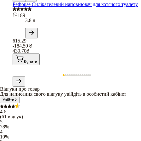
Pethouse Силікагелевий наповнювач для котячого туалету
189
3,8 л
615,29
-184,59
₴
430,70
₴
Купити
Відгуки про товар
Для написання свого відгуку увійдіть в особистий кабінет
Увійти
4.6
(
61
відгук
)
5
78
%
4
10
%