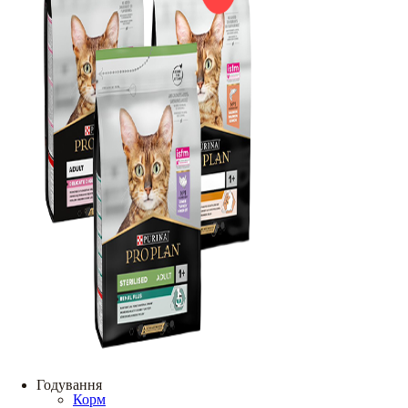
Годування
Корм