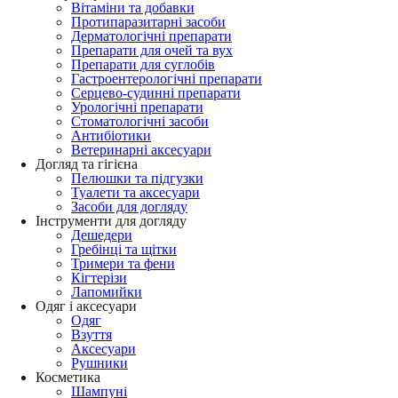
Вітаміни та добавки
Протипаразитарні засоби
Дерматологічні препарати
Препарати для очей та вух
Препарати для суглобів
Гастроентерологічні препарати
Серцево-судинні препарати
Урологічні препарати
Стоматологічні засоби
Антибіотики
Ветеринарні аксесуари
Догляд та гігієна
Пелюшки та підгузки
Туалети та аксесуари
Засоби для догляду
Інструменти для догляду
Дешедери
Гребінці та щітки
Тримери та фени
Кігтерізи
Лапомийки
Одяг і аксесуари
Одяг
Взуття
Аксесуари
Рушники
Косметика
Шампуні