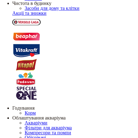
Чистота в будинку
Засоби для дому та клітки
Акції та знижки
Годування
Корм
Облаштування акваріума
Акваріуми
Фільтри для акваріума
Компресори та помпи
Обігрівачі