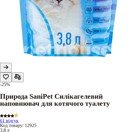
-25%
Природа SaniPet Силікагелевий
наповнювач для котячого туалету
61 відгук
Код товару
:
12925
3,8 л