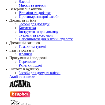
Ласощі
Миски та поїлки
Ветеринарна аптека
Вітаміни та добавки
Протипаразитарні засоби
Догляд та гігієна
Засоби для догляду
Косметика
Інструменти для догляду
Туалети та аксесуари
Наповнювачі для клітки і туалету
Домашній затишок
Гамаки та тунелі
Ігри та розваги
Іграшки
Прогулянки і подорожі
Переноски
Рулетки і шлеї
Чистота в будинку
Засоби для дому та клітки
Акції та знижки