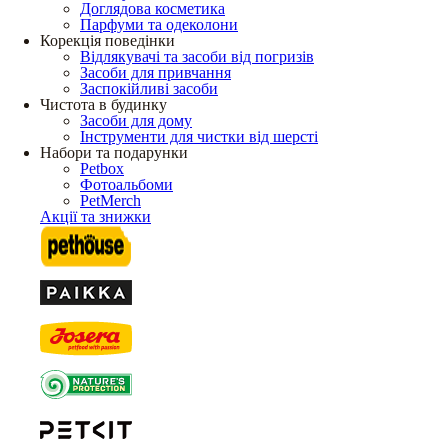
Доглядова косметика
Парфуми та одеколони
Корекція поведінки
Відлякувачі та засоби від погризів
Засоби для привчання
Заспокійливі засоби
Чистота в будинку
Засоби для дому
Інструменти для чистки від шерсті
Набори та подарунки
Petbox
Фотоальбоми
PetMerch
Акції та знижки