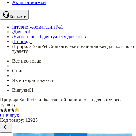
Акції та знижки
Контакти
Інтернет-зоомагазин №1
/
Для котів
/
Наповнювачі для туалету для котів
/
Природа
/
Природа SaniPet Силікагелевий наповнювач для котячого
туалету
Все про товар
Опис
Як використовувати
Відгуки
61
Природа SaniPet Силікагелевий наповнювач для котячого
туалету
61 відгук
Код товару
:
12925