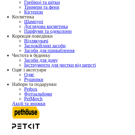
Гребінці та щітки
Тримери та фени
Кігтерізи
Косметика
Шампуні
Доглядова косметика
Парфуми та одеколони
Корекція поведінки
Відлякувачі
Заспокійливі засоби
Засоби для приваблення
Чистота в будинку
Засоби для дому
Інструменти для чистки від шерсті
Одяг і аксесуари
Одяг
Рушники
Набори та подарунки
Petbox
Фотоальбоми
PetMerch
Акції та знижки