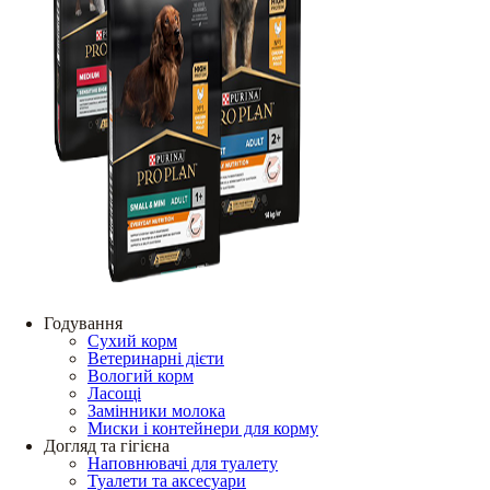
Годування
Сухий корм
Ветеринарні дієти
Вологий корм
Ласощі
Замінники молока
Миски і контейнери для корму
Догляд та гігієна
Наповнювачі для туалету
Туалети та аксесуари