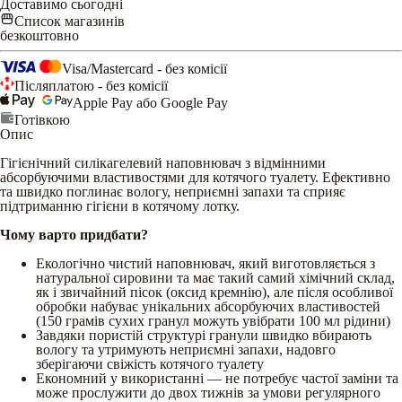
Доставимо сьогодні
Список магазинів
безкоштовно
Visa/Mastercard - без комісії
Післяплатою - без комісії
Apple Pay або Google Pay
Готівкою
Опис
Гігієнічний силікагелевий наповнювач з відмінними
абсорбуючими властивостями для котячого туалету. Ефективно
та швидко поглинає вологу, неприємні запахи та сприяє
підтриманню гігієни в котячому лотку.
Чому варто придбати?
Екологічно чистий наповнювач, який виготовляється з
натуральної сировини та має такий самий хімічний склад,
як і звичайний пісок (оксид кремнію), але після особливої
обробки набуває унікальних абсорбуючих властивостей
(150 грамів сухих гранул можуть увібрати 100 мл рідини)
Завдяки пористій структурі гранули швидко вбирають
вологу та утримують неприємні запахи, надовго
зберігаючи свіжість котячого туалету
Економний у використанні — не потребує частої заміни та
може прослужити до двох тижнів за умови регулярного