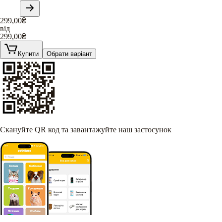
299,00
₴
від
299,00
₴
Купити
Обрати варіант
Скануйте QR код та завантажуйте наш застосунок