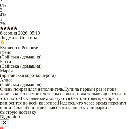
3
6
%
2
4
%
1
2
%
8 серпня 2026, 05:13
Людмила Иолкина
Куплено в Pethouse
Грэйс
(
Свійська / домашня
)
Бэтти
(
Свійська / домашня
)
Марфа
(
Британська короткошерста
)
Алиса
(
Свійська / домашня
)
Очень понравился наполнитель.Купила первый раз и пока
довольна.Но из моих четверых кошек, пока только одна ходит в
этот лоток! Остальные ,пользуются бентонитовым,который
разносится по всей квартире.Надеюсь,что через время перейдут
и они..Спасибо и отдельная благодарность за подарки и
быструю доставку
Відповісти