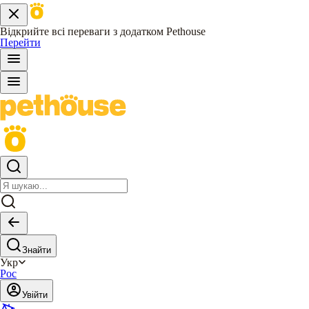
Відкрийте всі переваги з додатком Pethouse
Перейти
Знайти
Укр
Рос
Увійти