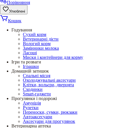
Порівняння
Улюблені
Кошик
Годування
Сухий корм
Ветеринарні дієти
Вологий корм
Замінники молока
Ласощі
Миски і контейнери для корму
Ігри та розваги
Іграшки
Домашній затишок
Спальні місця
Охолоджувальні аксесуари
Клітки, вольєри, дверцята
Сходинки
Smart-гаджети
Прогулянки і подорожі
Амуніція
Рулетки
Переноски, сумки, рюкзаки
Автоаксесуари
Аксесуари для прогулянок
Ветеринарна аптека