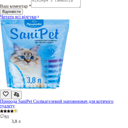
Ваш коментар
*
Відповісти
Читати всі відгуки
Природа SaniPet Силікагелевий наповнювач для котячого
туалету
61
3,8 л