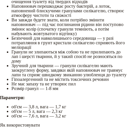
очищення туалету від твердих відходів
Наповнювач перешкоджає росту бактерій, а лоток,
наповнений блискучими гранулами силікагелю, створює
атмосферу чистоти та свіжості
Ви завжди будете знати, коли потрібно змінити
наповнювач — під час поглинання рідини він поступово
змінює колір (спочатку гранули темніють, а потім
набувають жовтуватого відтінку)
Безпечний для навколишнього середовища — у разі
потрапляння в грунт кристали силікагелю сприяють його
меліорації
Гранули не злипаються між собою та не прилипають до
лап і шерсті тварини, й у такий спосіб не розносяться по
дому
Зручний для тварини — гранули силікагелю мають
заокруглену форму, завдяки якій наповнювач не травмує
лапи та сприяє швидкому звиканню улюбленця до туалету
Гіпоалергенний та не містить токсичних речовин
Не має запаху та не утворює пил
Розмір гранул — 1-8 мм
Параметри
:
об'єм — 3,8 л, вага — 1,7 кг
об'єм — 5 л, вага — 2,3 кг
об'єм — 7,6 л, вага — 3,2 кг
Як використовувати