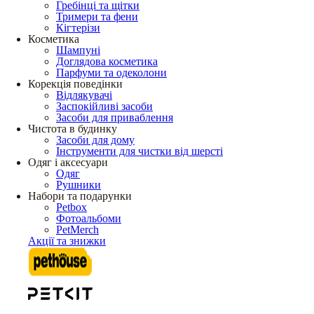
Гребінці та щітки
Тримери та фени
Кігтерізи
Косметика
Шампуні
Доглядова косметика
Парфуми та одеколони
Корекція поведінки
Відлякувачі
Заспокійливі засоби
Засоби для приваблення
Чистота в будинку
Засоби для дому
Інструменти для чистки від шерсті
Одяг і аксесуари
Одяг
Рушники
Набори та подарунки
Petbox
Фотоальбоми
PetMerch
Акції та знижки