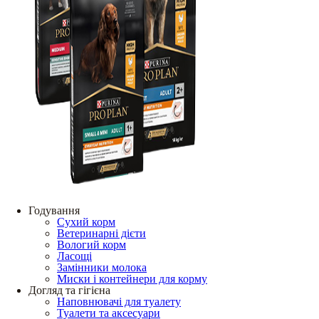
Годування
Сухий корм
Ветеринарні дієти
Вологий корм
Ласощі
Замінники молока
Миски і контейнери для корму
Догляд та гігієна
Наповнювачі для туалету
Туалети та аксесуари