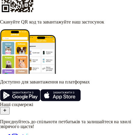
Скануйте QR код та завантажуйте наш застосунок
Доступно для завантаження на платформах
Наші соцмережі
Приєднуйтесь до спільноти петбатьків та залишайтеся на хвилі
звірячого щастя!