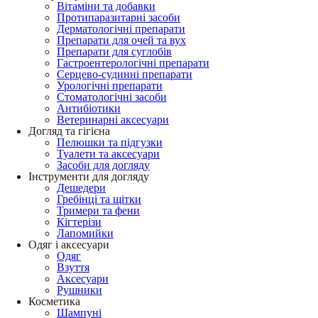
Вітаміни та добавки
Протипаразитарні засоби
Дерматологічні препарати
Препарати для очей та вух
Препарати для суглобів
Гастроентерологічні препарати
Серцево-судинні препарати
Урологічні препарати
Стоматологічні засоби
Антибіотики
Ветеринарні аксесуари
Догляд та гігієна
Пелюшки та підгузки
Туалети та аксесуари
Засоби для догляду
Інструменти для догляду
Дешедери
Гребінці та щітки
Тримери та фени
Кігтерізи
Лапомийки
Одяг і аксесуари
Одяг
Взуття
Аксесуари
Рушники
Косметика
Шампуні