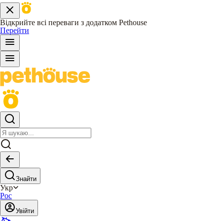
Відкрийте всі переваги з додатком Pethouse
Перейти
Знайти
Укр
Рос
Увійти