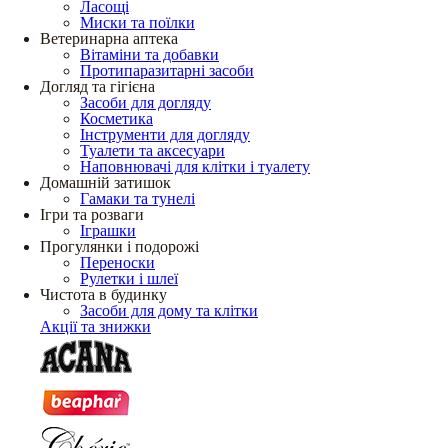
Ласощі
Миски та поїлки
Ветеринарна аптека
Вітаміни та добавки
Протипаразитарні засоби
Догляд та гігієна
Засоби для догляду
Косметика
Інструменти для догляду
Туалети та аксесуари
Наповнювачі для клітки і туалету
Домашній затишок
Гамаки та тунелі
Ігри та розваги
Іграшки
Прогулянки і подорожі
Переноски
Рулетки і шлеї
Чистота в будинку
Засоби для дому та клітки
Акції та знижки