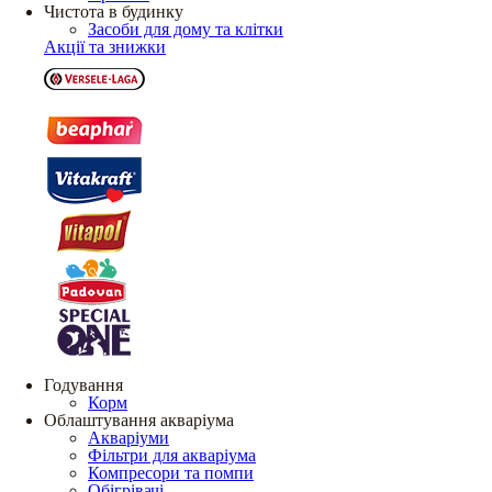
Чистота в будинку
Засоби для дому та клітки
Акції та знижки
Годування
Корм
Облаштування акваріума
Акваріуми
Фільтри для акваріума
Компресори та помпи
Обігрівачі