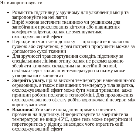
Як використовувати
Розмістіть підстилку у зручному для улюбленця місці та
запропонуйте на неї лягти
Виріб можна застелити тканиною чи рушником для
запобігання проколювання кігтями або підвищення
комфорту звірятка, однак це зменшуватиме
охолоджувальний ефект
Періодично чистьте підстилку — протирайте її вологою
губкою або серветкою; у разі потреби просушити можна за
допомогою сухої тканини
Для зручності транспортування складіть підстилку за
спеціальними лініями згину, однак не рекомендовано
зберігати килимок складеним на постійній основі,
оскільки через коливання температури на ньому може
утворюватись конденсат
Зверніть увагу,
що за високої температури навколишнього
середовища, а також підвищених температур тіла звірятка,
охолоджувальний ефект може бути менш тривалим, адже
принцип роботи полягає в теплообміні. Для продовження
охолоджувального ефекту робіть короткочасні перерви між
користуваннями
Важливо!
Уникайте попадання прямих сонячних
променів на підстилку. Використовуйте та зберігайте за
температури не вище 45°C, адже гель може перегрітися й
перетворитись у рідину, внаслідок чого втратить свій
охолоджувальний ефект