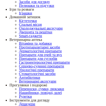
Засоби для догляду
Пелюшки та підгузки
Ігри та розваги
Іграшки
Домашній затишок
Кігтеточки
Спальні місця
Охолоджувальні аксесуари
Дверцята та решітки
Smart-гаджети
Ветеринарна аптека
Вітаміни та добавки
Протипаразитарні засоби
Дерматологічні препарати
Препарати для очей та вух
Препарати для суглобів
Гастроентерологічні препарати
Серцево-судинні препарати
Урологічні препарати
Стоматологічні засоби
Антибіотики
Ветеринарні аксесуари
Прогулянки і подорожі
Переноски, сумки, рюкзаки
Нашийники, повідці, шлеї
Рулетки
Інструменти для догляду
Дешедери