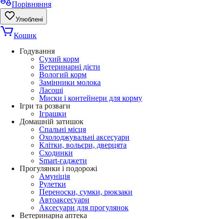
Порівняння
Улюблені
Кошик
Годування
Сухий корм
Ветеринарні дієти
Вологий корм
Замінники молока
Ласощі
Миски і контейнери для корму
Ігри та розваги
Іграшки
Домашній затишок
Спальні місця
Охолоджувальні аксесуари
Клітки, вольєри, дверцята
Сходинки
Smart-гаджети
Прогулянки і подорожі
Амуніція
Рулетки
Переноски, сумки, рюкзаки
Автоаксесуари
Аксесуари для прогулянок
Ветеринарна аптека