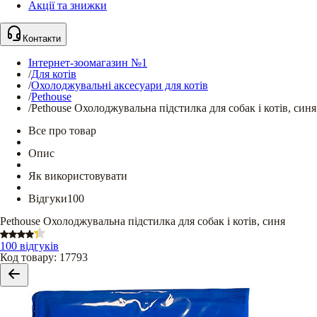
Акції та знижки
Контакти
Інтернет-зоомагазин №1
/
Для котів
/
Охолоджувальні аксесуари для котів
/
Pethouse
/
Pethouse Охолоджувальна підстилка для собак і котів, синя
Все про товар
Опис
Як використовувати
Відгуки
100
Pethouse Охолоджувальна підстилка для собак і котів, синя
100 відгуків
Код товару
:
17793