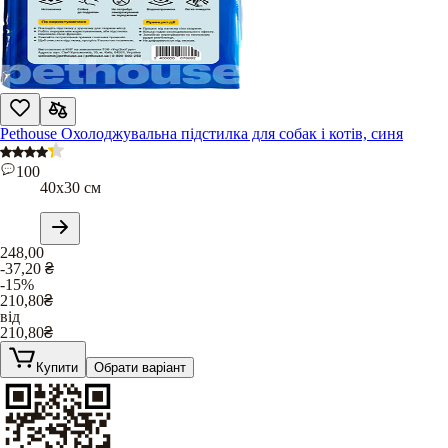
Pethouse Охолоджувальна підстилка для собак і котів, синя
100
40х30 см
248,00
-37,20
₴
-15%
210,80
₴
від
210,80
₴
Купити
Обрати варіант