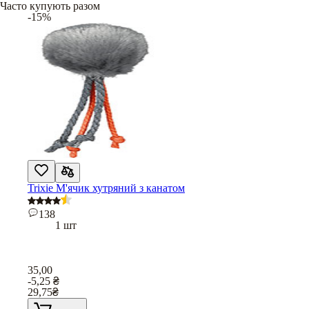
Часто купують разом
-15%
Trixie М'ячик хутряний з канатом
138
1 шт
35,00
-5,25
₴
29,75
₴