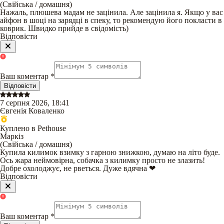
(
Свійська / домашня
)
Нажаль, плюшева мадам не зацінила. Але зацінила я. Якщо у вас
айфон в шоці на зарядці в спеку, то рекомендую його покласти в
коврик. Швидко прийде в свідомість)
Відповісти
Ваш коментар
*
Відповісти
7 серпня 2026, 18:41
Євгенія Коваленко
Куплено в Pethouse
Маркіз
(
Свійська / домашня
)
Купила килимок взимку з гарною знижкою, думаю на літо буде.
Ось жара неймовірна, собачка з килимку просто не злазить!
Добре охолоджує, не рветься. Дуже вдячна ❤
Відповісти
Ваш коментар
*