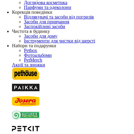
Доглядова косметика
Парфуми та одеколони
Корекція поведінки
Відлякувачі та засоби від погризів
Засоби для привчання
Заспокійливі засоби
Чистота в будинку
Засоби для дому
Інструменти для чистки від шерсті
Набори та подарунки
Petbox
Фотоальбоми
PetMerch
Акції та знижки