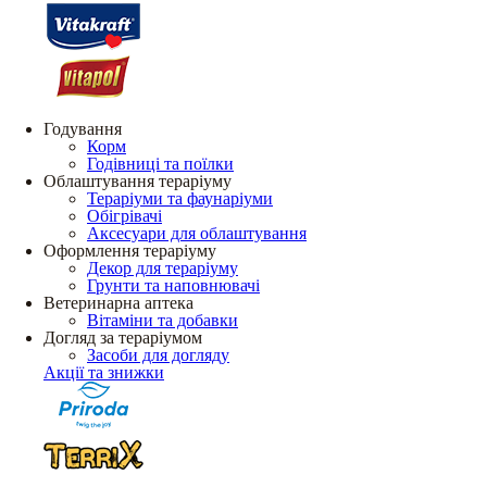
Годування
Корм
Годівниці та поїлки
Облаштування тераріуму
Тераріуми та фаунаріуми
Обігрівачі
Аксесуари для облаштування
Оформлення тераріуму
Декор для тераріуму
Грунти та наповнювачі
Ветеринарна аптека
Вітаміни та добавки
Догляд за тераріумом
Засоби для догляду
Акції та знижки