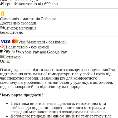
49 грн, безкоштовно від 699 грн
Самовивіз з магазинів Pethouse
Доставимо сьогодні
Список магазинів
безкоштовно
Visa/Mastercard - без комісії
Післяплатою - без комісії
Apple Pay або Google Pay
Готівкою
Опис
Охолоджувальна підстилка синього кольору для нормалізації та
підтримання оптимальної температури тіла у собак і котів під
час спекотної погоди. Незамінна річ для комфортного
самопочуття улюбленця в літній сезон у будинку, в автомобілі,
під час подорожей чи відпочинку на природі.
Чому варто придбати?
Підстилка виготовлена зі щільного, нетоксичного та
стійкого до подряпин воднепроникного матеріалу, а
всередині має наповнення з охолоджувального гелю
Допомагає природним чином знизити температуру тіла