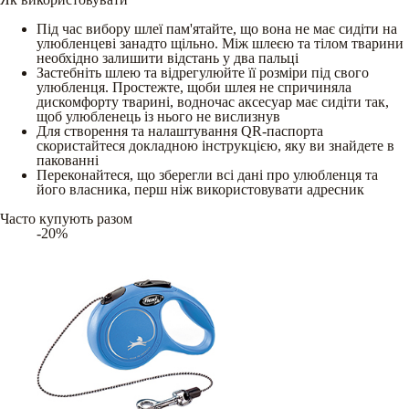
Під час вибору шлеї пам'ятайте, що вона не має сидіти на
улюбленцеві занадто щільно. Між шлеєю та тілом тварини
необхідно залишити відстань у два пальці
Застебніть шлею та відрегулюйте її розміри під свого
улюбленця. Простежте, щоби шлея не спричиняла
дискомфорту тварині, водночас аксесуар має сидіти так,
щоб улюбленець із нього не вислизнув
Для створення та налаштування QR-паспорта
скористайтеся докладною інструкцією, яку ви знайдете в
пакованні
Переконайтеся, що зберегли всі дані про улюбленця та
його власника, перш ніж використовувати адресник
Часто купують разом
-20%