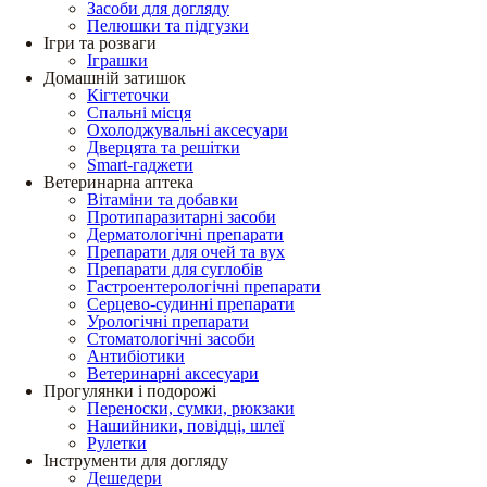
Засоби для догляду
Пелюшки та підгузки
Ігри та розваги
Іграшки
Домашній затишок
Кігтеточки
Спальні місця
Охолоджувальні аксесуари
Дверцята та решітки
Smart-гаджети
Ветеринарна аптека
Вітаміни та добавки
Протипаразитарні засоби
Дерматологічні препарати
Препарати для очей та вух
Препарати для суглобів
Гастроентерологічні препарати
Серцево-судинні препарати
Урологічні препарати
Стоматологічні засоби
Антибіотики
Ветеринарні аксесуари
Прогулянки і подорожі
Переноски, сумки, рюкзаки
Нашийники, повідці, шлеї
Рулетки
Інструменти для догляду
Дешедери