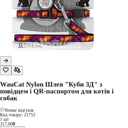
WauCat Nylon Шлея "Куби 3Д" з
повідцем і QR-паспортом для котів і
собак
Немає відгуків
Код товару
:
21752
1 шт
317,00
₴