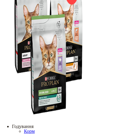
Годування
Корм