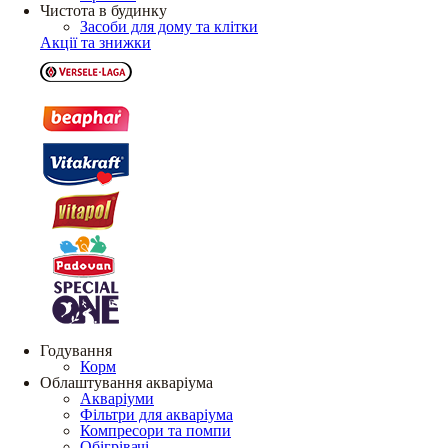
Чистота в будинку
Засоби для дому та клітки
Акції та знижки
Годування
Корм
Облаштування акваріума
Акваріуми
Фільтри для акваріума
Компресори та помпи
Обігрівачі