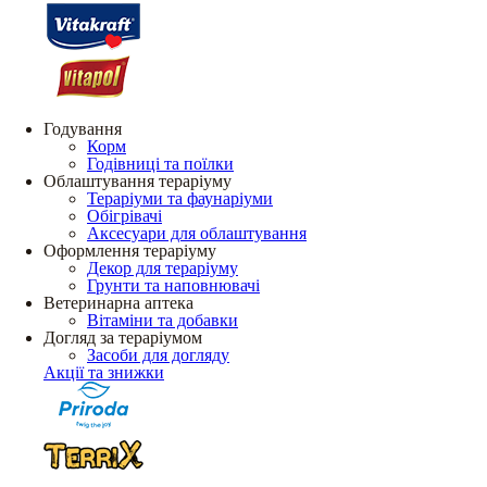
Годування
Корм
Годівниці та поїлки
Облаштування тераріуму
Тераріуми та фаунаріуми
Обігрівачі
Аксесуари для облаштування
Оформлення тераріуму
Декор для тераріуму
Грунти та наповнювачі
Ветеринарна аптека
Вітаміни та добавки
Догляд за тераріумом
Засоби для догляду
Акції та знижки