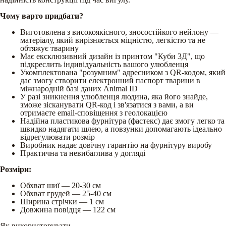
Чому варто придбати?
Виготовлена з високоякісного, зносостійкого нейлону —
матеріалу, який вирізняється міцністю, легкістю та не
обтяжує тварину
Має ексклюзивний дизайн із принтом "Куби 3Д", що
підкреслить індивідуальність вашого улюбленця
Укомплектована "розумним" адресником з QR-кодом, який
дає змогу створити електронний паспорт тварини в
міжнародній базі даних Animal ID
У разі зникнення улюбленця людина, яка його знайде,
зможе зісканувати QR-код і зв'язатися з вами, а ви
отримаєте email-сповіщення з геолокацією
Надійна пластикова фурнітура (фастекс) дає змогу легко та
швидко надягати шлею, а повзунки допомагають ідеально
відрегулювати розмір
Виробник надає довічну гарантію на фурнітуру виробу
Практична та невибаглива у догляді
Розміри:
Обхват шиї — 20-30 см
Обхват грудей — 25-40 см
Ширина стрічки — 1 см
Довжина повідця — 122 см
Як використовувати