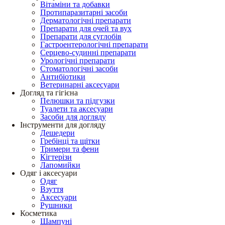
Вітаміни та добавки
Протипаразитарні засоби
Дерматологічні препарати
Препарати для очей та вух
Препарати для суглобів
Гастроентерологічні препарати
Серцево-судинні препарати
Урологічні препарати
Стоматологічні засоби
Антибіотики
Ветеринарні аксесуари
Догляд та гігієна
Пелюшки та підгузки
Туалети та аксесуари
Засоби для догляду
Інструменти для догляду
Дешедери
Гребінці та щітки
Тримери та фени
Кігтерізи
Лапомийки
Одяг і аксесуари
Одяг
Взуття
Аксесуари
Рушники
Косметика
Шампуні