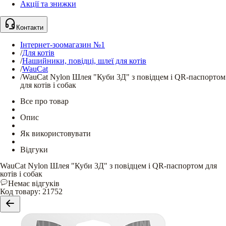
Акції та знижки
Контакти
Інтернет-зоомагазин №1
/
Для котів
/
Нашийники, повідці, шлеї для котів
/
WauCat
/
WauCat Nylon Шлея "Куби 3Д" з повідцем і QR-паспортом
для котів і собак
Все про товар
Опис
Як використовувати
Відгуки
WauCat Nylon Шлея "Куби 3Д" з повідцем і QR-паспортом для
котів і собак
Немає відгуків
Код товару
:
21752