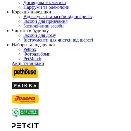
Доглядова косметика
Парфуми та одеколони
Корекція поведінки
Відлякувачі та засоби від погризів
Засоби для привчання
Заспокійливі засоби
Чистота в будинку
Засоби для дому
Інструменти для чистки від шерсті
Набори та подарунки
Petbox
Фотоальбоми
PetMerch
Акції та знижки