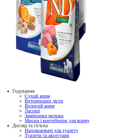
Годування
Сухий корм
Ветеринарні дієти
Вологий корм
Ласощі
Замінники молока
Миски і контейнери для корму
Догляд та гігієна
Наповнювачі для туалету
Туалети та аксесуари