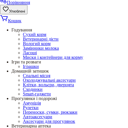
Порівняння
Улюблені
Кошик
Годування
Сухий корм
Ветеринарні дієти
Вологий корм
Замінники молока
Ласощі
Миски і контейнери для корму
Ігри та розваги
Іграшки
Домашній затишок
Спальні місця
Охолоджувальні аксесуари
Клітки, вольєри, дверцята
Сходинки
Smart-гаджети
Прогулянки і подорожі
Амуніція
Рулетки
Переноски, сумки, рюкзаки
Автоаксесуари
Аксесуари для прогулянок
Ветеринарна аптека