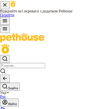
Відкрийте всі переваги з додатком Pethouse
Перейти
Знайти
Укр
Рос
Увійти