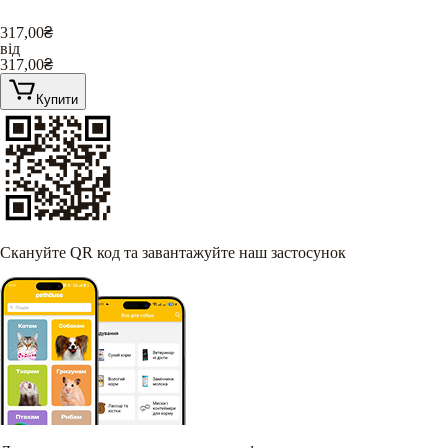
317,00
₴
від
317,00
₴
Купити
Скануйте QR код та завантажуйте наш застосунок