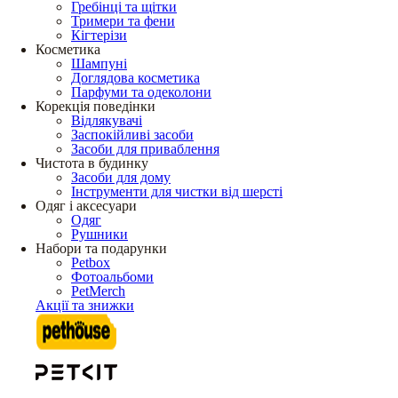
Гребінці та щітки
Тримери та фени
Кігтерізи
Косметика
Шампуні
Доглядова косметика
Парфуми та одеколони
Корекція поведінки
Відлякувачі
Заспокійливі засоби
Засоби для приваблення
Чистота в будинку
Засоби для дому
Інструменти для чистки від шерсті
Одяг і аксесуари
Одяг
Рушники
Набори та подарунки
Petbox
Фотоальбоми
PetMerch
Акції та знижки