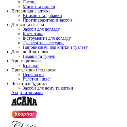
Ласощі
Миски та поїлки
Ветеринарна аптека
Вітаміни та добавки
Протипаразитарні засоби
Догляд та гігієна
Засоби для догляду
Косметика
Інструменти для догляду
Туалети та аксесуари
Наповнювачі для клітки і туалету
Домашній затишок
Гамаки та тунелі
Ігри та розваги
Іграшки
Прогулянки і подорожі
Переноски
Рулетки і шлеї
Чистота в будинку
Засоби для дому та клітки
Акції та знижки