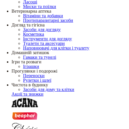
Ласощі
Миски та поїлки
Ветеринарна аптека
Вітаміни та добавки
Протипаразитарні засоби
Догляд та гігієна
Засоби для догляду
Косметика
Інструменти для догляду
Туалети та аксесуари
Наповнювачі для клітки і туалету
Домашній затишок
Гамаки та тунелі
Ігри та розваги
Іграшки
Прогулянки і подорожі
Переноски
Рулетки і шлеї
Чистота в будинку
Засоби для дому та клітки
Акції та знижки