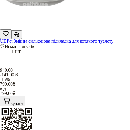
UBPet Змінна силіконова підкладка для котячого туалету
Немає відгуків
1 шт
940,00
-141,00
₴
-15%
799,00
₴
від
799,00
₴
Купити