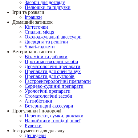
Засоби для догляду
Пелюшки та підгузки
Ігри та розваги
Іграшки
Домашній затишок
Кігтеточки
Спальні місця
Охолоджувальні аксесуари
Дверцята та решітки
Smart-гаджети
Ветеринарна аптека
Вітаміни та добавки
Протипаразитарні засоби
Дерматологічні препарати
Препарати для очей та вух
Препарати для суглобів
Гастроентерологічні препарати
Серцево-судинні препарати
Урологічні препарати
Стоматологічні засоби
Антибіотики
Ветеринарні аксесуари
Прогулянки і подорожі
Переноски, сумки, рюкзаки
Нашийники, повідці, шлеї
Рулетки
Інструменти для догляду
Дешедери