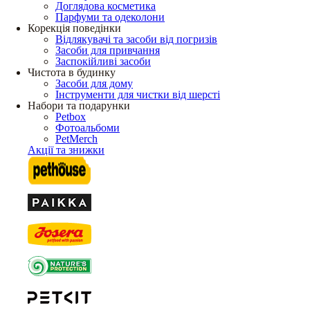
Доглядова косметика
Парфуми та одеколони
Корекція поведінки
Відлякувачі та засоби від погризів
Засоби для привчання
Заспокійливі засоби
Чистота в будинку
Засоби для дому
Інструменти для чистки від шерсті
Набори та подарунки
Petbox
Фотоальбоми
PetMerch
Акції та знижки