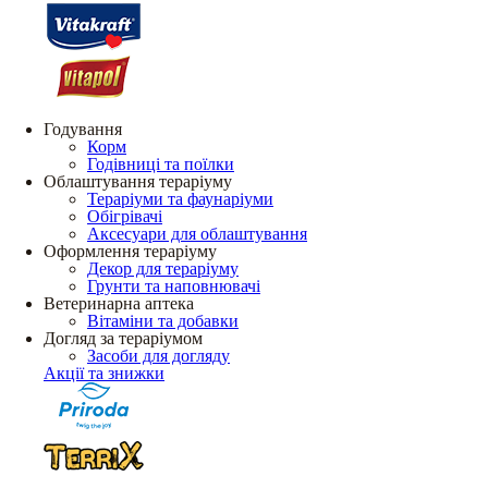
Годування
Корм
Годівниці та поїлки
Облаштування тераріуму
Тераріуми та фаунаріуми
Обігрівачі
Аксесуари для облаштування
Оформлення тераріуму
Декор для тераріуму
Грунти та наповнювачі
Ветеринарна аптека
Вітаміни та добавки
Догляд за тераріумом
Засоби для догляду
Акції та знижки