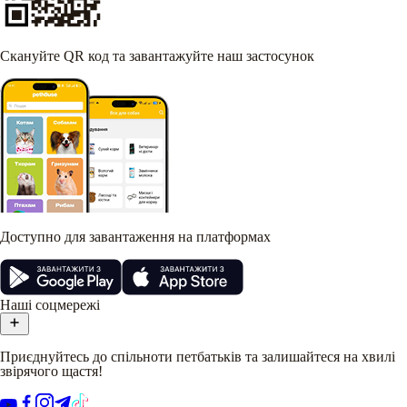
Скануйте QR код та завантажуйте наш застосунок
Доступно для завантаження на платформах
Наші соцмережі
Приєднуйтесь до спільноти петбатьків та залишайтеся на хвилі
звірячого щастя!