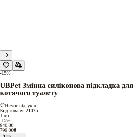
-15%
UBPet Змінна силіконова підкладка для
котячого туалету
Немає відгуків
Код товару
:
21035
1 шт
-15%
940,00
799,00
₴