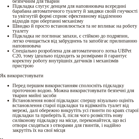
безпечним для тварин
Підкладка слугує денцем для наповнювача всередині
барабана автоматичного туалету й завдяки своїй гнучкості
та увігнутій формі сприяє ефективному відділенню
відходів при обертанні механізму
Швидко й просто встановлюється та не впливає на роботу
туалету
Підкладка не поглинає запахи, є стійкою до подряпин,
легко очищається від забруднень та запобігає прилипанню
наповнювача
Спеціально розроблена для автоматичного лотка UBPet
C20, тому ідеально підходить за розмірами й гарантує
коректну роботу внутрішніх датчиків і механізмів
пристрою
Як використовувати
Перед першим використанням сполосніть підкладку
проточною водою. Можна використовувати безпечні для
тварин мийні засоби
Встановлення нової підкладки: спершу візуально оцініть
встановлення старої підкладки та відімкніть туалет від
мережі, далі обережно викрутіть усі гвинти по краях старої
підкладки та приберіть її, після чого розмістіть нову
силіконову підкладку на місце, переконайтеся, що всі
отвори сходяться з отворами для гвинтів, і надійно
закрутіть їх на свої місця