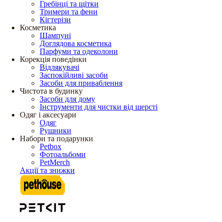
Гребінці та щітки
Тримери та фени
Кігтерізи
Косметика
Шампуні
Доглядова косметика
Парфуми та одеколони
Корекція поведінки
Відлякувачі
Заспокійливі засоби
Засоби для приваблення
Чистота в будинку
Засоби для дому
Інструменти для чистки від шерсті
Одяг і аксесуари
Одяг
Рушники
Набори та подарунки
Petbox
Фотоальбоми
PetMerch
Акції та знижки