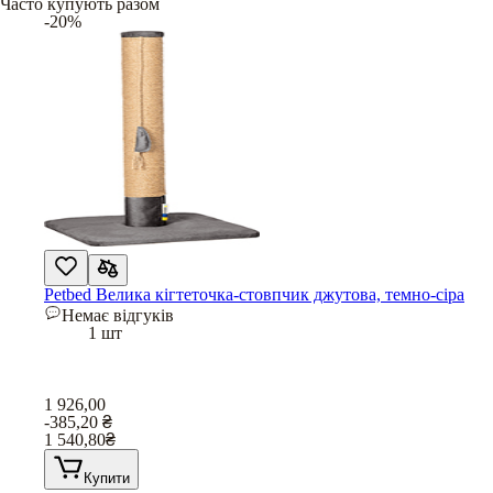
Часто купують разом
-20%
Petbed Велика кігтеточка-стовпчик джутова, темно-сіра
Немає відгуків
1 шт
1 926,00
-385,20
₴
1 540,80
₴
Купити