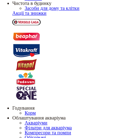
Чистота в будинку
Засоби для дому та клітки
Акції та знижки
Годування
Корм
Облаштування акваріума
Акваріуми
Фільтри для акваріума
Компресори та помпи
Обігрівачі