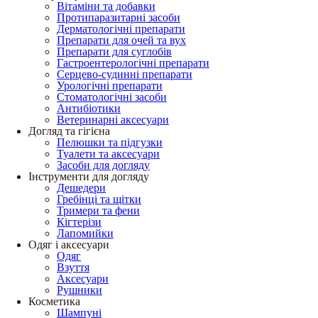
Вітаміни та добавки
Протипаразитарні засоби
Дерматологічні препарати
Препарати для очей та вух
Препарати для суглобів
Гастроентерологічні препарати
Серцево-судинні препарати
Урологічні препарати
Стоматологічні засоби
Антибіотики
Ветеринарні аксесуари
Догляд та гігієна
Пелюшки та підгузки
Туалети та аксесуари
Засоби для догляду
Інструменти для догляду
Дешедери
Гребінці та щітки
Тримери та фени
Кігтерізи
Лапомийки
Одяг і аксесуари
Одяг
Взуття
Аксесуари
Рушники
Косметика
Шампуні