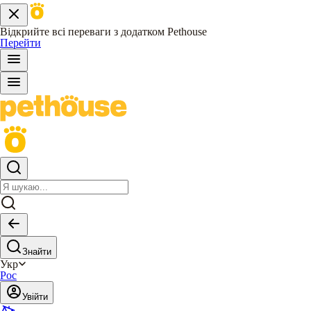
Відкрийте всі переваги з додатком Pethouse
Перейти
Знайти
Укр
Рос
Увійти