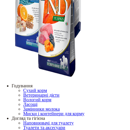
Годування
Сухий корм
Ветеринарні дієти
Вологий корм
Ласощі
Замінники молока
Миски і контейнери для корму
Догляд та гігієна
Наповнювачі для туалету
Туалети та аксесуари