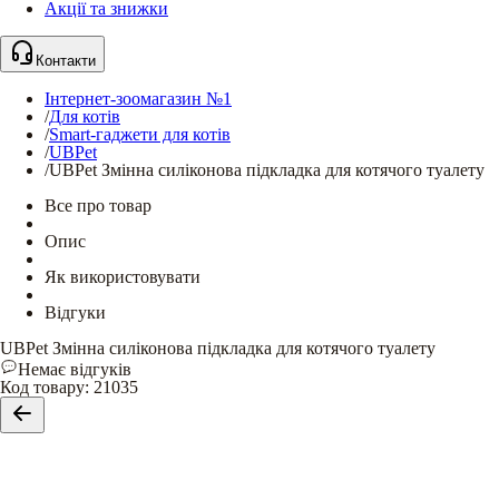
Акції та знижки
Контакти
Інтернет-зоомагазин №1
/
Для котів
/
Smart-гаджети для котів
/
UBPet
/
UBPet Змінна силіконова підкладка для котячого туалету
Все про товар
Опис
Як використовувати
Відгуки
UBPet Змінна силіконова підкладка для котячого туалету
Немає відгуків
Код товару
:
21035