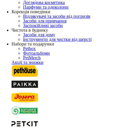
Доглядова косметика
Парфуми та одеколони
Корекція поведінки
Відлякувачі та засоби від погризів
Засоби для привчання
Заспокійливі засоби
Чистота в будинку
Засоби для дому
Інструменти для чистки від шерсті
Набори та подарунки
Petbox
Фотоальбоми
PetMerch
Акції та знижки