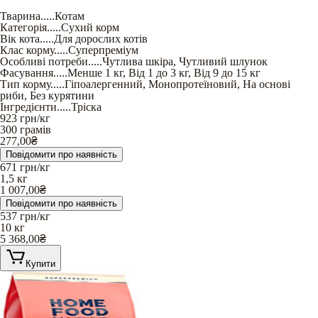
Тварина
.....
Котам
Категорія
.....
Сухий корм
Вік кота
.....
Для дорослих котів
Клас корму
.....
Суперпреміум
Особливі потреби
.....
Чутлива шкіра
,
Чутливий шлунок
Фасування
.....
Менше 1 кг
,
Від 1 до 3 кг
,
Від 9 до 15 кг
Тип корму
.....
Гіпоалергенний
,
Монопротеїновий
,
На основі
риби
,
Без курятини
Інгредієнти
.....
Тріска
923
грн/кг
300 грамів
277,00
₴
Повідомити про наявність
671
грн/кг
1,5 кг
1 007,00
₴
Повідомити про наявність
537
грн/кг
10 кг
5 368,00
₴
Купити