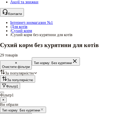
Акції та знижки
Контакти
Інтернет-зоомагазин №1
/
Для котів
/
Сухий корм
/
Сухий корм без курятини для котів
Сухий корм без курятини для котів
29
товарів
Тип корму:
Без курятини
Очистити фільтри
За популярністю
За популярністю
Фільтр
1
Фільтр
1
Ви обрали
Тип корму:
Без курятини