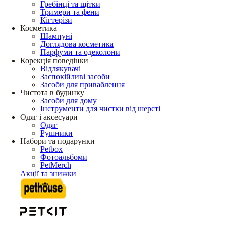
Гребінці та щітки
Тримери та фени
Кігтерізи
Косметика
Шампуні
Доглядова косметика
Парфуми та одеколони
Корекція поведінки
Відлякувачі
Заспокійливі засоби
Засоби для приваблення
Чистота в будинку
Засоби для дому
Інструменти для чистки від шерсті
Одяг і аксесуари
Одяг
Рушники
Набори та подарунки
Petbox
Фотоальбоми
PetMerch
Акції та знижки