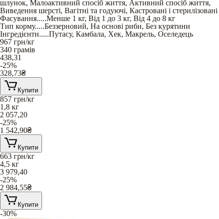
шлунок
,
Малоактивний спосіб життя
,
Активний спосіб життя
,
Виведення шерсті
,
Вагітні та годуючі
,
Кастровані і стерилізовані
Фасування
.....
Менше 1 кг
,
Від 1 до 3 кг
,
Від 4 до 8 кг
Тип корму
.....
Беззерновий
,
На основі риби
,
Без курятини
Інгредієнти
.....
Путасу
,
Камбала
,
Хек
,
Макрель
,
Оселедець
967
грн/кг
340 грамів
438,31
-25%
328,73
₴
Купити
857
грн/кг
1,8 кг
2 057,20
-25%
1 542,90
₴
Купити
663
грн/кг
4,5 кг
3 979,40
-25%
2 984,55
₴
Купити
-30%