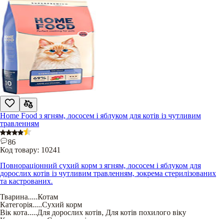
Home Food з ягням, лососем і яблуком для котів із чутливим
травленням
86
Код товару:
10241
Повнораціонний сухий корм з ягням, лососем і яблуком для
дорослих котів із чутливим травленням, зокрема стерилізованих
та кастрованих.
Тварина
.....
Котам
Категорія
.....
Сухий корм
Вік кота
.....
Для дорослих котів
,
Для котів похилого віку