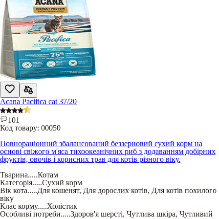
Acana Pacifica cat 37/20
101
Код товару:
00050
Повнораціонний збалансований беззерновий сухий корм на
основі свіжого м'яса тихоокеанічних риб з додаванням добірних
фруктів, овочів і корисних трав для котів різного віку.
Тварина
.....
Котам
Категорія
.....
Сухий корм
Вік кота
.....
Для кошенят
,
Для дорослих котів
,
Для котів похилого
віку
Клас корму
.....
Холістик
Особливі потреби
.....
Здоров'я шерсті
,
Чутлива шкіра
,
Чутливий