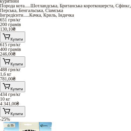
курятини
Порода кота
.....
Шотландська
,
Британська короткошерста
,
Сфінкс
,
Перська
,
Бенгальська
,
Сіамська
Інгредієнти
.....
Качка
,
Криль
,
Індичка
651
грн/кг
200 грамів
130,10
₴
Купити
615
грн/кг
400 грамів
246,00
₴
Купити
488
грн/кг
1,6 кг
781,00
₴
Купити
434
грн/кг
10 кг
4 341,00
₴
Купити
-25%