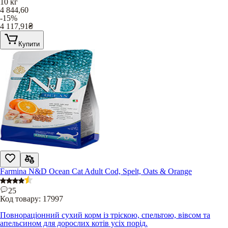
10 кг
4 844,60
-15%
4 117,91
₴
Купити
Farmina N&D Ocean Cat Adult Cod, Spelt, Oats & Orange
25
Код товару:
17997
Повнораціонний сухий корм із тріскою, спельтою, вівсом та
апельсином для дорослих котів усіх порід.