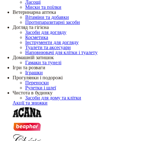
Ласощі
Миски та поїлки
Ветеринарна аптека
Вітаміни та добавки
Протипаразитарні засоби
Догляд та гігієна
Засоби для догляду
Косметика
Інструменти для догляду
Туалети та аксесуари
Наповнювачі для клітки і туалету
Домашній затишок
Гамаки та тунелі
Ігри та розваги
Іграшки
Прогулянки і подорожі
Переноски
Рулетки і шлеї
Чистота в будинку
Засоби для дому та клітки
Акції та знижки