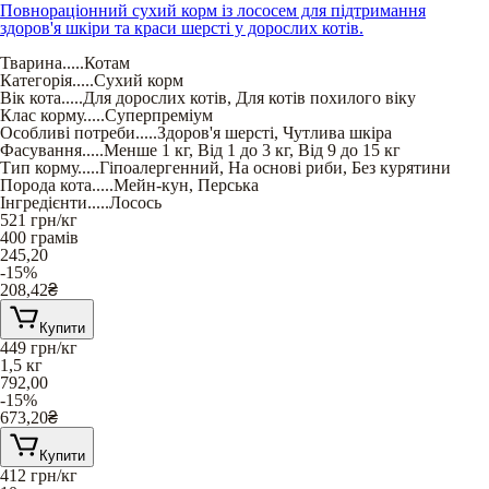
Повнораціонний сухий корм із лососем для підтримання
здоров'я шкіри та краси шерсті у дорослих котів.
Тварина
.....
Котам
Категорія
.....
Сухий корм
Вік кота
.....
Для дорослих котів
,
Для котів похилого віку
Клас корму
.....
Суперпреміум
Особливі потреби
.....
Здоров'я шерсті
,
Чутлива шкіра
Фасування
.....
Менше 1 кг
,
Від 1 до 3 кг
,
Від 9 до 15 кг
Тип корму
.....
Гіпоалергенний
,
На основі риби
,
Без курятини
Порода кота
.....
Мейн-кун
,
Перська
Інгредієнти
.....
Лосось
521
грн/кг
400 грамів
245,20
-15%
208,42
₴
Купити
449
грн/кг
1,5 кг
792,00
-15%
673,20
₴
Купити
412
грн/кг