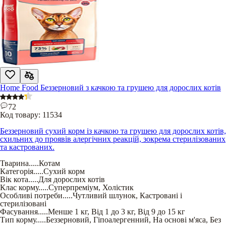
Home Food Беззерновий з качкою та грушею для дорослих котів
72
Код товару:
11534
Беззерновий сухий корм із качкою та грушею для дорослих котів,
схильних до проявів алергічних реакцій, зокрема стерилізованих
та кастрованих.
Тварина
.....
Котам
Категорія
.....
Сухий корм
Вік кота
.....
Для дорослих котів
Клас корму
.....
Суперпреміум
,
Холістик
Особливі потреби
.....
Чутливий шлунок
,
Кастровані і
стерилізовані
Фасування
.....
Менше 1 кг
,
Від 1 до 3 кг
,
Від 9 до 15 кг
Тип корму
.....
Беззерновий
,
Гіпоалергенний
,
На основі м'яса
,
Без