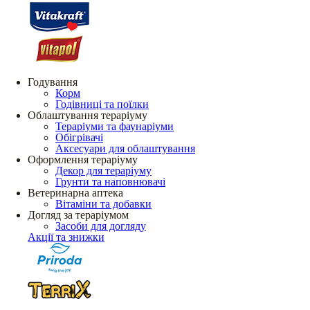
Годування
Корм
Годівниці та поїлки
Облаштування тераріуму
Тераріуми та фаунаріуми
Обігрівачі
Аксесуари для облаштування
Оформлення тераріуму
Декор для тераріуму
Грунти та наповнювачі
Ветеринарна аптека
Вітаміни та добавки
Догляд за тераріумом
Засоби для догляду
Акції та знижки