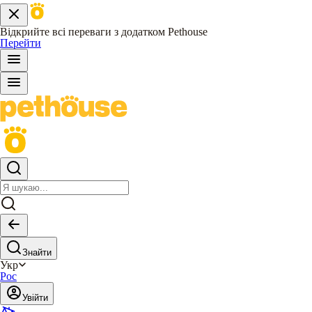
Відкрийте всі переваги з додатком Pethouse
Перейти
Знайти
Укр
Рос
Увійти