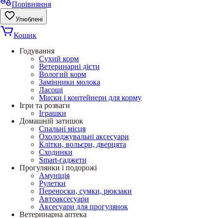
Порівняння
Улюблені
Кошик
Годування
Сухий корм
Ветеринарні дієти
Вологий корм
Замінники молока
Ласощі
Миски і контейнери для корму
Ігри та розваги
Іграшки
Домашній затишок
Спальні місця
Охолоджувальні аксесуари
Клітки, вольєри, дверцята
Сходинки
Smart-гаджети
Прогулянки і подорожі
Амуніція
Рулетки
Переноски, сумки, рюкзаки
Автоаксесуари
Аксесуари для прогулянок
Ветеринарна аптека