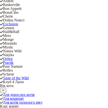
Araton
Baskerville
Bon Appetit
BonaCibo
Cherie
Dolina Noteci
Exclusion
Gemon
Half&Half
Mera
Monge
Morando
Mystic
Natura Wild
Natyka
Orijen
Practik
Pure Nurture
Reflex
Schesir
Taste of the Wild
Клуб 4 Лапи
Вік кота
Для дорослих котів
Для кошенят
Для котів похилого віку
Клас корму