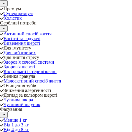
Преміум
Суперпреміум
Холістик
Особливі потреби
Активний спосіб життя
Вагітні та годуючі
Виведення шерсті
Для імунітету
Для вибагливих
Для зняття стресу
Здоров'я сечової системи
Здоров'я шерсті
Кастровані і стерилізовані
Велика гранула
Малоактивний спосіб життя
Очищення зубів
Зниження алергенності
Догляд за кольором шерсті
Чутлива шкіра
Чутливий шлунок
Фасування
Менше 1 кг
Від 1 до 3 кг
Від 4 до 8 кг