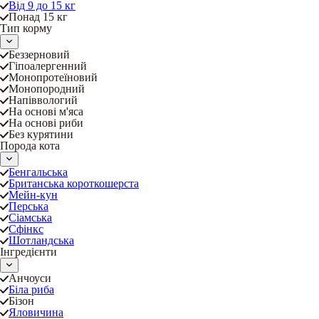
Від 9 до 15 кг
Понад 15 кг
Тип корму
Беззерновий
Гіпоалергенний
Монопротеїновий
Монопородний
Напіввологий
На основі м'яса
На основі риби
Без курятини
Порода кота
Бенгальська
Британська короткошерста
Мейн-кун
Перська
Сіамська
Сфінкс
Шотландська
Інгредієнти
Анчоуси
Біла риба
Бізон
Яловичина