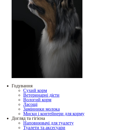
Годування
Сухий корм
Ветеринарні дієти
Вологий корм
Ласощі
Замінники молока
Миски і контейнери для корму
Догляд та гігієна
Наповнювачі для туалету
Туалети та аксесуари