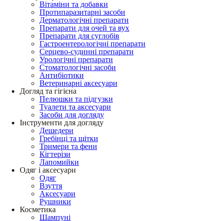
Вітаміни та добавки
Протипаразитарні засоби
Дерматологічні препарати
Препарати для очей та вух
Препарати для суглобів
Гастроентерологічні препарати
Серцево-судинні препарати
Урологічні препарати
Стоматологічні засоби
Антибіотики
Ветеринарні аксесуари
Догляд та гігієна
Пелюшки та підгузки
Туалети та аксесуари
Засоби для догляду
Інструменти для догляду
Дешедери
Гребінці та щітки
Тримери та фени
Кігтерізи
Лапомийки
Одяг і аксесуари
Одяг
Взуття
Аксесуари
Рушники
Косметика
Шампуні