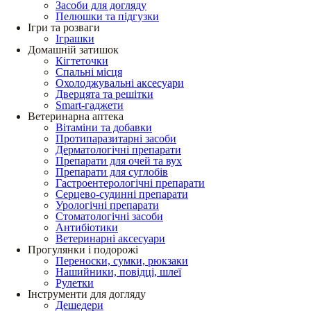
Засоби для догляду
Пелюшки та підгузки
Ігри та розваги
Іграшки
Домашній затишок
Кігтеточки
Спальні місця
Охолоджувальні аксесуари
Дверцята та решітки
Smart-гаджети
Ветеринарна аптека
Вітаміни та добавки
Протипаразитарні засоби
Дерматологічні препарати
Препарати для очей та вух
Препарати для суглобів
Гастроентерологічні препарати
Серцево-судинні препарати
Урологічні препарати
Стоматологічні засоби
Антибіотики
Ветеринарні аксесуари
Прогулянки і подорожі
Переноски, сумки, рюкзаки
Нашийники, повідці, шлеї
Рулетки
Інструменти для догляду
Дешедери