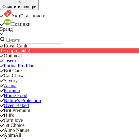
Очистити фільтри
Акції та знижки
Новинки
Бренд
Royal Canin
Топ продажів!
Optimeal
Josera
Purina Pro Plan
Brit Care
Cat Chow
Savory
Acana
Farmina
Home Food
Nature's Protection
Oven-Baked
Brit Premium
Hill's
Carnilove
1st Choice
Almo Nature
AnimAll