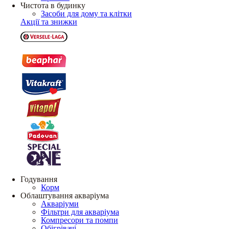
Чистота в будинку
Засоби для дому та клітки
Акції та знижки
Годування
Корм
Облаштування акваріума
Акваріуми
Фільтри для акваріума
Компресори та помпи
Обігрівачі