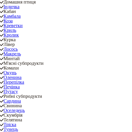
Домашня птиця
Індичка
Кабан
Камбала
Коза
Креветки
Криль
Кролик
Курка
Лівер
Лосось
Макрель
Минтай
М'ясні субпродукти
Комахи
Окунь
Оленина
Перепілка
Печінка
Путасу
Рибні субпродукти
Сардина
Свинина
Оселедець
Скумбрія
Телятина
Тріска
Тунець