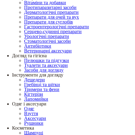
Вітаміни та добавки
Протипаразитарні засоби
Дерматологічні препарати
Препарати для очей та вух
Препарати для суглобів
Гастроентерологічні препарати
Серцево-судинні препарати
Урологічні препарати
Стоматологічні засоби
Антибіотики
Ветеринарні аксесуари
Догляд та гігієна
Пелюшки та підгузки
Туалети та аксесуари
Засоби для догляду
Інструменти для догляду
Дешедери
Гребінці та щітки
Тримери та фени
Кігтерізи
Лапомийки
Одяг і аксесуари
Одяг
Взуття
Аксесуари
Рушники
Косметика
Шампуні