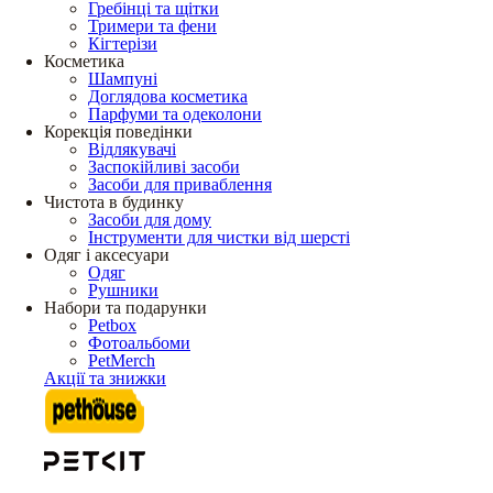
Гребінці та щітки
Тримери та фени
Кігтерізи
Косметика
Шампуні
Доглядова косметика
Парфуми та одеколони
Корекція поведінки
Відлякувачі
Заспокійливі засоби
Засоби для приваблення
Чистота в будинку
Засоби для дому
Інструменти для чистки від шерсті
Одяг і аксесуари
Одяг
Рушники
Набори та подарунки
Petbox
Фотоальбоми
PetMerch
Акції та знижки