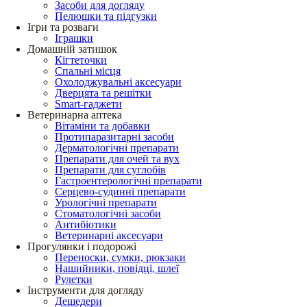
Засоби для догляду
Пелюшки та підгузки
Ігри та розваги
Іграшки
Домашній затишок
Кігтеточки
Спальні місця
Охолоджувальні аксесуари
Дверцята та решітки
Smart-гаджети
Ветеринарна аптека
Вітаміни та добавки
Протипаразитарні засоби
Дерматологічні препарати
Препарати для очей та вух
Препарати для суглобів
Гастроентерологічні препарати
Серцево-судинні препарати
Урологічні препарати
Стоматологічні засоби
Антибіотики
Ветеринарні аксесуари
Прогулянки і подорожі
Переноски, сумки, рюкзаки
Нашийники, повідці, шлеї
Рулетки
Інструменти для догляду
Дешедери