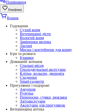
Порівняння
Улюблені
Кошик
Годування
Сухий корм
Ветеринарні дієти
Вологий корм
Замінники молока
Ласощі
Миски і контейнери для корму
Ігри та розваги
Іграшки
Домашній затишок
Спальні місця
Охолоджувальні аксесуари
Клітки, вольєри, дверцята
Сходинки
Smart-гаджети
Прогулянки і подорожі
Амуніція
Рулетки
Переноски, сумки, рюкзаки
Автоаксесуари
Аксесуари для прогулянок
Ветеринарна аптека