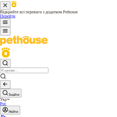
Відкрийте всі переваги з додатком Pethouse
Перейти
Знайти
Укр
Рос
Увійти