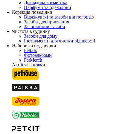
Доглядова косметика
Парфуми та одеколони
Корекція поведінки
Відлякувачі та засоби від погризів
Засоби для привчання
Заспокійливі засоби
Чистота в будинку
Засоби для дому
Інструменти для чистки від шерсті
Набори та подарунки
Petbox
Фотоальбоми
PetMerch
Акції та знижки