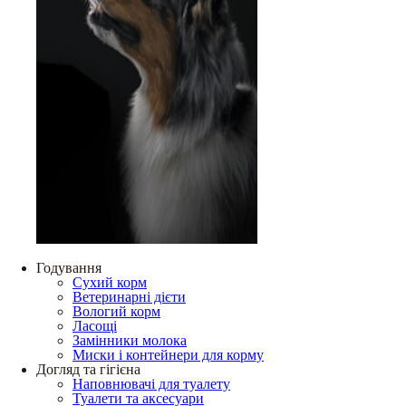
Годування
Сухий корм
Ветеринарні дієти
Вологий корм
Ласощі
Замінники молока
Миски і контейнери для корму
Догляд та гігієна
Наповнювачі для туалету
Туалети та аксесуари