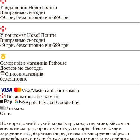
У відділення Нової Пошти
Відправимо сьогодні
49 грн, безкоштовно від 699 грн
У поштомат Нової Пошти
Відправимо сьогодні
49 грн, безкоштовно від 699 грн
Самовивіз з магазинів Pethouse
Доставимо сьогодні
Список магазинів
безкоштовно
Visa/Mastercard - без комісії
Післяплатою - без комісії
Apple Pay або Google Pay
Готівкою
Опис
Повнораціонний сухий корм із тріскою, спельтою, вівсом та
апельсином для дорослих котів усіх порід. Збалансоване
харчування з добірними інгредієнтами є запорукою міцного
здоров’я, краси екстер’єру, а також активного та насиченого