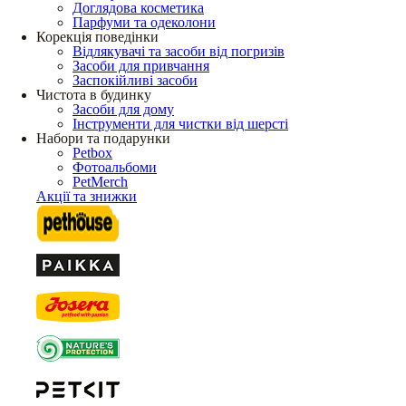
Доглядова косметика
Парфуми та одеколони
Корекція поведінки
Відлякувачі та засоби від погризів
Засоби для привчання
Заспокійливі засоби
Чистота в будинку
Засоби для дому
Інструменти для чистки від шерсті
Набори та подарунки
Petbox
Фотоальбоми
PetMerch
Акції та знижки