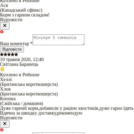
Куплено в Pethouse
Ася
(
Канадський сфінкс
)
Корм з гарним складом!
Відповісти
Ваш коментар
*
Відповісти
10 травня 2026, 12:40
Світлана Баранець
Куплено в Pethouse
Хеллі
(
Британська короткошерста
)
Хлоя
(
Британська короткошерста
)
Кнопка
(
Свійська / домашня
)
Дуже гарний корм,добавили у раціон хвостиків,дуже гарно їдять
Вдячна за швидку доставку,рекомендую
Відповісти