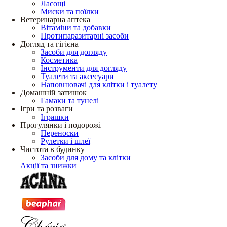
Ласощі
Миски та поїлки
Ветеринарна аптека
Вітаміни та добавки
Протипаразитарні засоби
Догляд та гігієна
Засоби для догляду
Косметика
Інструменти для догляду
Туалети та аксесуари
Наповнювачі для клітки і туалету
Домашній затишок
Гамаки та тунелі
Ігри та розваги
Іграшки
Прогулянки і подорожі
Переноски
Рулетки і шлеї
Чистота в будинку
Засоби для дому та клітки
Акції та знижки