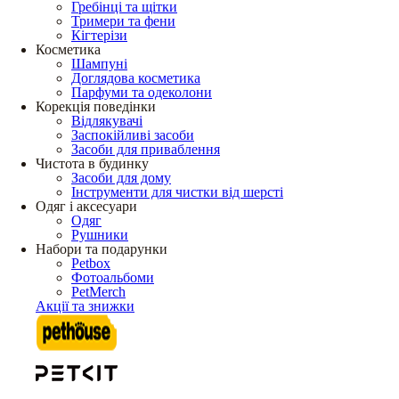
Гребінці та щітки
Тримери та фени
Кігтерізи
Косметика
Шампуні
Доглядова косметика
Парфуми та одеколони
Корекція поведінки
Відлякувачі
Заспокійливі засоби
Засоби для приваблення
Чистота в будинку
Засоби для дому
Інструменти для чистки від шерсті
Одяг і аксесуари
Одяг
Рушники
Набори та подарунки
Petbox
Фотоальбоми
PetMerch
Акції та знижки