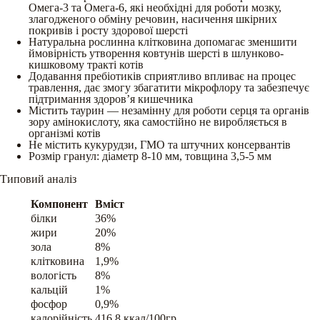
Омега-3 та Омега-6, які необхідні для роботи мозку,
злагодженого обміну речовин, насичення шкірних
покривів і росту здорової шерсті
Натуральна рослинна клітковина допомагає зменшити
ймовірність утворення ковтунів шерсті в шлунково-
кишковому тракті котів
Додавання пребіотиків сприятливо впливає на процес
травлення, дає змогу збагатити мікрофлору та забезпечує
підтримання здоров’я кишечника
Містить таурин — незамінну для роботи серця та органів
зору амінокислоту, яка самостійно не виробляється в
організмі котів
Не містить кукурудзи, ГМО та штучних консервантів
Розмір гранул: діаметр 8-10 мм, товщина 3,5-5 мм
Типовий аналіз
Компонент
Вміст
білки
36%
жири
20%
зола
8%
клітковина
1,9%
вологість
8%
кальцій
1%
фосфор
0,9%
калорійність
416,8 ккал/100гр