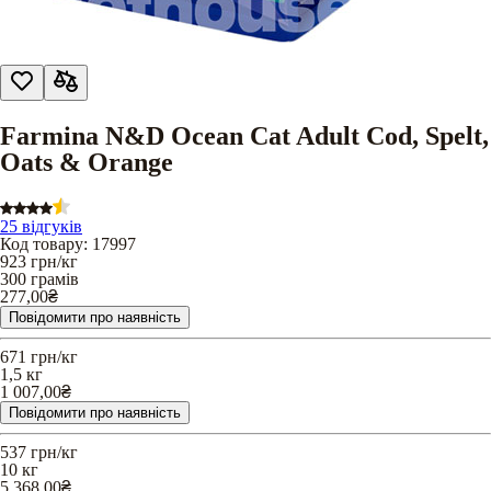
Farmina N&D Ocean Cat Adult Cod, Spelt,
Oats & Orange
25 відгуків
Код товару
:
17997
923
грн/кг
300 грамів
277,00
₴
Повідомити про наявність
671
грн/кг
1,5 кг
1 007,00
₴
Повідомити про наявність
537
грн/кг
10 кг
5 368,00
₴