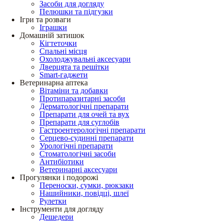
Засоби для догляду
Пелюшки та підгузки
Ігри та розваги
Іграшки
Домашній затишок
Кігтеточки
Спальні місця
Охолоджувальні аксесуари
Дверцята та решітки
Smart-гаджети
Ветеринарна аптека
Вітаміни та добавки
Протипаразитарні засоби
Дерматологічні препарати
Препарати для очей та вух
Препарати для суглобів
Гастроентерологічні препарати
Серцево-судинні препарати
Урологічні препарати
Стоматологічні засоби
Антибіотики
Ветеринарні аксесуари
Прогулянки і подорожі
Переноски, сумки, рюкзаки
Нашийники, повідці, шлеї
Рулетки
Інструменти для догляду
Дешедери