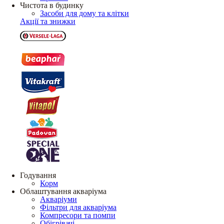
Чистота в будинку
Засоби для дому та клітки
Акції та знижки
Годування
Корм
Облаштування акваріума
Акваріуми
Фільтри для акваріума
Компресори та помпи
Обігрівачі