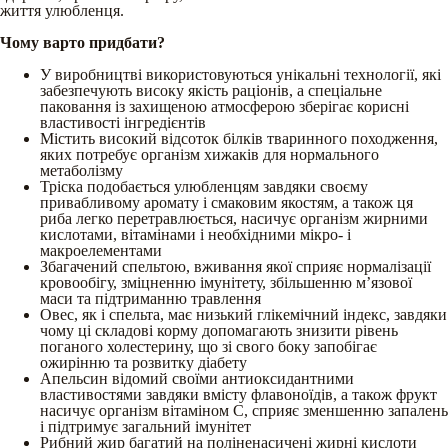
життя улюбленця.
Чому варто придбати?
У виробництві використовуються унікальні технології, які
забезпечують високу якість раціонів, а спеціальне
паковання із захищеною атмосферою зберігає корисні
властивості інгредієнтів
Містить високий відсоток білків тваринного походження,
яких потребує організм хижаків для нормального
метаболізму
Тріска подобається улюбленцям завдяки своєму
привабливому аромату і смаковим якостям, а також ця
риба легко перетравлюється, насичує організм жирними
кислотами, вітамінами і необхідними мікро- і
макроелементами
Збагачений спельтою, вживання якої сприяє нормалізації
кровообігу, зміцненню імунітету, збільшенню м’язової
маси та підтриманню травлення
Овес, як і спельта, має низький глікемічний індекс, завдяки
чому ці складові корму допомагають знизити рівень
поганого холестерину, що зі свого боку запобігає
ожирінню та розвитку діабету
Апельсин відомий своїми антиоксидантними
властивостями завдяки вмісту флавоноїдів, а також фрукт
насичує організм вітаміном С, сприяє зменшенню запалень
і підтримує загальний імунітет
Рибний жир багатий на поліненасичені жирні кислоти