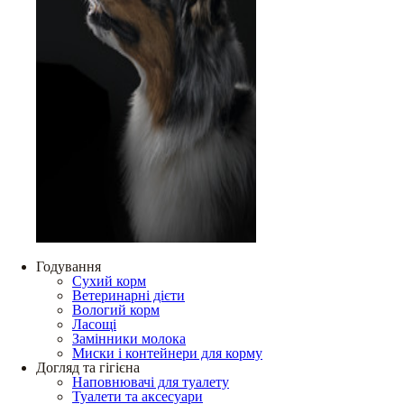
Годування
Сухий корм
Ветеринарні дієти
Вологий корм
Ласощі
Замінники молока
Миски і контейнери для корму
Догляд та гігієна
Наповнювачі для туалету
Туалети та аксесуари