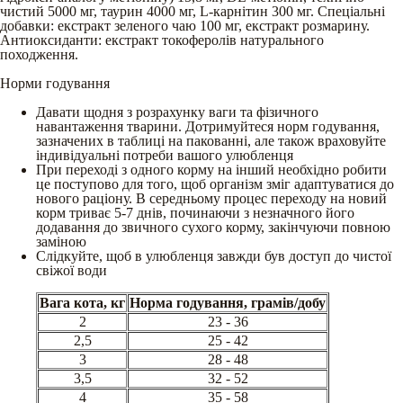
чистий 5000 мг, таурин 4000 мг, L-карнітин 300 мг. Спеціальні
добавки: екстракт зеленого чаю 100 мг, екстракт розмарину.
Антиоксиданти: екстракт токоферолів натурального
походження.
Норми годування
Давати щодня з розрахунку ваги та фізичного
навантаження тварини. Дотримуйтеся норм годування,
зазначених в таблиці на пакованні, але також враховуйте
індивідуальні потреби вашого улюбленця
При переході з одного корму на інший необхідно робити
це поступово для того, щоб організм зміг адаптуватися до
нового раціону. В середньому процес переходу на новий
корм триває 5-7 днів, починаючи з незначного його
додавання до звичного сухого корму, закінчуючи повною
заміною
Слідкуйте, щоб в улюбленця завжди був доступ до чистої
свіжої води
Вага кота, кг
Норма годування, грамів/добу
2
23 - 36
2,5
25 - 42
3
28 - 48
3,5
32 - 52
4
35 - 58