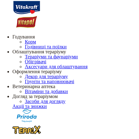
Годування
Корм
Годівниці та поїлки
Облаштування тераріуму
Тераріуми та фаунаріуми
Обігрівачі
Аксесуари для облаштування
Оформлення тераріуму
Декор для тераріуму
Грунти та наповнювачі
Ветеринарна аптека
Вітаміни та добавки
Догляд за тераріумом
Засоби для догляду
Акції та знижки