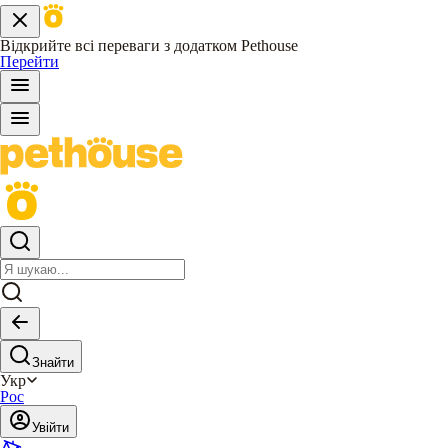
Відкрийте всі переваги з додатком Pethouse
Перейти
Знайти
Укр
Рос
Увійти