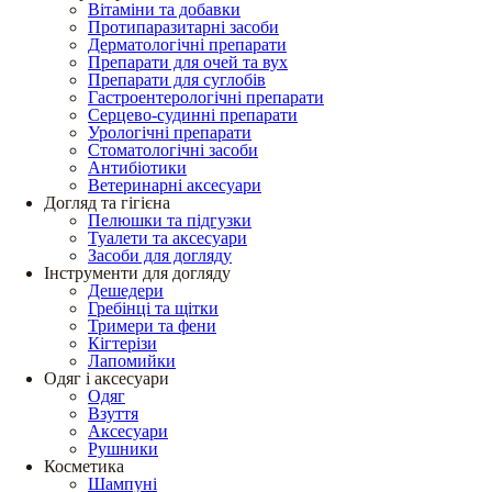
Вітаміни та добавки
Протипаразитарні засоби
Дерматологічні препарати
Препарати для очей та вух
Препарати для суглобів
Гастроентерологічні препарати
Серцево-судинні препарати
Урологічні препарати
Стоматологічні засоби
Антибіотики
Ветеринарні аксесуари
Догляд та гігієна
Пелюшки та підгузки
Туалети та аксесуари
Засоби для догляду
Інструменти для догляду
Дешедери
Гребінці та щітки
Тримери та фени
Кігтерізи
Лапомийки
Одяг і аксесуари
Одяг
Взуття
Аксесуари
Рушники
Косметика
Шампуні