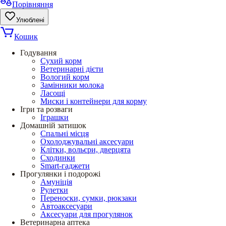
Порівняння
Улюблені
Кошик
Годування
Сухий корм
Ветеринарні дієти
Вологий корм
Замінники молока
Ласощі
Миски і контейнери для корму
Ігри та розваги
Іграшки
Домашній затишок
Спальні місця
Охолоджувальні аксесуари
Клітки, вольєри, дверцята
Сходинки
Smart-гаджети
Прогулянки і подорожі
Амуніція
Рулетки
Переноски, сумки, рюкзаки
Автоаксесуари
Аксесуари для прогулянок
Ветеринарна аптека