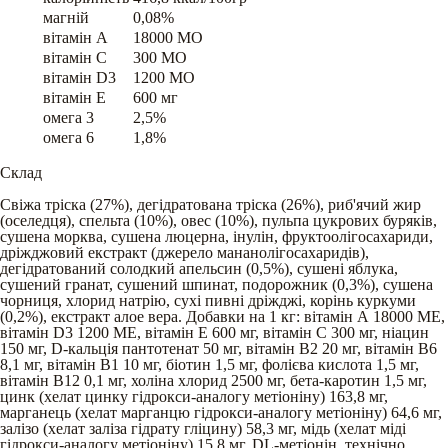
магній
0,08%
вітамін A
18000 МО
вітамін C
300 МО
вітамін D3
1200 МО
вітамін E
600 мг
омега 3
2,5%
омега 6
1,8%
Склад
Свіжа тріска (27%), дегідратована тріска (26%), риб'ячий жир
(оселедця), спельта (10%), овес (10%), пульпа цукрових буряків,
сушена морква, сушена люцерна, інулін, фруктоолігосахариди,
дріжджовий екстракт (джерело мананолігосахаридів),
дегідратований солодкий апельсин (0,5%), сушені яблука,
сушений гранат, сушений шпинат, подорожник (0,3%), сушена
чорниця, хлорид натрію, сухі пивні дріжджі, корінь куркуми
(0,2%), екстракт алое вера. Добавки на 1 кг: вітамін А 18000 ME,
вітамін D3 1200 ME, вітамін Е 600 мг, вітамін С 300 мг, ніацин
150 мг, D-кальція пантотенат 50 мг, вітамін В2 20 мг, вітамін В6
8,1 мг, вітамін B1 10 мг, біотин 1,5 мг, фолієва кислота 1,5 мг,
вітамін B12 0,1 мг, холіна хлорид 2500 мг, бета-каротин 1,5 мг,
цинк (хелат цинку гідрокси-аналогу метіоніну) 163,8 мг,
марганець (хелат марганцю гідрокси-аналогу метіоніну) 64,6 мг,
залізо (хелат заліза гідрату гліцину) 58,3 мг, мідь (хелат міді
гідрокси-аналогу метіоніну) 15,8 мг, DL-метіонін, технічно