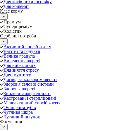
Для котів похилого віку
Для кошенят
Клас корму
Преміум
Суперпреміум
Холістик
Особливі потреби
Активний спосіб життя
Вагітні та годуючі
Велика гранула
Виведення шерсті
Для вибагливих
Для зняття стресу
Для імунітету
Догляд за кольором шерсті
Здоров'я сечової системи
Здоров'я шерсті
Зниження алергенності
Кастровані і стерилізовані
Малоактивний спосіб життя
Очищення зубів
Чутлива шкіра
Чутливий шлунок
Фасування