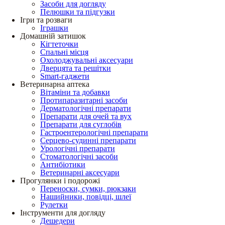
Засоби для догляду
Пелюшки та підгузки
Ігри та розваги
Іграшки
Домашній затишок
Кігтеточки
Спальні місця
Охолоджувальні аксесуари
Дверцята та решітки
Smart-гаджети
Ветеринарна аптека
Вітаміни та добавки
Протипаразитарні засоби
Дерматологічні препарати
Препарати для очей та вух
Препарати для суглобів
Гастроентерологічні препарати
Серцево-судинні препарати
Урологічні препарати
Стоматологічні засоби
Антибіотики
Ветеринарні аксесуари
Прогулянки і подорожі
Переноски, сумки, рюкзаки
Нашийники, повідці, шлеї
Рулетки
Інструменти для догляду
Дешедери