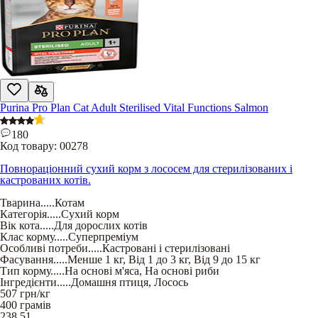
Purina Pro Plan Cat Adult Sterilised Vital Functions Salmon
180
Код товару:
00278
Повнораціонний сухий корм з лососем для стерилізованих і
кастрованих котів.
Тварина
.....
Котам
Категорія
.....
Сухий корм
Вік кота
.....
Для дорослих котів
Клас корму
.....
Суперпреміум
Особливі потреби
.....
Кастровані і стерилізовані
Фасування
.....
Менше 1 кг
,
Від 1 до 3 кг
,
Від 9 до 15 кг
Тип корму
.....
На основі м'яса
,
На основі риби
Інгредієнти
.....
Домашня птиця
,
Лосось
507
грн/кг
400 грамів
238,51