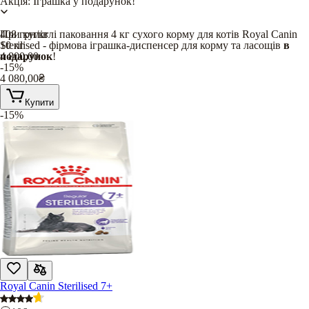
Акція: Іграшка у подарунок!
При купівлі паковання 4 кг сухого корму для котів Royal Canin
408
грн/кг
Sterilised - фірмова іграшка-диспенсер для корму та ласощів
10 кг
в
подарунок
4 800,00
!
-15%
4 080,00
₴
Купити
-15%
Royal Canin Sterilised 7+