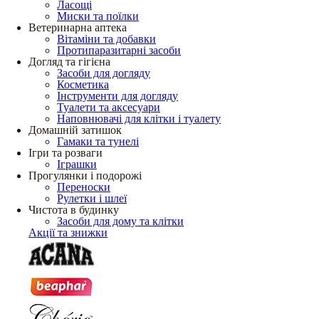
Ласощі
Миски та поїлки
Ветеринарна аптека
Вітаміни та добавки
Протипаразитарні засоби
Догляд та гігієна
Засоби для догляду
Косметика
Інструменти для догляду
Туалети та аксесуари
Наповнювачі для клітки і туалету
Домашній затишок
Гамаки та тунелі
Ігри та розваги
Іграшки
Прогулянки і подорожі
Переноски
Рулетки і шлеї
Чистота в будинку
Засоби для дому та клітки
Акції та знижки