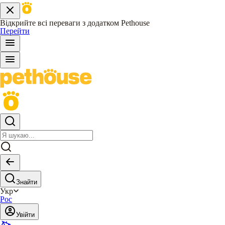
Відкрийте всі переваги з додатком Pethouse
Перейти
Знайти
Укр
Рос
Увійти