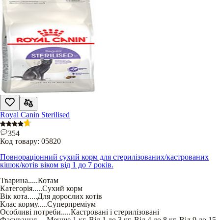
Royal Canin Sterilised
354
Код товару:
05820
Повнораціонний сухий корм для стерилізованих/кастрованих
кішок/котів віком від 1 до 7 років.
Тварина
.....
Котам
Категорія
.....
Сухий корм
Вік кота
.....
Для дорослих котів
Клас корму
.....
Суперпреміум
Особливі потреби
.....
Кастровані і стерилізовані
Фасування
.....
Менше 1 кг
,
Від 1 до 3 кг
,
Від 4 до 8 кг
,
Від 9 до 15