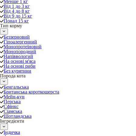
Менше 1 кг
Від 1 до 3 кг
Від 4 до 8 кг
Від 9 до 15 кг
Понад 15 кг
Тип корму
Беззерновий
Гіпоалергенний
Монопротеїновий
Монопородний
Напіввологий
На основі м'яса
На основі риби
Без курятини
Порода кота
Бенгальська
Британська короткошерста
Мейн-кун
Перська
Сфінкс
Сіамська
Шотландська
Інгредієнти
Індичка