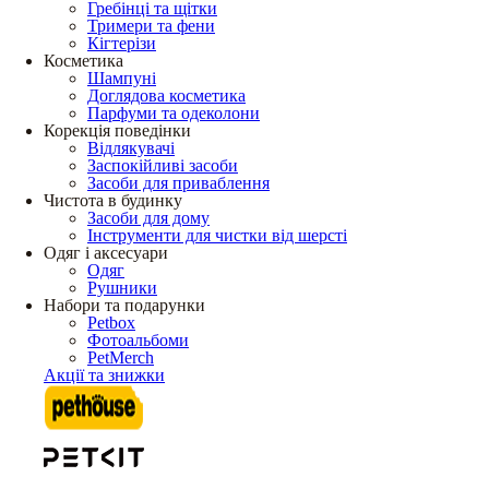
Гребінці та щітки
Тримери та фени
Кігтерізи
Косметика
Шампуні
Доглядова косметика
Парфуми та одеколони
Корекція поведінки
Відлякувачі
Заспокійливі засоби
Засоби для приваблення
Чистота в будинку
Засоби для дому
Інструменти для чистки від шерсті
Одяг і аксесуари
Одяг
Рушники
Набори та подарунки
Petbox
Фотоальбоми
PetMerch
Акції та знижки