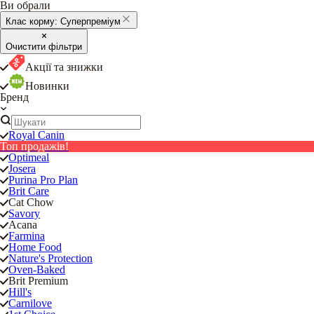
Ви обрали
Клас корму:
Суперпреміум
Очистити фільтри
Акції та знижки
Новинки
Бренд
Royal Canin
Топ продажів!
Optimeal
Josera
Purina Pro Plan
Brit Care
Cat Chow
Savory
Acana
Farmina
Home Food
Nature's Protection
Oven-Baked
Brit Premium
Hill's
Carnilove