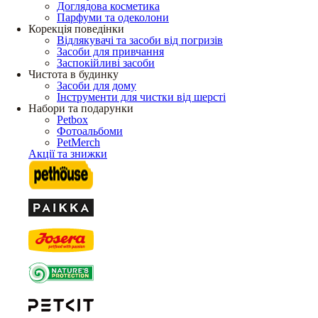
Доглядова косметика
Парфуми та одеколони
Корекція поведінки
Відлякувачі та засоби від погризів
Засоби для привчання
Заспокійливі засоби
Чистота в будинку
Засоби для дому
Інструменти для чистки від шерсті
Набори та подарунки
Petbox
Фотоальбоми
PetMerch
Акції та знижки