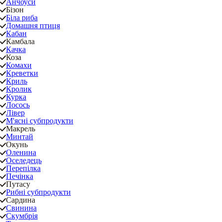
Анчоуси
Бізон
Біла риба
Домашня птиця
Кабан
Камбала
Качка
Коза
Комахи
Креветки
Криль
Кролик
Курка
Лосось
Лівер
М'ясні субпродукти
Макрель
Минтай
Окунь
Оленина
Оселедець
Перепілка
Печінка
Путасу
Рибні субпродукти
Сардина
Свинина
Скумбрія