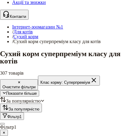
Акції та знижки
Контакти
Інтернет-зоомагазин №1
/
Для котів
/
Сухий корм
/
Сухий корм суперпреміум класу для котів
Сухий корм суперпреміум класу для
котів
307
товарів
Клас корму:
Суперпреміум
Очистити фільтри
Показати більше
За популярністю
За популярністю
Фільтр
1
Фільтр
1