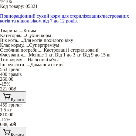
106
Код товару:
05821
Повнораціонний сухий корм для стерилізованих/кастрованих
котів та кішок віком від 7 до 12 років.
Тварина
.....
Котам
Категорія
.....
Сухий корм
Вік кота
.....
Для котів похилого віку
Клас корму
.....
Суперпреміум
Особливі потреби
.....
Кастровані і стерилізовані
Фасування
.....
Менше 1 кг
,
Від 1 до 3 кг
,
Від 9 до 15 кг
Тип корму
.....
На основі м'яса
Інгредієнти
.....
Домашня птиця
553
грн/кг
400 грамів
260,00
-15%
221,00
₴
Купити
459
грн/кг
1,5 кг
810,00
-15%
688,50
₴
Купити