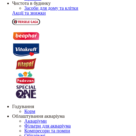
Чистота в будинку
Засоби для дому та клітки
Акції та знижки
Годування
Корм
Облаштування акваріума
Акваріуми
Фільтри для акваріума
Компресори та помпи
Обігрівачі