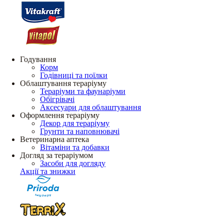
Годування
Корм
Годівниці та поїлки
Облаштування тераріуму
Тераріуми та фаунаріуми
Обігрівачі
Аксесуари для облаштування
Оформлення тераріуму
Декор для тераріуму
Грунти та наповнювачі
Ветеринарна аптека
Вітаміни та добавки
Догляд за тераріумом
Засоби для догляду
Акції та знижки