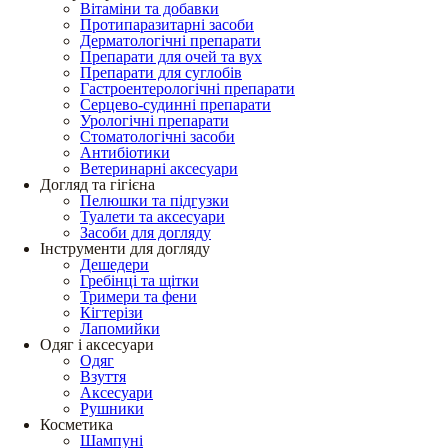
Вітаміни та добавки
Протипаразитарні засоби
Дерматологічні препарати
Препарати для очей та вух
Препарати для суглобів
Гастроентерологічні препарати
Серцево-судинні препарати
Урологічні препарати
Стоматологічні засоби
Антибіотики
Ветеринарні аксесуари
Догляд та гігієна
Пелюшки та підгузки
Туалети та аксесуари
Засоби для догляду
Інструменти для догляду
Дешедери
Гребінці та щітки
Тримери та фени
Кігтерізи
Лапомийки
Одяг і аксесуари
Одяг
Взуття
Аксесуари
Рушники
Косметика
Шампуні