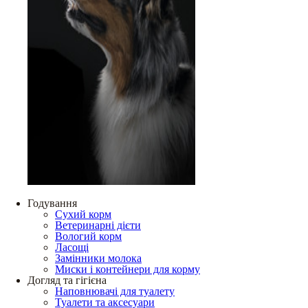
Годування
Сухий корм
Ветеринарні дієти
Вологий корм
Ласощі
Замінники молока
Миски і контейнери для корму
Догляд та гігієна
Наповнювачі для туалету
Туалети та аксесуари