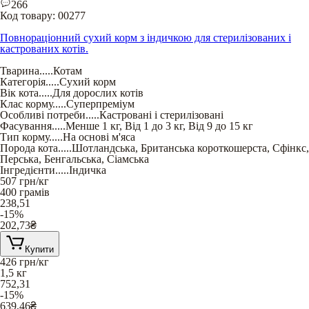
266
Код товару:
00277
Повнораціонний сухий корм з індичкою для стерилізованих і
кастрованих котів.
Тварина
.....
Котам
Категорія
.....
Сухий корм
Вік кота
.....
Для дорослих котів
Клас корму
.....
Суперпреміум
Особливі потреби
.....
Кастровані і стерилізовані
Фасування
.....
Менше 1 кг
,
Від 1 до 3 кг
,
Від 9 до 15 кг
Тип корму
.....
На основі м'яса
Порода кота
.....
Шотландська
,
Британська короткошерста
,
Сфінкс
,
Перська
,
Бенгальська
,
Сіамська
Інгредієнти
.....
Індичка
507
грн/кг
400 грамів
238,51
-15%
202,73
₴
Купити
426
грн/кг
1,5 кг
752,31
-15%
639,46
₴