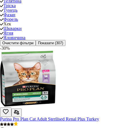
Телятина
Тріска
Тунець
Фазан
Форель
Хек
Шкварки
Ягня
Яловичина
Очистити фільтри
Показати
(307)
-30%
Purina Pro Plan Cat Adult Sterilised Renal Plus Turkey