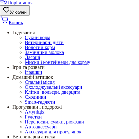
Порівняння
Улюблені
Кошик
Годування
Сухий корм
Ветеринарні дієти
Вологий корм
Замінники молока
Ласощі
Миски і контейнери для корму
Ігри та розваги
Іграшки
Домашній затишок
Спальні місця
Охолоджувальні аксесуари
Клітки, вольєри, дверцята
Сходинки
Smart-гаджети
Прогулянки і подорожі
Амуніція
Рулетки
Переноски, сумки, рюкзаки
Автоаксесуари
Аксесуари для прогулянок
Ветеринарна аптека