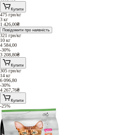
Купити
475
грн/кг
3 кг
1 426,00
₴
Повідомити про наявність
321
грн/кг
10 кг
4 584,00
-30%
3 208,80
₴
Купити
305
грн/кг
14 кг
6 096,80
-30%
4 267,76
₴
Купити
-25%