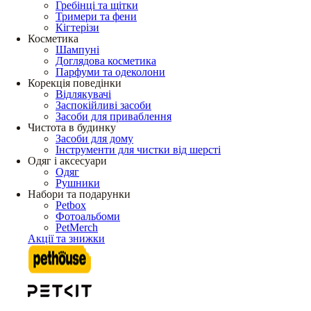
Гребінці та щітки
Тримери та фени
Кігтерізи
Косметика
Шампуні
Доглядова косметика
Парфуми та одеколони
Корекція поведінки
Відлякувачі
Заспокійливі засоби
Засоби для приваблення
Чистота в будинку
Засоби для дому
Інструменти для чистки від шерсті
Одяг і аксесуари
Одяг
Рушники
Набори та подарунки
Petbox
Фотоальбоми
PetMerch
Акції та знижки