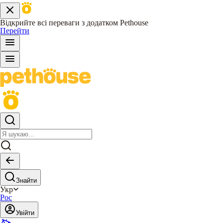
Відкрийте всі переваги з додатком Pethouse
Перейти
Знайти
Укр
Рос
Увійти