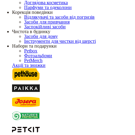
Доглядова косметика
Парфуми та одеколони
Корекція поведінки
Відлякувачі та засоби від погризів
Засоби для привчання
Заспокійливі засоби
Чистота в будинку
Засоби для дому
Інструменти для чистки від шерсті
Набори та подарунки
Petbox
Фотоальбоми
PetMerch
Акції та знижки