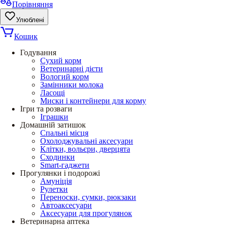
Порівняння
Улюблені
Кошик
Годування
Сухий корм
Ветеринарні дієти
Вологий корм
Замінники молока
Ласощі
Миски і контейнери для корму
Ігри та розваги
Іграшки
Домашній затишок
Спальні місця
Охолоджувальні аксесуари
Клітки, вольєри, дверцята
Сходинки
Smart-гаджети
Прогулянки і подорожі
Амуніція
Рулетки
Переноски, сумки, рюкзаки
Автоаксесуари
Аксесуари для прогулянок
Ветеринарна аптека