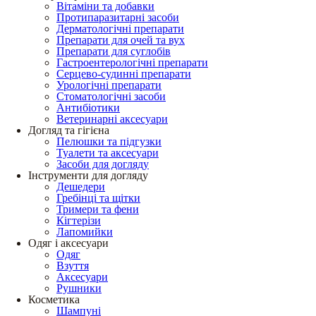
Вітаміни та добавки
Протипаразитарні засоби
Дерматологічні препарати
Препарати для очей та вух
Препарати для суглобів
Гастроентерологічні препарати
Серцево-судинні препарати
Урологічні препарати
Стоматологічні засоби
Антибіотики
Ветеринарні аксесуари
Догляд та гігієна
Пелюшки та підгузки
Туалети та аксесуари
Засоби для догляду
Інструменти для догляду
Дешедери
Гребінці та щітки
Тримери та фени
Кігтерізи
Лапомийки
Одяг і аксесуари
Одяг
Взуття
Аксесуари
Рушники
Косметика
Шампуні