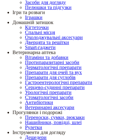
Засоби для догляду
Пелюшки та підгузки
Ігри та розваги
Іграшки
Домашній затишок
Кігтеточки
Спальні місця
Охолоджувальні аксесуари
Дверцята та решітки
Smart-гаджети
Ветеринарна аптека
Вітаміни та добавки
Протипаразитарні засоби
Дерматологічні препарати
Препарати для очей та вух
Препарати для суглобів
Гастроентерологічні препарати
Серцево-судинні препарати
Урологічні препарати
Стоматологічні засоби
Антибіотики
Ветеринарні аксесуари
Прогулянки і подорожі
Переноски, сумки, рюкзаки
Нашийники, повідці, шлеї
Рулетки
Інструменти для догляду
Дешедери