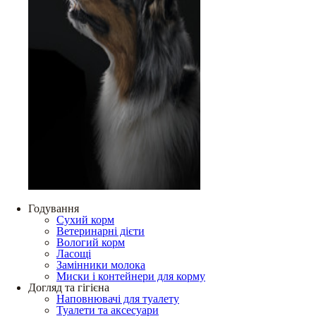
Годування
Сухий корм
Ветеринарні дієти
Вологий корм
Ласощі
Замінники молока
Миски і контейнери для корму
Догляд та гігієна
Наповнювачі для туалету
Туалети та аксесуари