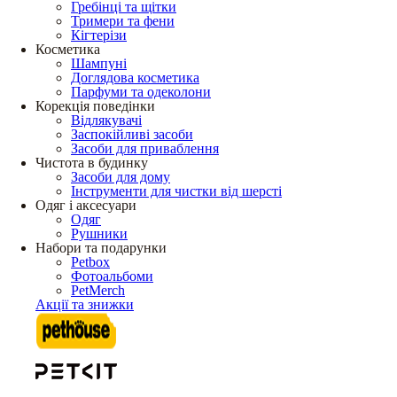
Гребінці та щітки
Тримери та фени
Кігтерізи
Косметика
Шампуні
Доглядова косметика
Парфуми та одеколони
Корекція поведінки
Відлякувачі
Заспокійливі засоби
Засоби для приваблення
Чистота в будинку
Засоби для дому
Інструменти для чистки від шерсті
Одяг і аксесуари
Одяг
Рушники
Набори та подарунки
Petbox
Фотоальбоми
PetMerch
Акції та знижки