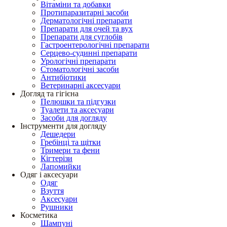
Вітаміни та добавки
Протипаразитарні засоби
Дерматологічні препарати
Препарати для очей та вух
Препарати для суглобів
Гастроентерологічні препарати
Серцево-судинні препарати
Урологічні препарати
Стоматологічні засоби
Антибіотики
Ветеринарні аксесуари
Догляд та гігієна
Пелюшки та підгузки
Туалети та аксесуари
Засоби для догляду
Інструменти для догляду
Дешедери
Гребінці та щітки
Тримери та фени
Кігтерізи
Лапомийки
Одяг і аксесуари
Одяг
Взуття
Аксесуари
Рушники
Косметика
Шампуні