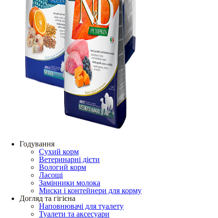
Годування
Сухий корм
Ветеринарні дієти
Вологий корм
Ласощі
Замінники молока
Миски і контейнери для корму
Догляд та гігієна
Наповнювачі для туалету
Туалети та аксесуари