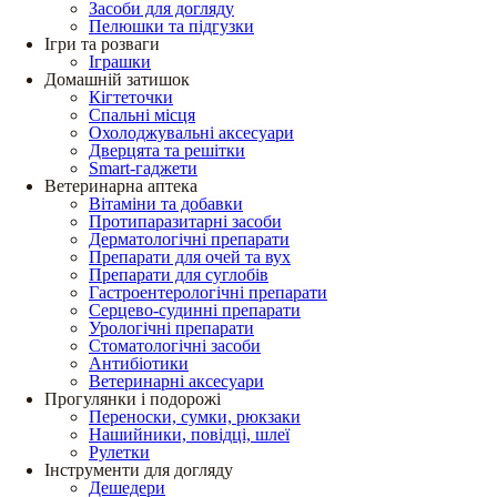
Засоби для догляду
Пелюшки та підгузки
Ігри та розваги
Іграшки
Домашній затишок
Кігтеточки
Спальні місця
Охолоджувальні аксесуари
Дверцята та решітки
Smart-гаджети
Ветеринарна аптека
Вітаміни та добавки
Протипаразитарні засоби
Дерматологічні препарати
Препарати для очей та вух
Препарати для суглобів
Гастроентерологічні препарати
Серцево-судинні препарати
Урологічні препарати
Стоматологічні засоби
Антибіотики
Ветеринарні аксесуари
Прогулянки і подорожі
Переноски, сумки, рюкзаки
Нашийники, повідці, шлеї
Рулетки
Інструменти для догляду
Дешедери