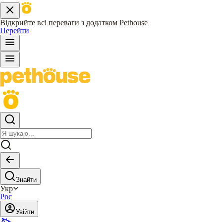
Відкрийте всі переваги з додатком Pethouse
Перейти
Знайти
Укр
Рос
Увійти