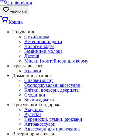
Порівняння
Улюблені
Кошик
Годування
Сухий корм
Ветеринарні дієти
Вологий корм
Замінники молока
Ласощі
Миски і контейнери для корму
Ігри та розваги
Іграшки
Домашній затишок
Спальні місця
Охолоджувальні аксесуари
Клітки, вольєри, дверцята
Сходинки
Smart-гаджети
Прогулянки і подорожі
Амуніція
Рулетки
Переноски, сумки, рюкзаки
Автоаксесуари
Аксесуари для прогулянок
Ветеринарна аптека