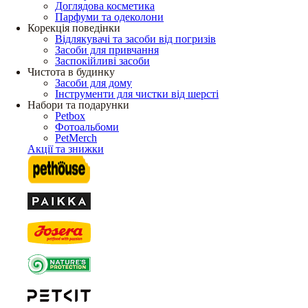
Доглядова косметика
Парфуми та одеколони
Корекція поведінки
Відлякувачі та засоби від погризів
Засоби для привчання
Заспокійливі засоби
Чистота в будинку
Засоби для дому
Інструменти для чистки від шерсті
Набори та подарунки
Petbox
Фотоальбоми
PetMerch
Акції та знижки