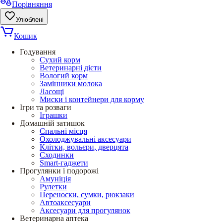
Порівняння
Улюблені
Кошик
Годування
Сухий корм
Ветеринарні дієти
Вологий корм
Замінники молока
Ласощі
Миски і контейнери для корму
Ігри та розваги
Іграшки
Домашній затишок
Спальні місця
Охолоджувальні аксесуари
Клітки, вольєри, дверцята
Сходинки
Smart-гаджети
Прогулянки і подорожі
Амуніція
Рулетки
Переноски, сумки, рюкзаки
Автоаксесуари
Аксесуари для прогулянок
Ветеринарна аптека