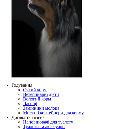
Годування
Сухий корм
Ветеринарні дієти
Вологий корм
Ласощі
Замінники молока
Миски і контейнери для корму
Догляд та гігієна
Наповнювачі для туалету
Туалети та аксесуари