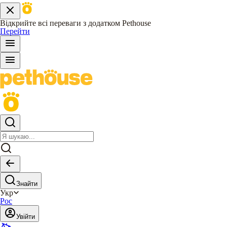
Відкрийте всі переваги з додатком Pethouse
Перейти
Знайти
Укр
Рос
Увійти