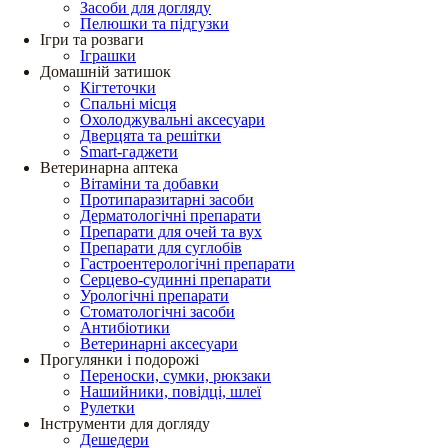
Засоби для догляду
Пелюшки та підгузки
Ігри та розваги
Іграшки
Домашній затишок
Кігтеточки
Спальні місця
Охолоджувальні аксесуари
Дверцята та решітки
Smart-гаджети
Ветеринарна аптека
Вітаміни та добавки
Протипаразитарні засоби
Дерматологічні препарати
Препарати для очей та вух
Препарати для суглобів
Гастроентерологічні препарати
Серцево-судинні препарати
Урологічні препарати
Стоматологічні засоби
Антибіотики
Ветеринарні аксесуари
Прогулянки і подорожі
Переноски, сумки, рюкзаки
Нашийники, повідці, шлеї
Рулетки
Інструменти для догляду
Дешедери