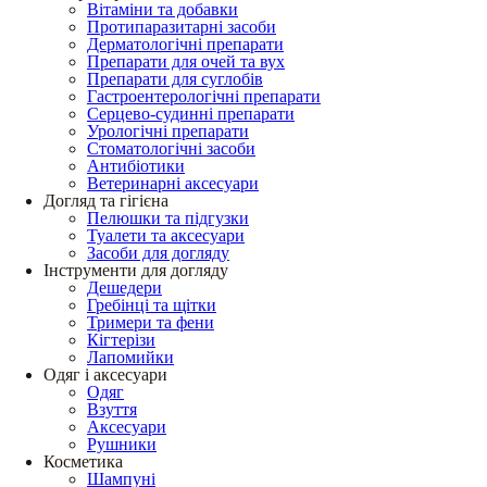
Вітаміни та добавки
Протипаразитарні засоби
Дерматологічні препарати
Препарати для очей та вух
Препарати для суглобів
Гастроентерологічні препарати
Серцево-судинні препарати
Урологічні препарати
Стоматологічні засоби
Антибіотики
Ветеринарні аксесуари
Догляд та гігієна
Пелюшки та підгузки
Туалети та аксесуари
Засоби для догляду
Інструменти для догляду
Дешедери
Гребінці та щітки
Тримери та фени
Кігтерізи
Лапомийки
Одяг і аксесуари
Одяг
Взуття
Аксесуари
Рушники
Косметика
Шампуні