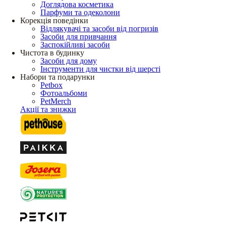
Доглядова косметика
Парфуми та одеколони
Корекція поведінки
Відлякувачі та засоби від погризів
Засоби для привчання
Заспокійливі засоби
Чистота в будинку
Засоби для дому
Інструменти для чистки від шерсті
Набори та подарунки
Petbox
Фотоальбоми
PetMerch
Акції та знижки