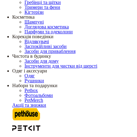
Гребінці та щітки
Тримери та фени
Кігтерізи
Косметика
Шампуні
Доглядова косметика
Парфуми та одеколони
Корекція поведінки
Відлякувачі
Заспокійливі засоби
Засоби для приваблення
Чистота в будинку
Засоби для дому
Інструменти для чистки від шерсті
Одяг і аксесуари
Одяг
Рушники
Набори та подарунки
Petbox
Фотоальбоми
PetMerch
Акції та знижки