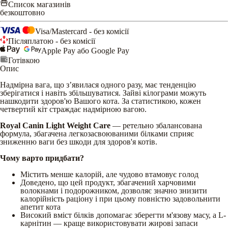
Список магазинів
безкоштовно
Visa/Mastercard - без комісії
Післяплатою - без комісії
Apple Pay або Google Pay
Готівкою
Опис
Надмірна вага, що з’явилася одного разу, має тенденцію
зберігатися і навіть збільшуватися. Зайві кілограми можуть
нашкодити здоров'ю Вашого кота. За статистикою, кожен
четвертий кіт страждає надмірною вагою.
Royal Canin Light Weight Care
— ретельно збалансована
формула, збагачена легкозасвоюваними білками сприяє
зниженню ваги без шкоди для здоров'я котів.
Чому варто придбати?
Містить менше калорій, але чудово втамовує голод
Доведено, що цей продукт, збагачений харчовими
волокнами і подорожником, дозволяє значно знизити
калорійність раціону і при цьому повністю задовольнити
апетит кота
Високий вміст білків допомагає зберегти м'язову масу, а L-
карнітин — краще використовувати жирові запаси