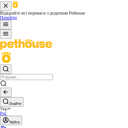
Відкрийте всі переваги з додатком Pethouse
Перейти
Знайти
Укр
Рос
Увійти