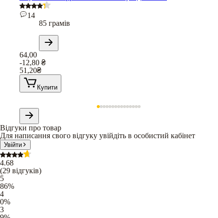
14
85 грамів
64,00
-12,80
₴
51,20
₴
Купити
Відгуки про товар
Для написання свого відгуку увійдіть в особистий кабінет
Увійти
4.68
(
29
відгуків
)
5
86
%
4
0
%
3
9
%