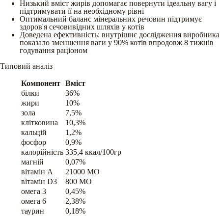
Низький вміст жирів допомагає повернути ідеальну вагу і
підтримувати її на необхідному рівні
Оптимальний баланс мінеральних речовин підтримує
здоров'я сечовивідних шляхів у котів
Доведена ефективність: внутрішнє дослідження виробника
показало зменшення ваги у 90% котів впродовж 8 тижнів
годування раціоном
Типовий аналіз
Компонент
Вміст
білки
36%
жири
10%
зола
7,5%
клітковина
10,3%
кальцій
1,2%
фосфор
0,9%
калорійність
335,4 ккал/100гр
магній
0,07%
вітамін A
21000 МО
вітамін D3
800 МО
омега 3
0,45%
омега 6
2,38%
таурин
0,18%