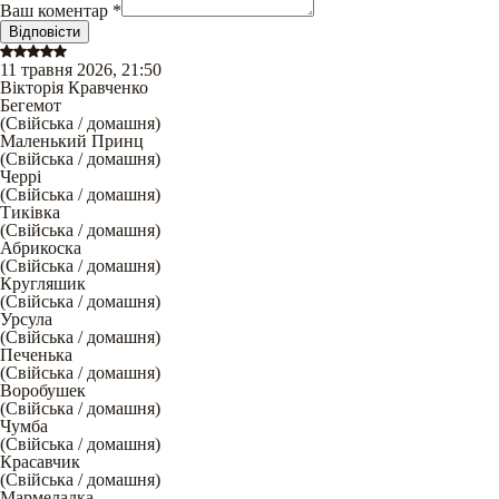
Ваш коментар
*
Відповісти
11 травня 2026, 21:50
Вікторія Кравченко
Бегемот
(
Свійська / домашня
)
Маленький Принц
(
Свійська / домашня
)
Черрі
(
Свійська / домашня
)
Тиківка
(
Свійська / домашня
)
Абрикоска
(
Свійська / домашня
)
Кругляшик
(
Свійська / домашня
)
Урсула
(
Свійська / домашня
)
Печенька
(
Свійська / домашня
)
Воробушек
(
Свійська / домашня
)
Чумба
(
Свійська / домашня
)
Красавчик
(
Свійська / домашня
)
Мармеладка