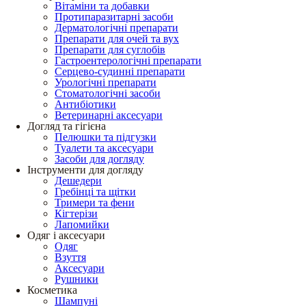
Вітаміни та добавки
Протипаразитарні засоби
Дерматологічні препарати
Препарати для очей та вух
Препарати для суглобів
Гастроентерологічні препарати
Серцево-судинні препарати
Урологічні препарати
Стоматологічні засоби
Антибіотики
Ветеринарні аксесуари
Догляд та гігієна
Пелюшки та підгузки
Туалети та аксесуари
Засоби для догляду
Інструменти для догляду
Дешедери
Гребінці та щітки
Тримери та фени
Кігтерізи
Лапомийки
Одяг і аксесуари
Одяг
Взуття
Аксесуари
Рушники
Косметика
Шампуні