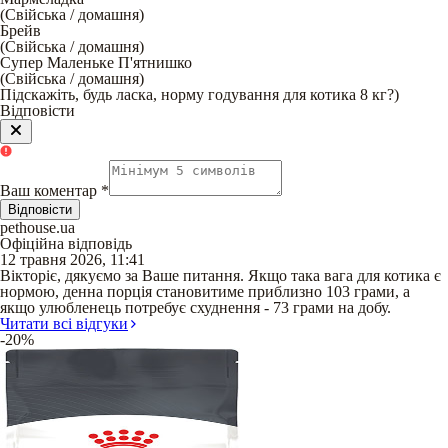
(
Свійська / домашня
)
Брейв
(
Свійська / домашня
)
Супер Маленьке П'ятнишко
(
Свійська / домашня
)
Підскажіть, будь ласка, норму годування для котика 8 кг?)
Відповісти
Ваш коментар
*
Відповісти
pethouse.ua
Офіційна відповідь
12 травня 2026, 11:41
Вікторіє, дякуємо за Ваше питання. Якщо така вага для котика є
нормою, денна порція становитиме приблизно 103 грами, а
якщо улюбленець потребує схуднення - 73 грами на добу.
Читати всі відгуки
-20%