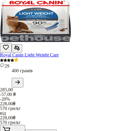
Royal Canin Light Weight Care
29
400 грамів
285,00
-57,00
₴
-20%
228,00
₴
570
грн/кг
від
228,00
₴
570
грн/кг