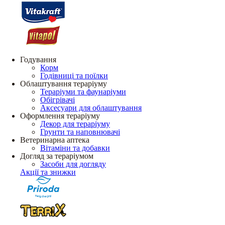
Годування
Корм
Годівниці та поїлки
Облаштування тераріуму
Тераріуми та фаунаріуми
Обігрівачі
Аксесуари для облаштування
Оформлення тераріуму
Декор для тераріуму
Грунти та наповнювачі
Ветеринарна аптека
Вітаміни та добавки
Догляд за тераріумом
Засоби для догляду
Акції та знижки