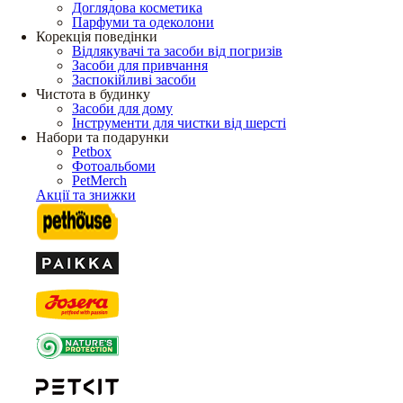
Доглядова косметика
Парфуми та одеколони
Корекція поведінки
Відлякувачі та засоби від погризів
Засоби для привчання
Заспокійливі засоби
Чистота в будинку
Засоби для дому
Інструменти для чистки від шерсті
Набори та подарунки
Petbox
Фотоальбоми
PetMerch
Акції та знижки