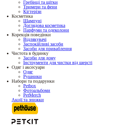
Гребінці та щітки
Тримери та фени
Кігтерізи
Косметика
Шампуні
Доглядова косметика
Парфуми та одеколони
Корекція поведінки
Відлякувачі
Заспокійливі засоби
Засоби для приваблення
Чистота в будинку
Засоби для дому
Інструменти для чистки від шерсті
Одяг і аксесуари
Одяг
Рушники
Набори та подарунки
Petbox
Фотоальбоми
PetMerch
Акції та знижки