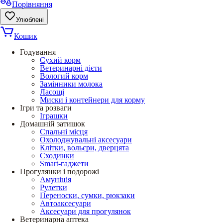
Порівняння
Улюблені
Кошик
Годування
Сухий корм
Ветеринарні дієти
Вологий корм
Замінники молока
Ласощі
Миски і контейнери для корму
Ігри та розваги
Іграшки
Домашній затишок
Спальні місця
Охолоджувальні аксесуари
Клітки, вольєри, дверцята
Сходинки
Smart-гаджети
Прогулянки і подорожі
Амуніція
Рулетки
Переноски, сумки, рюкзаки
Автоаксесуари
Аксесуари для прогулянок
Ветеринарна аптека