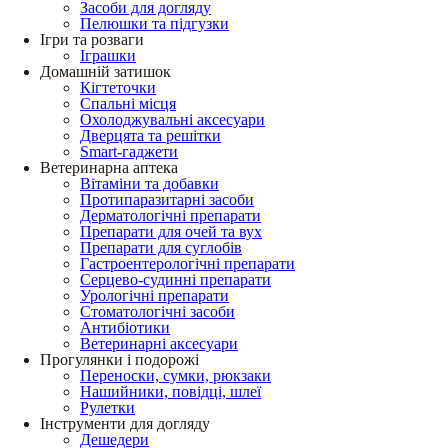
Засоби для догляду
Пелюшки та підгузки
Ігри та розваги
Іграшки
Домашній затишок
Кігтеточки
Спальні місця
Охолоджувальні аксесуари
Дверцята та решітки
Smart-гаджети
Ветеринарна аптека
Вітаміни та добавки
Протипаразитарні засоби
Дерматологічні препарати
Препарати для очей та вух
Препарати для суглобів
Гастроентерологічні препарати
Серцево-судинні препарати
Урологічні препарати
Стоматологічні засоби
Антибіотики
Ветеринарні аксесуари
Прогулянки і подорожі
Переноски, сумки, рюкзаки
Нашийники, повідці, шлеї
Рулетки
Інструменти для догляду
Дешедери