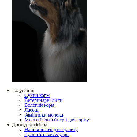
Годування
Сухий корм
Ветеринарні дієти
Вологий корм
Ласощі
Замінники молока
Миски і контейнери для корму
Догляд та гігієна
Наповнювачі для туалету
Туалети та аксесуари