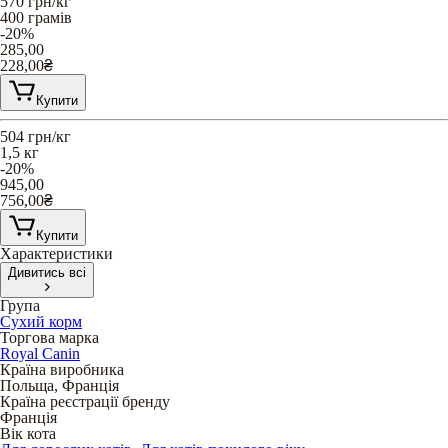
570
грн/кг
400 грамів
-20%
285,00
228,00
₴
Купити
504
грн/кг
1,5 кг
-20%
945,00
756,00
₴
Купити
Характеристики
Дивитись всі
Група
Сухий корм
Торгова марка
Royal Canin
Країна виробника
Польща, Франція
Країна реєстрації бренду
Франція
Вік кота