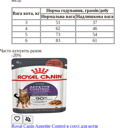
місці
Норма годування, грамів/добу
Вага кота, кг
Нормальна вага
Надлишкова вага
3
51
37
4
62
46
5
73
54
6
83
61
Часто купують разом
-20%
Royal Canin Appetite Control в соусі для котів