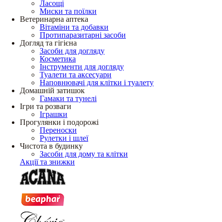
Ласощі
Миски та поїлки
Ветеринарна аптека
Вітаміни та добавки
Протипаразитарні засоби
Догляд та гігієна
Засоби для догляду
Косметика
Інструменти для догляду
Туалети та аксесуари
Наповнювачі для клітки і туалету
Домашній затишок
Гамаки та тунелі
Ігри та розваги
Іграшки
Прогулянки і подорожі
Переноски
Рулетки і шлеї
Чистота в будинку
Засоби для дому та клітки
Акції та знижки