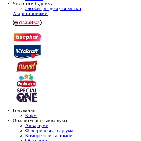
Чистота в будинку
Засоби для дому та клітки
Акції та знижки
Годування
Корм
Облаштування акваріума
Акваріуми
Фільтри для акваріума
Компресори та помпи
Обігрівачі