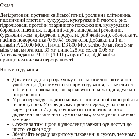
Склад
Дегідратовані протеїни свійської птиці, рослинна клітковина,
пшеничний глютен*, кукурудза, кукурудзяний глютен, рис,
гідролізовані протеїни тваринного походження, кукурудзяне
борошно, пшениця, тваринні жири, мінеральні речовини,
буряковий жом, дріжджові продукти, риб’ячий жир, оболонка та
насіння подорожника (0,50%), соєва олія. Добавки на 1 кг:
вітамін A 21000 MO, вітамін D3 800 MO, залiзо 30 мг, йод 3 мг,
мiдь 9 мг, марганець 39 мг, цинк 128 мг, селен 0,06 мг.
Aнтиоксиданти. *L.I.P. (Л.І.П.) - протеїни, відібрані за
принципом високої перетравності.
Норми годування
Давайте щодня з розрахунку ваги та фізичної активності
улюбленця. Дотримуйтеся норм годування, зазначених у
таблиці на пакованні, але враховуйте також індивідуальні
потреби кота
У разі переходу з одного корму на інший необхідно робити
це поступово. У середньому процес переходу на новий
корм триває 5-7 днів, починаючи з незначного його
додавання до звичного сухого корму, закінчуючи повною
заміною
Стежте за тим, щоби в улюбленця завжди був доступ до
чистої свіжої води
Зберігайте корм у закритому пакованні в сухому, темному