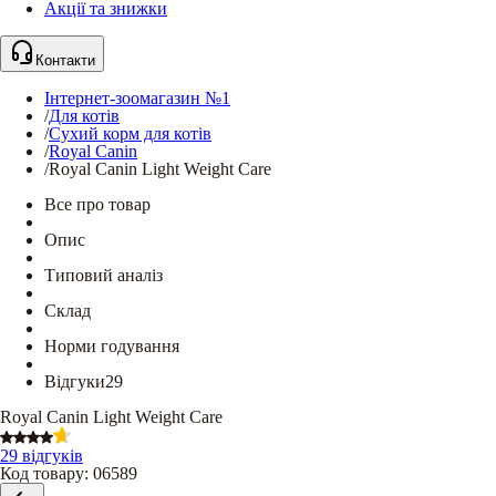
Акції та знижки
Контакти
Інтернет-зоомагазин №1
/
Для котів
/
Сухий корм для котів
/
Royal Canin
/
Royal Canin Light Weight Care
Все про товар
Опис
Типовий аналіз
Склад
Норми годування
Відгуки
29
Royal Canin Light Weight Care
29 відгуків
Код товару
:
06589