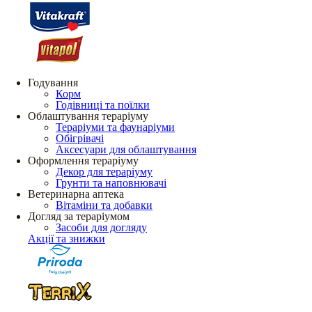
Годування
Корм
Годівниці та поїлки
Облаштування тераріуму
Тераріуми та фаунаріуми
Обігрівачі
Аксесуари для облаштування
Оформлення тераріуму
Декор для тераріуму
Грунти та наповнювачі
Ветеринарна аптека
Вітаміни та добавки
Догляд за тераріумом
Засоби для догляду
Акції та знижки