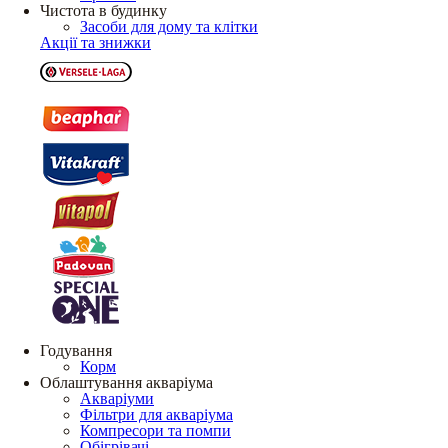
Чистота в будинку
Засоби для дому та клітки
Акції та знижки
Годування
Корм
Облаштування акваріума
Акваріуми
Фільтри для акваріума
Компресори та помпи
Обігрівачі