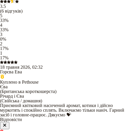
3.5
(
6
відгуків
)
5
33
%
4
33
%
3
0
%
2
17
%
1
17
%
18 травня 2026, 02:32
Горєва Ева
Куплено в Pethouse
Єва
(
Британська короткошерста
)
Річард і Єва
(
Свійська / домашня
)
Приємний квітковий насичений аромат, котики і дійсно
муркотять і спокійно сплять. Включаємо тільки наніч. Гарний
засіб і головне-працює. Дякуємо 💝
Відповісти