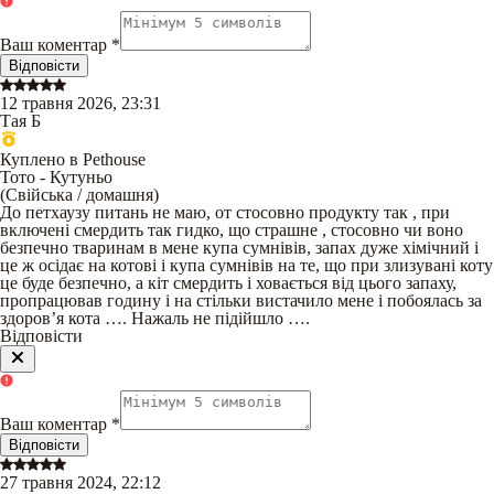
Ваш коментар
*
Відповісти
12 травня 2026, 23:31
Тая Б
Куплено в Pethouse
Тото - Кутуньо
(
Свійська / домашня
)
До петхаузу питань не маю, от стосовно продукту так , при
включені смердить так гидко, що страшне , стосовно чи воно
безпечно тваринам в мене купа сумнівів, запах дуже хімічний і
це ж осідає на котові і купа сумнівів на те, що при злизувані коту
це буде безпечно, а кіт смердить і ховається від цього запаху,
пропрацював годину і на стільки вистачило мене і побоялась за
здоров’я кота …. Нажаль не підійшло ….
Відповісти
Ваш коментар
*
Відповісти
27 травня 2024, 22:12