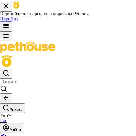
Відкрийте всі переваги з додатком Pethouse
Перейти
Знайти
Укр
Рос
Увійти