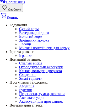
Порівняння
Улюблені
Кошик
Годування
Сухий корм
Ветеринарні дієти
Вологий корм
Замінники молока
Ласощі
Миски і контейнери для корму
Ігри та розваги
Іграшки
Домашній затишок
Спальні місця
Охолоджувальні аксесуари
Клітки, вольєри, дверцята
Сходинки
Smart-гаджети
Прогулянки і подорожі
Амуніція
Рулетки
Переноски, сумки, рюкзаки
Автоаксесуари
Аксесуари для прогулянок
Ветеринарна аптека