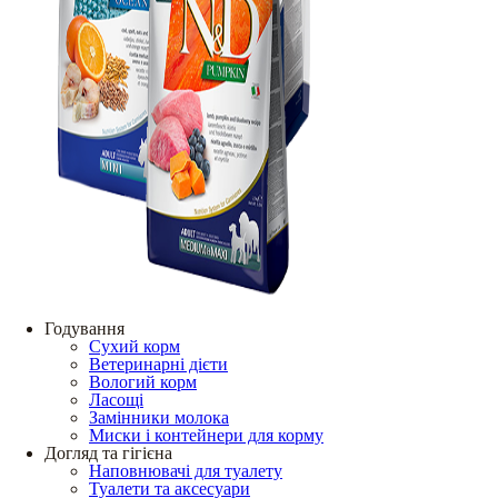
Годування
Сухий корм
Ветеринарні дієти
Вологий корм
Ласощі
Замінники молока
Миски і контейнери для корму
Догляд та гігієна
Наповнювачі для туалету
Туалети та аксесуари