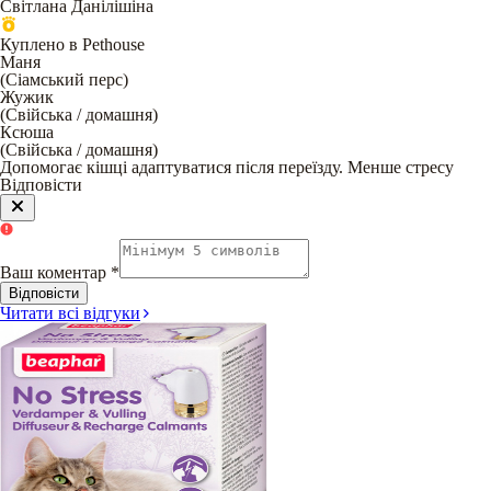
Світлана Данілішіна
Куплено в Pethouse
Маня
(
Сіамський перс
)
Жужик
(
Свійська / домашня
)
Ксюша
(
Свійська / домашня
)
Допомогає кішці адаптуватися після переїзду. Менше стресу
Відповісти
Ваш коментар
*
Відповісти
Читати всі відгуки