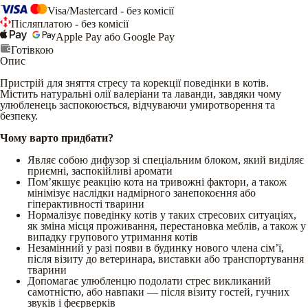
Visa/Mastercard - без комісії
Післяплатою - без комісії
Apple Pay або Google Pay
Готівкою
Опис
Пристрій для зняття стресу та корекції поведінки в котів.
Містить натуральні олії валеріани та лаванди, завдяки чому
улюбленець заспокоюється, відчуваючи умиротворення та
безпеку.
Чому варто придбати?
Являє собою дифузор зі спеціальним блоком, який виділяє
приємні, заспокійливі аромати
Пом’якшує реакцію кота на тривожні фактори, а також
мінімізує наслідки надмірного занепокоєння або
гіперактивності тварини
Нормалізує поведінку котів у таких стресових ситуаціях,
як зміна місця проживання, перестановка меблів, а також у
випадку групового утримання котів
Незамінний у разі появи в будинку нового члена сім’ї,
після візиту до ветеринара, виставки або транспортування
тварини
Допомагає улюбленцю подолати стрес викликаний
самотністю, або навпаки — після візиту гостей, гучних
звуків і феєрверків