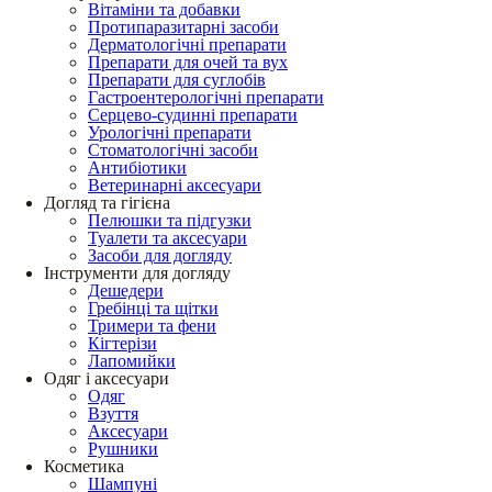
Вітаміни та добавки
Протипаразитарні засоби
Дерматологічні препарати
Препарати для очей та вух
Препарати для суглобів
Гастроентерологічні препарати
Серцево-судинні препарати
Урологічні препарати
Стоматологічні засоби
Антибіотики
Ветеринарні аксесуари
Догляд та гігієна
Пелюшки та підгузки
Туалети та аксесуари
Засоби для догляду
Інструменти для догляду
Дешедери
Гребінці та щітки
Тримери та фени
Кігтерізи
Лапомийки
Одяг і аксесуари
Одяг
Взуття
Аксесуари
Рушники
Косметика
Шампуні