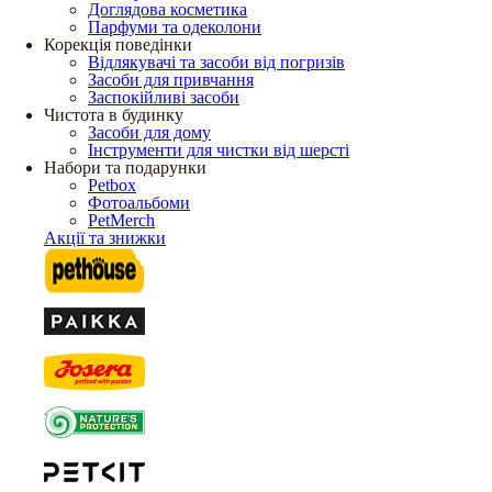
Доглядова косметика
Парфуми та одеколони
Корекція поведінки
Відлякувачі та засоби від погризів
Засоби для привчання
Заспокійливі засоби
Чистота в будинку
Засоби для дому
Інструменти для чистки від шерсті
Набори та подарунки
Petbox
Фотоальбоми
PetMerch
Акції та знижки