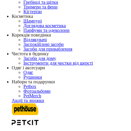
Гребінці та щітки
Тримери та фени
Кігтерізи
Косметика
Шампуні
Доглядова косметика
Парфуми та одеколони
Корекція поведінки
Відлякувачі
Заспокійливі засоби
Засоби для приваблення
Чистота в будинку
Засоби для дому
Інструменти для чистки від шерсті
Одяг і аксесуари
Одяг
Рушники
Набори та подарунки
Petbox
Фотоальбоми
PetMerch
Акції та знижки