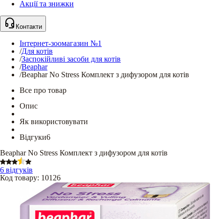
Акції та знижки
Контакти
Інтернет-зоомагазин №1
/
Для котів
/
Заспокійливі засоби для котів
/
Beaphar
/
Beaphar No Stress Комплект з дифузором для котів
Все про товар
Опис
Як використовувати
Відгуки
6
Beaphar No Stress Комплект з дифузором для котів
6 відгуків
Код товару
:
10126