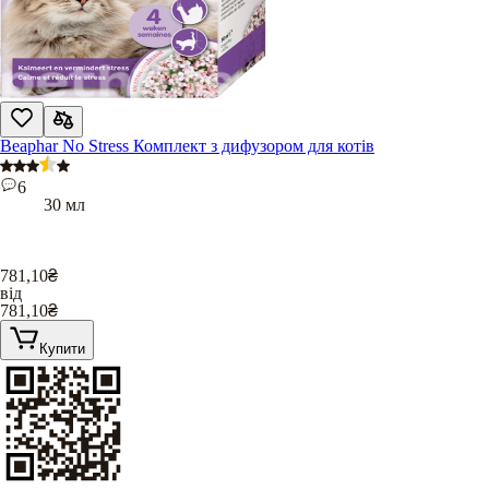
Beaphar No Stress Комплект з дифузором для котів
6
30 мл
781,10
₴
від
781,10
₴
Купити