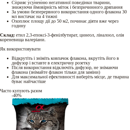
Сприяє усуненню негативної поведінки тварини,
знижуючи ймовірність міток і безпричинного дряпання
За умови безперервного використання одного флакона 30
мл вистачає на 4 тижні
Охоплює площу дії до 50 м2, починає діяти вже через
годину
Склад:
етил 2,3-епоксі-3-фенілбутират, цинеол, ліналоол, олія
кореневища валеріани.
Як використовувати
Відкрутіть і зніміть ковпачок флакона, вкрутіть його в
дифузор і вставте в електричну розетку
Після використання відключіть дифузор, не знімаючи
флакона (знімайте флакон тільки для заміни)
Для максимальної ефективності виберіть місце, де тварина
буває найчастіше
Часто купують разом
-40%