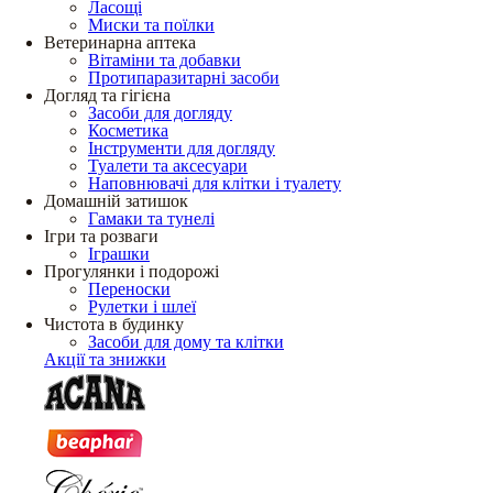
Ласощі
Миски та поїлки
Ветеринарна аптека
Вітаміни та добавки
Протипаразитарні засоби
Догляд та гігієна
Засоби для догляду
Косметика
Інструменти для догляду
Туалети та аксесуари
Наповнювачі для клітки і туалету
Домашній затишок
Гамаки та тунелі
Ігри та розваги
Іграшки
Прогулянки і подорожі
Переноски
Рулетки і шлеї
Чистота в будинку
Засоби для дому та клітки
Акції та знижки