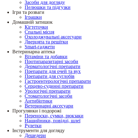
Засоби для догляду
Пелюшки та підгузки
Ігри та розваги
Іграшки
Домашній затишок
Кігтеточки
Спальні місця
Охолоджувальні аксесуари
Дверцята та решітки
Smart-гаджети
Ветеринарна аптека
Вітаміни та добавки
Протипаразитарні засоби
Дерматологічні препарати
Препарати для очей та вух
Препарати для суглобів
Гастроентерологічні препарати
Серцево-судинні препарати
Урологічні препарати
Стоматологічні засоби
Антибіотики
Ветеринарні аксесуари
Прогулянки і подорожі
Переноски, сумки, рюкзаки
Нашийники, повідці, шлеї
Рулетки
Інструменти для догляду
Дешедери