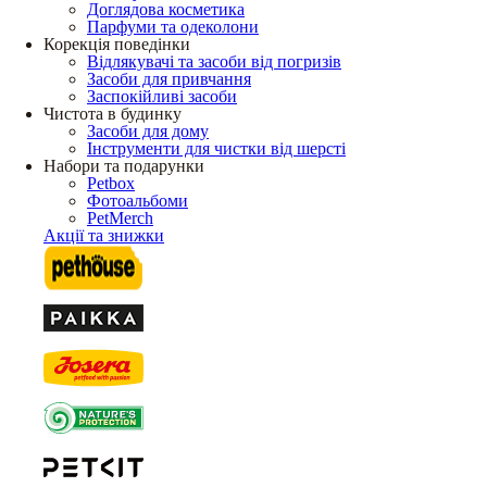
Доглядова косметика
Парфуми та одеколони
Корекція поведінки
Відлякувачі та засоби від погризів
Засоби для привчання
Заспокійливі засоби
Чистота в будинку
Засоби для дому
Інструменти для чистки від шерсті
Набори та подарунки
Petbox
Фотоальбоми
PetMerch
Акції та знижки