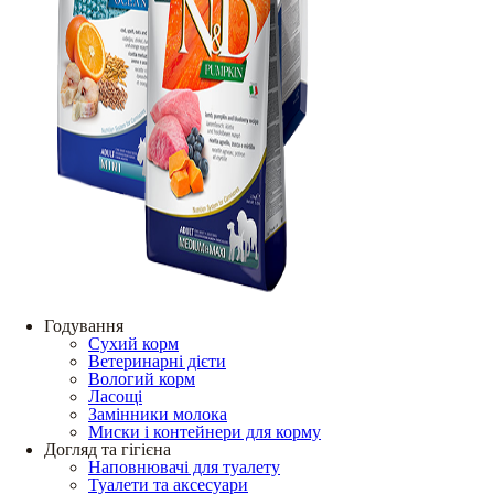
Годування
Сухий корм
Ветеринарні дієти
Вологий корм
Ласощі
Замінники молока
Миски і контейнери для корму
Догляд та гігієна
Наповнювачі для туалету
Туалети та аксесуари