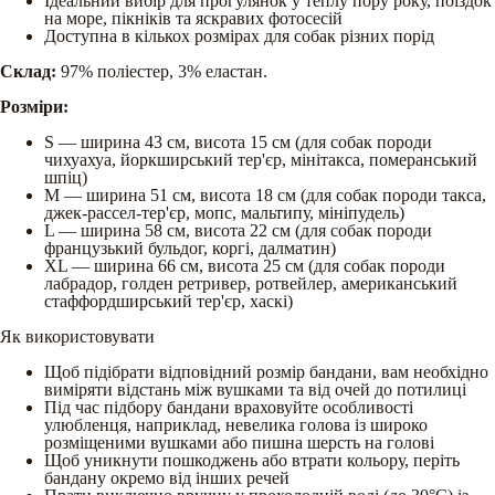
Ідеальний вибір для прогулянок у теплу пору року, поїздок
на море, пікніків та яскравих фотосесій
Доступна в кількох розмірах для собак різних порід
Склад:
97% поліестер, 3% еластан.
Розміри:
S — ширина 43 см, висота 15 см (для собак породи
чихуахуа, йоркширський тер'єр, мінітакса, померанський
шпіц)
M — ширина 51 см, висота 18 см (для собак породи такса,
джек-рассел-тер'єр, мопс, мальтипу, мініпудель)
L — ширина 58 см, висота 22 см (для собак породи
французький бульдог, коргі, далматин)
XL — ширина 66 см, висота 25 см (для собак породи
лабрадор, голден ретривер, ротвейлер, американський
стаффордширський тер'єр, хаскі)
Як використовувати
Щоб підібрати відповідний розмір бандани, вам необхідно
виміряти відстань між вушками та від очей до потилиці
Під час підбору бандани враховуйте особливості
улюбленця, наприклад, невелика голова із широко
розміщеними вушками або пишна шерсть на голові
Щоб уникнути пошкоджень або втрати кольору, періть
бандану окремо від інших речей