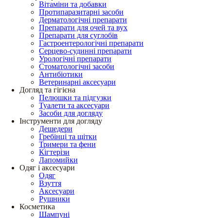
Вітаміни та добавки
Протипаразитарні засоби
Дерматологічні препарати
Препарати для очей та вух
Препарати для суглобів
Гастроентерологічні препарати
Серцево-судинні препарати
Урологічні препарати
Стоматологічні засоби
Антибіотики
Ветеринарні аксесуари
Догляд та гігієна
Пелюшки та підгузки
Туалети та аксесуари
Засоби для догляду
Інструменти для догляду
Дешедери
Гребінці та щітки
Тримери та фени
Кігтерізи
Лапомийки
Одяг і аксесуари
Одяг
Взуття
Аксесуари
Рушники
Косметика
Шампуні