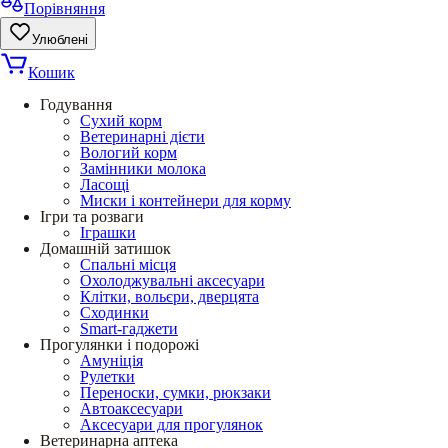
Порівняння
Улюблені
Кошик
Годування
Сухий корм
Ветеринарні дієти
Вологий корм
Замінники молока
Ласощі
Миски і контейнери для корму
Ігри та розваги
Іграшки
Домашній затишок
Спальні місця
Охолоджувальні аксесуари
Клітки, вольєри, дверцята
Сходинки
Smart-гаджети
Прогулянки і подорожі
Амуніція
Рулетки
Переноски, сумки, рюкзаки
Автоаксесуари
Аксесуари для прогулянок
Ветеринарна аптека