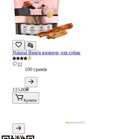
Natural Вим'я яловиче для собак
22
100 грамів
115,00
₴
Купити