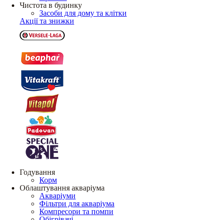
Чистота в будинку
Засоби для дому та клітки
Акції та знижки
Годування
Корм
Облаштування акваріума
Акваріуми
Фільтри для акваріума
Компресори та помпи
Обігрівачі