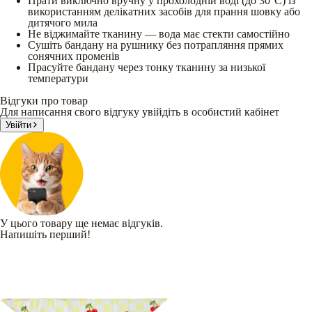
Прати виключно вручну у прохолодній воді (до 30°C) із
використанням делікатних засобів для прання шовку або
дитячого мила
Не віджимайте тканину — вода має стекти самостійно
Сушіть бандану на рушнику без потрапляння прямих
сонячних променів
Прасуйте бандану через тонку тканину за низької
температури
Відгуки про товар
Для написання свого відгуку увійдіть в особистий кабінет
Увійти
У цього товару ще немає відгуків.
Напишіть перший!