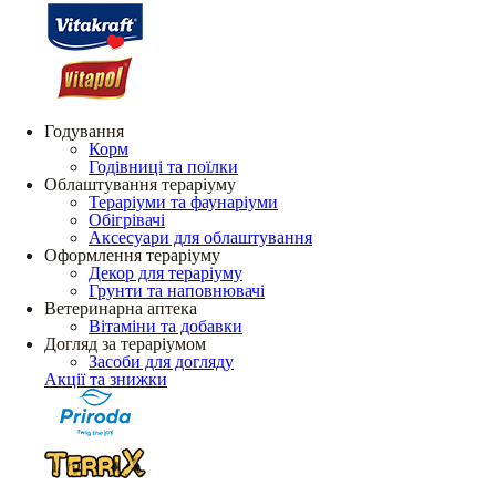
Годування
Корм
Годівниці та поїлки
Облаштування тераріуму
Тераріуми та фаунаріуми
Обігрівачі
Аксесуари для облаштування
Оформлення тераріуму
Декор для тераріуму
Грунти та наповнювачі
Ветеринарна аптека
Вітаміни та добавки
Догляд за тераріумом
Засоби для догляду
Акції та знижки