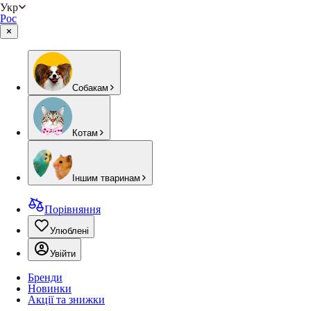
Укр
Рос
Собакам
Котам
Іншим тваринам
Порівняння
Улюблені
Увійти
Бренди
Новинки
Акції та знижки