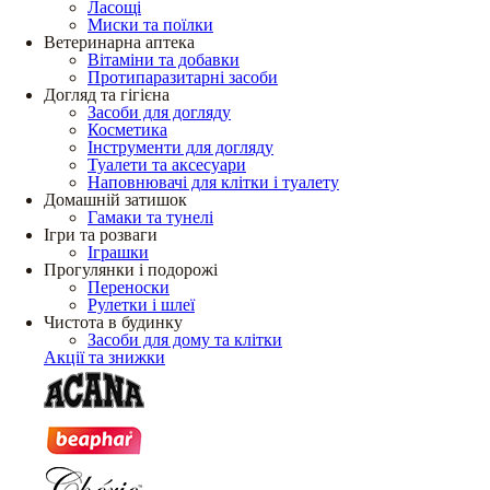
Ласощі
Миски та поїлки
Ветеринарна аптека
Вітаміни та добавки
Протипаразитарні засоби
Догляд та гігієна
Засоби для догляду
Косметика
Інструменти для догляду
Туалети та аксесуари
Наповнювачі для клітки і туалету
Домашній затишок
Гамаки та тунелі
Ігри та розваги
Іграшки
Прогулянки і подорожі
Переноски
Рулетки і шлеї
Чистота в будинку
Засоби для дому та клітки
Акції та знижки