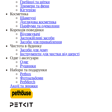
Гребінці та щітки
Тримери та фени
Кігтерізи
Косметика
Шампуні
Доглядова косметика
Парфуми та одеколони
Корекція поведінки
Відлякувачі
Заспокійливі засоби
Засоби для приваблення
Чистота в будинку
Засоби для дому
Інструменти для чистки від шерсті
Одяг і аксесуари
Одяг
Рушники
Набори та подарунки
Petbox
Фотоальбоми
PetMerch
Акції та знижки