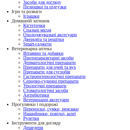
Засоби для догляду
Пелюшки та підгузки
Ігри та розваги
Іграшки
Домашній затишок
Кігтеточки
Спальні місця
Охолоджувальні аксесуари
Дверцята та решітки
Smart-гаджети
Ветеринарна аптека
Вітаміни та добавки
Протипаразитарні засоби
Дерматологічні препарати
Препарати для очей та вух
Препарати для суглобів
Гастроентерологічні препарати
Серцево-судинні препарати
Урологічні препарати
Стоматологічні засоби
Антибіотики
Ветеринарні аксесуари
Прогулянки і подорожі
Переноски, сумки, рюкзаки
Нашийники, повідці, шлеї
Рулетки
Інструменти для догляду
Дешедери