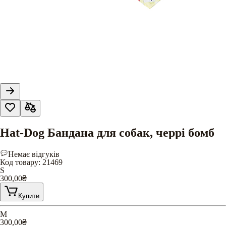
Hat-Dog Бандана для собак, черрі бомб
Немає відгуків
Код товару
:
21469
S
300,00
₴
Купити
M
300,00
₴