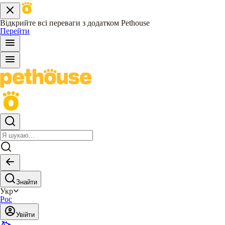
Відкрийте всі переваги з додатком Pethouse
Перейти
Знайти
Укр
Рос
Увійти