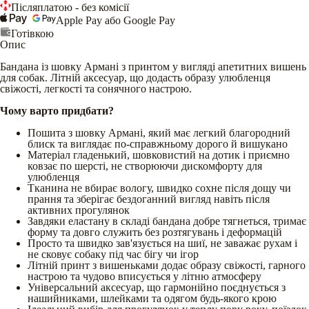
Післяплатою - без комісії
Apple Pay або Google Pay
Готівкою
Опис
Бандана із шовку Армані з принтом у вигляді апетитних вишень
для собак. Літній аксесуар, що додасть образу улюбленця
свіжості, легкості та сонячного настрою.
Чому варто придбати?
Пошита з шовку Армані, який має легкий благородний
блиск та виглядає по-справжньому дорого й вишукано
Матеріал гладенький, шовковистий на дотик і приємно
ковзає по шерсті, не створюючи дискомфорту для
улюбленця
Тканина не вбирає вологу, швидко сохне після дощу чи
прання та зберігає бездоганний вигляд навіть після
активних прогулянок
Завдяки еластану в складі бандана добре тягнеться, тримає
форму та довго служить без розтягувань і деформацій
Просто та швидко зав'язується на шиї, не заважає рухам і
не сковує собаку під час бігу чи ігор
Літній принт з вишеньками додає образу свіжості, гарного
настрою та чудово вписується у літню атмосферу
Універсальний аксесуар, що гармонійно поєднується з
нашийниками, шлейками та одягом будь-якого крою