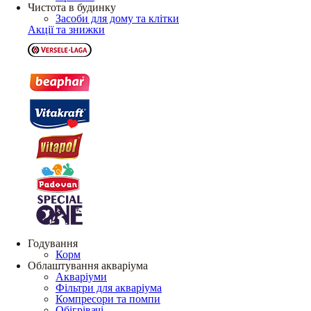
Чистота в будинку
Засоби для дому та клітки
Акції та знижки
Годування
Корм
Облаштування акваріума
Акваріуми
Фільтри для акваріума
Компресори та помпи
Обігрівачі