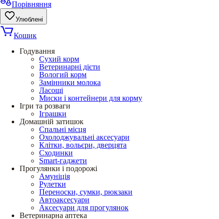
Порівняння
Улюблені
Кошик
Годування
Сухий корм
Ветеринарні дієти
Вологий корм
Замінники молока
Ласощі
Миски і контейнери для корму
Ігри та розваги
Іграшки
Домашній затишок
Спальні місця
Охолоджувальні аксесуари
Клітки, вольєри, дверцята
Сходинки
Smart-гаджети
Прогулянки і подорожі
Амуніція
Рулетки
Переноски, сумки, рюкзаки
Автоаксесуари
Аксесуари для прогулянок
Ветеринарна аптека