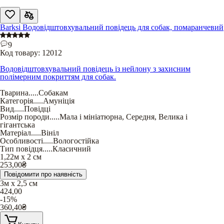
Barksi Водовідштовхувальний повідець для собак, помаранчевий
9
Код товару:
12012
Водовідштовхувальний повідець із нейлону з захисним
полімерним покриттям для собак.
Тварина
.....
Собакам
Категорія
.....
Амуніція
Вид
.....
Повідці
Розмір породи
.....
Мала і мініатюрна
,
Середня
,
Велика і
гігантська
Матеріал
.....
Вініл
Особливості
.....
Вологостійка
Тип повідця
.....
Класичний
1,22м х 2 см
253,00
₴
Повідомити про наявність
3м х 2,5 см
424,00
-15%
360,40
₴