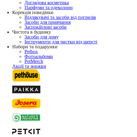
Доглядова косметика
Парфуми та одеколони
Корекція поведінки
Відлякувачі та засоби від погризів
Засоби для привчання
Заспокійливі засоби
Чистота в будинку
Засоби для дому
Інструменти для чистки від шерсті
Набори та подарунки
Petbox
Фотоальбоми
PetMerch
Акції та знижки