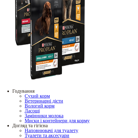
Годування
Сухий корм
Ветеринарні дієти
Вологий корм
Ласощі
Замінники молока
Миски і контейнери для корму
Догляд та гігієна
Наповнювачі для туалету
Туалети та аксесуари