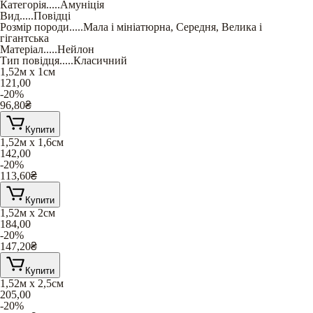
Категорія
.....
Амуніція
Вид
.....
Повідці
Розмір породи
.....
Мала і мініатюрна
,
Середня
,
Велика і
гігантська
Матеріал
.....
Нейлон
Тип повідця
.....
Класичний
1,52м х 1см
121,00
-20%
96,80
₴
Купити
1,52м х 1,6см
142,00
-20%
113,60
₴
Купити
1,52м х 2см
184,00
-20%
147,20
₴
Купити
1,52м х 2,5см
205,00
-20%