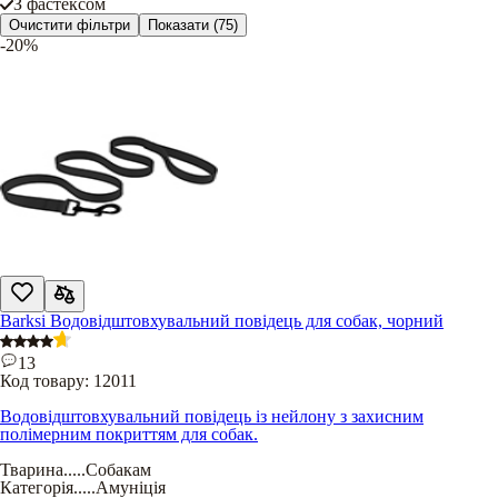
З фастексом
Очистити фільтри
Показати
(75)
-20%
Barksi Водовідштовхувальний повідець для собак, чорний
13
Код товару:
12011
Водовідштовхувальний повідець із нейлону з захисним
полімерним покриттям для собак.
Тварина
.....
Собакам
Категорія
.....
Амуніція