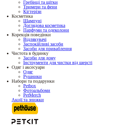
Гребінці та щітки
Тримери та фени
Кігтерізи
Косметика
Шампуні
Доглядова косметика
Парфуми та одеколони
Корекція поведінки
Відлякувачі
Заспокійливі засоби
Засоби для приваблення
Чистота в будинку
Засоби для дому
Інструменти для чистки від шерсті
Одяг і аксесуари
Одяг
Рушники
Набори та подарунки
Petbox
Фотоальбоми
PetMerch
Акції та знижки