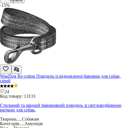
Купити
-15%
WauDog Re-cotton Повідець із відновленої бавовни для собак,
сірий
24
Код товару:
13133
Стильний та міцний бавовняний повідець зі світловідбивною
ниткою для собак.
Тварина
.....
Собакам
Категорія
.....
Амуніція