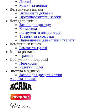
Ласощі
Миски та поїлки
Ветеринарна аптека
Вітаміни та добавки
Протипаразитарні засоби
Догляд та гігієна
Засоби для догляду
Косметика
Інструменти для догляду
Туалети та аксесуари
Наповнювачі для клітки і туалету
Домашній затишок
Гамаки та тунелі
Ігри та розваги
Іграшки
Прогулянки і подорожі
Переноски
Рулетки і шлеї
Чистота в будинку
Засоби для дому та клітки
Акції та знижки