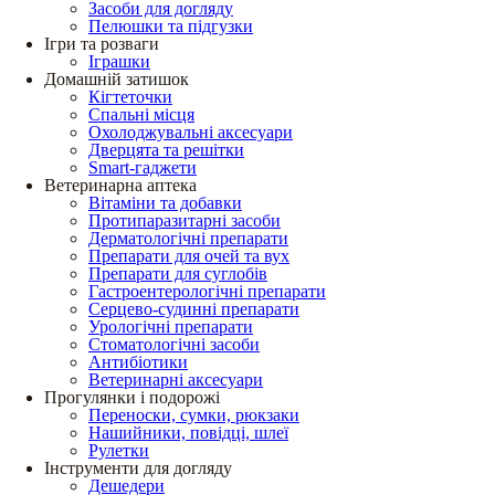
Засоби для догляду
Пелюшки та підгузки
Ігри та розваги
Іграшки
Домашній затишок
Кігтеточки
Спальні місця
Охолоджувальні аксесуари
Дверцята та решітки
Smart-гаджети
Ветеринарна аптека
Вітаміни та добавки
Протипаразитарні засоби
Дерматологічні препарати
Препарати для очей та вух
Препарати для суглобів
Гастроентерологічні препарати
Серцево-судинні препарати
Урологічні препарати
Стоматологічні засоби
Антибіотики
Ветеринарні аксесуари
Прогулянки і подорожі
Переноски, сумки, рюкзаки
Нашийники, повідці, шлеї
Рулетки
Інструменти для догляду
Дешедери