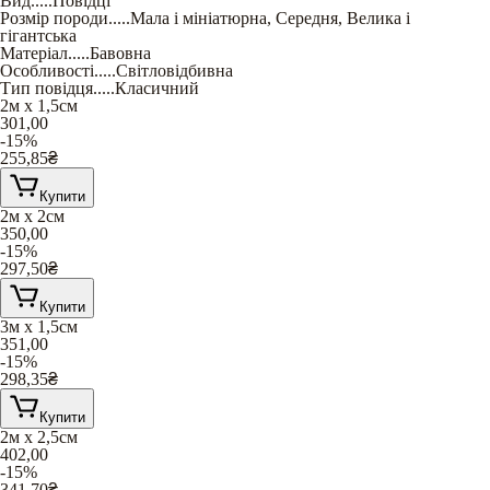
Вид
.....
Повідці
Розмір породи
.....
Мала і мініатюрна
,
Середня
,
Велика і
гігантська
Матеріал
.....
Бавовна
Особливості
.....
Світловідбивна
Тип повідця
.....
Класичний
2м х 1,5см
301,00
-15%
255,85
₴
Купити
2м х 2см
350,00
-15%
297,50
₴
Купити
3м х 1,5см
351,00
-15%
298,35
₴
Купити
2м х 2,5см
402,00
-15%
341,70
₴