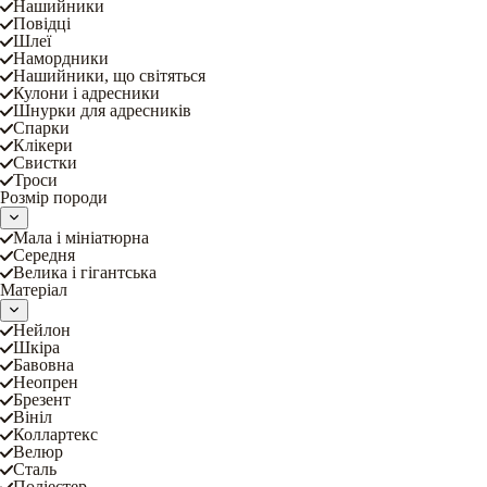
Нашийники
Повідці
Шлеї
Намордники
Нашийники, що світяться
Кулони і адресники
Шнурки для адресників
Спарки
Клікери
Свистки
Троси
Розмір породи
Мала і мініатюрна
Середня
Велика і гігантська
Матеріал
Нейлон
Шкіра
Бавовна
Неопрен
Брезент
Вініл
Коллартекс
Велюр
Сталь
Поліестер