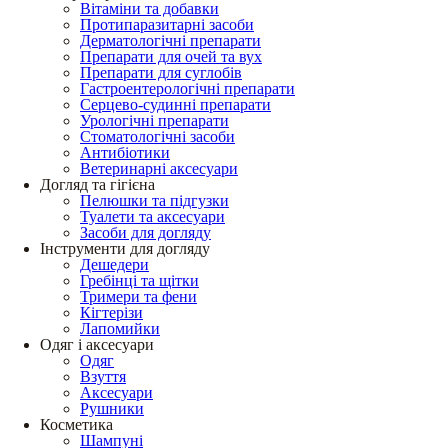
Вітаміни та добавки
Протипаразитарні засоби
Дерматологічні препарати
Препарати для очей та вух
Препарати для суглобів
Гастроентерологічні препарати
Серцево-судинні препарати
Урологічні препарати
Стоматологічні засоби
Антибіотики
Ветеринарні аксесуари
Догляд та гігієна
Пелюшки та підгузки
Туалети та аксесуари
Засоби для догляду
Інструменти для догляду
Дешедери
Гребінці та щітки
Тримери та фени
Кігтерізи
Лапомийки
Одяг і аксесуари
Одяг
Взуття
Аксесуари
Рушники
Косметика
Шампуні