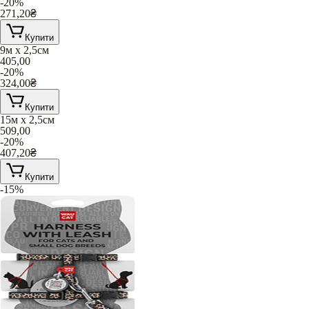
-20%
271,20
₴
Купити
9м х 2,5см
405,00
-20%
324,00
₴
Купити
15м х 2,5см
509,00
-20%
407,20
₴
Купити
-15%