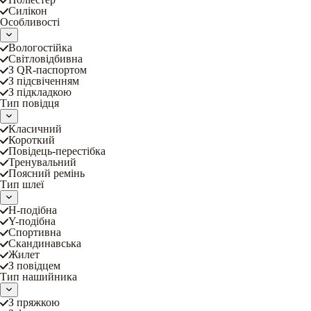
Силікон
Особливості
Вологостійка
Світловідбивна
З QR-паспортом
З підсвіченням
З підкладкою
Тип повідця
Класичний
Короткий
Повідець-перестібка
Тренувальний
Поясний ремінь
Тип шлеї
Н-подібна
Y-подібна
Спортивна
Скандинавська
Жилет
З повідцем
Тип нашийника
З пряжкою