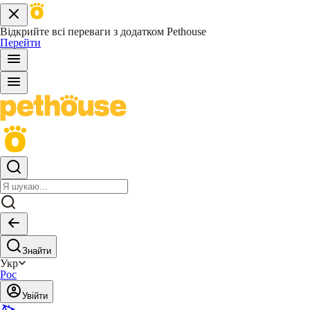
Відкрийте всі переваги з додатком Pethouse
Перейти
Знайти
Укр
Рос
Увійти