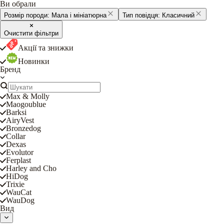
Ви обрали
Розмір породи:
Мала і мініатюрна
Тип повідця:
Класичний
Очистити фільтри
Акції та знижки
Новинки
Бренд
Max & Molly
Maogoublue
Barksi
AiryVest
Bronzedog
Collar
Dexas
Evolutor
Ferplast
Harley and Cho
HiDog
Trixie
WauCat
WauDog
Вид