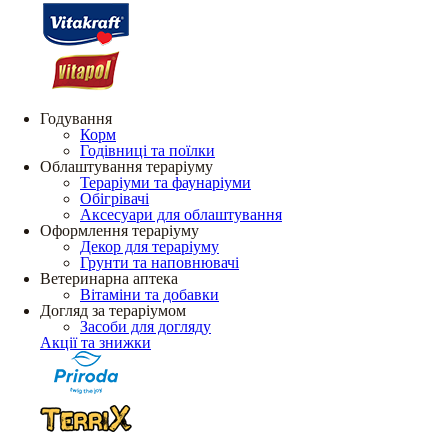
Годування
Корм
Годівниці та поїлки
Облаштування тераріуму
Тераріуми та фаунаріуми
Обігрівачі
Аксесуари для облаштування
Оформлення тераріуму
Декор для тераріуму
Грунти та наповнювачі
Ветеринарна аптека
Вітаміни та добавки
Догляд за тераріумом
Засоби для догляду
Акції та знижки