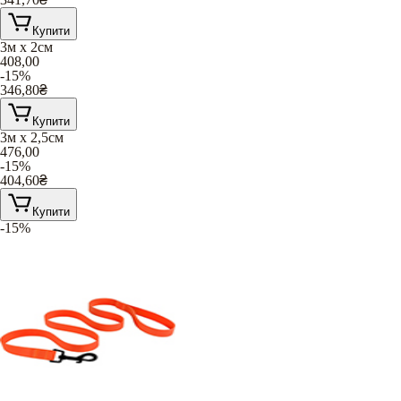
Купити
3м х 2см
408,00
-15%
346,80
₴
Купити
3м х 2,5см
476,00
-15%
404,60
₴
Купити
-15%