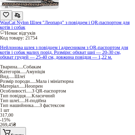
WauCat Nylon Шлея "Леопард" з повідцем і QR-паспортом для
котів і собак
Немає відгуків
Код товару:
21754
Нейлонова шлея з повідцем і адресником з QR-паспортом для
котів і собак малих порід. Розміри: обхват шиї — 20-30 см,
обхват грудей — 25-40 см, довжина повідця — 1,22 м.
Тварина
.....
Собакам
Категорія
.....
Амуніція
Вид
.....
Шлеї
Розмір породи
.....
Мала і мініатюрна
Матеріал
.....
Неопрен
Особливості
.....
З QR-паспортом
Тип повідця
.....
Класичний
Тип шлеї
.....
Н-подібна
Тип нашийника
.....
З фастексом
1 шт
317,00
-15%
269,45
₴