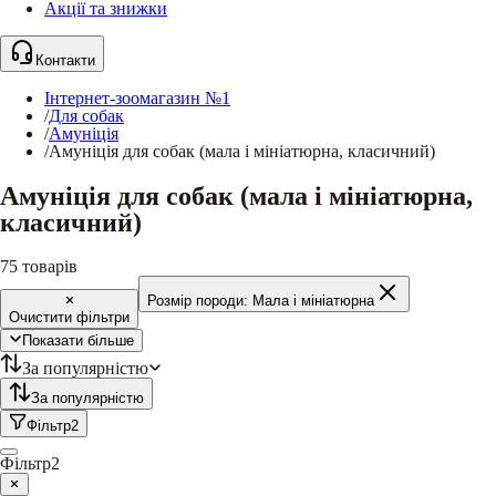
Акції та знижки
Контакти
Інтернет-зоомагазин №1
/
Для собак
/
Амуніція
/
Амуніція для собак (мала і мініатюрна, класичний)
Амуніція для собак (мала і мініатюрна,
класичний)
75
товарів
Розмір породи:
Мала і мініатюрна
Очистити фільтри
Показати більше
За популярністю
За популярністю
Фільтр
2
Фільтр
2