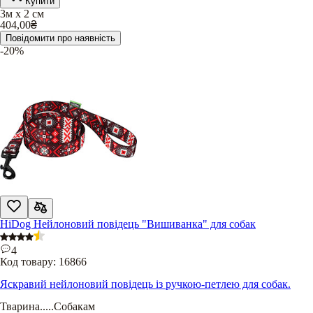
Купити
3м х 2 см
404,00
₴
Повідомити про наявність
-20%
HiDog Нейлоновий повідець "Вишиванка" для собак
4
Код товару:
16866
Яскравий нейлоновий повідець із ручкою-петлею для собак.
Тварина
.....
Собакам