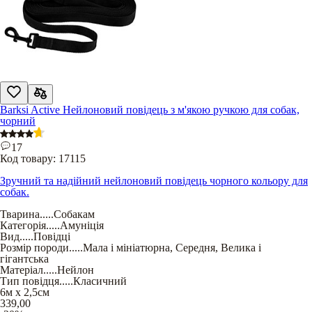
Barksi Active Нейлоновий повідець з м'якою ручкою для собак,
чорний
17
Код товару:
17115
Зручний та надійний нейлоновий повідець чорного кольору для
собак.
Тварина
.....
Собакам
Категорія
.....
Амуніція
Вид
.....
Повідці
Розмір породи
.....
Мала і мініатюрна
,
Середня
,
Велика і
гігантська
Матеріал
.....
Нейлон
Тип повідця
.....
Класичний
6м х 2,5см
339,00