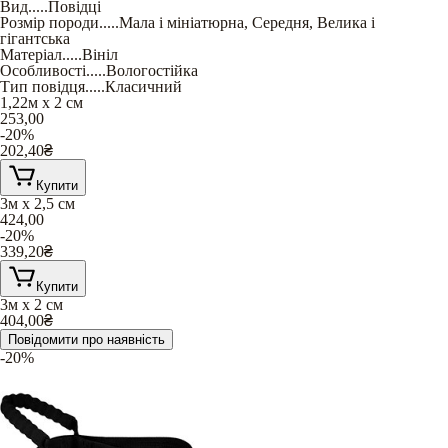
Вид
.....
Повідці
Розмір породи
.....
Мала і мініатюрна
,
Середня
,
Велика і
гігантська
Матеріал
.....
Вініл
Особливості
.....
Вологостійка
Тип повідця
.....
Класичний
1,22м х 2 см
253,00
-20%
202,40
₴
Купити
3м х 2,5 см
424,00
-20%
339,20
₴
Купити
3м х 2 см
404,00
₴
Повідомити про наявність
-20%