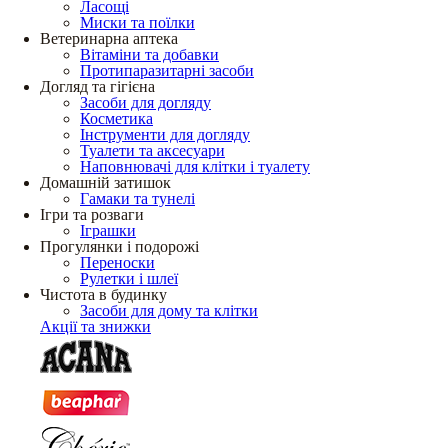
Ласощі
Миски та поїлки
Ветеринарна аптека
Вітаміни та добавки
Протипаразитарні засоби
Догляд та гігієна
Засоби для догляду
Косметика
Інструменти для догляду
Туалети та аксесуари
Наповнювачі для клітки і туалету
Домашній затишок
Гамаки та тунелі
Ігри та розваги
Іграшки
Прогулянки і подорожі
Переноски
Рулетки і шлеї
Чистота в будинку
Засоби для дому та клітки
Акції та знижки