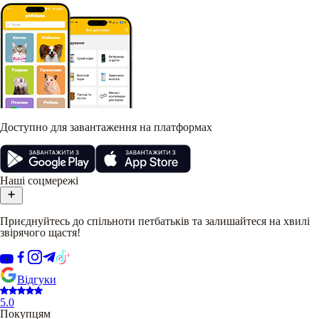
Доступно для завантаження на платформах
Наші соцмережі
Приєднуйтесь до спільноти петбатьків та залишайтеся на хвилі
звірячого щастя!
Відгуки
5.0
Покупцям