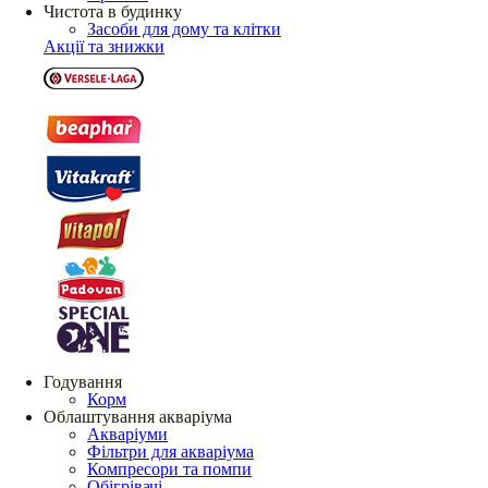
Чистота в будинку
Засоби для дому та клітки
Акції та знижки
Годування
Корм
Облаштування акваріума
Акваріуми
Фільтри для акваріума
Компресори та помпи
Обігрівачі