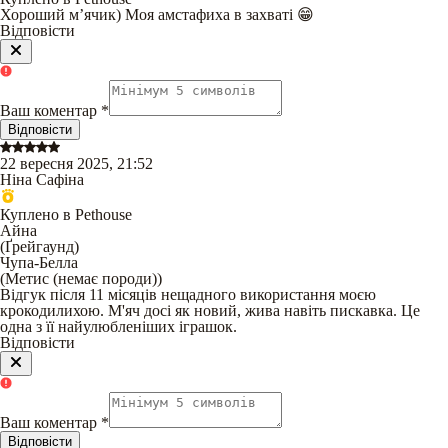
Хороший мʼячик) Моя амстафиха в захваті 😁
Відповісти
Ваш коментар
*
Відповісти
22 вересня 2025, 21:52
Ніна Сафіна
Куплено в Pethouse
Айна
(
Ґрейгаунд
)
Чупа-Белла
(
Метис (немає породи)
)
Відгук після 11 місяців нещадного використання моєю
крокодилихою. М'яч досі як новий, жива навіть пискавка. Це
одна з її найулюбленіших іграшок.
Відповісти
Ваш коментар
*
Відповісти