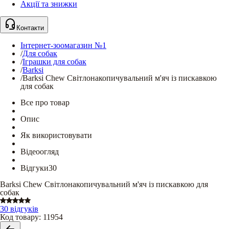
Акції та знижки
Контакти
Інтернет-зоомагазин №1
/
Для собак
/
Іграшки для собак
/
Barksi
/
Barksi Chew Світлонакопичувальний м'яч із пискавкою
для собак
Все про товар
Опис
Як використовувати
Відеоогляд
Відгуки
30
Barksi Chew Світлонакопичувальний м'яч із пискавкою для
собак
30 відгуків
Код товару
:
11954