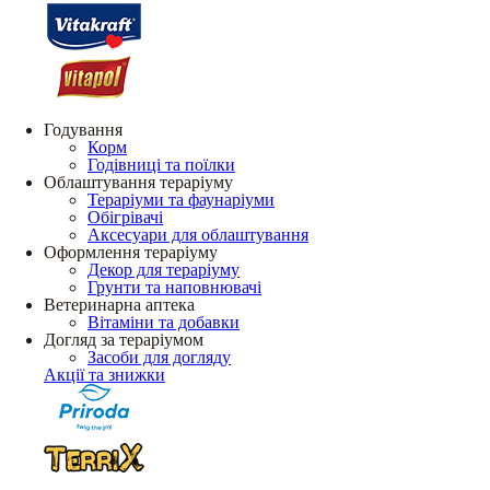
Годування
Корм
Годівниці та поїлки
Облаштування тераріуму
Тераріуми та фаунаріуми
Обігрівачі
Аксесуари для облаштування
Оформлення тераріуму
Декор для тераріуму
Грунти та наповнювачі
Ветеринарна аптека
Вітаміни та добавки
Догляд за тераріумом
Засоби для догляду
Акції та знижки