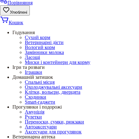
Порівняння
Улюблені
Кошик
Годування
Сухий корм
Ветеринарні дієти
Вологий корм
Замінники молока
Ласощі
Миски і контейнери для корму
Ігри та розваги
Іграшки
Домашній затишок
Спальні місця
Охолоджувальні аксесуари
Клітки, вольєри, дверцята
Сходинки
Smart-гаджети
Прогулянки і подорожі
Амуніція
Рулетки
Переноски, сумки, рюкзаки
Автоаксесуари
Аксесуари для прогулянок
Ветеринарна аптека