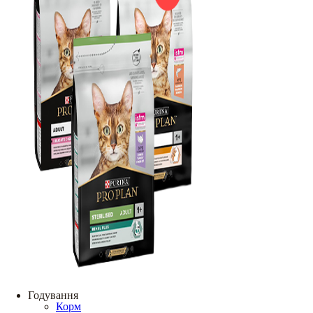
Годування
Корм