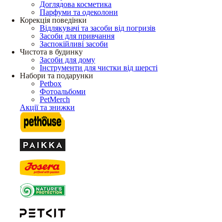
Доглядова косметика
Парфуми та одеколони
Корекція поведінки
Відлякувачі та засоби від погризів
Засоби для привчання
Заспокійливі засоби
Чистота в будинку
Засоби для дому
Інструменти для чистки від шерсті
Набори та подарунки
Petbox
Фотоальбоми
PetMerch
Акції та знижки