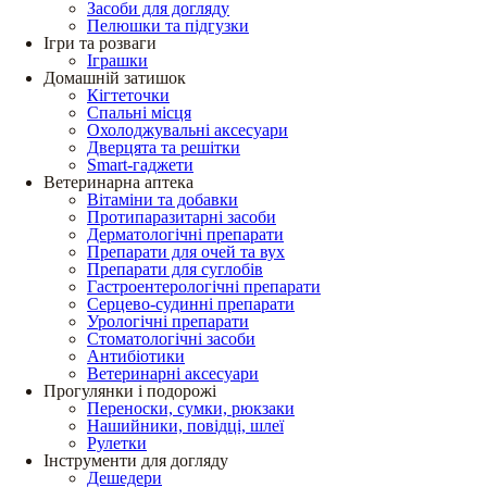
Засоби для догляду
Пелюшки та підгузки
Ігри та розваги
Іграшки
Домашній затишок
Кігтеточки
Спальні місця
Охолоджувальні аксесуари
Дверцята та решітки
Smart-гаджети
Ветеринарна аптека
Вітаміни та добавки
Протипаразитарні засоби
Дерматологічні препарати
Препарати для очей та вух
Препарати для суглобів
Гастроентерологічні препарати
Серцево-судинні препарати
Урологічні препарати
Стоматологічні засоби
Антибіотики
Ветеринарні аксесуари
Прогулянки і подорожі
Переноски, сумки, рюкзаки
Нашийники, повідці, шлеї
Рулетки
Інструменти для догляду
Дешедери