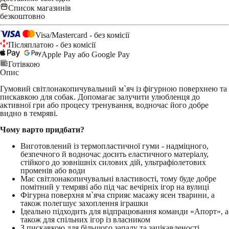
Список магазинів
безкоштовно
Visa/Mastercard - без комісії
Післяплатою - без комісії
Apple Pay або Google Pay
Готівкою
Опис
Гумовий світлонакопичувальний м`яч із фігурною поверхнею та
пискавкою для собак. Допомагає залучити улюбленця до
активної гри або процесу тренування, водночас його добре
видно в темряві.
Чому варто придбати?
Виготовлений із термопластичної гуми - надміцного,
безпечного й водночас досить еластичного матеріалу,
стійкого до зовнішніх силових дій, ультрафіолетових
променів або води
Має світлонакопичувальні властивості, тому буде добре
помітний у темряві або під час вечірніх ігор на вулиці
Фігурна поверхня м`яча сприяє масажу ясен тварини, а
також полегшує захоплення іграшки
Ідеально підходить для відпрацювання команди «Апорт», а
також для спільних ігор із власником
З пискавкою для більшого запалу та зацікавленості