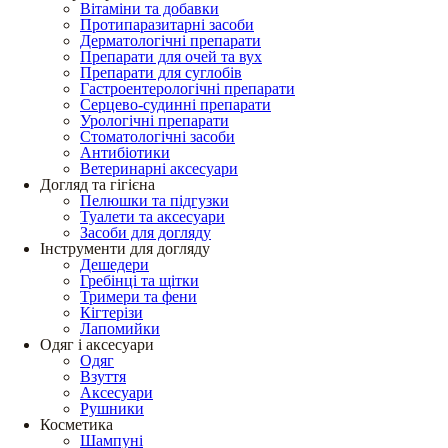
Вітаміни та добавки
Протипаразитарні засоби
Дерматологічні препарати
Препарати для очей та вух
Препарати для суглобів
Гастроентерологічні препарати
Серцево-судинні препарати
Урологічні препарати
Стоматологічні засоби
Антибіотики
Ветеринарні аксесуари
Догляд та гігієна
Пелюшки та підгузки
Туалети та аксесуари
Засоби для догляду
Інструменти для догляду
Дешедери
Гребінці та щітки
Тримери та фени
Кігтерізи
Лапомийки
Одяг і аксесуари
Одяг
Взуття
Аксесуари
Рушники
Косметика
Шампуні