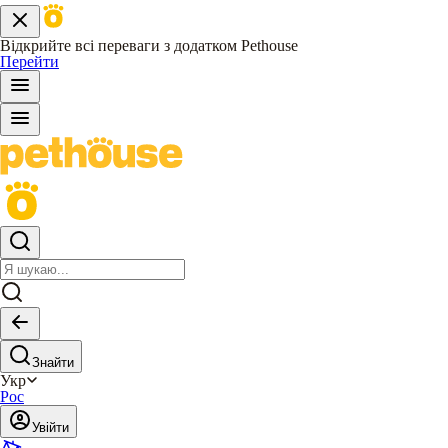
Відкрийте всі переваги з додатком Pethouse
Перейти
Знайти
Укр
Рос
Увійти