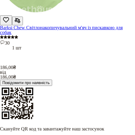
Barksi Chew Світлонакопичувальний м'яч із пискавкою для
собак
30
1 шт
186,00
₴
від
186,00
₴
Повідомити про наявність
Скануйте QR код та завантажуйте наш застосунок