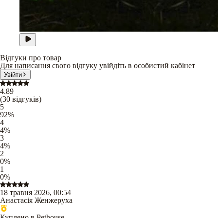
Відгуки про товар
Для написання свого відгуку увійдіть в особистий кабінет
Увійти
4.89
(
30
відгуків
)
5
92
%
4
4
%
3
4
%
2
0
%
1
0
%
18 травня 2026, 00:54
Анастасія Женжеруха
Куплено в Pethouse