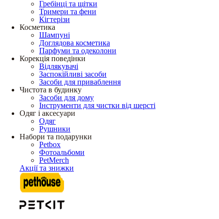
Гребінці та щітки
Тримери та фени
Кігтерізи
Косметика
Шампуні
Доглядова косметика
Парфуми та одеколони
Корекція поведінки
Відлякувачі
Заспокійливі засоби
Засоби для приваблення
Чистота в будинку
Засоби для дому
Інструменти для чистки від шерсті
Одяг і аксесуари
Одяг
Рушники
Набори та подарунки
Petbox
Фотоальбоми
PetMerch
Акції та знижки