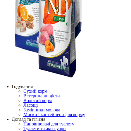
Годування
Сухий корм
Ветеринарні дієти
Вологий корм
Ласощі
Замінники молока
Миски і контейнери для корму
Догляд та гігієна
Наповнювачі для туалету
Туалети та аксесуари