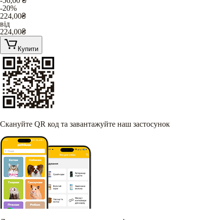
-56,00
₴
-20%
224,00
₴
від
224,00
₴
Купити
Скануйте QR код та завантажуйте наш застосунок