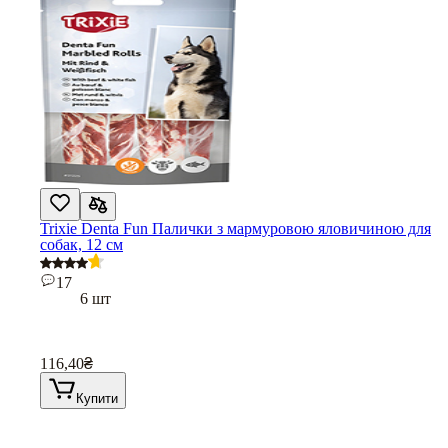
Trixie Denta Fun Палички з мармуровою яловичиною для
собак, 12 см
17
6 шт
116,40
₴
Купити