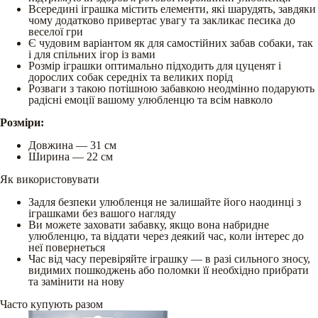
Всередині іграшка містить елементи, які шарудять, завдяки
чому додатково привертає увагу та закликає песика до
веселої гри
Є чудовим варіантом як для самостійних забав собаки, так
і для спільних ігор із вами
Розмір іграшки оптимально підходить для цуценят і
дорослих собак середніх та великих порід
Розваги з такою потішною забавкою неодмінно подарують
радісні емоції вашому улюбленцю та всім навколо
Розміри:
Довжина — 31 см
Ширина — 22 см
Як використовувати
Задля безпеки улюбленця не залишайте його наодинці з
іграшками без вашого нагляду
Ви можете заховати забавку, якщо вона набридне
улюбленцю, та віддати через деякий час, коли інтерес до
неї повернеться
Час від часу перевіряйте іграшку — в разі сильного зносу,
видимих пошкоджень або поломки її необхідно прибрати
та замінити на нову
Часто купують разом