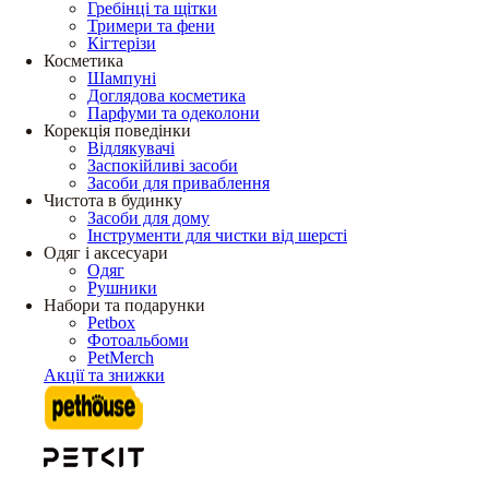
Гребінці та щітки
Тримери та фени
Кігтерізи
Косметика
Шампуні
Доглядова косметика
Парфуми та одеколони
Корекція поведінки
Відлякувачі
Заспокійливі засоби
Засоби для приваблення
Чистота в будинку
Засоби для дому
Інструменти для чистки від шерсті
Одяг і аксесуари
Одяг
Рушники
Набори та подарунки
Petbox
Фотоальбоми
PetMerch
Акції та знижки