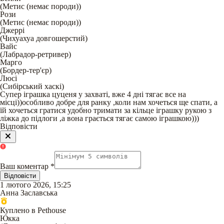
(
Метис (немає породи)
)
Рози
(
Метис (немає породи)
)
Джеррі
(
Чихуахуа довгошерстий
)
Вайс
(
Лабрадор-ретривер
)
Марго
(
Бордер-тер'єр
)
Люсі
(
Сибірський хаскі
)
Супер іграшка цуценя у захваті, вже 4 дні тягає все на
місці))особливо добре для ранку ,коли нам хочеться ще спати, а
їй хочеться гратися удобно тримати за кільце іграшку рукою з
ліжка до підлоги ,а вона грається тягає самою іграшкою)))
Відповісти
Ваш коментар
*
Відповісти
1 лютого 2026, 15:25
Анна Заславська
Куплено в Pethouse
Юкка