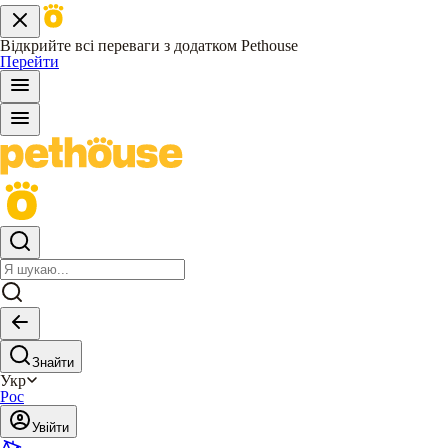
Відкрийте всі переваги з додатком Pethouse
Перейти
Знайти
Укр
Рос
Увійти