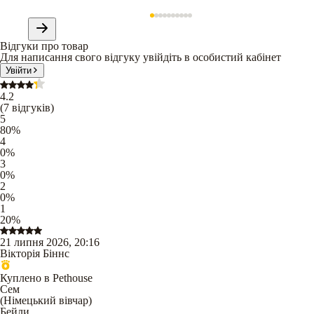
Відгуки про товар
Для написання свого відгуку увійдіть в особистий кабінет
Увійти
4.2
(
7
відгуків
)
5
80
%
4
0
%
3
0
%
2
0
%
1
20
%
21 липня 2026, 20:16
Вікторія Біннс
Куплено в Pethouse
Сем
(
Німецький вівчар
)
Бейли