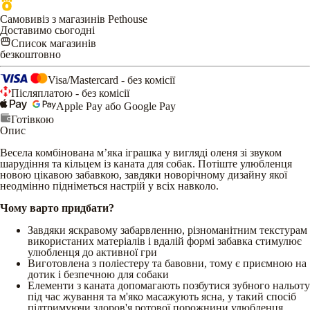
Самовивіз з магазинів Pethouse
Доставимо сьогодні
Список магазинів
безкоштовно
Visa/Mastercard - без комісії
Післяплатою - без комісії
Apple Pay або Google Pay
Готівкою
Опис
Весела комбінована м’яка іграшка у вигляді оленя зі звуком
шарудіння та кільцем із каната для собак. Потіште улюбленця
новою цікавою забавкою, завдяки новорічному дизайну якої
неодмінно підніметься настрій у всіх навколо.
Чому варто придбати?
Завдяки яскравому забарвленню, різноманітним текстурам
використаних матеріалів і вдалій формі забавка стимулює
улюбленця до активної гри
Виготовлена з поліестеру та бавовни, тому є приємною на
дотик і безпечною для собаки
Елементи з каната допомагають позбутися зубного нальоту
під час жування та м'яко масажують ясна, у такий спосіб
підтримуючи здоров'я ротової порожнини улюбленця