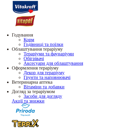
Годування
Корм
Годівниці та поїлки
Облаштування тераріуму
Тераріуми та фаунаріуми
Обігрівачі
Аксесуари для облаштування
Оформлення тераріуму
Декор для тераріуму
Грунти та наповнювачі
Ветеринарна аптека
Вітаміни та добавки
Догляд за тераріумом
Засоби для догляду
Акції та знижки