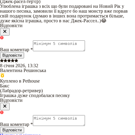
(
Джек-расел-тер'єр
)
Улюблена іграшка з всіх що були подаровані на Новий Рік у
нашого песика, замовили її вдруге бо наш монстр вже порвав
свій подарунок (думаю в інших вона протримається більше,
дуже якісна іграшка, просто в нас Джек-Рассел..)😂
Відповісти
Ваш коментар
*
Відповісти
8 січня 2026, 13:32
Валентина Решинська
Куплено в Pethouse
Бакс
(
Лабрадор-ретривер
)
Іграшка дуже сподобалася песику
Відповісти
Ваш коментар
*
Відповісти