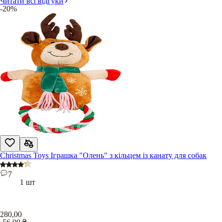
Читати всі відгуки
-20%
Christmas Toys Іграшка "Олень" з кільцем із канату для собак
7
1 шт
280,00