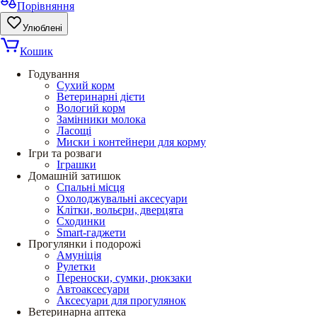
Порівняння
Улюблені
Кошик
Годування
Сухий корм
Ветеринарні дієти
Вологий корм
Замінники молока
Ласощі
Миски і контейнери для корму
Ігри та розваги
Іграшки
Домашній затишок
Спальні місця
Охолоджувальні аксесуари
Клітки, вольєри, дверцята
Сходинки
Smart-гаджети
Прогулянки і подорожі
Амуніція
Рулетки
Переноски, сумки, рюкзаки
Автоаксесуари
Аксесуари для прогулянок
Ветеринарна аптека