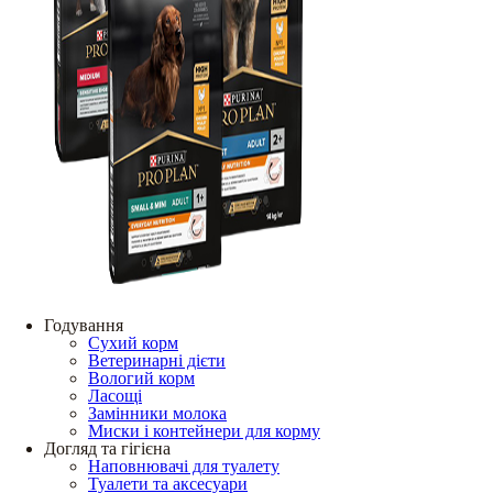
Годування
Сухий корм
Ветеринарні дієти
Вологий корм
Ласощі
Замінники молока
Миски і контейнери для корму
Догляд та гігієна
Наповнювачі для туалету
Туалети та аксесуари