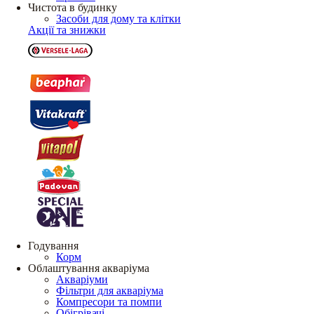
Чистота в будинку
Засоби для дому та клітки
Акції та знижки
Годування
Корм
Облаштування акваріума
Акваріуми
Фільтри для акваріума
Компресори та помпи
Обігрівачі