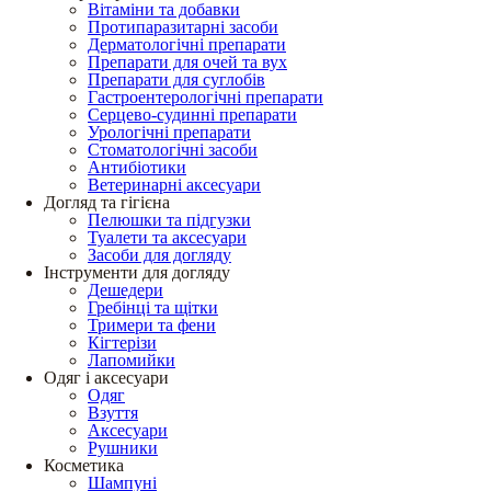
Вітаміни та добавки
Протипаразитарні засоби
Дерматологічні препарати
Препарати для очей та вух
Препарати для суглобів
Гастроентерологічні препарати
Серцево-судинні препарати
Урологічні препарати
Стоматологічні засоби
Антибіотики
Ветеринарні аксесуари
Догляд та гігієна
Пелюшки та підгузки
Туалети та аксесуари
Засоби для догляду
Інструменти для догляду
Дешедери
Гребінці та щітки
Тримери та фени
Кігтерізи
Лапомийки
Одяг і аксесуари
Одяг
Взуття
Аксесуари
Рушники
Косметика
Шампуні