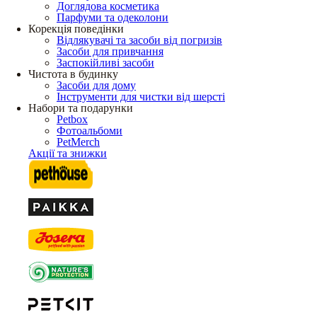
Доглядова косметика
Парфуми та одеколони
Корекція поведінки
Відлякувачі та засоби від погризів
Засоби для привчання
Заспокійливі засоби
Чистота в будинку
Засоби для дому
Інструменти для чистки від шерсті
Набори та подарунки
Petbox
Фотоальбоми
PetMerch
Акції та знижки