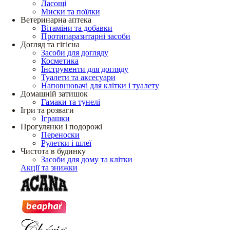
Ласощі
Миски та поїлки
Ветеринарна аптека
Вітаміни та добавки
Протипаразитарні засоби
Догляд та гігієна
Засоби для догляду
Косметика
Інструменти для догляду
Туалети та аксесуари
Наповнювачі для клітки і туалету
Домашній затишок
Гамаки та тунелі
Ігри та розваги
Іграшки
Прогулянки і подорожі
Переноски
Рулетки і шлеї
Чистота в будинку
Засоби для дому та клітки
Акції та знижки