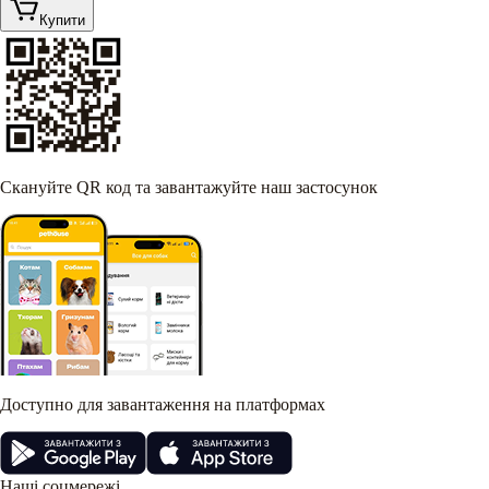
Купити
Скануйте QR код та завантажуйте наш застосунок
Доступно для завантаження на платформах
Наші соцмережі