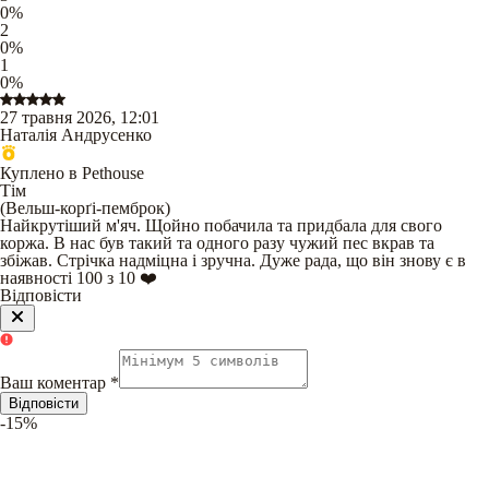
0
%
2
0
%
1
0
%
27 травня 2026, 12:01
Наталія Андрусенко
Куплено в Pethouse
Тім
(
Вельш-корґі-пемброк
)
Найкрутіший м'яч. Щойно побачила та придбала для свого
коржа. В нас був такий та одного разу чужий пес вкрав та
збіжав. Стрічка надміцна і зручна. Дуже рада, що він знову є в
наявності 100 з 10 ❤️
Відповісти
Ваш коментар
*
Відповісти
-15%