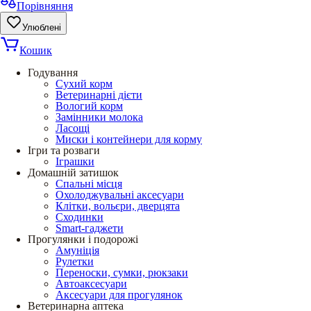
Порівняння
Улюблені
Кошик
Годування
Сухий корм
Ветеринарні дієти
Вологий корм
Замінники молока
Ласощі
Миски і контейнери для корму
Ігри та розваги
Іграшки
Домашній затишок
Спальні місця
Охолоджувальні аксесуари
Клітки, вольєри, дверцята
Сходинки
Smart-гаджети
Прогулянки і подорожі
Амуніція
Рулетки
Переноски, сумки, рюкзаки
Автоаксесуари
Аксесуари для прогулянок
Ветеринарна аптека