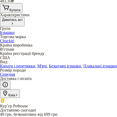
481,10
₴
Купити
Характеристики
Дивитись всі
Група
Іграшки
Торгова марка
Chuckit!
Країна виробника
В'єтнам
Країна реєстрації бренду
США
Вид
Канати і перетяжки
,
М'ячі
,
Безшумні іграшки
,
Плавальні іграшки
Розмір породи
Середня
Доставка і оплата
Київ
Кур’єр Pethouse
Доставимо сьогодні
49 грн, безкоштовно від 699 грн