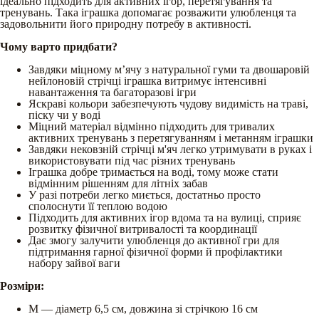
ідеально підходить для активних ігор, перетягування та
тренувань. Така іграшка допомагає розважити улюбленця та
задовольнити його природну потребу в активності.
Чому варто придбати?
Завдяки міцному м’ячу з натуральної гуми та двошаровій
нейлоновій стрічці іграшка витримує інтенсивні
навантаження та багаторазові ігри
Яскраві кольори забезпечують чудову видимість на траві,
піску чи у воді
Міцний матеріал відмінно підходить для тривалих
активних тренувань з перетягуванням і метанням іграшки
Завдяки нековзній стрічці м'яч легко утримувати в руках і
використовувати під час різних тренувань
Іграшка добре тримається на воді, тому може стати
відмінним рішенням для літніх забав
У разі потреби легко миється, достатньо просто
сполоснути її теплою водою
Підходить для активних ігор вдома та на вулиці, сприяє
розвитку фізичної витривалості та координації
Дає змогу залучити улюбленця до активної гри для
підтримання гарної фізичної форми й профілактики
набору зайвої ваги
Розміри:
М — діаметр 6,5 см, довжина зі стрічкою 16 см