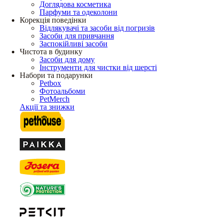
Доглядова косметика
Парфуми та одеколони
Корекція поведінки
Відлякувачі та засоби від погризів
Засоби для привчання
Заспокійливі засоби
Чистота в будинку
Засоби для дому
Інструменти для чистки від шерсті
Набори та подарунки
Petbox
Фотоальбоми
PetMerch
Акції та знижки