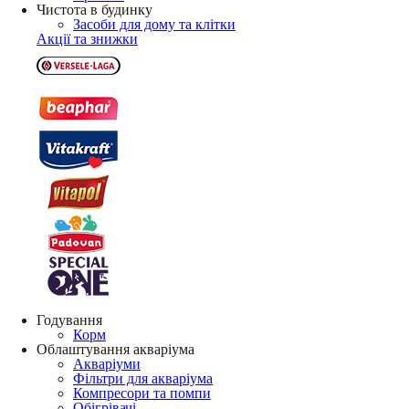
Чистота в будинку
Засоби для дому та клітки
Акції та знижки
Годування
Корм
Облаштування акваріума
Акваріуми
Фільтри для акваріума
Компресори та помпи
Обігрівачі