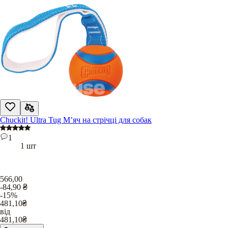
Chuckit! Ultra Tug М’яч на стрічці для собак
1
1 шт
566,00
-84,90
₴
-15%
481,10
₴
від
481,10
₴