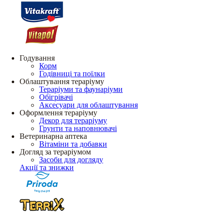
Годування
Корм
Годівниці та поїлки
Облаштування тераріуму
Тераріуми та фаунаріуми
Обігрівачі
Аксесуари для облаштування
Оформлення тераріуму
Декор для тераріуму
Грунти та наповнювачі
Ветеринарна аптека
Вітаміни та добавки
Догляд за тераріумом
Засоби для догляду
Акції та знижки