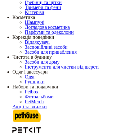
Гребінці та щітки
Тримери та фени
Кігтерізи
Косметика
Шампуні
Доглядова косметика
Парфуми та одеколони
Корекція поведінки
Відлякувачі
Заспокійливі засоби
Засоби для приваблення
Чистота в будинку
Засоби для дому
Інструменти для чистки від шерсті
Одяг і аксесуари
Одяг
Рушники
Набори та подарунки
Petbox
Фотоальбоми
PetMerch
Акції та знижки