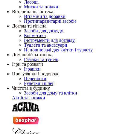
Ласощі
Миски та поїлки
Ветеринарна аптека
Вітаміни та добавки
Протипаразитарні засоби
Догляд та гігієна
Засоби для догляду
Косметика
Інструменти для догляду
Туалети та аксесуари
Наповнювачі для клітки і туалету
Домашній затишок
Гамаки та тунелі
Ігри та розваги
Іграшки
Прогулянки і подорожі
Переноски
Рулетки і шлеї
Чистота в будинку
Засоби для дому та клітки
Акції та знижки