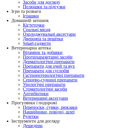
Засоби для догляду
Пелюшки та підгузки
Ігри та розваги
Іграшки
Домашній затишок
Кігтеточки
Спальні місця
Охолоджувальні аксесуари
Дверцята та решітки
Smart-гаджети
Ветеринарна аптека
Вітаміни та добавки
Протипаразитарні засоби
Дерматологічні препарати
Препарати для очей та вух
Препарати для суглобів
Гастроентерологічні препарати
Серцево-судинні препарати
Урологічні препарати
Стоматологічні засоби
Антибіотики
Ветеринарні аксесуари
Прогулянки і подорожі
Переноски, сумки, рюкзаки
Нашийники, повідці, шлеї
Рулетки
Інструменти для догляду
Дешедери