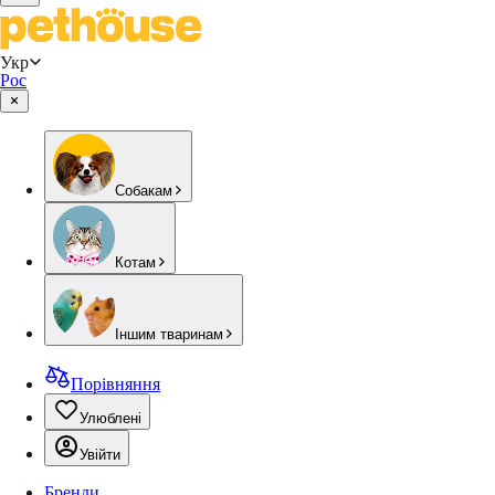
Укр
Рос
Собакам
Котам
Іншим тваринам
Порівняння
Улюблені
Увійти
Бренди