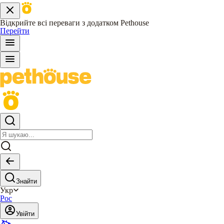
Відкрийте всі переваги з додатком Pethouse
Перейти
Знайти
Укр
Рос
Увійти