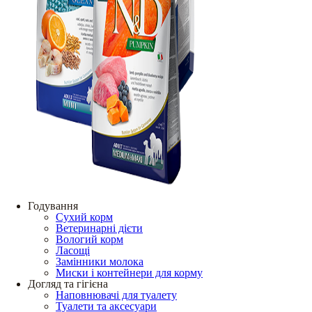
Годування
Сухий корм
Ветеринарні дієти
Вологий корм
Ласощі
Замінники молока
Миски і контейнери для корму
Догляд та гігієна
Наповнювачі для туалету
Туалети та аксесуари