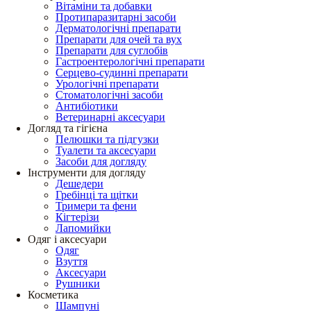
Вітаміни та добавки
Протипаразитарні засоби
Дерматологічні препарати
Препарати для очей та вух
Препарати для суглобів
Гастроентерологічні препарати
Серцево-судинні препарати
Урологічні препарати
Стоматологічні засоби
Антибіотики
Ветеринарні аксесуари
Догляд та гігієна
Пелюшки та підгузки
Туалети та аксесуари
Засоби для догляду
Інструменти для догляду
Дешедери
Гребінці та щітки
Тримери та фени
Кігтерізи
Лапомийки
Одяг і аксесуари
Одяг
Взуття
Аксесуари
Рушники
Косметика
Шампуні