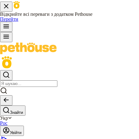
Відкрийте всі переваги з додатком Pethouse
Перейти
Знайти
Укр
Рос
Увійти