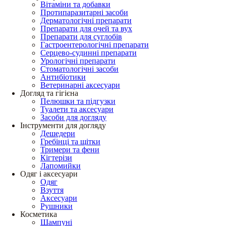
Вітаміни та добавки
Протипаразитарні засоби
Дерматологічні препарати
Препарати для очей та вух
Препарати для суглобів
Гастроентерологічні препарати
Серцево-судинні препарати
Урологічні препарати
Стоматологічні засоби
Антибіотики
Ветеринарні аксесуари
Догляд та гігієна
Пелюшки та підгузки
Туалети та аксесуари
Засоби для догляду
Інструменти для догляду
Дешедери
Гребінці та щітки
Тримери та фени
Кігтерізи
Лапомийки
Одяг і аксесуари
Одяг
Взуття
Аксесуари
Рушники
Косметика
Шампуні