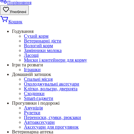
Порівняння
Улюблені
Кошик
Годування
Сухий корм
Ветеринарні дієти
Вологий корм
Замінники молока
Ласощі
Миски і контейнери для корму
Ігри та розваги
Іграшки
Домашній затишок
Спальні місця
Охолоджувальні аксесуари
Клітки, вольєри, дверцята
Сходинки
Smart-гаджети
Прогулянки і подорожі
Амуніція
Рулетки
Переноски, сумки, рюкзаки
Автоаксесуари
Аксесуари для прогулянок
Ветеринарна аптека