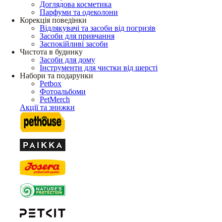
Доглядова косметика
Парфуми та одеколони
Корекція поведінки
Відлякувачі та засоби від погризів
Засоби для привчання
Заспокійливі засоби
Чистота в будинку
Засоби для дому
Інструменти для чистки від шерсті
Набори та подарунки
Petbox
Фотоальбоми
PetMerch
Акції та знижки