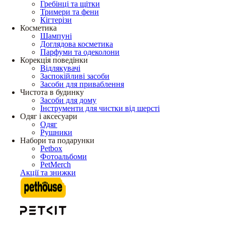
Гребінці та щітки
Тримери та фени
Кігтерізи
Косметика
Шампуні
Доглядова косметика
Парфуми та одеколони
Корекція поведінки
Відлякувачі
Заспокійливі засоби
Засоби для приваблення
Чистота в будинку
Засоби для дому
Інструменти для чистки від шерсті
Одяг і аксесуари
Одяг
Рушники
Набори та подарунки
Petbox
Фотоальбоми
PetMerch
Акції та знижки