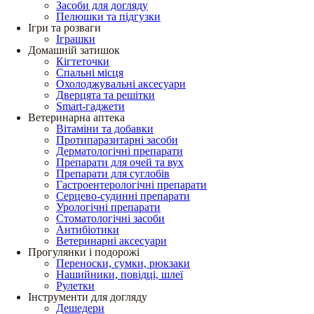
Засоби для догляду
Пелюшки та підгузки
Ігри та розваги
Іграшки
Домашній затишок
Кігтеточки
Спальні місця
Охолоджувальні аксесуари
Дверцята та решітки
Smart-гаджети
Ветеринарна аптека
Вітаміни та добавки
Протипаразитарні засоби
Дерматологічні препарати
Препарати для очей та вух
Препарати для суглобів
Гастроентерологічні препарати
Серцево-судинні препарати
Урологічні препарати
Стоматологічні засоби
Антибіотики
Ветеринарні аксесуари
Прогулянки і подорожі
Переноски, сумки, рюкзаки
Нашийники, повідці, шлеї
Рулетки
Інструменти для догляду
Дешедери