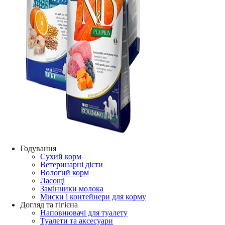
Годування
Сухий корм
Ветеринарні дієти
Вологий корм
Ласощі
Замінники молока
Миски і контейнери для корму
Догляд та гігієна
Наповнювачі для туалету
Туалети та аксесуари