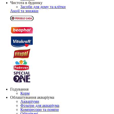
Чистота в будинку
Засоби для дому та клітки
Акції та знижки
Годування
Корм
Облаштування акваріума
Акваріуми
Фільтри для акваріума
Компресори та помпи
Обігрівачі