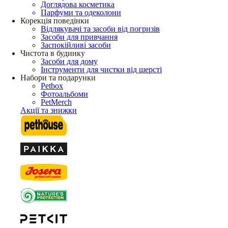
Доглядова косметика
Парфуми та одеколони
Корекція поведінки
Відлякувачі та засоби від погризів
Засоби для привчання
Заспокійливі засоби
Чистота в будинку
Засоби для дому
Інструменти для чистки від шерсті
Набори та подарунки
Petbox
Фотоальбоми
PetMerch
Акції та знижки