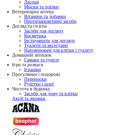
Ласощі
Миски та поїлки
Ветеринарна аптека
Вітаміни та добавки
Протипаразитарні засоби
Догляд та гігієна
Засоби для догляду
Косметика
Інструменти для догляду
Туалети та аксесуари
Наповнювачі для клітки і туалету
Домашній затишок
Гамаки та тунелі
Ігри та розваги
Іграшки
Прогулянки і подорожі
Переноски
Рулетки і шлеї
Чистота в будинку
Засоби для дому та клітки
Акції та знижки