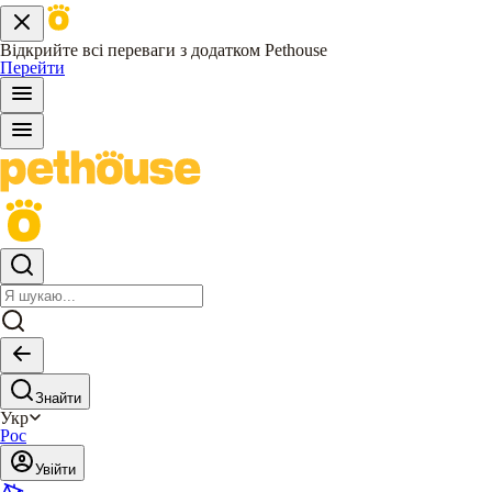
Відкрийте всі переваги з додатком Pethouse
Перейти
Знайти
Укр
Рос
Увійти