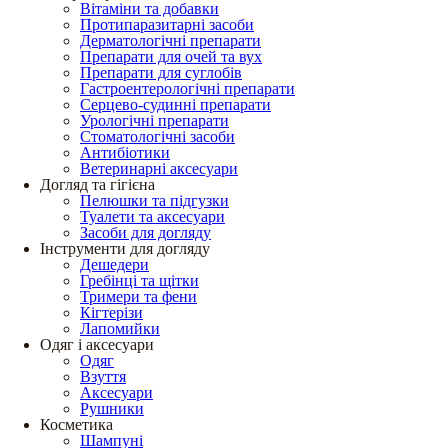
Вітаміни та добавки
Протипаразитарні засоби
Дерматологічні препарати
Препарати для очей та вух
Препарати для суглобів
Гастроентерологічні препарати
Серцево-судинні препарати
Урологічні препарати
Стоматологічні засоби
Антибіотики
Ветеринарні аксесуари
Догляд та гігієна
Пелюшки та підгузки
Туалети та аксесуари
Засоби для догляду
Інструменти для догляду
Дешедери
Гребінці та щітки
Тримери та фени
Кігтерізи
Лапомийки
Одяг і аксесуари
Одяг
Взуття
Аксесуари
Рушники
Косметика
Шампуні