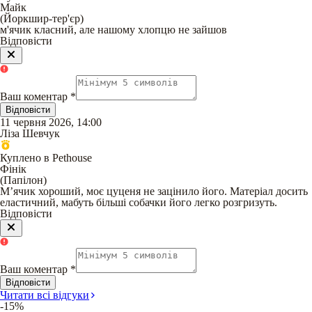
Майк
(
Йоркшир-тер'єр
)
м'ячик класний, але нашому хлопцю не зайшов
Відповісти
Ваш коментар
*
Відповісти
11 червня 2026, 14:00
Ліза Шевчук
Куплено в Pethouse
Фінік
(
Папілон
)
Мʼячик хороший, моє цуценя не зацінило його. Матеріал досить
еластичний, мабуть більші собачки його легко розгризуть.
Відповісти
Ваш коментар
*
Відповісти
Читати всі відгуки
-15%