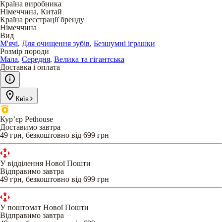
Країна виробника
Німеччина, Китай
Країна реєстрації бренду
Німеччина
Вид
М'ячі
,
Для очищення зубів
,
Безшумні іграшки
Розмір породи
Мала
,
Середня
,
Велика та гігантська
Доставка і оплата
Київ
Кур’єр Pethouse
Доставимо завтра
49 грн, безкоштовно від 699 грн
У відділення Нової Пошти
Відправимо завтра
49 грн, безкоштовно від 699 грн
У поштомат Нової Пошти
Відправимо завтра