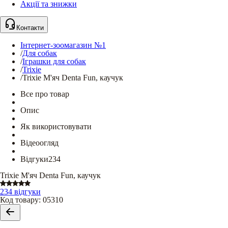
Акції та знижки
Контакти
Інтернет-зоомагазин №1
/
Для собак
/
Іграшки для собак
/
Trixie
/
Trixie М'яч Denta Fun, каучук
Все про товар
Опис
Як використовувати
Відеоогляд
Відгуки
234
Trixie М'яч Denta Fun, каучук
234 відгуки
Код товару
:
05310