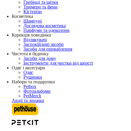
Гребінці та щітки
Тримери та фени
Кігтерізи
Косметика
Шампуні
Доглядова косметика
Парфуми та одеколони
Корекція поведінки
Відлякувачі
Заспокійливі засоби
Засоби для приваблення
Чистота в будинку
Засоби для дому
Інструменти для чистки від шерсті
Одяг і аксесуари
Одяг
Рушники
Набори та подарунки
Petbox
Фотоальбоми
PetMerch
Акції та знижки