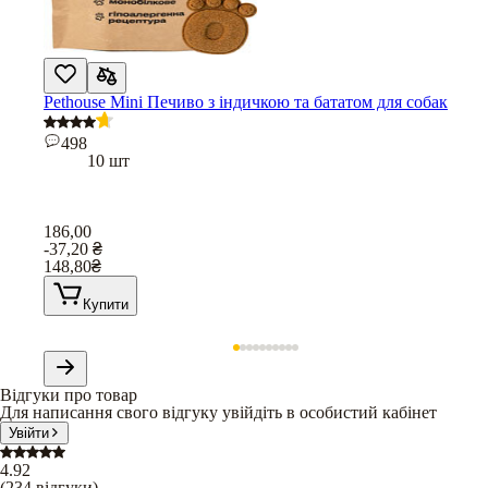
Pethouse Mini Печиво з індичкою та бататом для собак
498
10 шт
186,00
-37,20
₴
148,80
₴
Купити
Відгуки про товар
Для написання свого відгуку увійдіть в особистий кабінет
Увійти
4.92
(
234
відгуки
)