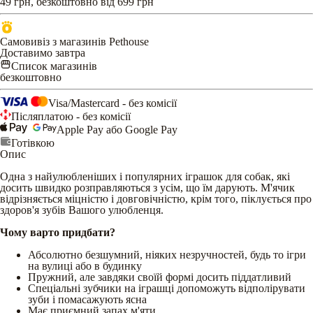
49 грн, безкоштовно від 699 грн
Самовивіз з магазинів Pethouse
Доставимо завтра
Список магазинів
безкоштовно
Visa/Mastercard - без комісії
Післяплатою - без комісії
Apple Pay або Google Pay
Готівкою
Опис
Одна з найулюбленіших і популярних іграшок для собак, які
досить швидко розправляються з усім, що їм дарують. М'ячик
відрізняється міцністю і довговічністю, крім того, піклується про
здоров'я зубів Вашого улюбленця.
Чому варто придбати?
Абсолютно безшумний, ніяких незручностей, будь то ігри
на вулиці або в будинку
Пружний, але завдяки своїй формі досить піддатливий
Спеціальні зубчики на іграшці допоможуть відполірувати
зуби і помасажують ясна
Має приємний запах м'яти