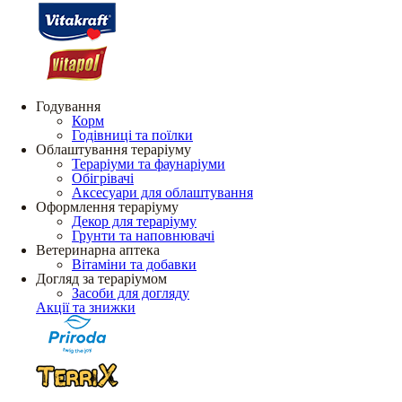
Годування
Корм
Годівниці та поїлки
Облаштування тераріуму
Тераріуми та фаунаріуми
Обігрівачі
Аксесуари для облаштування
Оформлення тераріуму
Декор для тераріуму
Грунти та наповнювачі
Ветеринарна аптека
Вітаміни та добавки
Догляд за тераріумом
Засоби для догляду
Акції та знижки