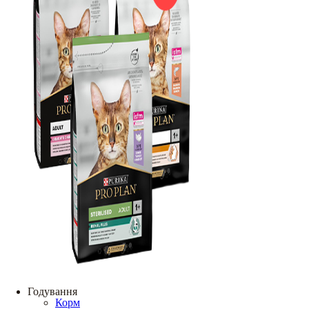
Годування
Корм