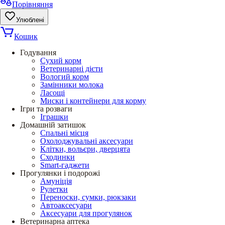
Порівняння
Улюблені
Кошик
Годування
Сухий корм
Ветеринарні дієти
Вологий корм
Замінники молока
Ласощі
Миски і контейнери для корму
Ігри та розваги
Іграшки
Домашній затишок
Спальні місця
Охолоджувальні аксесуари
Клітки, вольєри, дверцята
Сходинки
Smart-гаджети
Прогулянки і подорожі
Амуніція
Рулетки
Переноски, сумки, рюкзаки
Автоаксесуари
Аксесуари для прогулянок
Ветеринарна аптека