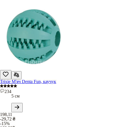
Trixie М'яч Denta Fun, каучук
234
5 см
198,11
-29,72
₴
-15%