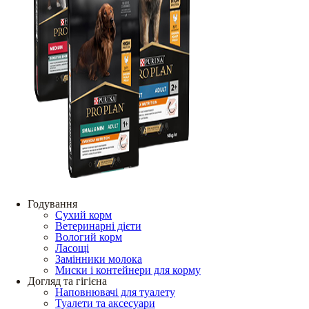
Годування
Сухий корм
Ветеринарні дієти
Вологий корм
Ласощі
Замінники молока
Миски і контейнери для корму
Догляд та гігієна
Наповнювачі для туалету
Туалети та аксесуари