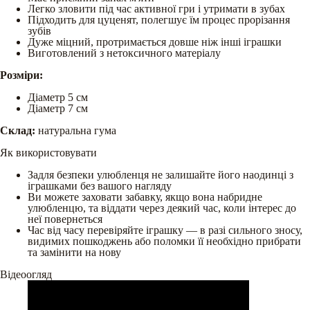
Легко зловити під час активної гри і утримати в зубах
Підходить для цуценят, полегшує їм процес прорізання
зубів
Дуже міцний, протримається довше ніж інші іграшки
Виготовлений з нетоксичного матеріалу
Розміри:
Діаметр 5 см
Діаметр 7 см
Склад:
натуральна гума
Як використовувати
Задля безпеки улюбленця не залишайте його наодинці з
іграшками без вашого нагляду
Ви можете заховати забавку, якщо вона набридне
улюбленцю, та віддати через деякий час, коли інтерес до
неї повернеться
Час від часу перевіряйте іграшку — в разі сильного зносу,
видимих пошкоджень або поломки її необхідно прибрати
та замінити на нову
Відеоогляд