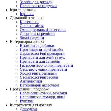
Засоби для догляду
Пелюшки та підгузки
Ігри та розваги
Іграшки
Домашній затишок
Кігтеточки
Спальні місця
Охолоджувальні аксесуари
Дверцята та решітки
Smart-гаджети
Ветеринарна аптека
Вітаміни та добавки
Протипаразитарні засоби
Дерматологічні препарати
Препарати для очей та вух
Препарати для суглобів
Гастроентерологічні препарати
Серцево-судинні препарати
Урологічні препарати
Стоматологічні засоби
Антибіотики
Ветеринарні аксесуари
Прогулянки і подорожі
Переноски, сумки, рюкзаки
Нашийники, повідці, шлеї
Рулетки
Інструменти для догляду
Дешедери