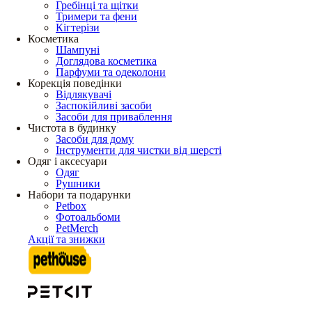
Гребінці та щітки
Тримери та фени
Кігтерізи
Косметика
Шампуні
Доглядова косметика
Парфуми та одеколони
Корекція поведінки
Відлякувачі
Заспокійливі засоби
Засоби для приваблення
Чистота в будинку
Засоби для дому
Інструменти для чистки від шерсті
Одяг і аксесуари
Одяг
Рушники
Набори та подарунки
Petbox
Фотоальбоми
PetMerch
Акції та знижки