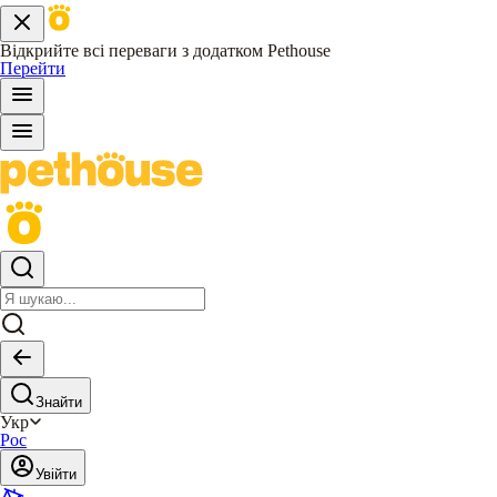
Відкрийте всі переваги з додатком Pethouse
Перейти
Знайти
Укр
Рос
Увійти