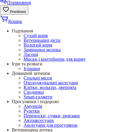
Порівняння
Улюблені
Кошик
Годування
Сухий корм
Ветеринарні дієти
Вологий корм
Замінники молока
Ласощі
Миски і контейнери для корму
Ігри та розваги
Іграшки
Домашній затишок
Спальні місця
Охолоджувальні аксесуари
Клітки, вольєри, дверцята
Сходинки
Smart-гаджети
Прогулянки і подорожі
Амуніція
Рулетки
Переноски, сумки, рюкзаки
Автоаксесуари
Аксесуари для прогулянок
Ветеринарна аптека