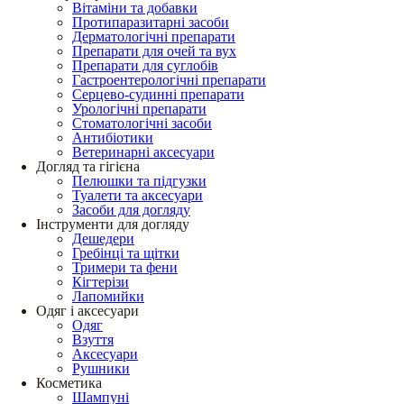
Вітаміни та добавки
Протипаразитарні засоби
Дерматологічні препарати
Препарати для очей та вух
Препарати для суглобів
Гастроентерологічні препарати
Серцево-судинні препарати
Урологічні препарати
Стоматологічні засоби
Антибіотики
Ветеринарні аксесуари
Догляд та гігієна
Пелюшки та підгузки
Туалети та аксесуари
Засоби для догляду
Інструменти для догляду
Дешедери
Гребінці та щітки
Тримери та фени
Кігтерізи
Лапомийки
Одяг і аксесуари
Одяг
Взуття
Аксесуари
Рушники
Косметика
Шампуні