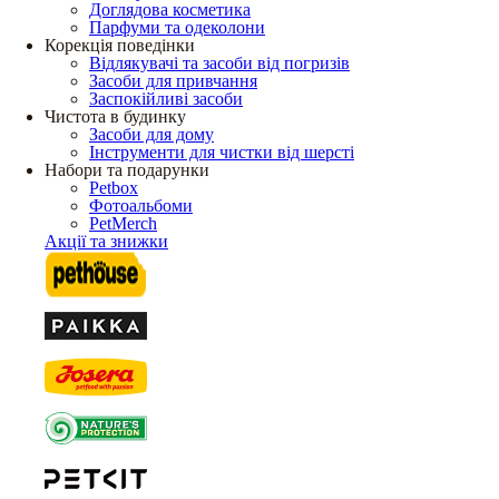
Доглядова косметика
Парфуми та одеколони
Корекція поведінки
Відлякувачі та засоби від погризів
Засоби для привчання
Заспокійливі засоби
Чистота в будинку
Засоби для дому
Інструменти для чистки від шерсті
Набори та подарунки
Petbox
Фотоальбоми
PetMerch
Акції та знижки