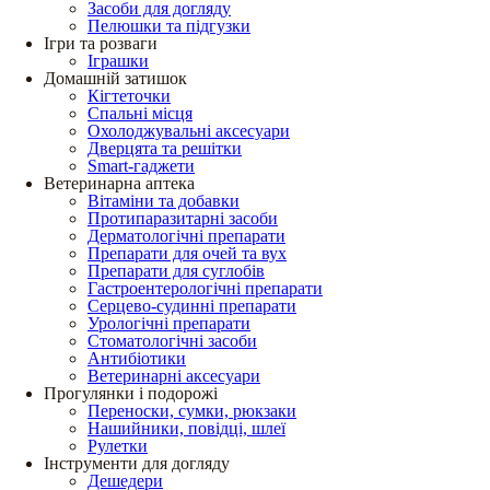
Засоби для догляду
Пелюшки та підгузки
Ігри та розваги
Іграшки
Домашній затишок
Кігтеточки
Спальні місця
Охолоджувальні аксесуари
Дверцята та решітки
Smart-гаджети
Ветеринарна аптека
Вітаміни та добавки
Протипаразитарні засоби
Дерматологічні препарати
Препарати для очей та вух
Препарати для суглобів
Гастроентерологічні препарати
Серцево-судинні препарати
Урологічні препарати
Стоматологічні засоби
Антибіотики
Ветеринарні аксесуари
Прогулянки і подорожі
Переноски, сумки, рюкзаки
Нашийники, повідці, шлеї
Рулетки
Інструменти для догляду
Дешедери