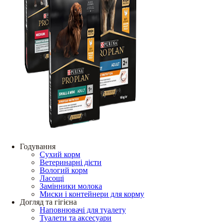
Годування
Сухий корм
Ветеринарні дієти
Вологий корм
Ласощі
Замінники молока
Миски і контейнери для корму
Догляд та гігієна
Наповнювачі для туалету
Туалети та аксесуари