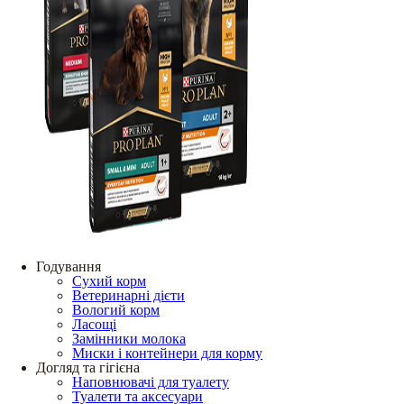
Годування
Сухий корм
Ветеринарні дієти
Вологий корм
Ласощі
Замінники молока
Миски і контейнери для корму
Догляд та гігієна
Наповнювачі для туалету
Туалети та аксесуари