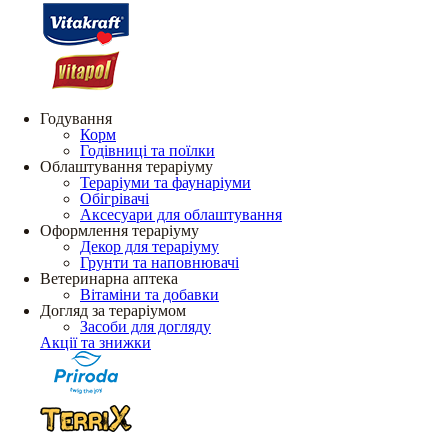
Годування
Корм
Годівниці та поїлки
Облаштування тераріуму
Тераріуми та фаунаріуми
Обігрівачі
Аксесуари для облаштування
Оформлення тераріуму
Декор для тераріуму
Грунти та наповнювачі
Ветеринарна аптека
Вітаміни та добавки
Догляд за тераріумом
Засоби для догляду
Акції та знижки