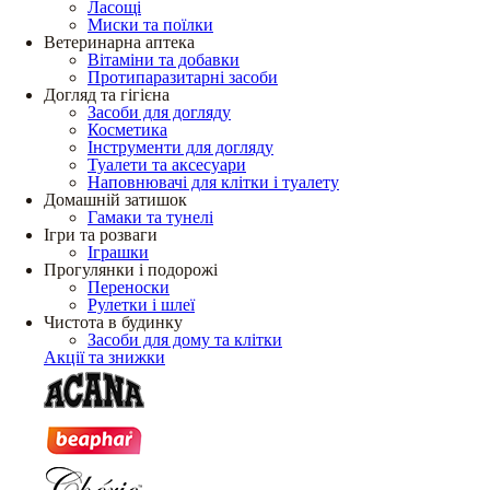
Ласощі
Миски та поїлки
Ветеринарна аптека
Вітаміни та добавки
Протипаразитарні засоби
Догляд та гігієна
Засоби для догляду
Косметика
Інструменти для догляду
Туалети та аксесуари
Наповнювачі для клітки і туалету
Домашній затишок
Гамаки та тунелі
Ігри та розваги
Іграшки
Прогулянки і подорожі
Переноски
Рулетки і шлеї
Чистота в будинку
Засоби для дому та клітки
Акції та знижки