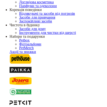
Доглядова косметика
Парфуми та одеколони
Корекція поведінки
Відлякувачі та засоби від погризів
Засоби для привчання
Заспокійливі засоби
Чистота в будинку
Засоби для дому
Інструменти для чистки від шерсті
Набори та подарунки
Petbox
Фотоальбоми
PetMerch
Акції та знижки