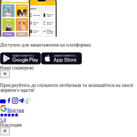
Доступно для завантаження на платформах
Наші соцмережі
Приєднуйтесь до спільноти петбатьків та залишайтеся на хвилі
звірячого щастя!
Відгуки
5.0
Покупцям