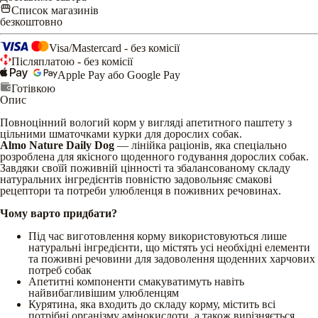
Список магазинів
безкоштовно
Visa/Mastercard - без комісії
Післяплатою - без комісії
Apple Pay або Google Pay
Готівкою
Опис
Повноцінний вологий корм у вигляді апетитного паштету з
цільними шматочками курки для дорослих собак.
Almo Nature Daily Dog
— лінійка раціонів, яка спеціально
розроблена для якісного щоденного годування дорослих собак.
Завдяки своїй поживній цінності та збалансованому складу
натуральних інгредієнтів повністю задовольняє смакові
рецептори та потреби улюбленця в поживних речовинах.
Чому варто придбати?
Під час виготовлення корму використовуються лише
натуральні інгредієнти, що містять усі необхідні елементи
та поживні речовини для задоволення щоденних харчових
потреб собак
Апетитні компоненти смакуватимуть навіть
найвибагливішим улюбленцям
Курятина, яка входить до складу корму, містить всі
потрібні організму амінокислоти, а також вирізняється