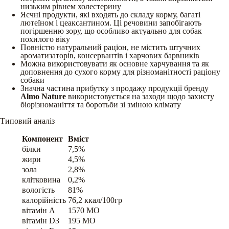
низьким рівнем холестерину
Яєчні продукти, які входять до складу корму, багаті
лютеїном і цеаксантином. Ці речовини запобігають
погіршенню зору, що особливо актуально для собак
похилого віку
Повністю натуральний раціон, не містить штучних
ароматизаторів, консервантів і харчових барвників
Можна використовувати як основне харчування та як
доповнення до сухого корму для різноманітності раціону
собаки
Значна частина прибутку з продажу продукції бренду
Almo Nature
використовується на заходи щодо захисту
біорізноманіття та боротьби зі зміною клімату
Типовий аналіз
Компонент
Вміст
білки
7,5%
жири
4,5%
зола
2,8%
клітковина
0,2%
вологість
81%
калорійність
76,2 ккал/100гр
вітамін A
1570 МО
вітамін D3
195 МО