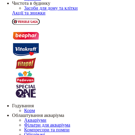
Чистота в будинку
Засоби для дому та клітки
Акції та знижки
Годування
Корм
Облаштування акваріума
Акваріуми
Фільтри для акваріума
Компресори та помпи
Обігрівачі