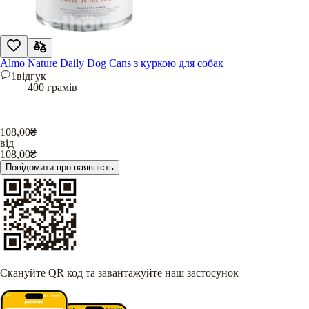
Almo Nature Daily Dog Cans з куркою для собак
1
відгук
400 грамів
108,00
₴
від
108,00
₴
Повідомити про наявність
Скануйте QR код та завантажуйте наш застосунок