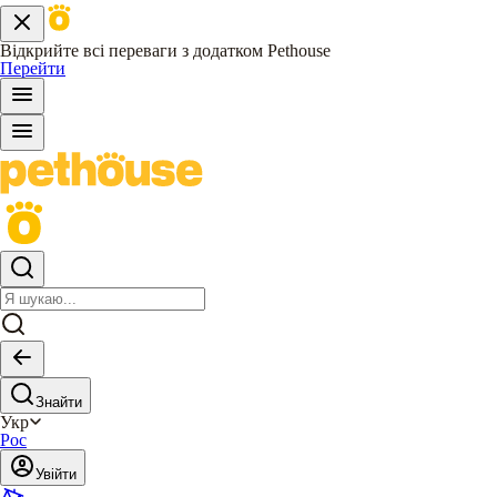
Відкрийте всі переваги з додатком Pethouse
Перейти
Знайти
Укр
Рос
Увійти