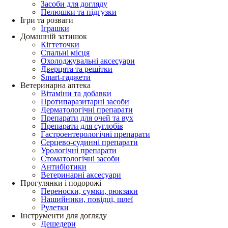
Засоби для догляду
Пелюшки та підгузки
Ігри та розваги
Іграшки
Домашній затишок
Кігтеточки
Спальні місця
Охолоджувальні аксесуари
Дверцята та решітки
Smart-гаджети
Ветеринарна аптека
Вітаміни та добавки
Протипаразитарні засоби
Дерматологічні препарати
Препарати для очей та вух
Препарати для суглобів
Гастроентерологічні препарати
Серцево-судинні препарати
Урологічні препарати
Стоматологічні засоби
Антибіотики
Ветеринарні аксесуари
Прогулянки і подорожі
Переноски, сумки, рюкзаки
Нашийники, повідці, шлеї
Рулетки
Інструменти для догляду
Дешедери