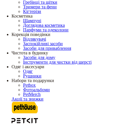
Гребінці та щітки
Тримери та фени
Кігтерізи
Косметика
Шампуні
Доглядова косметика
Парфуми та одеколони
Корекція поведінки
Відлякувачі
Заспокійливі засоби
Засоби для приваблення
Чистота в будинку
Засоби для дому
Інструменти для чистки від шерсті
Одяг і аксесуари
Одяг
Рушники
Набори та подарунки
Petbox
Фотоальбоми
PetMerch
Акції та знижки