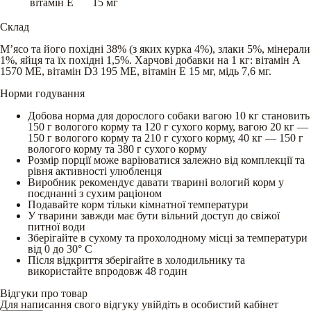
вітамін E
15 мг
Склад
М’ясо та його похідні 38% (з яких курка 4%), злаки 5%, мінерали
1%, яйця та їх похідні 1,5%. Харчові добавки на 1 кг: вітамін А
1570 МЕ, вітамін D3 195 МЕ, вітамін Е 15 мг, мідь 7,6 мг.
Норми годування
Добова норма для дорослого собаки вагою 10 кг становить
150 г вологого корму та 120 г сухого корму, вагою 20 кг —
150 г вологого корму та 210 г сухого корму, 40 кг — 150 г
вологого корму та 380 г сухого корму
Розмір порції може варіюватися залежно від комплекції та
рівня активності улюбленця
Виробник рекомендує давати тварині вологий корм у
поєднанні з сухим раціоном
Подавайте корм тільки кімнатної температури
У тварини завжди має бути вільний доступ до свіжої
питної води
Зберігайте в сухому та прохолодному місці за температури
від 0 до 30° С
Після відкриття зберігайте в холодильнику та
використайте впродовж 48 годин
Відгуки про товар
Для написання свого відгуку увійдіть в особистий кабінет