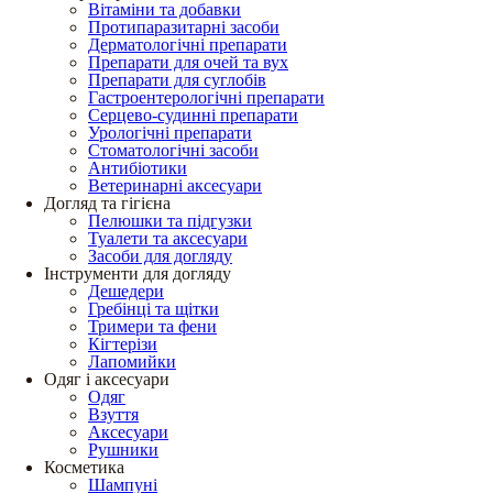
Вітаміни та добавки
Протипаразитарні засоби
Дерматологічні препарати
Препарати для очей та вух
Препарати для суглобів
Гастроентерологічні препарати
Серцево-судинні препарати
Урологічні препарати
Стоматологічні засоби
Антибіотики
Ветеринарні аксесуари
Догляд та гігієна
Пелюшки та підгузки
Туалети та аксесуари
Засоби для догляду
Інструменти для догляду
Дешедери
Гребінці та щітки
Тримери та фени
Кігтерізи
Лапомийки
Одяг і аксесуари
Одяг
Взуття
Аксесуари
Рушники
Косметика
Шампуні