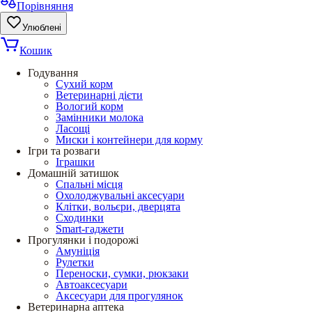
Порівняння
Улюблені
Кошик
Годування
Сухий корм
Ветеринарні дієти
Вологий корм
Замінники молока
Ласощі
Миски і контейнери для корму
Ігри та розваги
Іграшки
Домашній затишок
Спальні місця
Охолоджувальні аксесуари
Клітки, вольєри, дверцята
Сходинки
Smart-гаджети
Прогулянки і подорожі
Амуніція
Рулетки
Переноски, сумки, рюкзаки
Автоаксесуари
Аксесуари для прогулянок
Ветеринарна аптека