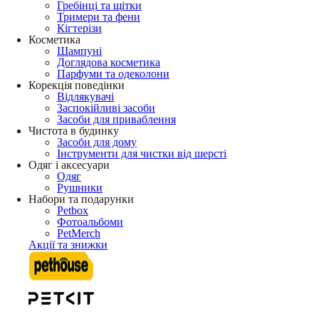
Гребінці та щітки
Тримери та фени
Кігтерізи
Косметика
Шампуні
Доглядова косметика
Парфуми та одеколони
Корекція поведінки
Відлякувачі
Заспокійливі засоби
Засоби для приваблення
Чистота в будинку
Засоби для дому
Інструменти для чистки від шерсті
Одяг і аксесуари
Одяг
Рушники
Набори та подарунки
Petbox
Фотоальбоми
PetMerch
Акції та знижки