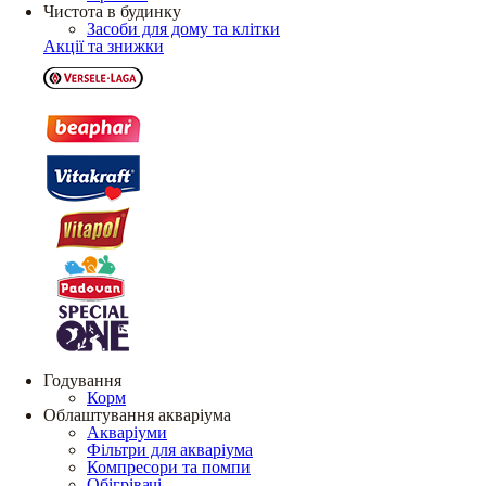
Чистота в будинку
Засоби для дому та клітки
Акції та знижки
Годування
Корм
Облаштування акваріума
Акваріуми
Фільтри для акваріума
Компресори та помпи
Обігрівачі