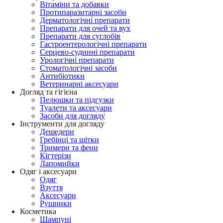
Вітаміни та добавки
Протипаразитарні засоби
Дерматологічні препарати
Препарати для очей та вух
Препарати для суглобів
Гастроентерологічні препарати
Серцево-судинні препарати
Урологічні препарати
Стоматологічні засоби
Антибіотики
Ветеринарні аксесуари
Догляд та гігієна
Пелюшки та підгузки
Туалети та аксесуари
Засоби для догляду
Інструменти для догляду
Дешедери
Гребінці та щітки
Тримери та фени
Кігтерізи
Лапомийки
Одяг і аксесуари
Одяг
Взуття
Аксесуари
Рушники
Косметика
Шампуні