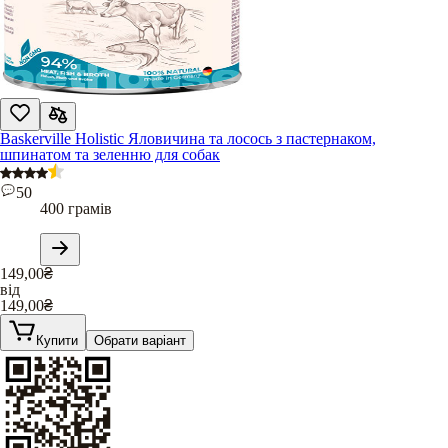
Baskerville Holistic Яловичина та лосось з пастернаком,
шпинатом та зеленню для собак
50
400 грамів
149,00
₴
від
149,00
₴
Купити
Обрати варіант