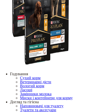
Годування
Сухий корм
Ветеринарні дієти
Вологий корм
Ласощі
Замінники молока
Миски і контейнери для корму
Догляд та гігієна
Наповнювачі для туалету
Туалети та аксесуари