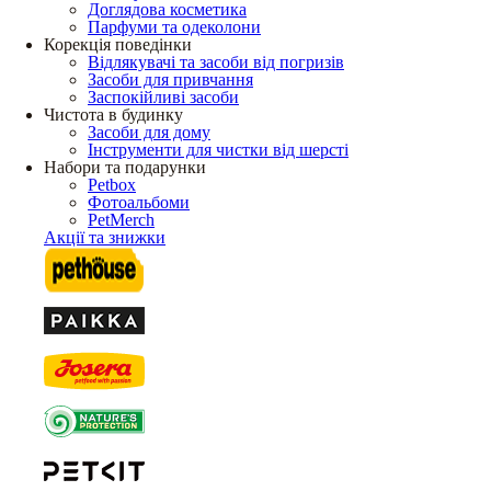
Доглядова косметика
Парфуми та одеколони
Корекція поведінки
Відлякувачі та засоби від погризів
Засоби для привчання
Заспокійливі засоби
Чистота в будинку
Засоби для дому
Інструменти для чистки від шерсті
Набори та подарунки
Petbox
Фотоальбоми
PetMerch
Акції та знижки