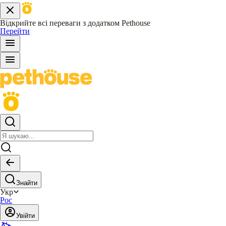
Відкрийте всі переваги з додатком Pethouse
Перейти
Знайти
Укр
Рос
Увійти