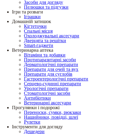
Засоби для догляду
Пелюшки та підгузки
Ігри та розваги
Іграшки
Домашній затишок
Кігтеточки
Спальні місця
Охолоджувальні аксесуари
Дверцята та решітки
Smart-гаджети
Ветеринарна аптека
Вітаміни та добавки
Протипаразитарні засоби
Дерматологічні препарати
Препарати для очей та вух
Препарати для суглобів
Гастроентерологічні препарати
Серцево-судинні препарати
Урологічні препарати
Стоматологічні засоби
Антибіотики
Ветеринарні аксесуари
Прогулянки і подорожі
Переноски, сумки, рюкзаки
Нашийники, повідці, шлеї
Рулетки
Інструменти для догляду
Дешедери