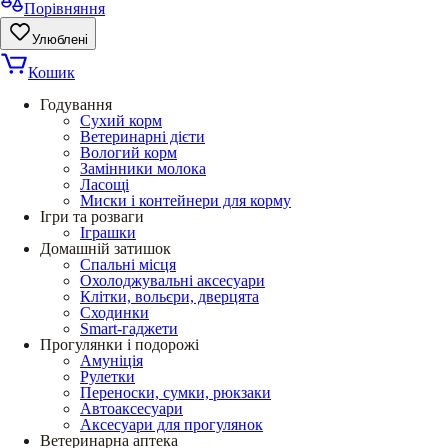
Порівняння
Улюблені
Кошик
Годування
Сухий корм
Ветеринарні дієти
Вологий корм
Замінники молока
Ласощі
Миски і контейнери для корму
Ігри та розваги
Іграшки
Домашній затишок
Спальні місця
Охолоджувальні аксесуари
Клітки, вольєри, дверцята
Сходинки
Smart-гаджети
Прогулянки і подорожі
Амуніція
Рулетки
Переноски, сумки, рюкзаки
Автоаксесуари
Аксесуари для прогулянок
Ветеринарна аптека