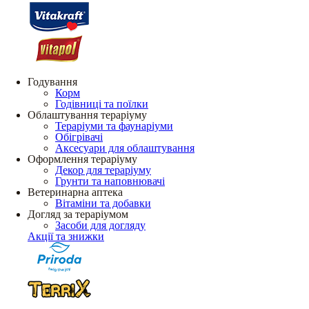
Годування
Корм
Годівниці та поїлки
Облаштування тераріуму
Тераріуми та фаунаріуми
Обігрівачі
Аксесуари для облаштування
Оформлення тераріуму
Декор для тераріуму
Грунти та наповнювачі
Ветеринарна аптека
Вітаміни та добавки
Догляд за тераріумом
Засоби для догляду
Акції та знижки