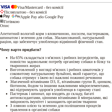
Visa/Mastercard - без комісії
Післяплатою - без комісії
Apple Pay або Google Pay
Готівкою
Опис
Апетитний вологий корм з яловичиною, лососем, пастернаком,
шпинатом і зеленню для собак. Збалансований, натуральний
раціон, що забезпечує улюбленцю відмінний фізичний стан.
Чому варто придбати?
На 65% складається з м'ясних і рибних інгредієнтів, що
повністю задовольняє потребу організму собаки в білку та
тваринних жирах
Виготовлений у вигляді м'ясних і рибних шматочків у
соковитому натуральному бульйоні, який гарантує, що
собака отримує з їжею всі важливі поживні речовини
Збагачений вітамінами D3, Е, вітамінами групи В, цинком,
біотином, йодом та іншими важливими мікроелементами,
які підтримують здоров'я улюбленця в гарному стані
Пастернак і шпинат, що входять до складу, багаті
антиоксидантами, цінними вітамінами й мінералами, які
зміцнюють імунітет і захищають організм тварини
З лляною олією та зеленню для поліпшення процесів
травлення в організмі собаки