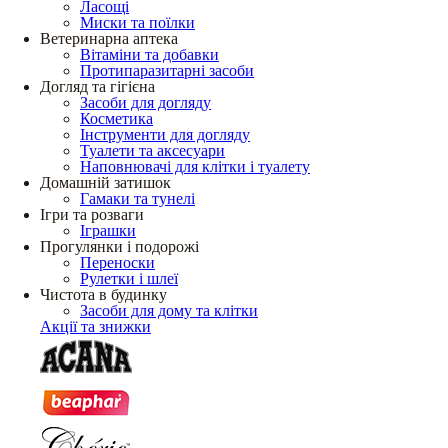
Ласощі
Миски та поїлки
Ветеринарна аптека
Вітаміни та добавки
Протипаразитарні засоби
Догляд та гігієна
Засоби для догляду
Косметика
Інструменти для догляду
Туалети та аксесуари
Наповнювачі для клітки і туалету
Домашній затишок
Гамаки та тунелі
Ігри та розваги
Іграшки
Прогулянки і подорожі
Переноски
Рулетки і шлеї
Чистота в будинку
Засоби для дому та клітки
Акції та знижки