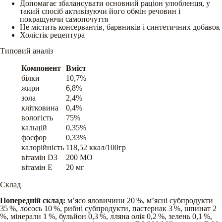
Допомагає збалансувати основний раціон улюбленця, у
такий спосіб активізуючи його обмін речовин і
покращуючи самопочуття
Не містить консервантів, барвників і синтетичних добавок
Холістік рецептура
Типовий аналіз
Компонент
Вміст
білки
10,7%
жири
6,8%
зола
2,4%
клітковина
0,4%
вологість
75%
кальцій
0,35%
фосфор
0,33%
калорійність
118,52 ккал/100гр
вітамін D3
200 МО
вітамін E
20 мг
Склад
Попередній склад:
м’ясо яловичини 20 %, м’ясні субпродукти
35 %, лосось 10 %, рибні субпродукти, пастернак 3 %, шпинат 2
%, мінерали 1 %, бульйон 0,3 %, лляна олія 0,2 %, зелень 0,1 %,