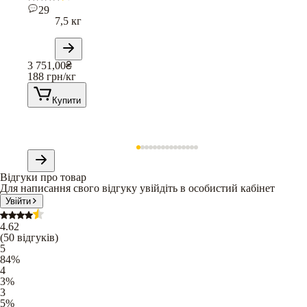
29
7,5 кг
3 751,00
₴
188
грн/кг
Купити
Відгуки про товар
Для написання свого відгуку увійдіть в особистий кабінет
Увійти
4.62
(
50
відгуків
)
5
84
%
4
3
%
3
5
%