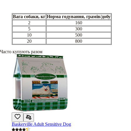
Вага собаки, кг
Норма годування, грамів/добу
2
160
5
300
10
500
20
800
Часто купують разом
Baskerville Adult Sensitive Dog