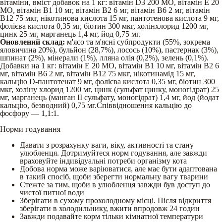
вітаміни, вміст добавок на 1 кг: вітамін D3 200 МО, вітамін Е 20
МО, вітамін В1 10 мг, вітамін В2 6 мг, вітамін В6 2 мг, вітамін
В12 75 мкг, нікотинова кислота 15 мг, пантотенова кислота 9 мг,
фолієва кислота 0,35 мг, біотин 300 мкг, холінхлорид 1200 мг,
цинк 25 мг, марганець 1,4 мг, йод 0,75 мг.
Оновлений склад:
м'ясо та м'ясні субпродукти (55%, зокрема
яловичина 20%), бульйон (28,7%), лосось (10%), пастернак (3%),
шпинат (2%), мінерали (1%), лляна олія (0,2%), зелень (0,1%).
Добавки на 1 кг: вітамін Е 20 МО, вітамін В1 10 мг, вітамін В2 6
мг, вітамін В6 2 мг, вітамін В12 75 мкг, нікотинамід 15 мг,
кальцію D-пантотенат 9 мг, фолієва кислота 0,35 мг, біотин 300
мкг, холіну хлорид 1200 мг, цинк (сульфат цинку, моногідрат) 25
мг, марганець (манган ІІ сульфату, моногідрат) 1,4 мг, йод (йодат
кальцію, безводний) 0,75 мг.Співвідношення кальцію до
фосфору — 1,1:1.
Норми годування
Давати з розрахунку ваги, віку, активності та стану
улюбленця. Дотримуйтеся норм годування, але завжди
враховуйте індивідуальні потреби організму кота
Добова норма може варіюватися, але має бути адаптована
в такий спосіб, щоби зберегти нормальну вагу тварини
Стежте за тим, щоби в улюбленця завжди був доступ до
чистої питної води
Зберігати в сухому прохолодному місці. Після відкриття
зберігати в холодильнику, вжити впродовж 24 годин
Завжди подавайте корм тільки кімнатної температури